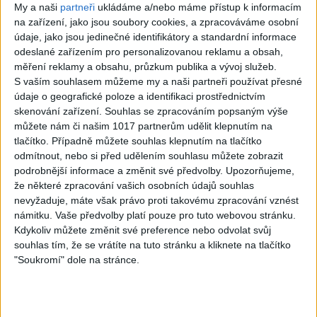
Nemecko poslúchlo šéfa Svetového ekonomického fóra a
My a naši
partneři
ukládáme a/nebo máme přístup k informacím
koncom minulého roka spustilo oficiálne fázu 3-ročného
na zařízení, jako jsou soubory cookies, a zpracováváme osobní
údaje, jako jsou jedinečné identifikátory a standardní informace
testovania...
odeslané zařízením pro personalizovanou reklamu a obsah,
měření reklamy a obsahu, průzkum publika a vývoj služeb.
S vaším souhlasem můžeme my a naši partneři používat přesné
Baba Vanga o roce 2022: Přijde nebezpečný virus,
údaje o geografické poloze a identifikaci prostřednictvím
najdou ho v ledu. Za pitnou vodu budou lidé
skenování zařízení. Souhlas se zpracováním popsaným výše
platit obrovské peníze
můžete nám či našim 1017 partnerům udělit klepnutím na
Bulharská jasnovidka Vangelija Pandeva Dimitrová –
tlačítko. Případně můžete souhlas klepnutím na tlačítko
Gušterová (†85), přezdívaná Baba Vanga či Nostradamus z
odmítnout, nebo si před udělením souhlasu můžete zobrazit
Balkánu,...
podrobnější informace a změnit své předvolby.
Upozorňujeme,
že některé zpracování vašich osobních údajů souhlas
nevyžaduje, máte však právo proti takovému zpracování vznést
Babiš ml.: Jsem tím, kdo může otce dostat do
námitku. Vaše předvolby platí pouze pro tuto webovou stránku.
kriminálu. Převody akcií Čapího hnízda jsou
Kdykoliv můžete změnit své preference nebo odvolat svůj
falzifikáty
souhlas tím, že se vrátíte na tuto stránku a kliknete na tlačítko
"Soukromí" dole na stránce.
Celé video zde: https://www.dvtv.cz/video/babis-junio…
„Otec financoval moje zavlečení na Krym, dělá ze mě
nesvéprávného...