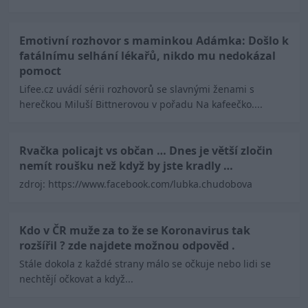
Emotivní rozhovor s maminkou Adámka: Došlo k
fatálnímu selhání lékařů, nikdo mu nedokázal
pomoct
Lifee.cz uvádí sérii rozhovorů se slavnými ženami s
herečkou Miluší Bittnerovou v pořadu Na kafeečko....
Rvačka policajt vs občan … Dnes je větší zločin
nemít roušku než když by jste kradly …
zdroj: https://www.facebook.com/lubka.chudobova
Kdo v ČR muže za to že se Koronavirus tak
rozšířil ? zde najdete možnou odpověd .
Stále dokola z každé strany málo se očkuje nebo lidi se
nechtějí očkovat a když...