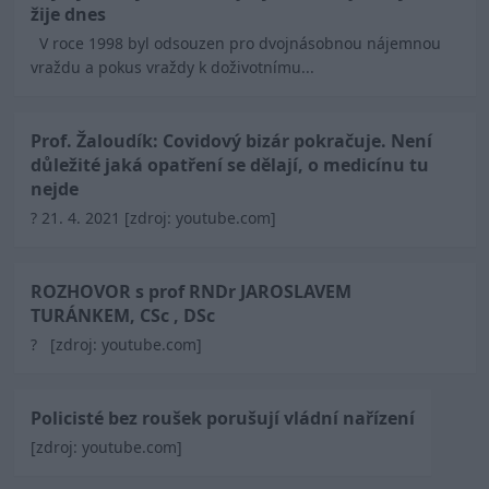
žije dnes
V roce 1998 byl odsouzen pro dvojnásobnou nájemnou
vraždu a pokus vraždy k doživotnímu...
Prof. Žaloudík: Covidový bizár pokračuje. Není
důležité jaká opatření se dělají, o medicínu tu
nejde
? 21. 4. 2021 [zdroj: youtube.com]
ROZHOVOR s prof RNDr JAROSLAVEM
TURÁNKEM, CSc , DSc
? [zdroj: youtube.com]
Policisté bez roušek porušují vládní nařízení
[zdroj: youtube.com]