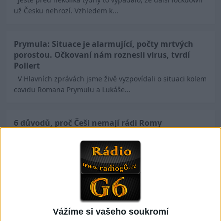
už Česku nehrozí. Vzhledem k...
Prymula: Situace je alarmující, počty mrtvých
porostou. Očkovaní nám roznesli virus, tvrdí
Pollert
V Hlavních zprávách jsme živě vyzpovídali o situaci kolem
covidu Romana Prymulu a Lukáše...
6 důvodů, proč Češi nemají rádi Romy
Romové se mezi Čechy netěší všeobecné oblibě. Jejich
způsob života se neztotožňuje s tím naším...
6. fáz Nového svetového poriadku od vzniku
pandémie, po zrušenie dlhov,
dematerializovania peňazí a aktivovanie
Vážíme si vašeho soukromí
“Veľkého resetu”