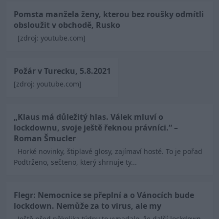
Pomsta manžela ženy, kterou bez roušky odmítli
obsloužit v obchodě, Rusko
[zdroj: youtube.com]
Požár v Turecku, 5.8.2021
[zdroj: youtube.com]
„Klaus má důležitý hlas. Válek mluví o
lockdownu, svoje ještě řeknou právníci.“ –
Roman Šmucler
Horké novinky, štiplavé glosy, zajímaví hosté. To je pořad
Podtrženo, sečteno, který shrnuje ty...
Flegr: Nemocnice se přeplní a o Vánocích bude
lockdown. Nemůže za to virus, ale my
Ještě před několika týdny to vypadalo, že další lockdown