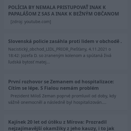
POLÍCIA BY NEMALA PRISTUPOVAŤ INAK K
PAPALÁŠOM Z SAS A INAK K BEŽNÝM OBČANOM
[zdroj: youtube.com]
Slovenská policie zasáhla proti lidem v obchodě .
Nacistický_obchod_LIDL_PRIOR_Piešťany, 4.11.2021 o
18:42: Jozefa D. so zraneným kolenom a spútaná živá
ľudská bytosť matej...
První rozhovor se Zemanem od hospitalizace:
Cítím se lépe. S Fialou nemám problém
Prezident Miloš Zeman poprvé promluvil od doby, kdy
vážně onemocněl a následně byl hospitalizován....
Kajínek 20 let od útěku z Mírova: Prozradil
nejzajímavější okamžiky z jeho kauzy, i to jak