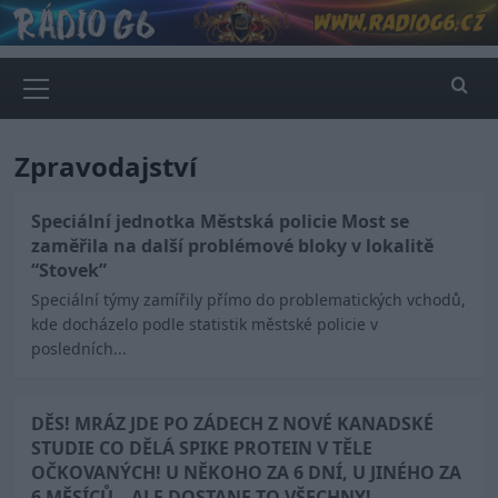
Skip
to
content
Primary
Menu
Zpravodajství
Speciální jednotka Městská policie Most se
zaměřila na další problémové bloky v lokalitě
“Stovek”
Speciální týmy zamířily přímo do problematických vchodů,
kde docházelo podle statistik městské policie v
posledních...
DĚS! MRÁZ JDE PO ZÁDECH Z NOVÉ KANADSKÉ
STUDIE CO DĚLÁ SPIKE PROTEIN V TĚLE
OČKOVANÝCH! U NĚKOHO ZA 6 DNÍ, U JINÉHO ZA
6 MĚSÍCŮ – ALE DOSTANE TO VŠECHNY!