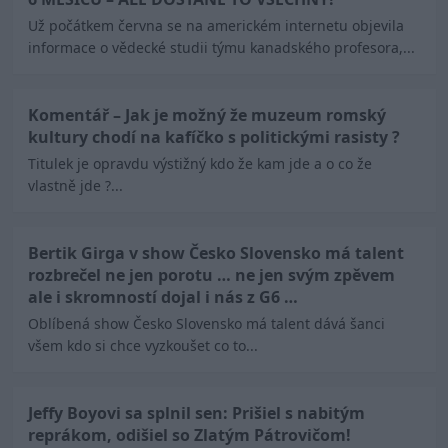
Už počátkem června se na americkém internetu objevila
informace o vědecké studii týmu kanadského profesora,...
Komentář – Jak je možný že muzeum romský
kultury chodí na kafíčko s politickými rasisty ?
Titulek je opravdu výstižný kdo že kam jde a o co že
vlastně jde ?...
Bertik Girga v show Česko Slovensko má talent
rozbrečel ne jen porotu … ne jen svým zpěvem
ale i skromností dojal i nás z G6 …
Oblíbená show Česko Slovensko má talent dává šanci
všem kdo si chce vyzkoušet co to...
Jeffy Boyovi sa splnil sen: Prišiel s nabitým
reprákom, odišiel so Zlatým Pátrovičom!