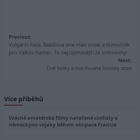
Post
Previous:
Vulgární Fiala, Babišova one man show a tlumočník
navigation
pro Válkův hantec. To nejzajímavější ze sněmovny!
Next:
Dvě holky a marihuana Scooby snax
Více příběhů
Vzácné amatérské filmy natočené civilisty a
německými vojáky během okupace Francie