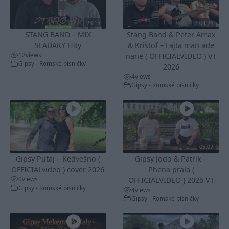
23:15
04:26
STANG BAND – MIX
Stang Band & Peter Amax
SLADAKY Hity
& Krištof – Fajta man ade
12
views
nane ( OFFICIALVIDEO ) VT
Gipsy - Romské písničky
2026
4
views
Gipsy - Romské písničky
05:07
Gipsy Putaj – Kedvešno (
Gipsy Jodo & Patrik –
OFFICIALvideo ) cover 2026
Phena prala (
0
views
OFFICIALVIDEO ) 2026 VT
Gipsy - Romské písničky
4
views
Gipsy - Romské písničky