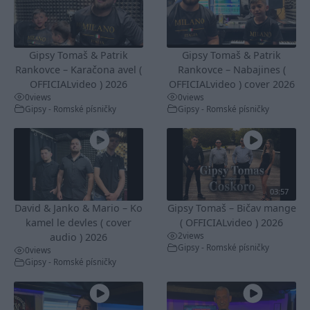
Gipsy Tomaš & Patrik
Gipsy Tomaš & Patrik
Rankovce – Karačona avel (
Rankovce – Nabajines (
OFFICIALvideo ) 2026
OFFICIALvideo ) cover 2026
0
views
0
views
Gipsy - Romské písničky
Gipsy - Romské písničky
03:57
David & Janko & Mario – Ko
Gipsy Tomaš – Bičav mange
kamel le devles ( cover
( OFFICIALvideo ) 2026
2
views
audio ) 2026
Gipsy - Romské písničky
0
views
Gipsy - Romské písničky