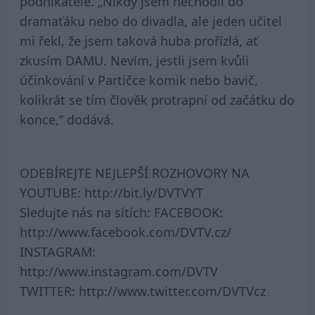
podnikatele. „Nikdy jsem nechodil do
dramaťáku nebo do divadla, ale jeden učitel
mi řekl, že jsem taková huba prořízlá, ať
zkusím DAMU. Nevím, jestli jsem kvůli
účinkování v Partičce komik nebo bavič,
kolikrát se tím člověk protrapní od začátku do
konce,” dodává.
ODEBÍREJTE NEJLEPŠÍ ROZHOVORY NA
YOUTUBE: http://bit.ly/DVTVYT
Sledujte nás na sítích: FACEBOOK:
http://www.facebook.com/DVTV.cz/
INSTAGRAM:
http://www.instagram.com/DVTV
TWITTER: http://www.twitter.com/DVTVcz