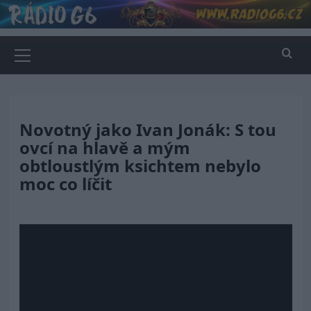
Skip
to
content
Primary
Menu
Novotný jako Ivan Jonák: S tou
ovcí na hlavě a mým
obtloustlým ksichtem nebylo
moc co líčit