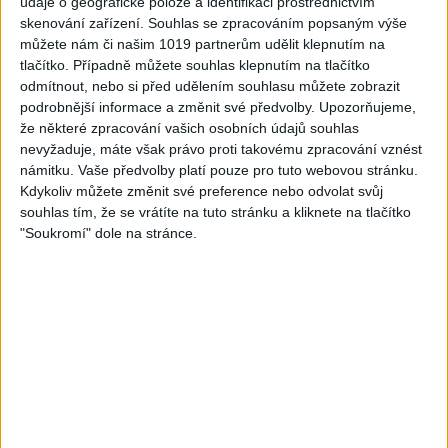
údaje o geografické poloze a identifikaci prostřednictvím
skenování zařízení. Souhlas se zpracováním popsaným výše
05:33
můžete nám či našim 1019 partnerům udělit klepnutím na
FARIBAND 2026 – LETO MIX
VILO BAND – Nechcem sa
tlačítko. Případně můžete souhlas klepnutím na tlačítko
(Domov ma nečakajte,
už ďalej skrývať (cover)
odmítnout, nebo si před udělením souhlasu můžete zobrazit
0
views
Mamo av pale)(cover)
Gipsy - Romské písničky
podrobnější informace a změnit své předvolby.
Upozorňujeme,
3
views
Gipsy - Romské písničky
že některé zpracování vašich osobních údajů souhlas
nevyžaduje, máte však právo proti takovému zpracování vznést
námitku. Vaše předvolby platí pouze pro tuto webovou stránku.
Kdykoliv můžete změnit své preference nebo odvolat svůj
souhlas tím, že se vrátíte na tuto stránku a kliknete na tlačítko
"Soukromí" dole na stránce.
05:40
05:02
Peto band – Cardas Mix –
Roma boys – Cardas Mix 2 (
Cide hara / Hin man love (
covers )
1
views
covers )
Gipsy - Romské písničky
1
views
Gipsy - Romské písničky