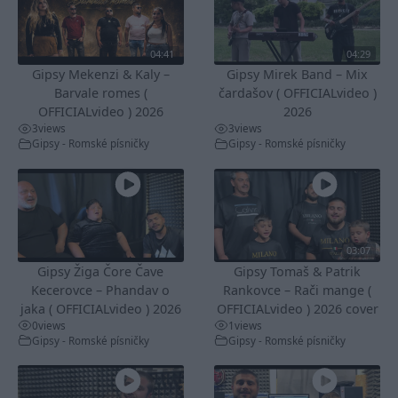
04:41
04:29
Gipsy Mekenzi & Kaly –
Gipsy Mirek Band – Mix
Barvale romes (
čardašov ( OFFICIALvideo )
OFFICIALvideo ) 2026
2026
3
views
3
views
Gipsy - Romské písničky
Gipsy - Romské písničky
03:07
Gipsy Žiga Čore Čave
Gipsy Tomaš & Patrik
Kecerovce – Phandav o
Rankovce – Rači mange (
jaka ( OFFICIALvideo ) 2026
OFFICIALvideo ) 2026 cover
0
views
1
views
Gipsy - Romské písničky
Gipsy - Romské písničky