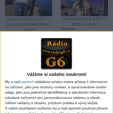
03:46
SHOW MOREN & NATTY –
SHOW MOREN & NATTY –
Jak si smutná dedinečko (
Mrcha ( cover)
1
views
cover)
Gipsy - Romské písničky
0
views
Gipsy - Romské písničky
03:04
Vážíme si vašeho soukromí
Kristian DB – Čau lásko
Viktor FAMILY – Spievajme
(cover)
spolu
My a naši
partneři
ukládáme a/nebo máme přístup k informacím
0
views
4
views
na zařízení, jako jsou soubory cookies, a zpracováváme osobní
Gipsy - Romské písničky
Gipsy - Romské písničky
údaje, jako jsou jedinečné identifikátory a standardní informace
odeslané zařízením pro personalizovanou reklamu a obsah,
měření reklamy a obsahu, průzkum publika a vývoj služeb.
S vaším souhlasem můžeme my a naši partneři používat přesné