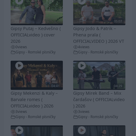
05:07
Gipsy Putaj – Kedvešno (
Gipsy Jodo & Patrik –
OFFICIALvideo ) cover
Phena prala (
2026
OFFICIALVIDEO ) 2026 VT
0
views
4
views
Gipsy - Romské písničky
Gipsy - Romské písničky
04:41
04:29
Gipsy Mekenzi & Kaly –
Gipsy Mirek Band – Mix
Barvale romes (
čardašov ( OFFICIALvideo
OFFICIALvideo ) 2026
) 2026
3
views
3
views
Gipsy - Romské písničky
Gipsy - Romské písničky