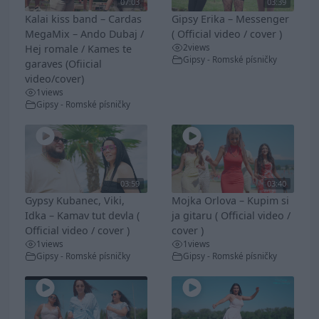
07:03
03:39
Kalai kiss band – Cardas
Gipsy Erika – Messenger
MegaMix – Ando Dubaj /
( Official video / cover )
2
views
Hej romale / Kames te
Gipsy - Romské písničky
garaves (Ofiicial
video/cover)
1
views
Gipsy - Romské písničky
03:59
03:40
Gypsy Kubanec, Viki,
Mojka Orlova – Kupim si
Idka – Kamav tut devla (
ja gitaru ( Official video /
Official video / cover )
cover )
1
views
1
views
Gipsy - Romské písničky
Gipsy - Romské písničky