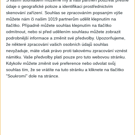
S vaším souhlasem můžeme my a naši partneři používat přesné
05:40
údaje o geografické poloze a identifikaci prostřednictvím
Karin a Bianka – Tanecne
Andrejka – Tanecne
skenování zařízení. Souhlas se zpracováním popsaným výše
cover video od Sani
cover video od Peto
můžete nám či našim 1019 partnerům udělit klepnutím na
band
band
tlačítko. Případně můžete souhlas klepnutím na tlačítko
0
views
1
views
Gipsy - Romské písničky
Gipsy - Romské písničky
odmítnout, nebo si před udělením souhlasu můžete zobrazit
podrobnější informace a změnit své předvolby.
Upozorňujeme,
že některé zpracování vašich osobních údajů souhlas
nevyžaduje, máte však právo proti takovému zpracování vznést
námitku. Vaše předvolby platí pouze pro tuto webovou stránku.
Kdykoliv můžete změnit své preference nebo odvolat svůj
06:05
03:58
souhlas tím, že se vrátíte na tuto stránku a kliknete na tlačítko
Sofinka a spol -Tanecne
Sofi a Nana – Tanecne
"Soukromí" dole na stránce.
cover video od Gipsy
cover video od Gipsy
čáve
Erika
1
views
2
views
Gipsy - Romské písničky
Gipsy - Romské písničky
05:27
03:38