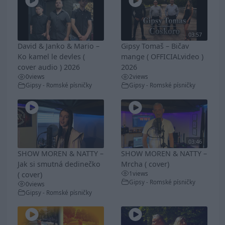
03:57
David & Janko & Mario –
Gipsy Tomaš – Bičav
Ko kamel le devles (
mange ( OFFICIALvideo )
cover audio ) 2026
2026
0
views
2
views
Gipsy - Romské písničky
Gipsy - Romské písničky
03:46
SHOW MOREN & NATTY –
SHOW MOREN & NATTY –
Jak si smutná dedinečko
Mrcha ( cover)
1
views
( cover)
Gipsy - Romské písničky
0
views
Gipsy - Romské písničky