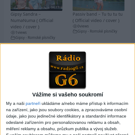
04:17
Gipsy Sandra –
Passiv band – Tu tu tu tu
NumaNuma ( Official
( Official video / cover )
0
views
video / cover )
Gipsy - Romské písničky
1
views
Gipsy - Romské písničky
Mini band – Dubaj
Gipsy Merry – Aves tu
cokolada ( Official video
palmande ( Official
/ cover )
video/cover
Vážíme si vašeho soukromí
0
views
0
views
Gipsy - Romské písničky
Gipsy - Romské písničky
My a naši
partneři
ukládáme a/nebo máme přístup k informacím
na zařízení, jako jsou soubory cookies, a zpracováváme osobní
údaje, jako jsou jedinečné identifikátory a standardní informace
odeslané zařízením pro personalizovanou reklamu a obsah,
měření reklamy a obsahu, průzkum publika a vývoj služeb.