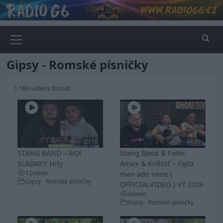
Skip
to
content
Primary
Menu
Gipsy - Romské písničky
1 166 videos found
23:15
04:26
STANG BAND – MIX
Stang Band & Peter
SLADAKY Hity
Amax & Krištof – Fajta
12
views
man ade nane (
Gipsy - Romské písničky
OFFICIALVIDEO ) VT 2026
4
views
Gipsy - Romské písničky