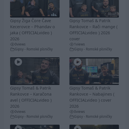
03:07
Gipsy Žiga Čore Čave
Gipsy Tomaš & Patrik
Kecerovce – Phandav o
Rankovce – Rači mange (
jaka ( OFFICIALvideo )
OFFICIALvideo ) 2026
2026
cover
0
views
1
views
Gipsy - Romské písničky
Gipsy - Romské písničky
Gipsy Tomaš & Patrik
Gipsy Tomaš & Patrik
Rankovce – Karačona
Rankovce – Nabajines (
avel ( OFFICIALvideo )
OFFICIALvideo ) cover
2026
2026
0
views
0
views
Gipsy - Romské písničky
Gipsy - Romské písničky