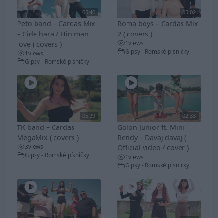
05:40
05:02
Peto band – Cardas Mix
Roma boys – Cardas Mix
– Cide hara / Hin man
2 ( covers )
1
views
love ( covers )
Gipsy - Romské písničky
1
views
Gipsy - Romské písničky
05:29
02:33
TK band – Cardas
Golon Junior ft. Mini
MegaMix ( covers )
Rendy – Davaj davaj (
3
views
Official video / cover )
Gipsy - Romské písničky
1
views
Gipsy - Romské písničky