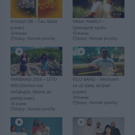
03:04
Kristian DB – Čau lásko
Viktor FAMILY –
(cover)
Spievajme spolu
0
views
4
views
Gipsy - Romské písničky
Gipsy - Romské písničky
05:33
FARIBAND 2026 – LETO
VILO BAND – Nechcem
MIX (Domov ma
sa už ďalej skrývať
nečakajte, Mamo av
(cover)
0
views
pale)(cover)
Gipsy - Romské písničky
3
views
Gipsy - Romské písničky