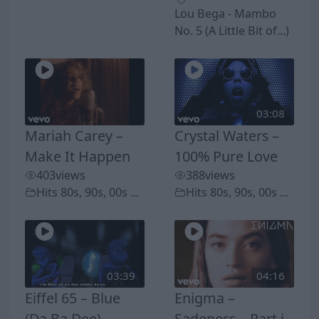
Lou Bega - Mambo
No. 5 (A Little Bit of...)
03:08
Mariah Carey –
Crystal Waters –
Make It Happen
100% Pure Love
403
views
388
views
Hits 80s, 90s, 00s ...
Hits 80s, 90s, 00s ...
03:39
04:16
Eiffel 65 – Blue
Enigma –
(Da Ba Dee)
Sadeness – Part i