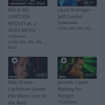
05:07
80’s & 90’s
Laura Branigan –
CARTOON
Self Control
MEDLEY pt. 2 –
444
views
Hits 80s, 90s, 00s ...
GOES METAL
32
views
Hits 80s, 90s, 00s ...
,
Rock
03:40
04:09
Billy Ocean –
Jennifer Lopez –
Caribbean Queen
Waiting For
(No More Love on
Tonight
the Run)
520
views