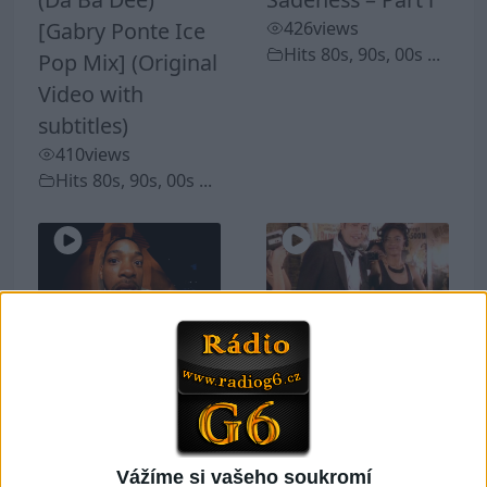
[Gabry Ponte Ice
426
views
Hits 80s, 90s, 00s ...
Pop Mix] (Original
Video with
subtitles)
410
views
Hits 80s, 90s, 00s ...
03:49
03:47
Will Smith –
OMC – How
Gettin’ Jiggy Wit It
Bizarre
483
views
474
views
Hits 80s, 90s, 00s ...
Hits 80s, 90s, 00s ...
Vážíme si vašeho soukromí