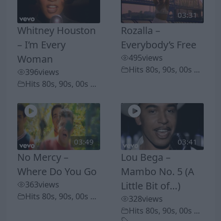
03:31
Whitney Houston
Rozalla –
– I’m Every
Everybody’s Free
Woman
495
views
Hits 80s, 90s, 00s ...
396
views
Hits 80s, 90s, 00s ...
03:49
03:41
No Mercy –
Lou Bega –
Where Do You Go
Mambo No. 5 (A
363
views
Little Bit of…)
Hits 80s, 90s, 00s ...
328
views
Hits 80s, 90s, 00s ...