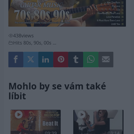
Play
Video
438
views
Hits 80s, 90s, 00s ...
Mohlo by se vám také
líbit
09:39
03:14