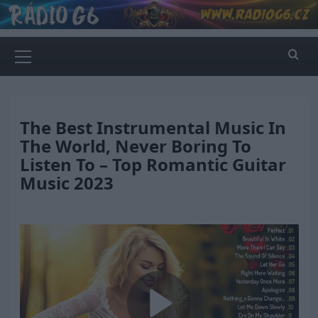
Skip
to
content
Primary
Menu
The Best Instrumental Music In
The World, Never Boring To
Listen To – Top Romantic Guitar
Music 2023