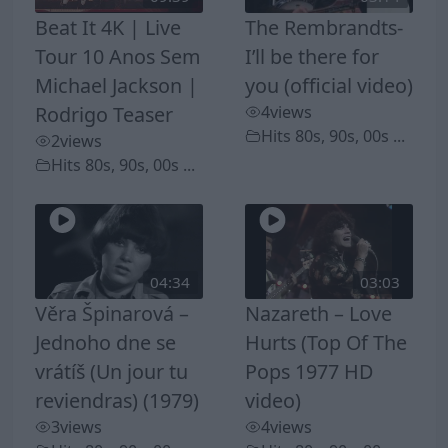
Beat It 4K | Live
The Rembrandts-
Tour 10 Anos Sem
I’ll be there for
Michael Jackson |
you (official video)
Rodrigo Teaser
4
views
Hits 80s, 90s, 00s ...
2
views
Hits 80s, 90s, 00s ...
04:34
03:03
Věra Špinarová –
Nazareth – Love
Jednoho dne se
Hurts (Top Of The
vrátíš (Un jour tu
Pops 1977 HD
reviendras) (1979)
video)
3
views
4
views