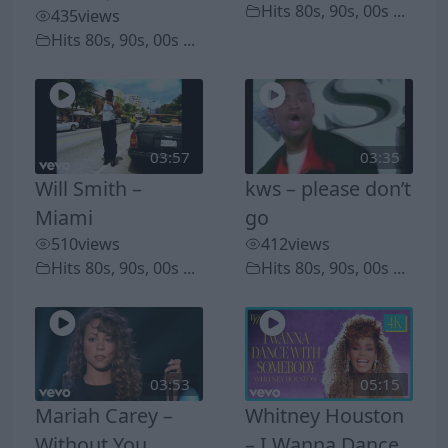
Hits 80s, 90s, 00s ...
435
views
Hits 80s, 90s, 00s ...
03:57
03:35
Will Smith –
kws – please don’t
Miami
go
510
views
412
views
Hits 80s, 90s, 00s ...
Hits 80s, 90s, 00s ...
03:53
05:15
Mariah Carey –
Whitney Houston
Without You
– I Wanna Dance