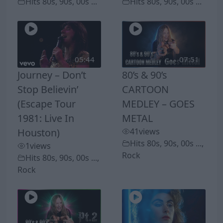
Hits 80s, 90s, 00s ...
Hits 80s, 90s, 00s ...
05:44
07:51
Journey – Don’t
80’s & 90’s
Stop Believin’
CARTOON
(Escape Tour
MEDLEY – GOES
1981: Live In
METAL
Houston)
41
views
Hits 80s, 90s, 00s ...
,
1
views
Rock
Hits 80s, 90s, 00s ...
,
Rock