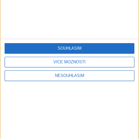
Mini band – Dubaj
Gipsy Merry – Aves tu
cokolada ( Official video /
palmande ( Official
cover )
video/cover
0
views
0
views
SOUHLASÍM
Gipsy - Romské písničky
Gipsy - Romské písničky
VÍCE MOŽNOSTÍ
NESOUHLASÍM
05:40
Karin a Bianka – Tanecne
Andrejka – Tanecne cover
cover video od Sani band
video od Peto band
0
views
1
views
Gipsy - Romské písničky
Gipsy - Romské písničky