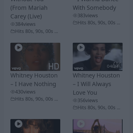
(From Mariah
With Somebody
Carey (Live)
383
views
Hits 80s, 90s, 00s ...
384
views
Hits 80s, 90s, 00s ...
04:34
Whitney Houston
Whitney Houston
– I Have Nothing
– I Will Always
430
views
Love You
Hits 80s, 90s, 00s ...
356
views
Hits 80s, 90s, 00s ...