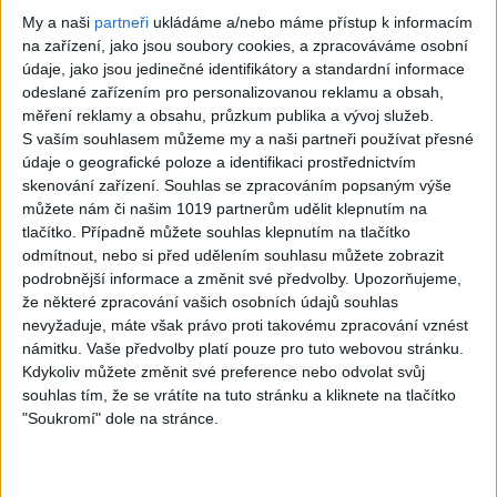
My a naši
partneři
ukládáme a/nebo máme přístup k informacím
na zařízení, jako jsou soubory cookies, a zpracováváme osobní
03:44
údaje, jako jsou jedinečné identifikátory a standardní informace
odeslané zařízením pro personalizovanou reklamu a obsah,
Montell Jordan –
Crystal Waters –
měření reklamy a obsahu, průzkum publika a vývoj služeb.
This Is How We
Gypsy Woman
S vaším souhlasem můžeme my a naši partneři používat přesné
Do It
(She’s Homeless)
údaje o geografické poloze a identifikaci prostřednictvím
skenování zařízení. Souhlas se zpracováním popsaným výše
383
views
355
views
můžete nám či našim 1019 partnerům udělit klepnutím na
Hits 80s, 90s, 00s ...
Hits 80s, 90s, 00s ...
tlačítko. Případně můžete souhlas klepnutím na tlačítko
odmítnout, nebo si před udělením souhlasu můžete zobrazit
podrobnější informace a změnit své předvolby.
Upozorňujeme,
že některé zpracování vašich osobních údajů souhlas
nevyžaduje, máte však právo proti takovému zpracování vznést
námitku. Vaše předvolby platí pouze pro tuto webovou stránku.
03:40
06:44
Kdykoliv můžete změnit své preference nebo odvolat svůj
Us3 – Cantaloop
Michael Jackson –
souhlas tím, že se vrátíte na tuto stránku a kliknete na tlačítko
(Flip Fantasia) ft.
Earth Song
"Soukromí" dole na stránce.
Rahsaan, Gerard
427
views
Hits 80s, 90s, 00s ...
Presencer