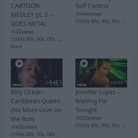
CARTOON
Self Control
MEDLEY pt. 2 –
444
views
Hits 80s, 90s, 00s ...
GOES METAL
32
views
Hits 80s, 90s, 00s ...
,
Rock
03:40
04:09
Billy Ocean –
Jennifer Lopez –
Caribbean Queen
Waiting For
(No More Love on
Tonight
the Run)
520
views
Hits 80s, 90s, 00s ...
435
views
Hits 80s, 90s, 00s ...