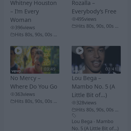
Whitney Houston
Rozalla –
– I’m Every
Everybody’s Free
Woman
495
views
Hits 80s, 90s, 00s ...
396
views
Hits 80s, 90s, 00s ...
03:49
03:41
No Mercy –
Lou Bega –
Where Do You Go
Mambo No. 5 (A
363
views
Little Bit of…)
Hits 80s, 90s, 00s ...
328
views
Hits 80s, 90s, 00s ...
Lou Bega - Mambo
No. 5 (A Little Bit of...)