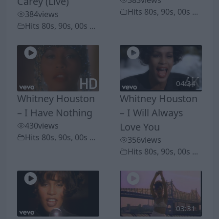
Carey (Live)
383
views
Hits 80s, 90s, 00s ...
384
views
Hits 80s, 90s, 00s ...
04:34
Whitney Houston
Whitney Houston
– I Have Nothing
– I Will Always
430
views
Love You
Hits 80s, 90s, 00s ...
356
views
Hits 80s, 90s, 00s ...
03:31