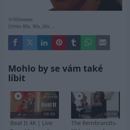
355
views
Hits 80s, 90s, 00s ...
Mohlo by se vám také
líbit
09:39
03:14
Beat It 4K | Live
The Rembrandts-