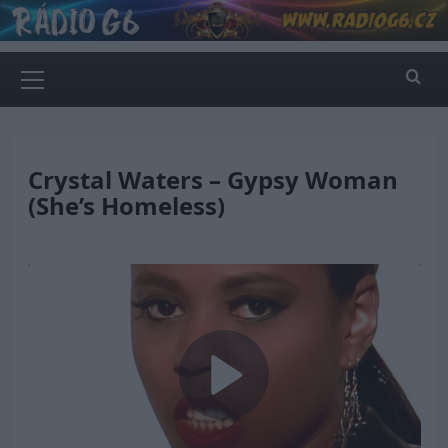
Skip
to
content
Primary
Menu
Crystal Waters – Gypsy Woman
(She’s Homeless)
Play
Video