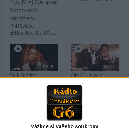
Pop Mix] (Original
Video with
subtitles)
410
views
Hits 80s, 90s, 00s ...
03:49
03:47
Will Smith –
OMC – How
Gettin’ Jiggy Wit It
Bizarre
483
views
474
views
Hits 80s, 90s, 00s ...
Hits 80s, 90s, 00s ...
Vážíme si vašeho soukromí