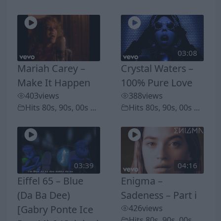
03:08
Mariah Carey –
Crystal Waters –
Make It Happen
100% Pure Love
403
views
388
views
Hits 80s, 90s, 00s ...
Hits 80s, 90s, 00s ...
03:39
04:16
Eiffel 65 – Blue
Enigma –
(Da Ba Dee)
Sadeness – Part i
[Gabry Ponte Ice
426
views
Hits 80s, 90s, 00s ...