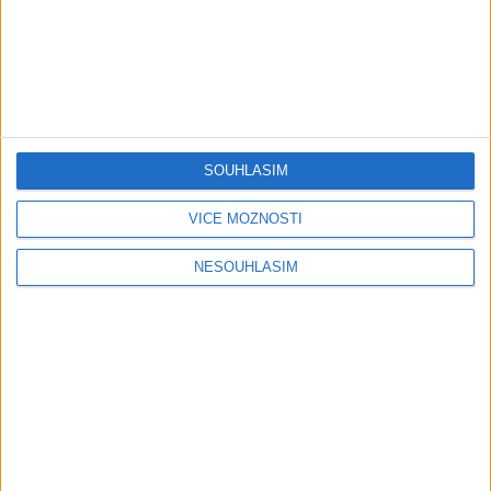
Mini band – Dubaj
Gipsy Merry – Aves tu
cokolada ( Official video /
palmande ( Official
cover )
video/cover
0
views
0
views
Gipsy - Romské písničky
Gipsy - Romské písničky
SOUHLASÍM
VÍCE MOŽNOSTÍ
05:40
Karin a Bianka – Tanecne
Andrejka – Tanecne cover
NESOUHLASÍM
cover video od Sani band
video od Peto band
0
views
1
views
Gipsy - Romské písničky
Gipsy - Romské písničky
06:05
03:58
Sofinka a spol -Tanecne
Sofi a Nana – Tanecne