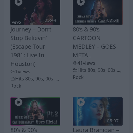
05:44
07:51
Journey – Don’t
80’s & 90’s
Stop Believin’
CARTOON
(Escape Tour
MEDLEY – GOES
1981: Live In
METAL
Houston)
41
views
Hits 80s, 90s, 00s ...
,
1
views
Rock
Hits 80s, 90s, 00s ...
,
Rock
05:07
80’s & 90’s
Laura Branigan –