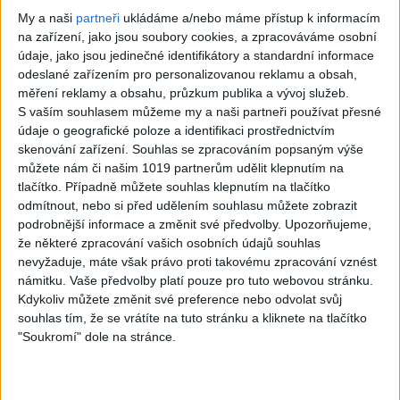
03:40
My a naši
partneři
ukládáme a/nebo máme přístup k informacím
Montell Jordan –
Us3 – Cantaloop
na zařízení, jako jsou soubory cookies, a zpracováváme osobní
údaje, jako jsou jedinečné identifikátory a standardní informace
This Is How We
(Flip Fantasia) ft.
odeslané zařízením pro personalizovanou reklamu a obsah,
Do It
Rahsaan, Gerard
měření reklamy a obsahu, průzkum publika a vývoj služeb.
383
views
Presencer
S vaším souhlasem můžeme my a naši partneři používat přesné
údaje o geografické poloze a identifikaci prostřednictvím
Hits 80s, 90s, 00s ...
332
views
skenování zařízení. Souhlas se zpracováním popsaným výše
Hits 80s, 90s, 00s ...
můžete nám či našim 1019 partnerům udělit klepnutím na
tlačítko. Případně můžete souhlas klepnutím na tlačítko
odmítnout, nebo si před udělením souhlasu můžete zobrazit
podrobnější informace a změnit své předvolby.
Upozorňujeme,
že některé zpracování vašich osobních údajů souhlas
nevyžaduje, máte však právo proti takovému zpracování vznést
06:44
námitku. Vaše předvolby platí pouze pro tuto webovou stránku.
Michael Jackson –
Michael Jackson –
Kdykoliv můžete změnit své preference nebo odvolat svůj
Earth Song
Another Part of
souhlas tím, že se vrátíte na tuto stránku a kliknete na tlačítko
"Soukromí" dole na stránce.
427
views
Me
Hits 80s, 90s, 00s ...
361
views
Hits 80s, 90s, 00s ...
Michael Jackson -