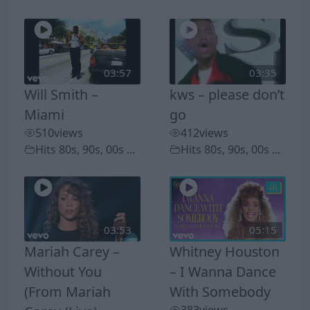
03:57
03:35
Will Smith –
kws – please don’t
Miami
go
510
views
412
views
Hits 80s, 90s, 00s ...
Hits 80s, 90s, 00s ...
03:53
05:15
Mariah Carey –
Whitney Houston
Without You
– I Wanna Dance
(From Mariah
With Somebody