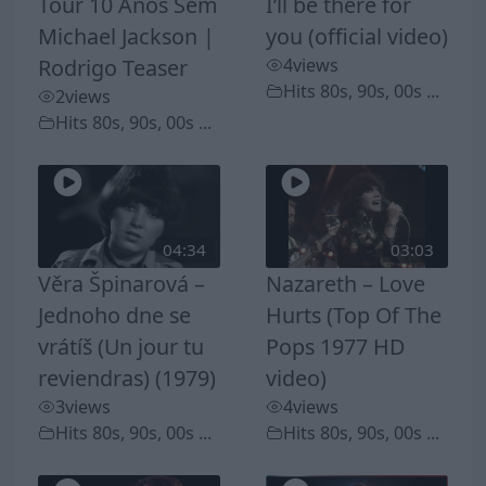
Tour 10 Anos Sem
I’ll be there for
Michael Jackson |
you (official video)
Rodrigo Teaser
4
views
Hits 80s, 90s, 00s ...
2
views
Hits 80s, 90s, 00s ...
04:34
03:03
Věra Špinarová –
Nazareth – Love
Jednoho dne se
Hurts (Top Of The
vrátíš (Un jour tu
Pops 1977 HD
reviendras) (1979)
video)
3
views
4
views
Hits 80s, 90s, 00s ...
Hits 80s, 90s, 00s ...