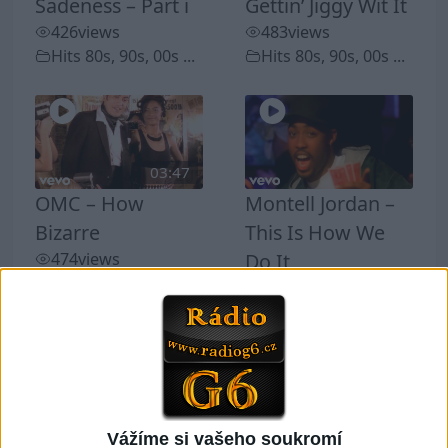
Sadeness – Part i
Gettin’ Jiggy Wit It
426
views
483
views
Hits 80s, 90s, 00s ...
Hits 80s, 90s, 00s ...
03:47
OMC – How
Montell Jordan –
Bizarre
This Is How We
474
views
Do It
Hits 80s, 90s, 00s ...
383
views
Hits 80s, 90s, 00s ...
03:44
03:40
Vážíme si vašeho soukromí