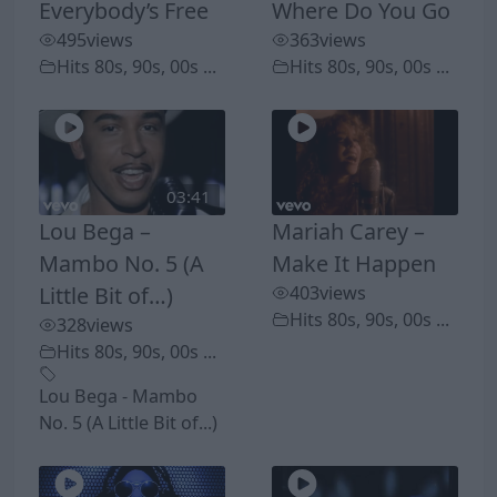
Everybody’s Free
Where Do You Go
495
views
363
views
Hits 80s, 90s, 00s ...
Hits 80s, 90s, 00s ...
03:41
Lou Bega –
Mariah Carey –
Mambo No. 5 (A
Make It Happen
Little Bit of…)
403
views
Hits 80s, 90s, 00s ...
328
views
Hits 80s, 90s, 00s ...
Lou Bega - Mambo
No. 5 (A Little Bit of...)