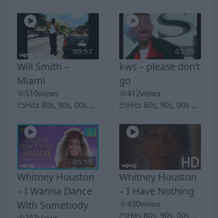
03:57
03:35
Will Smith –
kws – please don’t
Miami
go
510
views
412
views
Hits 80s, 90s, 00s ...
Hits 80s, 90s, 00s ...
05:15
Whitney Houston
Whitney Houston
– I Wanna Dance
– I Have Nothing
With Somebody
430
views
Hits 80s, 90s, 00s ...