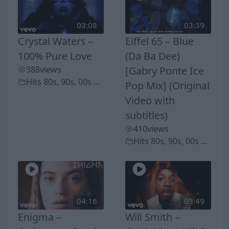
03:08
03:39
Crystal Waters –
Eiffel 65 – Blue
100% Pure Love
(Da Ba Dee)
388
views
[Gabry Ponte Ice
Hits 80s, 90s, 00s ...
Pop Mix] (Original
Video with
subtitles)
410
views
Hits 80s, 90s, 00s ...
04:16
03:49
Enigma –
Will Smith –