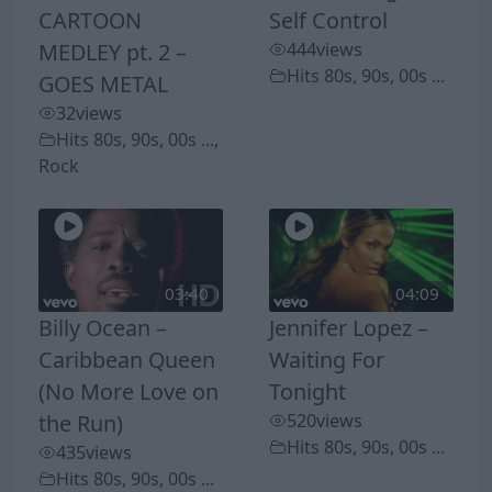
CARTOON
Self Control
MEDLEY pt. 2 –
444
views
Hits 80s, 90s, 00s ...
GOES METAL
32
views
Hits 80s, 90s, 00s ...
,
Rock
03:40
04:09
Billy Ocean –
Jennifer Lopez –
Caribbean Queen
Waiting For
(No More Love on
Tonight
the Run)
520
views
Hits 80s, 90s, 00s ...
435
views
Hits 80s, 90s, 00s ...