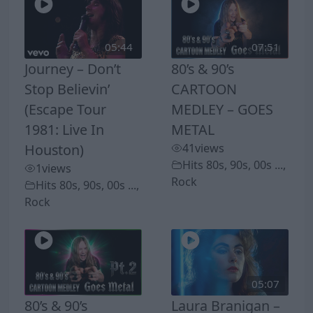
05:44
07:51
Journey – Don’t
80’s & 90’s
Stop Believin’
CARTOON
(Escape Tour
MEDLEY – GOES
1981: Live In
METAL
Houston)
41
views
Hits 80s, 90s, 00s ...
,
1
views
Rock
Hits 80s, 90s, 00s ...
,
Rock
05:07
80’s & 90’s
Laura Branigan –