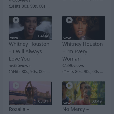
383
views
Hits 80s, 90s, 00s ...
04:34
Whitney Houston
Whitney Houston
– I Will Always
– I’m Every
Love You
Woman
356
views
396
views
Hits 80s, 90s, 00s ...
Hits 80s, 90s, 00s ...
03:31
03:49
Rozalla –
No Mercy –