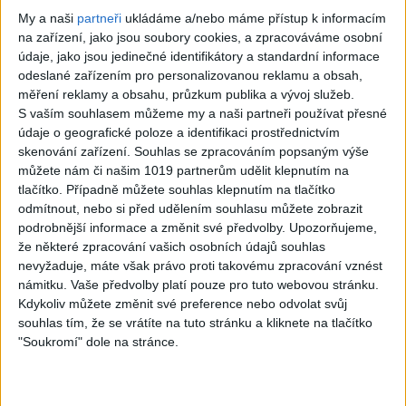
Crystal Waters –
Us3 – Cantaloop
My a naši
partneři
ukládáme a/nebo máme přístup k informacím
Gypsy Woman
(Flip Fantasia) ft.
na zařízení, jako jsou soubory cookies, a zpracováváme osobní
údaje, jako jsou jedinečné identifikátory a standardní informace
(She’s Homeless)
Rahsaan, Gerard
odeslané zařízením pro personalizovanou reklamu a obsah,
355
views
Presencer
měření reklamy a obsahu, průzkum publika a vývoj služeb.
Hits 80s, 90s, 00s ...
332
views
S vaším souhlasem můžeme my a naši partneři používat přesné
údaje o geografické poloze a identifikaci prostřednictvím
Hits 80s, 90s, 00s ...
skenování zařízení. Souhlas se zpracováním popsaným výše
můžete nám či našim 1019 partnerům udělit klepnutím na
tlačítko. Případně můžete souhlas klepnutím na tlačítko
odmítnout, nebo si před udělením souhlasu můžete zobrazit
podrobnější informace a změnit své předvolby.
Upozorňujeme,
06:44
že některé zpracování vašich osobních údajů souhlas
Michael Jackson –
Michael Jackson –
nevyžaduje, máte však právo proti takovému zpracování vznést
námitku. Vaše předvolby platí pouze pro tuto webovou stránku.
Earth Song
Another Part of
Kdykoliv můžete změnit své preference nebo odvolat svůj
427
views
Me
souhlas tím, že se vrátíte na tuto stránku a kliknete na tlačítko
Hits 80s, 90s, 00s ...
"Soukromí" dole na stránce.
361
views
Hits 80s, 90s, 00s ...
Michael Jackson -
Earth Song