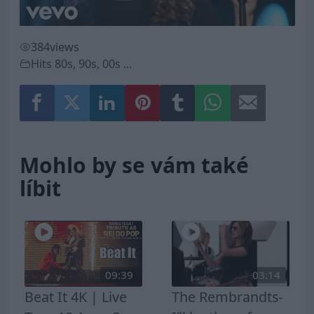
384
views
Hits 80s, 90s, 00s ...
Mohlo by se vám také
líbit
09:39
03:14
Beat It 4K | Live
The Rembrandts-