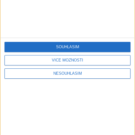
0
views
0
views
Gipsy - Romské písničky
Gipsy - Romské písničky
05:40
SOUHLASÍM
Karin a Bianka – Tanecne
Andrejka – Tanecne cover
cover video od Sani band
video od Peto band
VÍCE MOŽNOSTÍ
0
views
1
views
Gipsy - Romské písničky
Gipsy - Romské písničky
NESOUHLASÍM
06:05
03:58
Sofinka a spol -Tanecne
Sofi a Nana – Tanecne
cover video od Gipsy čáve
cover video od Gipsy Erika
1
views
2
views
Gipsy - Romské písničky
Gipsy - Romské písničky