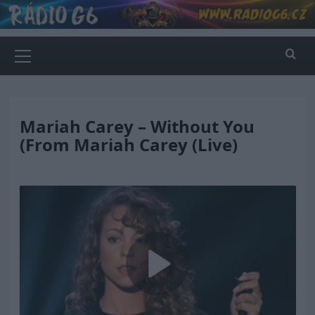
Skip
to
content
Primary
Menu
Mariah Carey – Without You
(From Mariah Carey (Live)
Play
Video