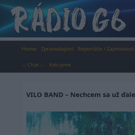
Skip
to
content
Home
Zpravodajství
Reportáže / Zajímavosti
.:: Chat ::.
Kdo jsme
VILO BAND – Nechcem sa už ďalej