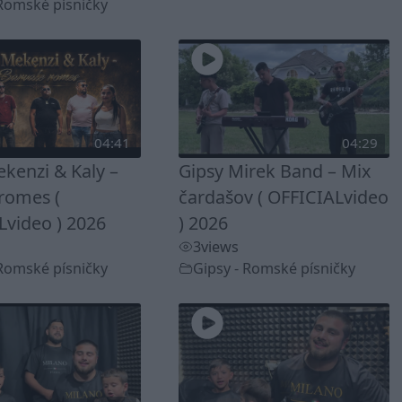
 Romské písničky
04:41
04:29
kenzi & Kaly –
Gipsy Mirek Band – Mix
romes (
čardašov ( OFFICIALvideo
Lvideo ) 2026
) 2026
3
views
 Romské písničky
Gipsy - Romské písničky