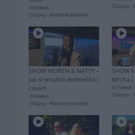
Gipsy -
0
views
Gipsy - Romské písničky
SHOW MOREN & NATTY –
SHOW M
Jak si smutná dedinečko (
Mrcha ( 
cover)
1
views
Gipsy -
0
views
Gipsy - Romské písničky