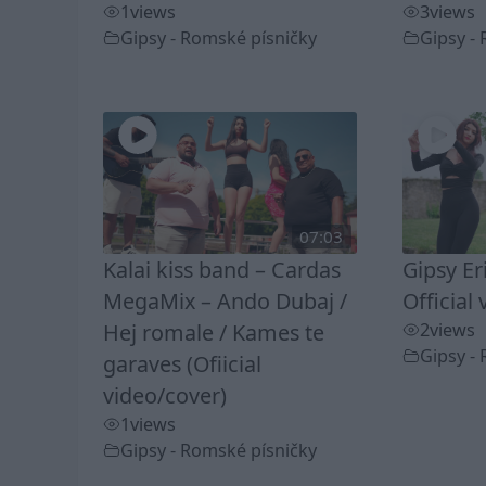
1
views
3
views
Gipsy - Romské písničky
Gipsy -
07:03
Kalai kiss band – Cardas
Gipsy Er
MegaMix – Ando Dubaj /
Official 
Hej romale / Kames te
2
views
Gipsy -
garaves (Ofiicial
video/cover)
1
views
Gipsy - Romské písničky