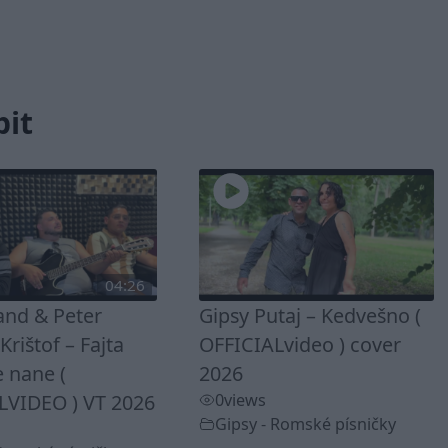
bit
04:26
and & Peter
Gipsy Putaj – Kedvešno (
rištof – Fajta
OFFICIALvideo ) cover
 nane (
2026
LVIDEO ) VT 2026
0
views
Gipsy - Romské písničky