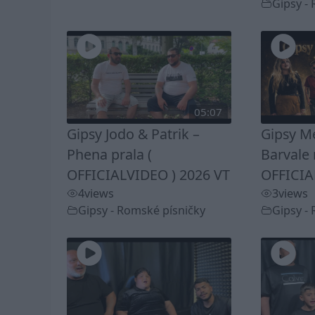
Gipsy -
05:07
Gipsy Jodo & Patrik –
Gipsy Me
Phena prala (
Barvale 
OFFICIALVIDEO ) 2026 VT
OFFICIA
4
views
3
views
Gipsy - Romské písničky
Gipsy -