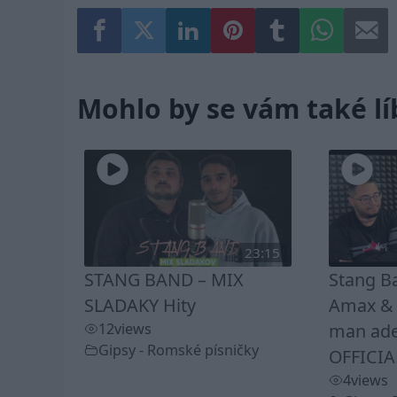
Mohlo by se vám také lí
23:15
STANG BAND – MIX
Stang B
SLADAKY Hity
Amax & K
12
views
man ade
Gipsy - Romské písničky
OFFICIA
4
views