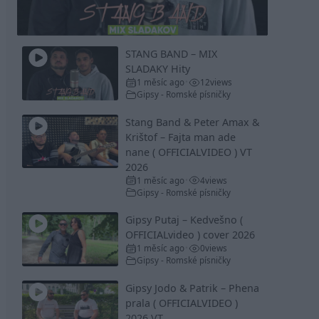
Video
STANG BAND – MIX
SLADAKY Hity
1 měsíc ago
12
views
•
Gipsy - Romské písničky
Stang Band & Peter Amax &
Krištof – Fajta man ade
nane ( OFFICIALVIDEO ) VT
2026
1 měsíc ago
4
views
•
Gipsy - Romské písničky
Gipsy Putaj – Kedvešno (
OFFICIALvideo ) cover 2026
1 měsíc ago
0
views
•
Gipsy - Romské písničky
Gipsy Jodo & Patrik – Phena
prala ( OFFICIALVIDEO )
2026 VT