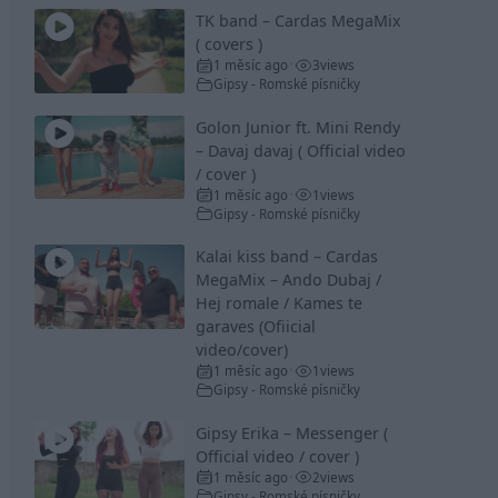
TK band – Cardas MegaMix
( covers )
1 měsíc ago
3
views
•
Gipsy - Romské písničky
Golon Junior ft. Mini Rendy
– Davaj davaj ( Official video
/ cover )
1 měsíc ago
1
views
•
Gipsy - Romské písničky
Kalai kiss band – Cardas
MegaMix – Ando Dubaj /
Hej romale / Kames te
garaves (Ofiicial
video/cover)
1 měsíc ago
1
views
•
Gipsy - Romské písničky
Gipsy Erika – Messenger (
Official video / cover )
1 měsíc ago
2
views
•
Gipsy - Romské písničky