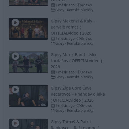
1 měsíc ago
4
views
•
Gipsy - Romské písničky
Gipsy Mekenzi & Kaly –
Barvale romes (
OFFICIALvideo ) 2026
1 měsíc ago
3
views
•
Gipsy - Romské písničky
Gipsy Mirek Band – Mix
čardašov ( OFFICIALvideo )
2026
1 měsíc ago
3
views
•
Gipsy - Romské písničky
Gipsy Žiga Čore Čave
Kecerovce – Phandav o jaka
( OFFICIALvideo ) 2026
1 měsíc ago
0
views
•
Gipsy - Romské písničky
Gipsy Tomaš & Patrik
Rankovce – Rači mange (