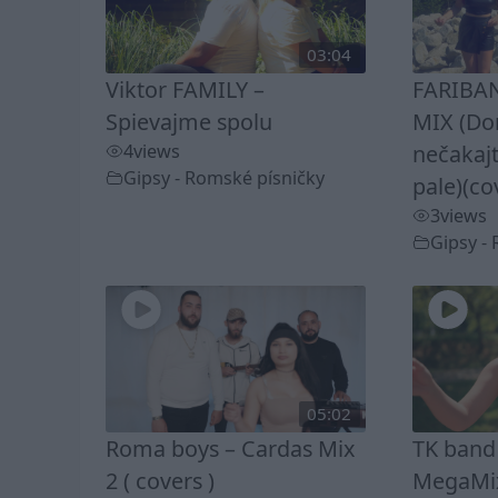
03:04
Viktor FAMILY –
FARIBAN
Spievajme spolu
MIX (D
4
views
nečakaj
Gipsy - Romské písničky
pale)(co
3
views
Gipsy -
05:02
Roma boys – Cardas Mix
TK band
2 ( covers )
MegaMix 