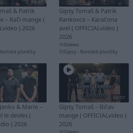
03:07
omaš & Patrik
Gipsy Tomaš & Patrik
e – Rači mange (
Rankovce – Karačona
Lvideo ) 2026
avel ( OFFICIALvideo )
2026
0
views
 Romské písničky
Gipsy - Romské písničky
03:57
Janko & Mario –
Gipsy Tomaš – Bičav
 le devles (
mange ( OFFICIALvideo )
dio ) 2026
2026
2
views