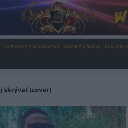
Rozhovory s osobnostmi
Romské písničky
80s, 90s, 
 skrývať (cover)