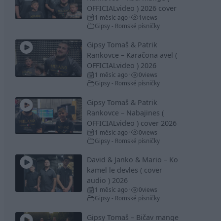
OFFICIALvideo ) 2026 cover
1 měsíc ago
1
views
•
Gipsy - Romské písničky
Gipsy Tomaš & Patrik
Rankovce – Karačona avel (
OFFICIALvideo ) 2026
1 měsíc ago
0
views
•
Gipsy - Romské písničky
Gipsy Tomaš & Patrik
Rankovce – Nabajines (
OFFICIALvideo ) cover 2026
1 měsíc ago
0
views
•
Gipsy - Romské písničky
David & Janko & Mario – Ko
kamel le devles ( cover
audio ) 2026
1 měsíc ago
0
views
•
Gipsy - Romské písničky
Gipsy Tomaš – Bičav mange