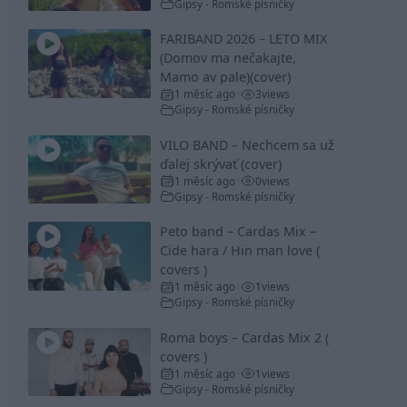
Gipsy - Romské písničky
FARIBAND 2026 – LETO MIX
(Domov ma nečakajte,
Mamo av pale)(cover)
1 měsíc ago
3
views
•
Gipsy - Romské písničky
VILO BAND – Nechcem sa už
ďalej skrývať (cover)
1 měsíc ago
0
views
•
Gipsy - Romské písničky
Peto band – Cardas Mix –
Cide hara / Hin man love (
covers )
1 měsíc ago
1
views
•
Gipsy - Romské písničky
Roma boys – Cardas Mix 2 (
covers )
1 měsíc ago
1
views
•
Gipsy - Romské písničky