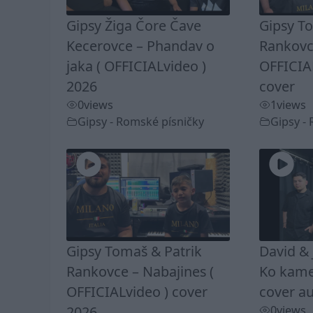
Gipsy Žiga Čore Čave
Gipsy T
Kecerovce – Phandav o
Rankovc
jaka ( OFFICIALvideo )
OFFICIA
2026
cover
0
views
1
views
Gipsy - Romské písničky
Gipsy -
Gipsy Tomaš & Patrik
David & 
Rankovce – Nabajines (
Ko kamel
OFFICIALvideo ) cover
cover au
2026
0
views