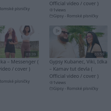
Official video / cover )
 Romské písničky
1
views
Gipsy - Romské písničky
03:39
03:59
ika – Messenger (
Gypsy Kubanec, Viki, Idka
video / cover )
– Kamav tut devla (
Official video / cover )
 Romské písničky
1
views
Gipsy - Romské písničky