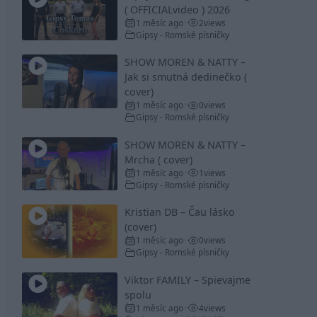
( OFFICIALvideo ) 2026
1 měsíc ago
2
views
•
Gipsy - Romské písničky
SHOW MOREN & NATTY –
Jak si smutná dedinečko (
cover)
1 měsíc ago
0
views
•
Gipsy - Romské písničky
SHOW MOREN & NATTY –
Mrcha ( cover)
1 měsíc ago
1
views
•
Gipsy - Romské písničky
Kristian DB – Čau lásko
(cover)
1 měsíc ago
0
views
•
Gipsy - Romské písničky
Viktor FAMILY – Spievajme
spolu
1 měsíc ago
4
views
•