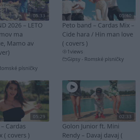
05:33
05:40
D 2026 – LETO
Peto band – Cardas Mix –
omov ma
Cide hara / Hin man love
te, Mamo av
( covers )
ver)
1
views
Gipsy - Romské písničky
 Romské písničky
05:29
02:33
 – Cardas
Golon Junior ft. Mini
( covers )
Rendy – Davaj davaj (