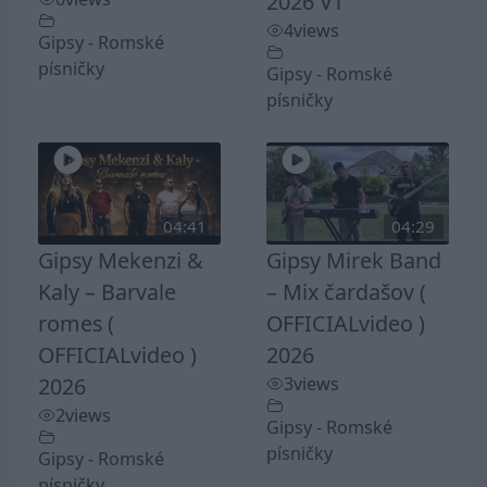
2026 VT
4
views
Gipsy - Romské
písničky
Gipsy - Romské
písničky
04:41
04:29
Gipsy Mekenzi &
Gipsy Mirek Band
Kaly – Barvale
– Mix čardašov (
romes (
OFFICIALvideo )
OFFICIALvideo )
2026
2026
3
views
2
views
Gipsy - Romské
písničky
Gipsy - Romské
písničky