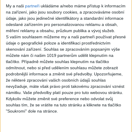
Gipsy - Romské
My a naši
partneři
ukládáme a/nebo máme přístup k informacím
1
views
písničky
na zařízení, jako jsou soubory cookies, a zpracováváme osobní
Gipsy - Romské
údaje, jako jsou jedinečné identifikátory a standardní informace
odeslané zařízením pro personalizovanou reklamu a obsah,
písničky
měření reklamy a obsahu, průzkum publika a vývoj služeb.
S vaším souhlasem můžeme my a naši partneři používat přesné
údaje o geografické poloze a identifikaci prostřednictvím
skenování zařízení. Souhlas se zpracováním popsaným výše
můžete nám či našim 1019 partnerům udělit klepnutím na
03:39
03:59
tlačítko. Případně můžete souhlas klepnutím na tlačítko
odmítnout, nebo si před udělením souhlasu můžete zobrazit
Gipsy Erika –
Gypsy Kubanec,
podrobnější informace a změnit své předvolby.
Upozorňujeme,
Messenger (
Viki, Idka – Kamav
že některé zpracování vašich osobních údajů souhlas
Official video /
tut devla ( Official
nevyžaduje, máte však právo proti takovému zpracování vznést
námitku. Vaše předvolby platí pouze pro tuto webovou stránku.
cover )
video / cover )
Kdykoliv můžete změnit své preference nebo odvolat svůj
2
views
1
views
souhlas tím, že se vrátíte na tuto stránku a kliknete na tlačítko
"Soukromí" dole na stránce.
Gipsy - Romské
Gipsy - Romské
písničky
písničky