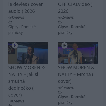
le devles ( cover
OFFICIALvideo )
audio ) 2026
2026
0
views
2
views
Gipsy - Romské
Gipsy - Romské
písničky
písničky
03:46
SHOW MOREN &
SHOW MOREN &
NATTY – Jak si
NATTY – Mrcha (
smutná
cover)
dedinečko (
1
views
cover)
Gipsy - Romské
0
views
písničky