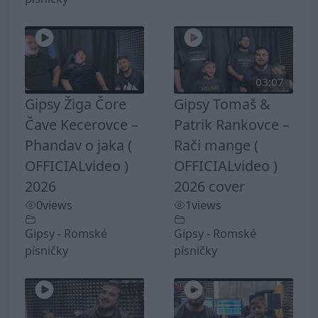
03:07
Gipsy Žiga Čore
Gipsy Tomaš &
Čave Kecerovce –
Patrik Rankovce –
Phandav o jaka (
Rači mange (
OFFICIALvideo )
OFFICIALvideo )
2026
2026 cover
0
views
1
views
Gipsy - Romské
Gipsy - Romské
písničky
písničky