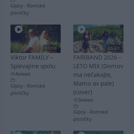
Gipsy - Romské
písničky
03:04
05:33
Viktor FAMILY –
FARIBAND 2026 –
Spievajme spolu
LETO MIX (Domov
4
views
ma nečakajte,
Mamo av pale)
Gipsy - Romské
(cover)
písničky
3
views
Gipsy - Romské
písničky