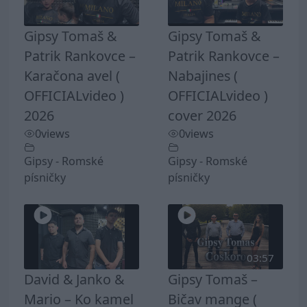
Gipsy Tomaš &
Gipsy Tomaš &
Patrik Rankovce –
Patrik Rankovce –
Karačona avel (
Nabajines (
OFFICIALvideo )
OFFICIALvideo )
2026
cover 2026
0
views
0
views
Gipsy - Romské
Gipsy - Romské
písničky
písničky
03:57
David & Janko &
Gipsy Tomaš –
Mario – Ko kamel
Bičav mange (