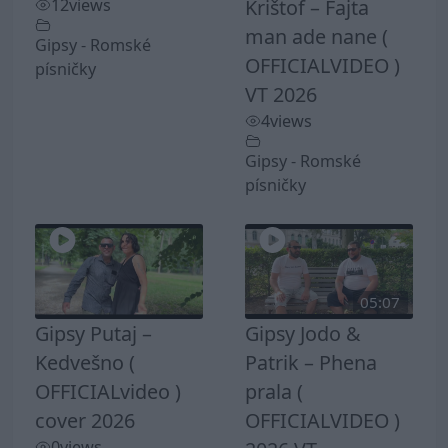
12
views
Krištof – Fajta
man ade nane (
Gipsy - Romské
OFFICIALVIDEO )
písničky
VT 2026
4
views
Gipsy - Romské
písničky
05:07
Gipsy Putaj –
Gipsy Jodo &
Kedvešno (
Patrik – Phena
OFFICIALvideo )
prala (
cover 2026
OFFICIALVIDEO )
0
views