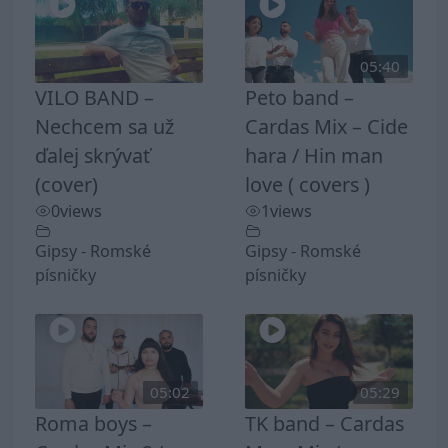
05:40
VILO BAND –
Peto band –
Nechcem sa už
Cardas Mix – Cide
ďalej skrývať
hara / Hin man
(cover)
love ( covers )
0
views
1
views
Gipsy - Romské
Gipsy - Romské
písničky
písničky
05:02
05:29
Roma boys –
TK band – Cardas