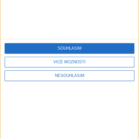
05:29
02:33
TK band – Cardas MegaMix
Golon Junior ft. Mini Rendy
( covers )
– Davaj davaj ( Official
3
views
video / cover )
Gipsy - Romské písničky
1
views
SOUHLASÍM
Gipsy - Romské písničky
VÍCE MOŽNOSTÍ
NESOUHLASÍM
07:03
03:39
Kalai kiss band – Cardas
Gipsy Erika – Messenger (
MegaMix – Ando Dubaj /
Official video / cover )
2
views
Hej romale / Kames te
Gipsy - Romské písničky
garaves (Ofiicial
video/cover)
1
views
Gipsy - Romské písničky