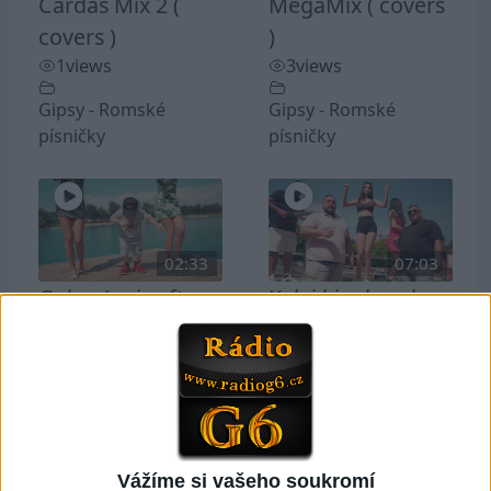
Cardas Mix 2 (
MegaMix ( covers
covers )
)
1
views
3
views
Gipsy - Romské
Gipsy - Romské
písničky
písničky
02:33
07:03
Golon Junior ft.
Kalai kiss band –
Mini Rendy –
Cardas MegaMix
Davaj davaj (
– Ando Dubaj /
Official video /
Hej romale /
cover )
Kames te garaves
1
views
(Ofiicial
Vážíme si vašeho soukromí
video/cover)