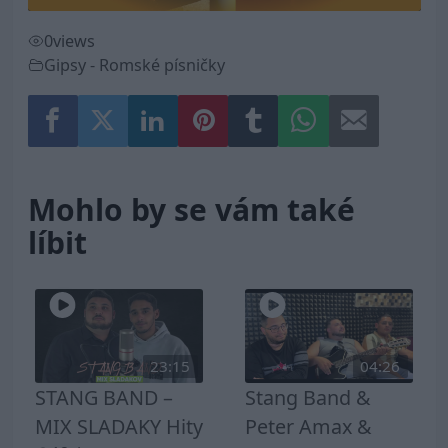
0
views
Gipsy - Romské písničky
Mohlo by se vám také
líbit
23:15
04:26
STANG BAND –
Stang Band &
MIX SLADAKY Hity
Peter Amax &