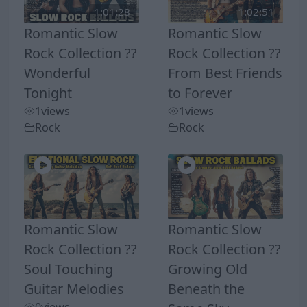
1:01:28
1:02:51
Romantic Slow
Romantic Slow
Rock Collection ??
Rock Collection ??
Wonderful
From Best Friends
Tonight
to Forever
1
views
1
views
Rock
Rock
Romantic Slow
Romantic Slow
Rock Collection ??
Rock Collection ??
Soul Touching
Growing Old
Guitar Melodies
Beneath the
0
views