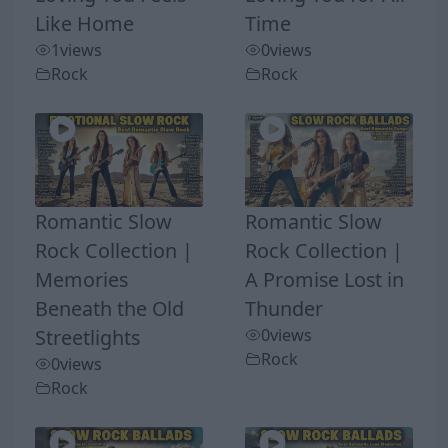
Like Home
Time
1
views
0
views
Rock
Rock
Romantic Slow
Romantic Slow
Rock Collection |
Rock Collection |
Memories
A Promise Lost in
Beneath the Old
Thunder
Streetlights
0
views
Rock
0
views
Rock