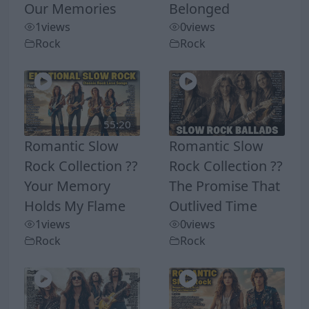
Our Memories
Belonged
1
views
0
views
Rock
Rock
55:20
Romantic Slow
Romantic Slow
Rock Collection ??
Rock Collection ??
Your Memory
The Promise That
Holds My Flame
Outlived Time
1
views
0
views
Rock
Rock