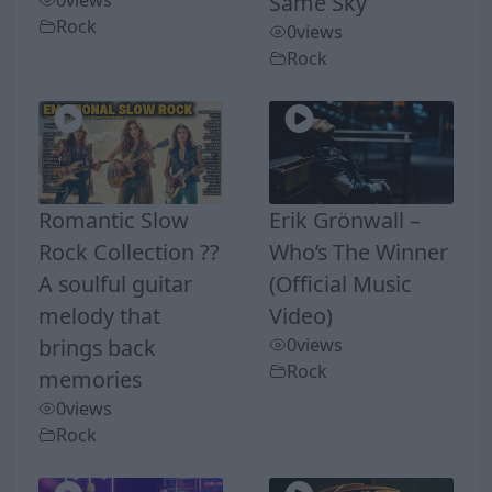
Same Sky
Rock
0
views
Rock
Romantic Slow
Erik Grönwall –
Rock Collection ??
Who’s The Winner
A soulful guitar
(Official Music
melody that
Video)
brings back
0
views
Rock
memories
0
views
Rock