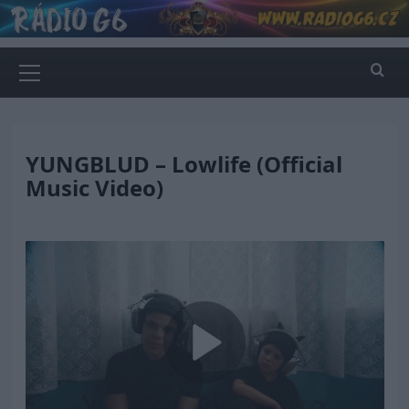
Skip
to
content
Primary
Menu
YUNGBLUD – Lowlife (Official
Music Video)
Play
Video