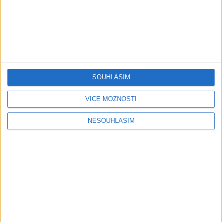
( Official video / cover )
Official video / cover )
1
views
0
views
Gipsy - Romské písničky
Gipsy - Romské písničky
SOUHLASÍM
Mini band – Dubaj
Gipsy Merry – Aves tu
VÍCE MOŽNOSTÍ
cokolada ( Official video /
palmande ( Official
cover )
video/cover
0
views
0
views
NESOUHLASÍM
Gipsy - Romské písničky
Gipsy - Romské písničky
05:40
Karin a Bianka – Tanecne
Andrejka – Tanecne cover
cover video od Sani band
video od Peto band
0
views
1
views