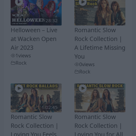
28:32
Helloween – Live
Romantic Slow
at Wacken Open
Rock Collection |
Air 2023
A Lifetime Missing
1
views
You
Rock
0
views
Rock
1:02:45
Romantic Slow
Romantic Slow
Rock Collection |
Rock Collection |
Loving You Feels
Loving You for All