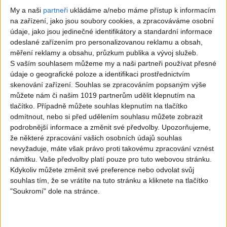
Rock
Annihilator Cover
My a naši
partneři
ukládáme a/nebo máme přístup k informacím
na zařízení, jako jsou soubory cookies, a zpracováváme osobní
0
views
údaje, jako jsou jedinečné identifikátory a standardní informace
Rock
odeslané zařízením pro personalizovanou reklamu a obsah,
měření reklamy a obsahu, průzkum publika a vývoj služeb.
S vaším souhlasem můžeme my a naši partneři používat přesné
údaje o geografické poloze a identifikaci prostřednictvím
skenování zařízení. Souhlas se zpracováním popsaným výše
03:29
můžete nám či našim 1019 partnerům udělit klepnutím na
tlačítko. Případně můžete souhlas klepnutím na tlačítko
YOUTH GONE
I WANT IT THAT
odmítnout, nebo si před udělením souhlasu můžete zobrazit
WILD (Skid Row
WAY (Backstreet
podrobnější informace a změnit své předvolby.
Upozorňujeme,
cover) – feat.
Boys) – Metal
že některé zpracování vašich osobních údajů souhlas
nevyžaduje, máte však právo proti takovému zpracování vznést
Viggo Vain
cover
námitku. Vaše předvolby platí pouze pro tuto webovou stránku.
1
views
0
views
Kdykoliv můžete změnit své preference nebo odvolat svůj
Rock
Rock
souhlas tím, že se vrátíte na tuto stránku a kliknete na tlačítko
"Soukromí" dole na stránce.