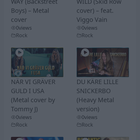
WAY (Backstreet
WILD (Skid Row
Boys) – Metal
cover) – feat.
cover
Viggo Vain
0
views
0
views
Rock
Rock
NÄR VI GRÄVER
DU KÄRE LILLE
GULD I USA
SNICKERBO
(Metal cover by
(Heavy Metal
Tommy J)
version)
0
views
0
views
Rock
Rock