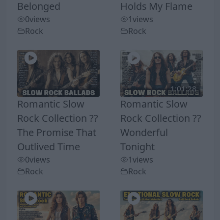
Belonged
Holds My Flame
0
views
1
views
Rock
Rock
1:01:28
Romantic Slow
Romantic Slow
Rock Collection ??
Rock Collection ??
The Promise That
Wonderful
Outlived Time
Tonight
0
views
1
views
Rock
Rock