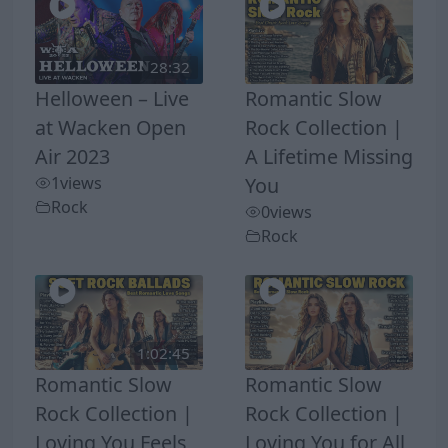
28:32
Helloween – Live
Romantic Slow
at Wacken Open
Rock Collection |
Air 2023
A Lifetime Missing
1
views
You
Rock
0
views
Rock
1:02:45
Romantic Slow
Romantic Slow
Rock Collection |
Rock Collection |
Loving You Feels
Loving You for All