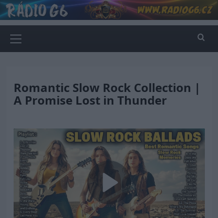
Skip
to
content
Primary
Menu
Romantic Slow Rock Collection |
A Promise Lost in Thunder
Play
Video