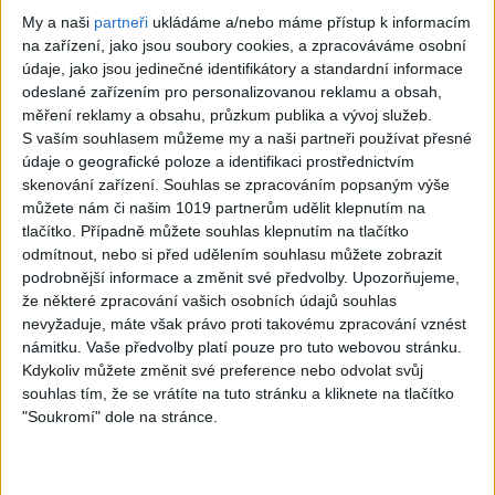
Rock
Rock
My a naši
partneři
ukládáme a/nebo máme přístup k informacím
na zařízení, jako jsou soubory cookies, a zpracováváme osobní
údaje, jako jsou jedinečné identifikátory a standardní informace
odeslané zařízením pro personalizovanou reklamu a obsah,
měření reklamy a obsahu, průzkum publika a vývoj služeb.
S vaším souhlasem můžeme my a naši partneři používat přesné
04:42
údaje o geografické poloze a identifikaci prostřednictvím
I WANT IT THAT
STARSHIP – WE
skenování zařízení. Souhlas se zpracováním popsaným výše
WAY (Backstreet
BUILT THIS CITY
můžete nám či našim 1019 partnerům udělit klepnutím na
tlačítko. Případně můžete souhlas klepnutím na tlačítko
Boys) – Metal
(cover by Tommy
odmítnout, nebo si před udělením souhlasu můžete zobrazit
cover
J)
podrobnější informace a změnit své předvolby.
Upozorňujeme,
0
views
1
views
že některé zpracování vašich osobních údajů souhlas
nevyžaduje, máte však právo proti takovému zpracování vznést
Rock
Rock
námitku. Vaše předvolby platí pouze pro tuto webovou stránku.
Kdykoliv můžete změnit své preference nebo odvolat svůj
souhlas tím, že se vrátíte na tuto stránku a kliknete na tlačítko
"Soukromí" dole na stránce.
NERANIMA ??
ASTERION ?? Ecos