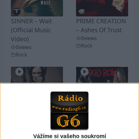
SINNER – Wait
PRIME CREATION
(Official Music
– Ashes Of Trust
Video)
0
views
Rock
0
views
Rock
03:29
BLOODHUNTER –
YOUTH GONE
Human
WILD (Skid Row
Insecticide –
cover) – feat.
Annihilator Cover
Viggo Vain
0
views
1
views
Vážíme si vašeho soukromí