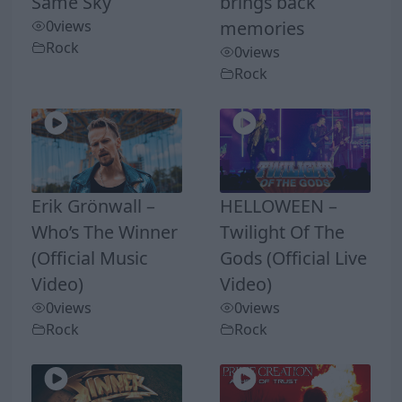
Same Sky
brings back
0
views
memories
Rock
0
views
Rock
Erik Grönwall –
HELLOWEEN –
Who’s The Winner
Twilight Of The
(Official Music
Gods (Official Live
Video)
Video)
0
views
0
views
Rock
Rock