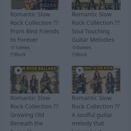
1:02:51
Romantic Slow
Romantic Slow
Rock Collection ??
Rock Collection ??
From Best Friends
Soul Touching
to Forever
Guitar Melodies
1
views
0
views
Rock
Rock
Romantic Slow
Romantic Slow
Rock Collection ??
Rock Collection ??
Growing Old
A soulful guitar
Beneath the
melody that