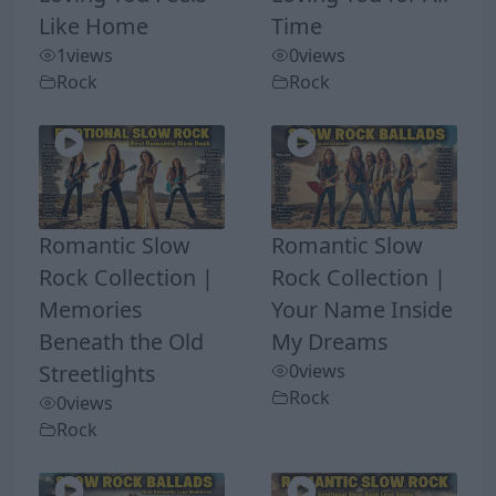
Like Home
Time
1
views
0
views
Rock
Rock
Romantic Slow
Romantic Slow
Rock Collection |
Rock Collection |
Memories
Your Name Inside
Beneath the Old
My Dreams
Streetlights
0
views
Rock
0
views
Rock