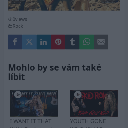
0
views
Rock
Mohlo by se vám také
líbit
I WANT IT THAT
YOUTH GONE