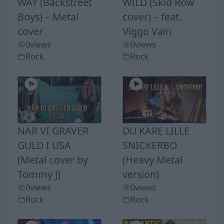
WAY (Backstreet
WILD (Skid Row
Boys) – Metal
cover) – feat.
cover
Viggo Vain
0
views
0
views
Rock
Rock
NÄR VI GRÄVER
DU KÄRE LILLE
GULD I USA
SNICKERBO
(Metal cover by
(Heavy Metal
Tommy J)
version)
0
views
0
views
Rock
Rock