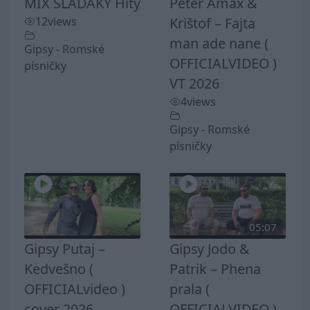
MIX SLADAKY Hity
Peter Amax &
12
views
Krištof – Fajta
man ade nane (
Gipsy - Romské
OFFICIALVIDEO )
písničky
VT 2026
4
views
Gipsy - Romské
písničky
05:07
Gipsy Putaj –
Gipsy Jodo &
Kedvešno (
Patrik – Phena
OFFICIALvideo )
prala (
cover 2026
OFFICIALVIDEO )