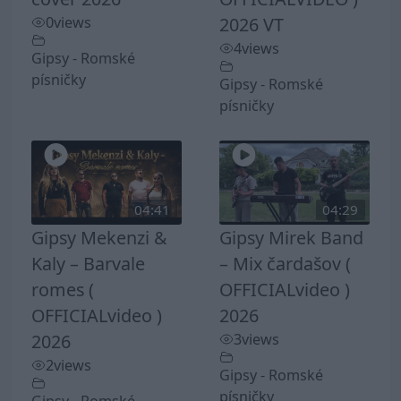
0
views
2026 VT
4
views
Gipsy - Romské
písničky
Gipsy - Romské
písničky
04:41
04:29
Gipsy Mekenzi &
Gipsy Mirek Band
Kaly – Barvale
– Mix čardašov (
romes (
OFFICIALvideo )
OFFICIALvideo )
2026
2026
3
views
2
views
Gipsy - Romské
písničky