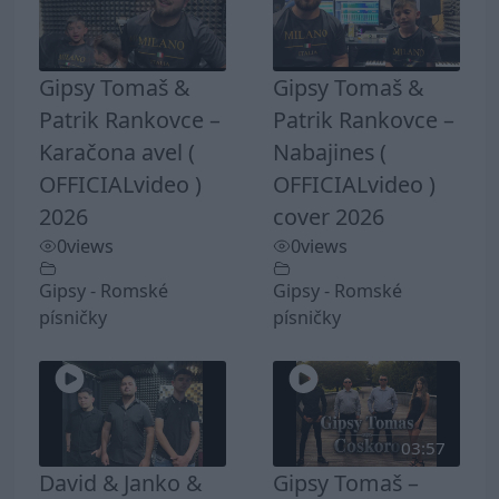
Gipsy Tomaš &
Gipsy Tomaš &
Patrik Rankovce –
Patrik Rankovce –
Karačona avel (
Nabajines (
OFFICIALvideo )
OFFICIALvideo )
2026
cover 2026
0
views
0
views
Gipsy - Romské
Gipsy - Romské
písničky
písničky
03:57
David & Janko &
Gipsy Tomaš –