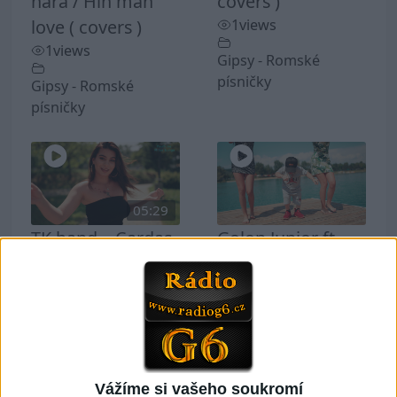
hara / Hin man
covers )
love ( covers )
1
views
1
views
Gipsy - Romské
písničky
Gipsy - Romské
písničky
05:29
TK band – Cardas
Golon Junior ft.
MegaMix ( covers
Mini Rendy –
)
Davaj davaj (
3
views
Official video /
cover )
Gipsy - Romské
0
views
písničky
Vážíme si vašeho soukromí