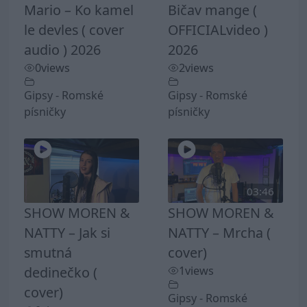
Mario – Ko kamel
Bičav mange (
le devles ( cover
OFFICIALvideo )
audio ) 2026
2026
0
views
2
views
Gipsy - Romské
Gipsy - Romské
písničky
písničky
03:46
SHOW MOREN &
SHOW MOREN &
NATTY – Jak si
NATTY – Mrcha (
smutná
cover)
dedinečko (
1
views
cover)
Gipsy - Romské