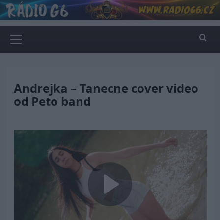
Skip
to
content
Primary
Menu
Andrejka – Tanecne cover video
od Peto band
Play
Video