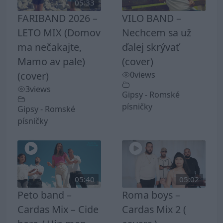
05:33
FARIBAND 2026 –
VILO BAND –
LETO MIX (Domov
Nechcem sa už
ma nečakajte,
ďalej skrývať
Mamo av pale)
(cover)
(cover)
0
views
3
views
Gipsy - Romské
písničky
Gipsy - Romské
písničky
05:40
05:02
Peto band –
Roma boys –
Cardas Mix – Cide
Cardas Mix 2 (