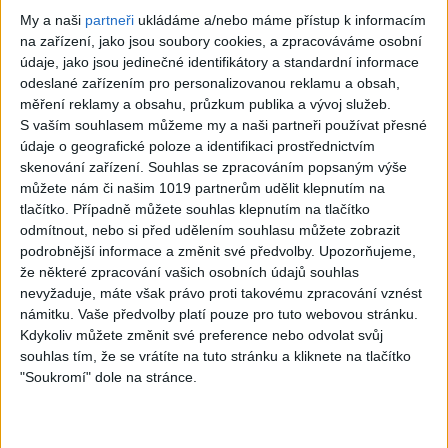
Gipsy - Romské
My a naši
partneři
ukládáme a/nebo máme přístup k informacím
písničky
na zařízení, jako jsou soubory cookies, a zpracováváme osobní
údaje, jako jsou jedinečné identifikátory a standardní informace
odeslané zařízením pro personalizovanou reklamu a obsah,
měření reklamy a obsahu, průzkum publika a vývoj služeb.
S vaším souhlasem můžeme my a naši partneři používat přesné
07:03
03:39
údaje o geografické poloze a identifikaci prostřednictvím
skenování zařízení. Souhlas se zpracováním popsaným výše
Kalai kiss band –
Gipsy Erika –
můžete nám či našim 1019 partnerům udělit klepnutím na
Cardas MegaMix
Messenger (
tlačítko. Případně můžete souhlas klepnutím na tlačítko
– Ando Dubaj /
Official video /
odmítnout, nebo si před udělením souhlasu můžete zobrazit
podrobnější informace a změnit své předvolby.
Upozorňujeme,
Hej romale /
cover )
že některé zpracování vašich osobních údajů souhlas
Kames te garaves
2
views
nevyžaduje, máte však právo proti takovému zpracování vznést
námitku. Vaše předvolby platí pouze pro tuto webovou stránku.
(Ofiicial
Gipsy - Romské
Kdykoliv můžete změnit své preference nebo odvolat svůj
video/cover)
písničky
souhlas tím, že se vrátíte na tuto stránku a kliknete na tlačítko
1
views
"Soukromí" dole na stránce.
Gipsy - Romské
písničky