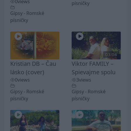
0
views
písničky
Gipsy - Romské
písničky
03:04
Kristian DB – Čau
Viktor FAMILY –
lásko (cover)
Spievajme spolu
0
views
3
views
Gipsy - Romské
Gipsy - Romské
písničky
písničky