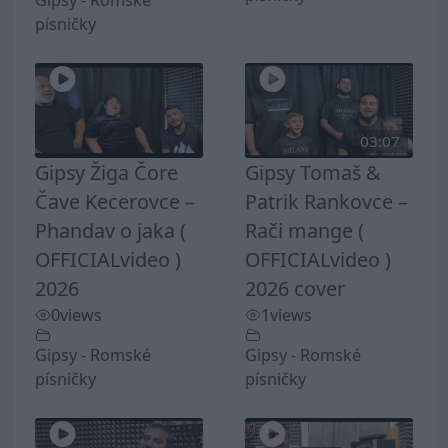
Gipsy - Romské
písničky
03:07
Gipsy Žiga Čore
Gipsy Tomaš &
Čave Kecerovce –
Patrik Rankovce –
Phandav o jaka (
Rači mange (
OFFICIALvideo )
OFFICIALvideo )
2026
2026 cover
0
views
1
views
Gipsy - Romské
Gipsy - Romské
písničky
písničky