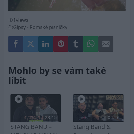
1
views
Gipsy - Romské písničky
Mohlo by se vám také
líbit
23:15
04:26
STANG BAND –
Stang Band &