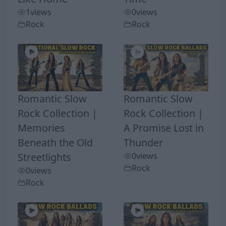
1
views
0
views
Rock
Rock
Romantic Slow
Romantic Slow
Rock Collection |
Rock Collection |
Memories
A Promise Lost in
Beneath the Old
Thunder
Streetlights
0
views
Rock
0
views
Rock