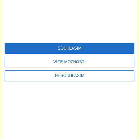
Mini band – Dubaj
Gipsy Merry – Aves tu
cokolada ( Official video /
palmande ( Official
SOUHLASÍM
cover )
video/cover
0
views
0
views
VÍCE MOŽNOSTÍ
Gipsy - Romské písničky
Gipsy - Romské písničky
NESOUHLASÍM
05:40
Karin a Bianka – Tanecne
Andrejka – Tanecne cover
cover video od Sani band
video od Peto band
0
views
1
views
Gipsy - Romské písničky
Gipsy - Romské písničky