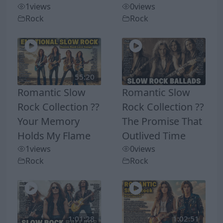
1
views
0
views
Rock
Rock
55:20
Romantic Slow
Romantic Slow
Rock Collection ??
Rock Collection ??
Your Memory
The Promise That
Holds My Flame
Outlived Time
1
views
0
views
Rock
Rock
1:01:28
1:02:51