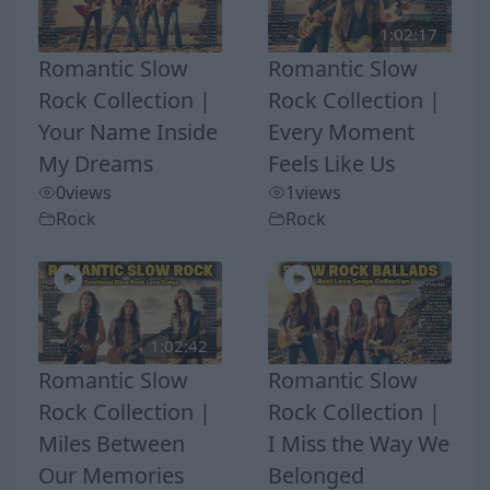
1:02:17
Romantic Slow
Romantic Slow
Rock Collection |
Rock Collection |
Your Name Inside
Every Moment
My Dreams
Feels Like Us
0
views
1
views
Rock
Rock
1:02:42
Romantic Slow
Romantic Slow
Rock Collection |
Rock Collection |
Miles Between
I Miss the Way We
Our Memories
Belonged