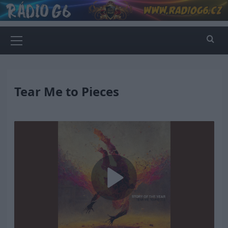
Skip
to
content
Primary
Menu
Tear Me to Pieces
Play
Video