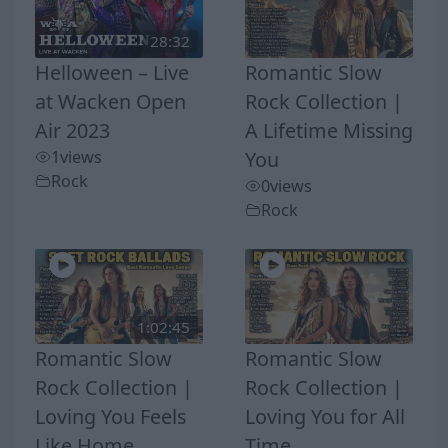
28:32
Helloween – Live
Romantic Slow
at Wacken Open
Rock Collection |
Air 2023
A Lifetime Missing
1
views
You
Rock
0
views
Rock
1:02:45
Romantic Slow
Romantic Slow
Rock Collection |
Rock Collection |
Loving You Feels
Loving You for All
Like Home
Time