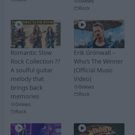
0
views
Rock
Romantic Slow
Erik Grönwall –
Rock Collection ??
Who’s The Winner
A soulful guitar
(Official Music
melody that
Video)
brings back
0
views
Rock
memories
0
views
Rock