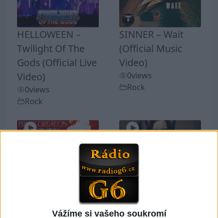
HELLOWEEN –
SINNER – Wait
Twilight Of The
(Official Music
Gods (Official Live
Video)
Video)
0
views
Rock
0
views
Rock
PRIME CREATION
BLOODHUNTER –
– Ashes Of Trust
Human
0
views
Insecticide –
Rock
Vážíme si vašeho soukromí
Annihilator Cover