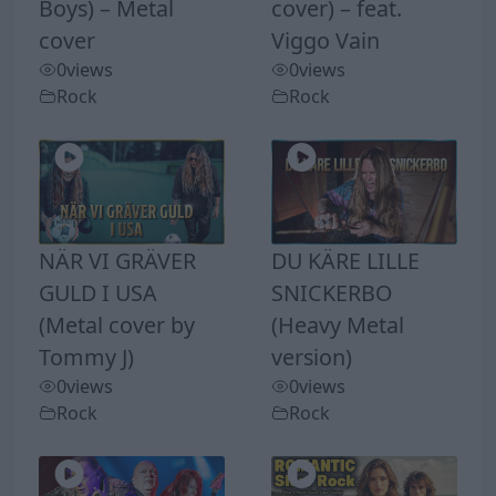
Boys) – Metal
cover) – feat.
cover
Viggo Vain
0
views
0
views
Rock
Rock
NÄR VI GRÄVER
DU KÄRE LILLE
GULD I USA
SNICKERBO
(Metal cover by
(Heavy Metal
Tommy J)
version)
0
views
0
views
Rock
Rock