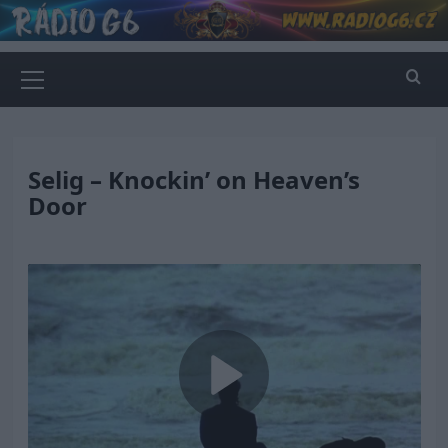
Skip
to
content
Primary
Menu
Selig – Knockin’ on Heaven’s
Door
Play
Video