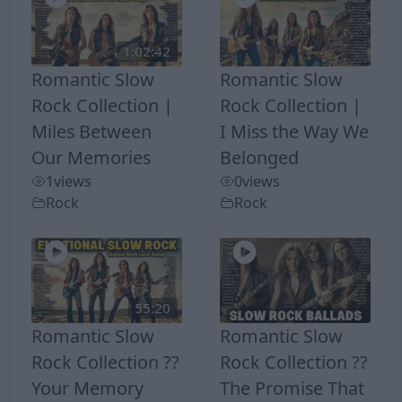
1:02:42
Romantic Slow
Romantic Slow
Rock Collection |
Rock Collection |
Miles Between
I Miss the Way We
Our Memories
Belonged
1
views
0
views
Rock
Rock
55:20
Romantic Slow
Romantic Slow
Rock Collection ??
Rock Collection ??
Your Memory
The Promise That