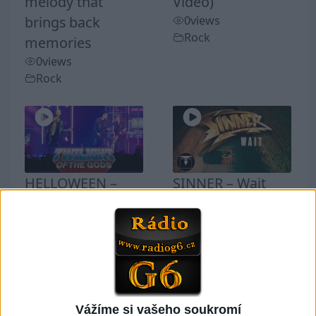
melody that
Video)
brings back
0
views
Rock
memories
0
views
Rock
HELLOWEEN –
SINNER – Wait
Twilight Of The
(Official Music
Gods (Official Live
Video)
Video)
0
views
Rock
0
views
Rock
Vážíme si vašeho soukromí