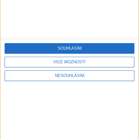
Gipsy - Romské písničky
Gipsy - Romské písničky
04:17
Gipsy Sandra – NumaNuma
Passiv band – Tu tu tu tu (
SOUHLASÍM
( Official video / cover )
Official video / cover )
1
views
0
views
VÍCE MOŽNOSTÍ
Gipsy - Romské písničky
Gipsy - Romské písničky
NESOUHLASÍM
Mini band – Dubaj
Gipsy Merry – Aves tu
cokolada ( Official video /
palmande ( Official
cover )
video/cover
0
views
0
views
Gipsy - Romské písničky
Gipsy - Romské písničky