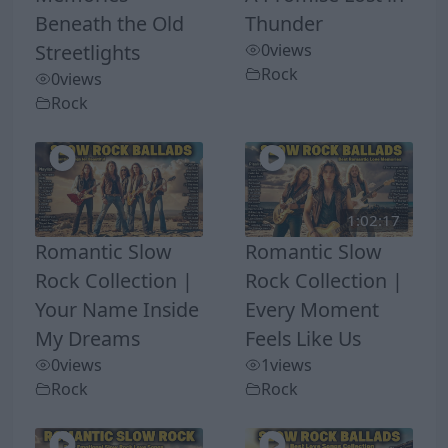
Beneath the Old
Thunder
Streetlights
0
views
Rock
0
views
Rock
1:02:17
Romantic Slow
Romantic Slow
Rock Collection |
Rock Collection |
Your Name Inside
Every Moment
My Dreams
Feels Like Us
0
views
1
views
Rock
Rock