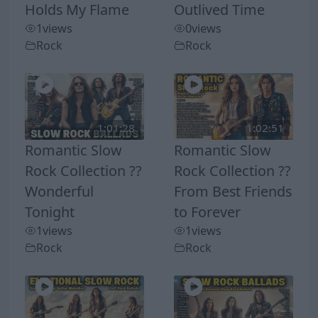
Holds My Flame
Outlived Time
1
views
0
views
Rock
Rock
1:01:28
1:02:51
Romantic Slow
Romantic Slow
Rock Collection ??
Rock Collection ??
Wonderful
From Best Friends
Tonight
to Forever
1
views
1
views
Rock
Rock