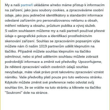
My a naši
partneři
ukládáme a/nebo máme přístup k informacím
na zařízení, jako jsou soubory cookies, a zpracováváme osobní
údaje, jako jsou jedinečné identifikátory a standardní informace
odeslané zařízením pro personalizovanou reklamu a obsah,
PRIME CREATION
BLOODHUNTER –
měření reklamy a obsahu, průzkum publika a vývoj služeb.
– Ashes Of Trust
Human
S vaším souhlasem můžeme my a naši partneři používat přesné
údaje o geografické poloze a identifikaci prostřednictvím
0
views
Insecticide –
skenování zařízení. Souhlas se zpracováním popsaným výše
Rock
Annihilator Cover
můžete nám či našim 1019 partnerům udělit klepnutím na
0
views
tlačítko. Případně můžete souhlas klepnutím na tlačítko
odmítnout, nebo si před udělením souhlasu můžete zobrazit
Rock
podrobnější informace a změnit své předvolby.
Upozorňujeme,
že některé zpracování vašich osobních údajů souhlas
nevyžaduje, máte však právo proti takovému zpracování vznést
námitku. Vaše předvolby platí pouze pro tuto webovou stránku.
Kdykoliv můžete změnit své preference nebo odvolat svůj
03:29
souhlas tím, že se vrátíte na tuto stránku a kliknete na tlačítko
YOUTH GONE
I WANT IT THAT
"Soukromí" dole na stránce.
WILD (Skid Row
WAY (Backstreet
cover) – feat.
Boys) – Metal