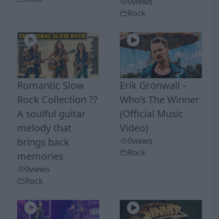
0
views
Rock
Romantic Slow
Erik Grönwall –
Rock Collection ??
Who’s The Winner
A soulful guitar
(Official Music
melody that
Video)
brings back
0
views
Rock
memories
0
views
Rock