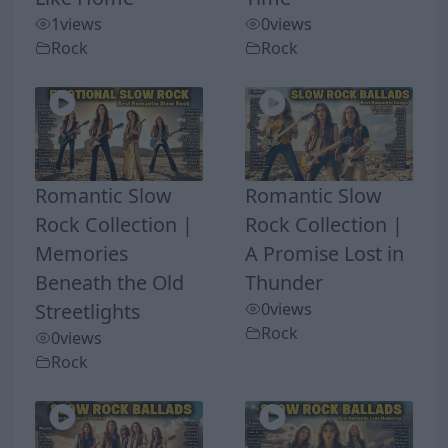
1
views
0
views
Rock
Rock
Romantic Slow
Romantic Slow
Rock Collection |
Rock Collection |
Memories
A Promise Lost in
Beneath the Old
Thunder
Streetlights
0
views
Rock
0
views
Rock