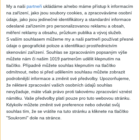
0
views
My a naši
partneři
ukládáme a/nebo máme přístup k informacím
na zařízení, jako jsou soubory cookies, a zpracováváme osobní
Rock
údaje, jako jsou jedinečné identifikátory a standardní informace
odeslané zařízením pro personalizovanou reklamu a obsah,
měření reklamy a obsahu, průzkum publika a vývoj služeb.
S vaším souhlasem můžeme my a naši partneři používat přesné
údaje o geografické poloze a identifikaci prostřednictvím
03:29
skenování zařízení. Souhlas se zpracováním popsaným výše
YOUTH GONE
I WANT IT THAT
můžete nám či našim 1019 partnerům udělit klepnutím na
tlačítko. Případně můžete souhlas klepnutím na tlačítko
WILD (Skid Row
WAY (Backstreet
odmítnout, nebo si před udělením souhlasu můžete zobrazit
cover) – feat.
Boys) – Metal
podrobnější informace a změnit své předvolby.
Upozorňujeme,
že některé zpracování vašich osobních údajů souhlas
Viggo Vain
cover
nevyžaduje, máte však právo proti takovému zpracování vznést
1
views
0
views
námitku. Vaše předvolby platí pouze pro tuto webovou stránku.
Rock
Rock
Kdykoliv můžete změnit své preference nebo odvolat svůj
souhlas tím, že se vrátíte na tuto stránku a kliknete na tlačítko
"Soukromí" dole na stránce.
04:42