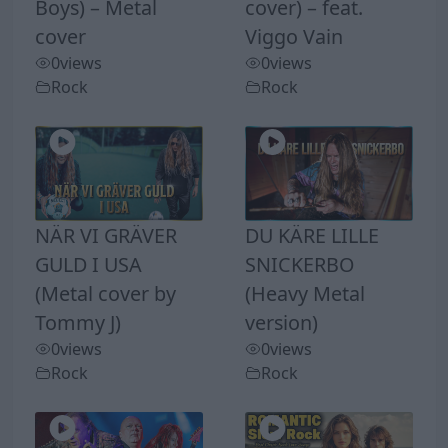
Boys) – Metal
cover) – feat.
cover
Viggo Vain
0
views
0
views
Rock
Rock
NÄR VI GRÄVER
DU KÄRE LILLE
GULD I USA
SNICKERBO
(Metal cover by
(Heavy Metal
Tommy J)
version)
0
views
0
views
Rock
Rock