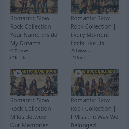
1:02:17
Romantic Slow
Romantic Slow
Rock Collection |
Rock Collection |
Your Name Inside
Every Moment
My Dreams
Feels Like Us
0
views
1
views
Rock
Rock
1:02:42
Romantic Slow
Romantic Slow
Rock Collection |
Rock Collection |
Miles Between
I Miss the Way We
Our Memories
Belonged