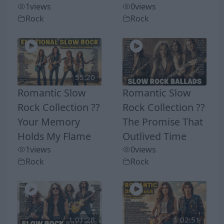
1
views
0
views
Rock
Rock
55:20
Romantic Slow
Romantic Slow
Rock Collection ??
Rock Collection ??
Your Memory
The Promise That
Holds My Flame
Outlived Time
1
views
0
views
Rock
Rock
1:01:28
1:02:51