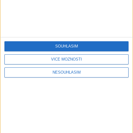
Mini band – Dubaj
Gipsy Merry – Aves tu
cokolada ( Official video /
palmande ( Official
SOUHLASÍM
cover )
video/cover
0
views
0
views
VÍCE MOŽNOSTÍ
Gipsy - Romské písničky
Gipsy - Romské písničky
NESOUHLASÍM
05:40
Karin a Bianka – Tanecne
Andrejka – Tanecne cover
cover video od Sani band
video od Peto band
0
views
1
views
Gipsy - Romské písničky
Gipsy - Romské písničky