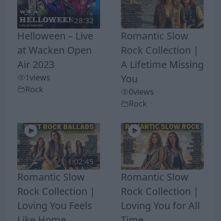
28:32
Helloween – Live
Romantic Slow
at Wacken Open
Rock Collection |
Air 2023
A Lifetime Missing
1
views
You
Rock
0
views
Rock
1:02:45
Romantic Slow
Romantic Slow
Rock Collection |
Rock Collection |
Loving You Feels
Loving You for All
Like Home
Time