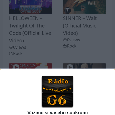
HELLOWEEN –
SINNER – Wait
Twilight Of The
(Official Music
Gods (Official Live
Video)
Video)
0
views
Rock
0
views
Rock
PRIME CREATION
BLOODHUNTER –
– Ashes Of Trust
Human
0
views
Insecticide –
Rock
Vážíme si vašeho soukromí
Annihilator Cover