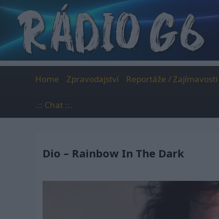
Skip
to
content
Home
Zpravodajství
Reportáže / Zajímavosti
.:: Chat ::.
Dio – Rainbow In The Dark