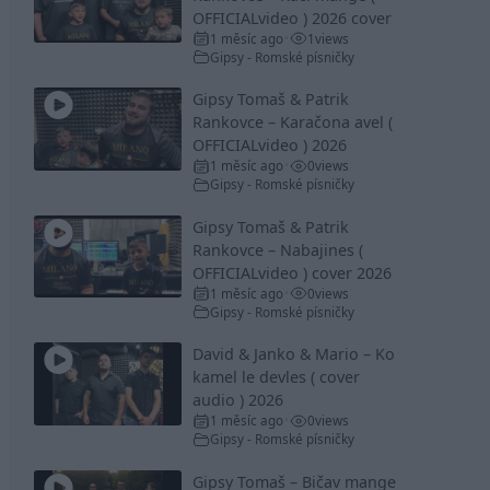
OFFICIALvideo ) 2026 cover
1 měsíc ago
1
views
•
Gipsy - Romské písničky
Gipsy Tomaš & Patrik
Rankovce – Karačona avel (
OFFICIALvideo ) 2026
1 měsíc ago
0
views
•
Gipsy - Romské písničky
Gipsy Tomaš & Patrik
Rankovce – Nabajines (
OFFICIALvideo ) cover 2026
1 měsíc ago
0
views
•
Gipsy - Romské písničky
David & Janko & Mario – Ko
kamel le devles ( cover
audio ) 2026
1 měsíc ago
0
views
•
Gipsy - Romské písničky
Gipsy Tomaš – Bičav mange