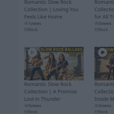
Romantic Slow Rock
Romanti
Collection | Loving You
Collecti
Feels Like Home
for All 
1
views
0
views
Rock
Rock
Romantic Slow Rock
Romanti
Collection | A Promise
Collect
Lost in Thunder
Inside 
0
views
0
views
Rock
Rock