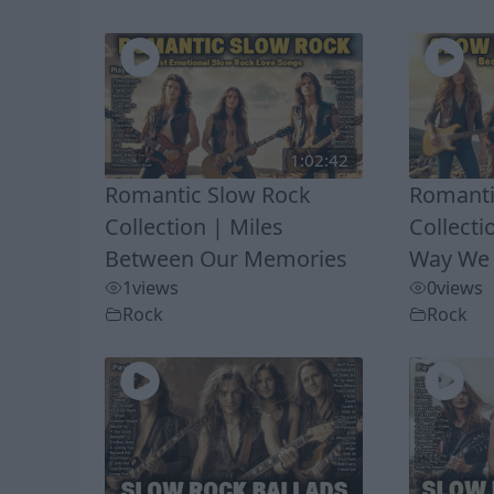
1:02:42
Romantic Slow Rock
Romanti
Collection | Miles
Collecti
Between Our Memories
Way We
1
views
0
views
Rock
Rock