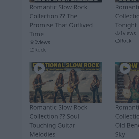
Romantic Slow Rock
Romanti
Collection ?? The
Collecti
Promise That Outlived
Tonight
Time
1
views
Rock
0
views
Rock
Romantic Slow Rock
Romanti
Collection ?? Soul
Collecti
Touching Guitar
Old Ben
Melodies
Sky