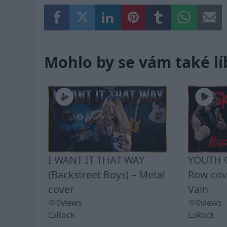
Mohlo by se vám také lí
I WANT IT THAT WAY
YOUTH G
(Backstreet Boys) – Metal
Row cove
cover
Vain
0
views
0
views
Rock
Rock