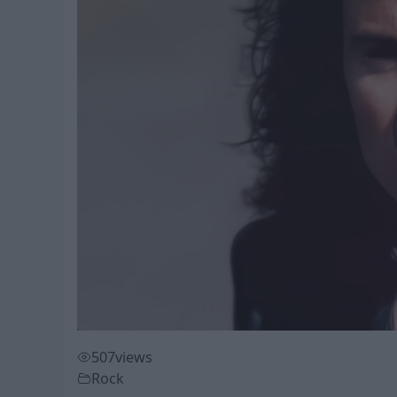
507
views
Rock