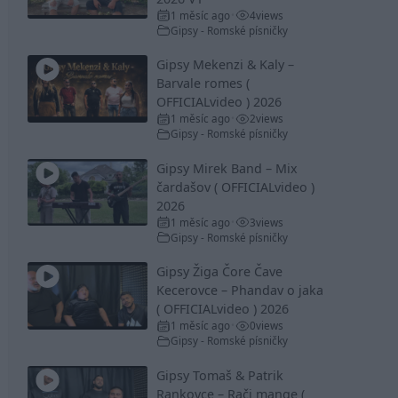
1 měsíc ago
4
views
•
Gipsy - Romské písničky
Gipsy Mekenzi & Kaly –
Barvale romes (
OFFICIALvideo ) 2026
1 měsíc ago
2
views
•
Gipsy - Romské písničky
Gipsy Mirek Band – Mix
čardašov ( OFFICIALvideo )
2026
1 měsíc ago
3
views
•
Gipsy - Romské písničky
Gipsy Žiga Čore Čave
Kecerovce – Phandav o jaka
( OFFICIALvideo ) 2026
1 měsíc ago
0
views
•
Gipsy - Romské písničky
Gipsy Tomaš & Patrik
Rankovce – Rači mange (