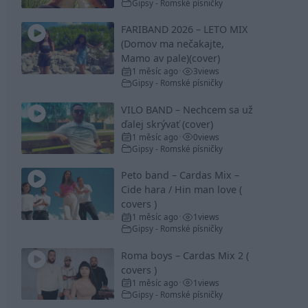
Gipsy - Romské písničky
FARIBAND 2026 – LETO MIX
(Domov ma nečakajte,
Mamo av pale)(cover)
1 měsíc ago
3
views
•
Gipsy - Romské písničky
VILO BAND – Nechcem sa už
ďalej skrývať (cover)
1 měsíc ago
0
views
•
Gipsy - Romské písničky
Peto band – Cardas Mix –
Cide hara / Hin man love (
covers )
1 měsíc ago
1
views
•
Gipsy - Romské písničky
Roma boys – Cardas Mix 2 (
covers )
1 měsíc ago
1
views
•
Gipsy - Romské písničky