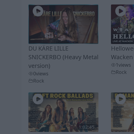
DU KÄRE LILLE
Hellowee
SNICKERBO (Heavy Metal
Wacken 
version)
1
views
Rock
0
views
Rock
1:02:45