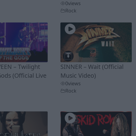
0
views
Rock
EN – Twilight
SINNER – Wait (Official
ods (Official Live
Music Video)
0
views
Rock