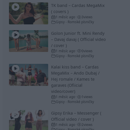
TK band – Cardas MegaMix
( covers )
1 měsíc ago
3
views
•
Gipsy - Romské písničky
Golon Junior ft. Mini Rendy
– Davaj davaj ( Official video
/ cover )
1 měsíc ago
0
views
•
Gipsy - Romské písničky
Kalai kiss band – Cardas
MegaMix – Ando Dubaj /
Hej romale / Kames te
garaves (Ofiicial
video/cover)
1 měsíc ago
1
views
•
Gipsy - Romské písničky
Gipsy Erika – Messenger (
Official video / cover )
1 měsíc ago
2
views
•
Gipsy - Romské písničky