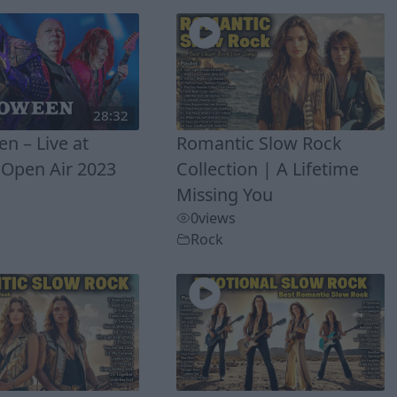
28:32
n – Live at
Romantic Slow Rock
Open Air 2023
Collection | A Lifetime
Missing You
0
views
Rock