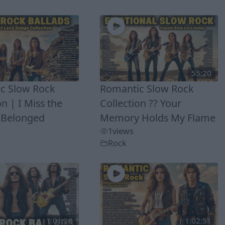
55:20
c Slow Rock
Romantic Slow Rock
on | I Miss the
Collection ?? Your
 Belonged
Memory Holds My Flame
1
views
Rock
1:01:28
1:02:51