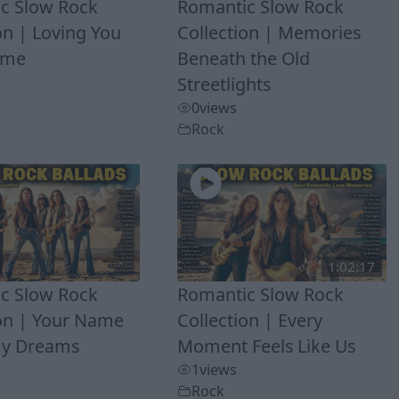
c Slow Rock
Romantic Slow Rock
on | Loving You
Collection | Memories
Time
Beneath the Old
Streetlights
0
views
Rock
1:02:17
c Slow Rock
Romantic Slow Rock
ion | Your Name
Collection | Every
My Dreams
Moment Feels Like Us
1
views
Rock