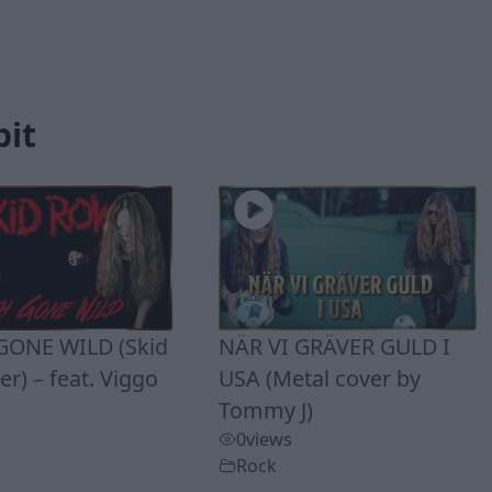
bit
ONE WILD (Skid
NÄR VI GRÄVER GULD I
r) – feat. Viggo
USA (Metal cover by
Tommy J)
0
views
Rock