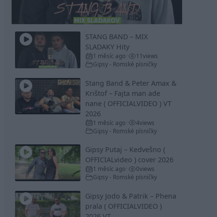
Video
STANG BAND – MIX
SLADAKY Hity
1 měsíc ago
11
views
•
Gipsy - Romské písničky
Stang Band & Peter Amax &
Krištof – Fajta man ade
nane ( OFFICIALVIDEO ) VT
2026
1 měsíc ago
4
views
•
Gipsy - Romské písničky
Gipsy Putaj – Kedvešno (
OFFICIALvideo ) cover 2026
1 měsíc ago
0
views
•
Gipsy - Romské písničky
Gipsy Jodo & Patrik – Phena
prala ( OFFICIALVIDEO )
2026 VT