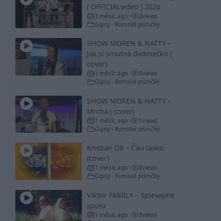
( OFFICIALvideo ) 2026
1 měsíc ago
2
views
•
Gipsy - Romské písničky
SHOW MOREN & NATTY –
Jak si smutná dedinečko (
cover)
1 měsíc ago
0
views
•
Gipsy - Romské písničky
SHOW MOREN & NATTY –
Mrcha ( cover)
1 měsíc ago
1
views
•
Gipsy - Romské písničky
Kristian DB – Čau lásko
(cover)
1 měsíc ago
0
views
•
Gipsy - Romské písničky
Viktor FAMILY – Spievajme
spolu
1 měsíc ago
3
views
•