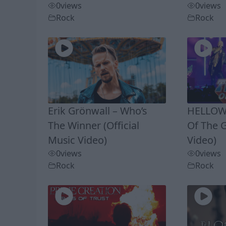
0
views
0
views
Rock
Rock
Erik Grönwall – Who’s
HELLOWE
The Winner (Official
Of The G
Music Video)
Video)
0
views
0
views
Rock
Rock