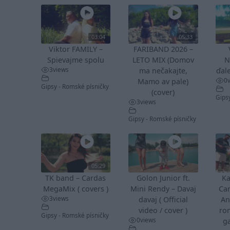
03:04
05:33
Viktor FAMILY –
FARIBAND 2026 –
Spievajme spolu
LETO MIX (Domov
N
3
views
ma nečakajte,
ďale
0
Mamo av pale)
Gipsy - Romské písničky
(cover)
Gips
3
views
Gipsy - Romské písničky
05:29
TK band – Cardas
Golon Junior ft.
Ka
MegaMix ( covers )
Mini Rendy – Davaj
Ca
3
views
davaj ( Official
An
video / cover )
ro
Gipsy - Romské písničky
0
views
ga