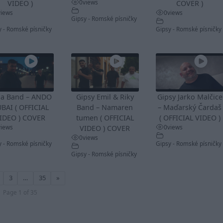
0
views
VIDEO )
COVER )
views
0
views
Gipsy - Romské písničky
y - Romské písničky
Gipsy - Romské písničky
ba Band – ANDO
Gipsy Emil & Riky
Gipsy Jarko Malčice
BAI ( OFFICIAL
Band – Namaren
– Maďarský Čardaš
IDEO ) COVER
tumen ( OFFICIAL
( OFFICIAL VIDEO )
views
0
views
VIDEO ) COVER
0
views
y - Romské písničky
Gipsy - Romské písničky
Gipsy - Romské písničky
3
…
35
»
Page 1 of 35