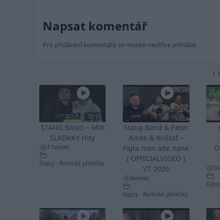
Napsat komentář
Pro přidávání komentářů se musíte nejdříve
přihlásit
.
1 
23:15
04:26
STANG BAND – MIX
Stang Band & Peter
SLADAKY Hity
Amax & Krištof –
11
views
Fajta man ade nane
O
( OFFICIALVIDEO )
Gipsy - Romské písničky
0
VT 2026
4
views
Gips
Gipsy - Romské písničky