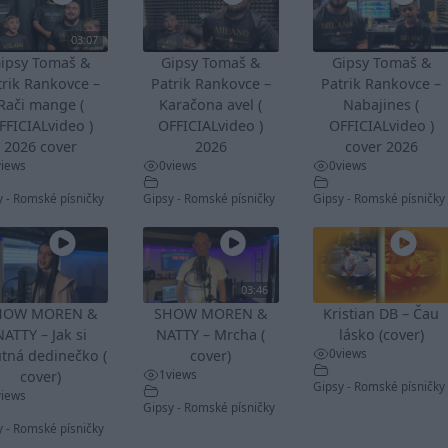
03:07
ipsy Tomaš &
Gipsy Tomaš &
Gipsy Tomaš &
trik Rankovce –
Patrik Rankovce –
Patrik Rankovce –
Rači mange (
Karačona avel (
Nabajines (
FFICIALvideo )
OFFICIALvideo )
OFFICIALvideo )
2026 cover
2026
cover 2026
views
0
views
0
views
y - Romské písničky
Gipsy - Romské písničky
Gipsy - Romské písničky
03:46
HOW MOREN &
SHOW MOREN &
Kristian DB – Čau
NATTY – Jak si
NATTY – Mrcha (
lásko (cover)
0
views
tná dedinečko (
cover)
1
views
cover)
Gipsy - Romské písničky
views
Gipsy - Romské písničky
y - Romské písničky