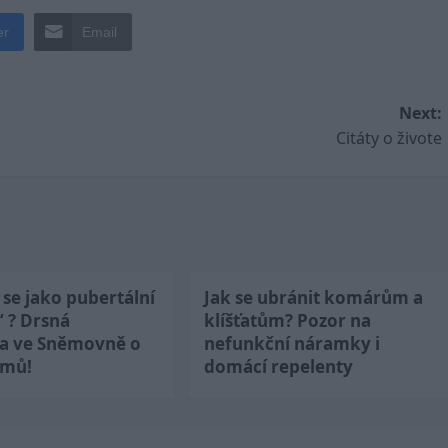
er
Email
Next:
Citáty o živote
se jako pubertální
Jak se ubránit komárům a
“ ? Drsná
klíšťatům? Pozor na
ka ve Sněmovně o
nefunkční náramky i
jmů!
domácí repelenty