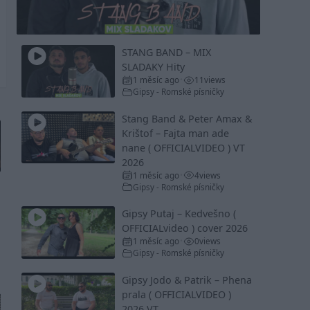
Video
STANG BAND – MIX
SLADAKY Hity
1 měsíc ago
11
views
•
Gipsy - Romské písničky
Stang Band & Peter Amax &
Krištof – Fajta man ade
nane ( OFFICIALVIDEO ) VT
2026
1 měsíc ago
4
views
•
Gipsy - Romské písničky
Gipsy Putaj – Kedvešno (
OFFICIALvideo ) cover 2026
1 měsíc ago
0
views
•
Gipsy - Romské písničky
Gipsy Jodo & Patrik – Phena
prala ( OFFICIALVIDEO )
2026 VT