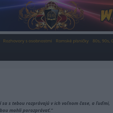
Rozhovory s osobnostmi
Romské písničky
80s, 90s, 
í sa s tebou rozprávajú v ich voľnom čase, a ľuďmi,
tebou mohli porozprávať.“