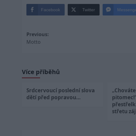
Facebook
Twitter
Messeng
Post
Previous:
Motto
navigation
Více příběhů
Srdcervoucí poslední slova
„Chováte 
dětí před popravou…
pitomec!
přestřel
střetu zá