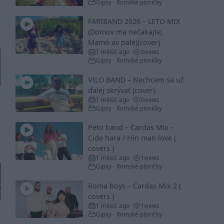
Gipsy - Romské písničky
FARIBAND 2026 – LETO MIX
(Domov ma nečakajte,
Mamo av pale)(cover)
1 měsíc ago
3
views
•
Gipsy - Romské písničky
VILO BAND – Nechcem sa už
ďalej skrývať (cover)
1 měsíc ago
0
views
•
Gipsy - Romské písničky
Peto band – Cardas Mix –
Cide hara / Hin man love (
covers )
1 měsíc ago
1
views
•
Gipsy - Romské písničky
Roma boys – Cardas Mix 2 (
covers )
1 měsíc ago
1
views
•
Gipsy - Romské písničky