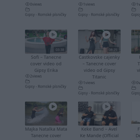
0
views
1
views
1
Gipsy - Romské písničky
Gipsy - Romské písničky
Gips
03:38
08:25
Sofi – Tanecne
Castkovske cajenky
cover video od
– Tanecne cover
T
Gipsy Erika
video od Gipsy
v
2
views
Titanic
1
views
0
Gipsy - Romské písničky
Gipsy - Romské písničky
Gips
Majka Natalka Mata
Keke Band – Avel
F
Tanecne cover
Ke Mande (Official
De