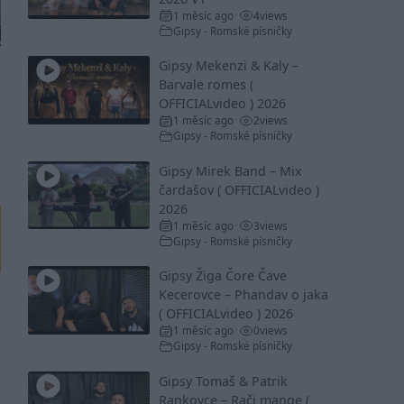
1 měsíc ago
4
views
•
Gipsy - Romské písničky
Gipsy Mekenzi & Kaly –
Barvale romes (
OFFICIALvideo ) 2026
1 měsíc ago
2
views
•
Gipsy - Romské písničky
Gipsy Mirek Band – Mix
čardašov ( OFFICIALvideo )
2026
1 měsíc ago
3
views
•
Gipsy - Romské písničky
Gipsy Žiga Čore Čave
Kecerovce – Phandav o jaka
( OFFICIALvideo ) 2026
1 měsíc ago
0
views
•
Gipsy - Romské písničky
Gipsy Tomaš & Patrik
Rankovce – Rači mange (