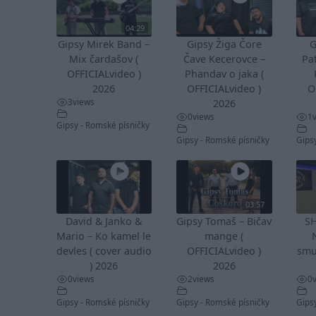
04:29
Gipsy Mirek Band –
Gipsy Žiga Čore
G
Mix čardašov (
Čave Kecerovce –
Pa
OFFICIALvideo )
Phandav o jaka (
2026
OFFICIALvideo )
O
3
views
2026
0
views
1
Gipsy - Romské písničky
Gipsy - Romské písničky
Gips
03:57
David & Janko &
Gipsy Tomaš – Bičav
S
Mario – Ko kamel le
mange (
devles ( cover audio
OFFICIALvideo )
smu
) 2026
2026
0
views
2
views
0
Gipsy - Romské písničky
Gipsy - Romské písničky
Gips