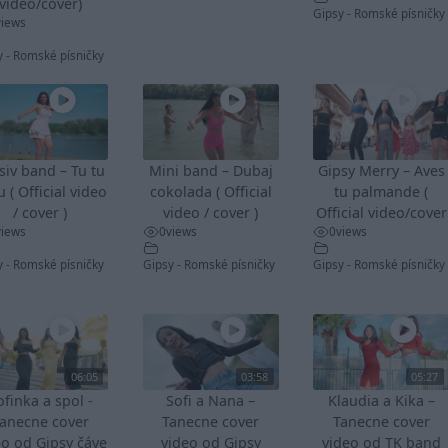
video/cover)
Gipsy - Romské písničky
views
y - Romské písničky
siv band – Tu tu
Mini band – Dubaj
Gipsy Merry – Aves
u ( Official video
cokolada ( Official
tu palmande (
/ cover )
video / cover )
Official video/cover
views
0
views
0
views
y - Romské písničky
Gipsy - Romské písničky
Gipsy - Romské písničky
06:05
03:58
05:27
ofinka a spol -
Sofi a Nana –
Klaudia a Kika –
anecne cover
Tanecne cover
Tanecne cover
eo od Gipsy čáve
video od Gipsy
video od TK band