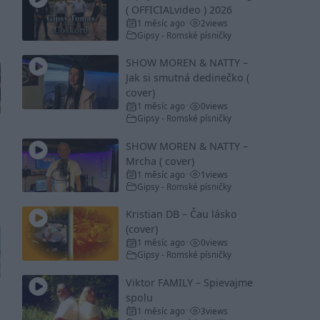
( OFFICIALvideo ) 2026
1 měsíc ago
2
views
•
Gipsy - Romské písničky
SHOW MOREN & NATTY –
Jak si smutná dedinečko (
cover)
1 měsíc ago
0
views
•
Gipsy - Romské písničky
SHOW MOREN & NATTY –
Mrcha ( cover)
1 měsíc ago
1
views
•
Gipsy - Romské písničky
Kristian DB – Čau lásko
(cover)
1 měsíc ago
0
views
•
Gipsy - Romské písničky
Viktor FAMILY – Spievajme
spolu
1 měsíc ago
3
views
•