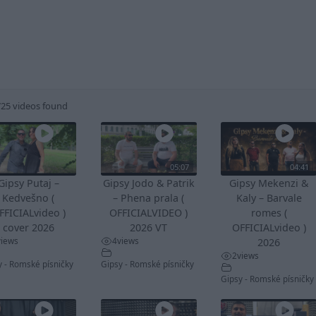
725 videos found
05:07
04:41
Gipsy Putaj –
Gipsy Jodo & Patrik
Gipsy Mekenzi &
Kedvešno (
– Phena prala (
Kaly – Barvale
FFICIALvideo )
OFFICIALVIDEO )
romes (
cover 2026
2026 VT
OFFICIALvideo )
views
4
views
2026
2
views
y - Romské písničky
Gipsy - Romské písničky
Gipsy - Romské písničky