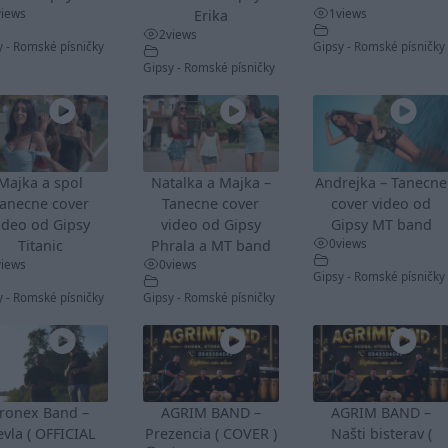
views
1
views
Erika
2
views
y - Romské písničky
Gipsy - Romské písničky
Gipsy - Romské písničky
Majka a spol
Natalka a Majka –
Andrejka – Tanecne
anecne cover
Tanecne cover
cover video od
ideo od Gipsy
video od Gipsy
Gipsy MT band
0
views
Titanic
Phrala a MT band
views
0
views
Gipsy - Romské písničky
y - Romské písničky
Gipsy - Romské písničky
ronex Band –
AGRIM BAND –
AGRIM BAND –
vla ( OFFICIAL
Prezencia ( COVER )
Našti bisterav (