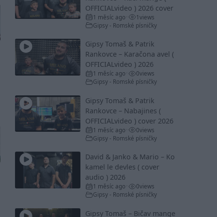
OFFICIALvideo ) 2026 cover
1 měsíc ago
1
views
•
Gipsy - Romské písničky
Gipsy Tomaš & Patrik
Rankovce – Karačona avel (
OFFICIALvideo ) 2026
1 měsíc ago
0
views
•
Gipsy - Romské písničky
Gipsy Tomaš & Patrik
Rankovce – Nabajines (
OFFICIALvideo ) cover 2026
1 měsíc ago
0
views
•
Gipsy - Romské písničky
David & Janko & Mario – Ko
kamel le devles ( cover
audio ) 2026
1 měsíc ago
0
views
•
Gipsy - Romské písničky
Gipsy Tomaš – Bičav mange