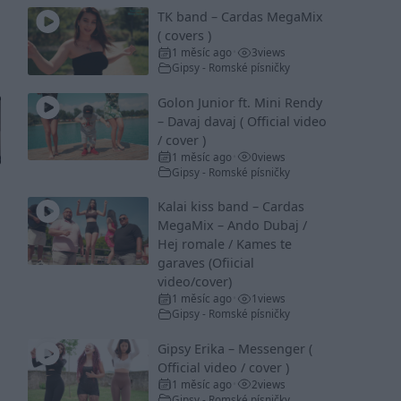
TK band – Cardas MegaMix
( covers )
1 měsíc ago
3
views
•
Gipsy - Romské písničky
Golon Junior ft. Mini Rendy
– Davaj davaj ( Official video
/ cover )
1 měsíc ago
0
views
•
Gipsy - Romské písničky
Kalai kiss band – Cardas
MegaMix – Ando Dubaj /
Hej romale / Kames te
garaves (Ofiicial
video/cover)
1 měsíc ago
1
views
•
Gipsy - Romské písničky
Gipsy Erika – Messenger (
Official video / cover )
1 měsíc ago
2
views
•
Gipsy - Romské písničky