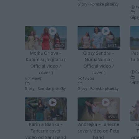
Gipsy - Romské písničky
1
Gips
03:40
04:17
Mojka Orlova –
Gipsy Sandra –
Pas
Kupim si ja gitaru (
NumaNuma (
tu t
Official video /
Official video /
0
cover )
cover )
1
views
1
views
Gips
Gipsy - Romské písničky
Gipsy - Romské písničky
05:40
Karin a Bianka –
Andrejka – Tanecne
S
Tanecne cover
cover video od Peto
T
video od Sani band
band
vid