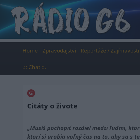
Skip
to
content
Home
Zpravodajství
Reportáže / Zajímavosti
.:: Chat ::.
Citáty o živote
„Musíš pochopiť rozdiel medzi ľuďmi, ktor
ktorí si urobia voľný čas na to, aby sa s 