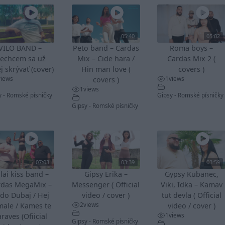
05:40
05:02
VILO BAND –
Peto band – Cardas
Roma boys –
echcem sa už
Mix – Cide hara /
Cardas Mix 2 (
j skrývať (cover)
Hin man love (
covers )
views
1
views
covers )
1
views
y - Romské písničky
Gipsy - Romské písničky
Gipsy - Romské písničky
07:03
03:39
03:59
lai kiss band –
Gipsy Erika –
Gypsy Kubanec,
rdas MegaMix –
Messenger ( Official
Viki, Idka – Kamav
do Dubaj / Hej
video / cover )
tut devla ( Official
2
views
male / Kames te
video / cover )
1
views
raves (Ofiicial
Gipsy - Romské písničky