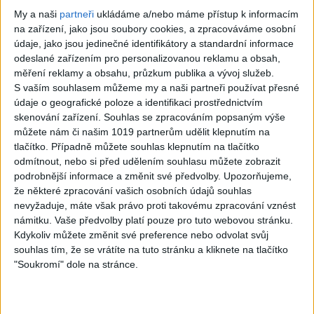
Rock
Annihilator Cover
My a naši
partneři
ukládáme a/nebo máme přístup k informacím
na zařízení, jako jsou soubory cookies, a zpracováváme osobní
0
views
údaje, jako jsou jedinečné identifikátory a standardní informace
Rock
odeslané zařízením pro personalizovanou reklamu a obsah,
měření reklamy a obsahu, průzkum publika a vývoj služeb.
S vaším souhlasem můžeme my a naši partneři používat přesné
údaje o geografické poloze a identifikaci prostřednictvím
skenování zařízení. Souhlas se zpracováním popsaným výše
03:29
můžete nám či našim 1019 partnerům udělit klepnutím na
tlačítko. Případně můžete souhlas klepnutím na tlačítko
YOUTH GONE
I WANT IT THAT
odmítnout, nebo si před udělením souhlasu můžete zobrazit
WILD (Skid Row
WAY (Backstreet
podrobnější informace a změnit své předvolby.
Upozorňujeme,
cover) – feat.
Boys) – Metal
že některé zpracování vašich osobních údajů souhlas
nevyžaduje, máte však právo proti takovému zpracování vznést
Viggo Vain
cover
námitku. Vaše předvolby platí pouze pro tuto webovou stránku.
1
views
0
views
Kdykoliv můžete změnit své preference nebo odvolat svůj
Rock
Rock
souhlas tím, že se vrátíte na tuto stránku a kliknete na tlačítko
"Soukromí" dole na stránce.