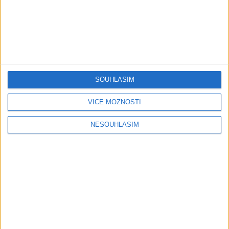
( Official video / cover )
Official video / cover )
1
views
0
views
Gipsy - Romské písničky
Gipsy - Romské písničky
SOUHLASÍM
Mini band – Dubaj
Gipsy Merry – Aves tu
VÍCE MOŽNOSTÍ
cokolada ( Official video /
palmande ( Official
cover )
video/cover
0
views
0
views
NESOUHLASÍM
Gipsy - Romské písničky
Gipsy - Romské písničky
05:40
Karin a Bianka – Tanecne
Andrejka – Tanecne cover
cover video od Sani band
video od Peto band
0
views
1
views