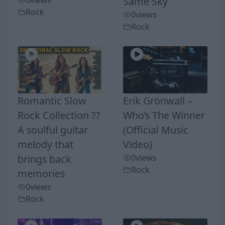
Same Sky
Rock
0
views
Rock
Romantic Slow
Erik Grönwall –
Rock Collection ??
Who’s The Winner
A soulful guitar
(Official Music
melody that
Video)
brings back
0
views
Rock
memories
0
views
Rock