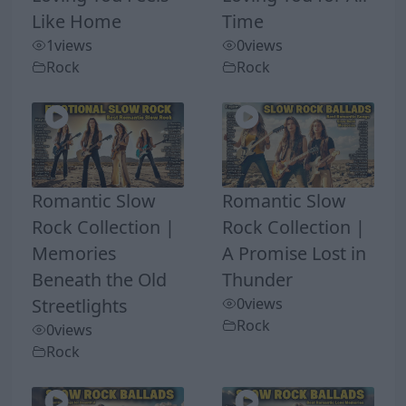
Like Home
Time
1
views
0
views
Rock
Rock
Romantic Slow
Romantic Slow
Rock Collection |
Rock Collection |
Memories
A Promise Lost in
Beneath the Old
Thunder
Streetlights
0
views
Rock
0
views
Rock