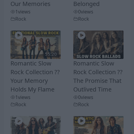
Our Memories
Belonged
1
views
0
views
Rock
Rock
55:20
Romantic Slow
Romantic Slow
Rock Collection ??
Rock Collection ??
Your Memory
The Promise That
Holds My Flame
Outlived Time
1
views
0
views
Rock
Rock