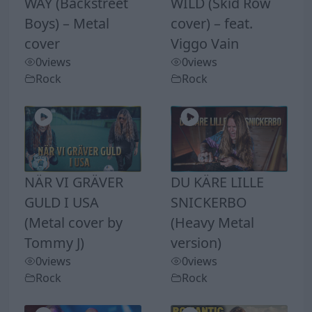
WAY (Backstreet
WILD (Skid Row
Boys) – Metal
cover) – feat.
cover
Viggo Vain
0
views
0
views
Rock
Rock
NÄR VI GRÄVER
DU KÄRE LILLE
GULD I USA
SNICKERBO
(Metal cover by
(Heavy Metal
Tommy J)
version)
0
views
0
views
Rock
Rock