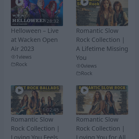
28:32
Helloween – Live
Romantic Slow
at Wacken Open
Rock Collection |
Air 2023
A Lifetime Missing
1
views
You
Rock
0
views
Rock
1:02:45
Romantic Slow
Romantic Slow
Rock Collection |
Rock Collection |
Loving You Feels
Loving You for All