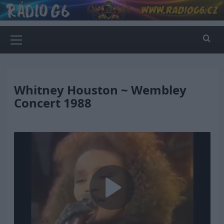
Skip
to
content
Primary
Menu
Whitney Houston ~ Wembley
Concert 1988
Play
Video