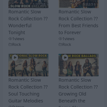
1:01:28
1:02:51
Romantic Slow
Romantic Slow
Rock Collection ??
Rock Collection ??
Wonderful
From Best Friends
Tonight
to Forever
1
views
1
views
Rock
Rock
Romantic Slow
Romantic Slow
Rock Collection ??
Rock Collection ??
Soul Touching
Growing Old
Guitar Melodies
Beneath the
0
views