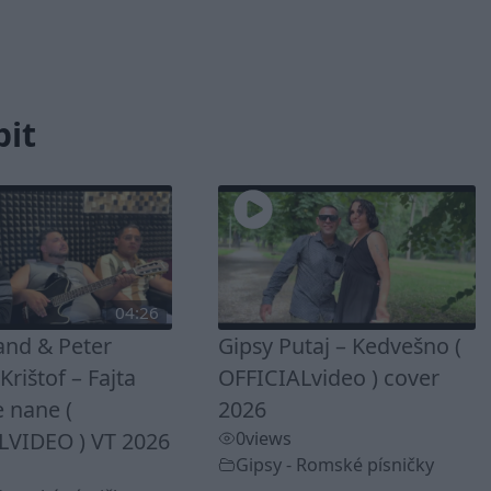
bit
04:26
and & Peter
Gipsy Putaj – Kedvešno (
rištof – Fajta
OFFICIALvideo ) cover
 nane (
2026
LVIDEO ) VT 2026
0
views
Gipsy - Romské písničky