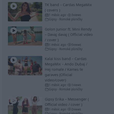
TK band – Cardas MegaMix
( covers )
1 měsíc ago
3
views
•
Gipsy - Romské písničky
Golon Junior ft. Mini Rendy
– Davaj davaj ( Official video
/ cover )
1 měsíc ago
0
views
•
Gipsy - Romské písničky
Kalai kiss band – Cardas
MegaMix – Ando Dubaj /
Hej romale / Kames te
garaves (Ofiicial
video/cover)
1 měsíc ago
1
views
•
Gipsy - Romské písničky
Gipsy Erika – Messenger (
Official video / cover )
1 měsíc ago
2
views
•
Gipsy - Romské písničky