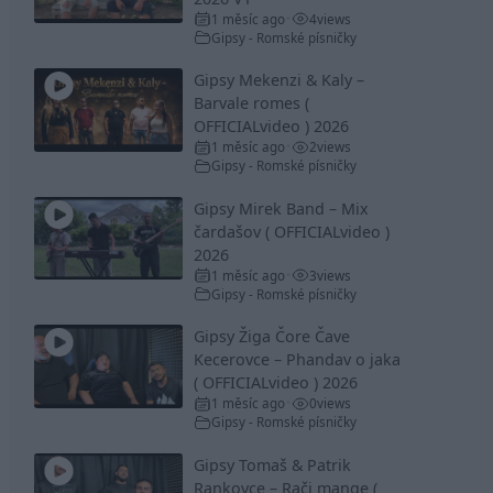
1 měsíc ago
4
views
•
Gipsy - Romské písničky
Gipsy Mekenzi & Kaly –
Barvale romes (
OFFICIALvideo ) 2026
1 měsíc ago
2
views
•
Gipsy - Romské písničky
Gipsy Mirek Band – Mix
čardašov ( OFFICIALvideo )
2026
1 měsíc ago
3
views
•
Gipsy - Romské písničky
Gipsy Žiga Čore Čave
Kecerovce – Phandav o jaka
( OFFICIALvideo ) 2026
1 měsíc ago
0
views
•
Gipsy - Romské písničky
Gipsy Tomaš & Patrik
Rankovce – Rači mange (