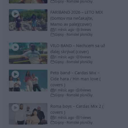
Gipsy - Romské písničky
FARIBAND 2026 – LETO MIX
(Domov ma nečakajte,
Mamo av pale)(cover)
1 měsíc ago
3
views
•
Gipsy - Romské písničky
VILO BAND – Nechcem sa už
ďalej skrývať (cover)
1 měsíc ago
0
views
•
Gipsy - Romské písničky
Peto band – Cardas Mix –
Cide hara / Hin man love (
covers )
1 měsíc ago
0
views
•
Gipsy - Romské písničky
Roma boys – Cardas Mix 2 (
covers )
1 měsíc ago
1
views
•
Gipsy - Romské písničky