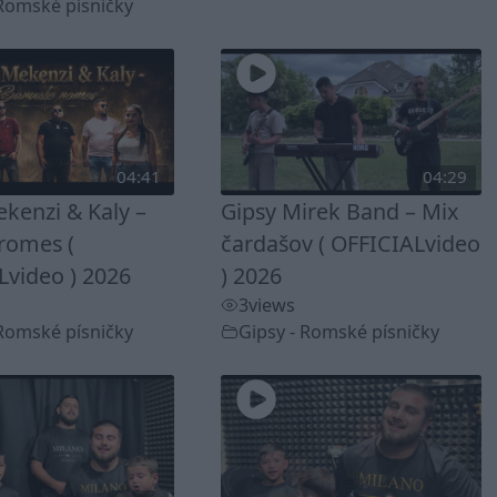
 Romské písničky
04:41
04:29
kenzi & Kaly –
Gipsy Mirek Band – Mix
romes (
čardašov ( OFFICIALvideo
Lvideo ) 2026
) 2026
3
views
 Romské písničky
Gipsy - Romské písničky