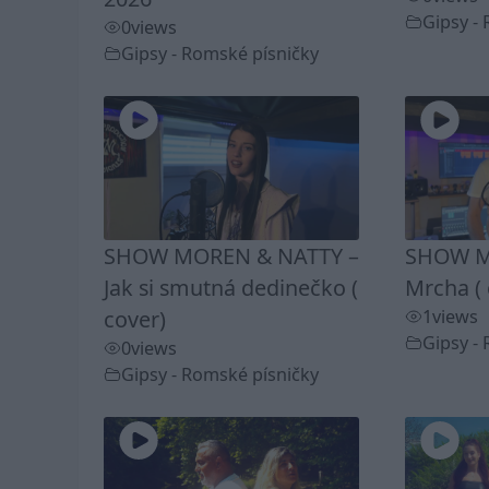
Gipsy -
0
views
Gipsy - Romské písničky
SHOW MOREN & NATTY –
SHOW M
Jak si smutná dedinečko (
Mrcha ( 
cover)
1
views
Gipsy -
0
views
Gipsy - Romské písničky