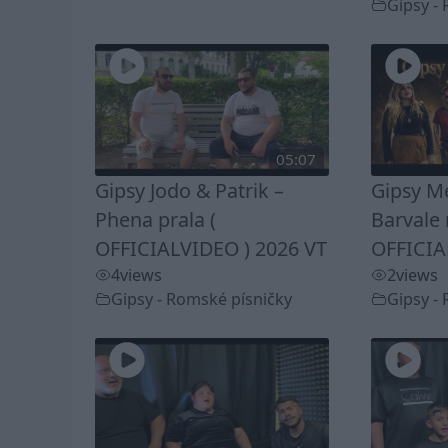
Gipsy -
05:07
Gipsy Jodo & Patrik –
Gipsy Me
Phena prala (
Barvale 
OFFICIALVIDEO ) 2026 VT
OFFICIA
4
views
2
views
Gipsy - Romské písničky
Gipsy -