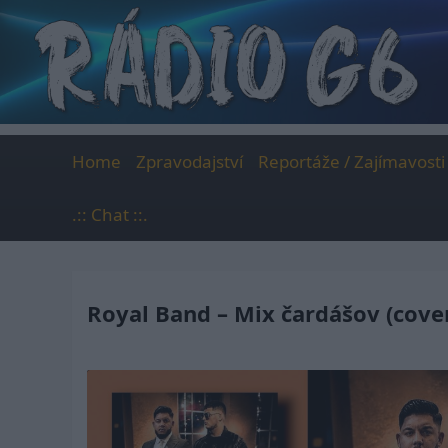
Skip
to
content
Home
Zpravodajství
Reportáže / Zajímavosti
.:: Chat ::.
Royal Band – Mix čardášov (cove