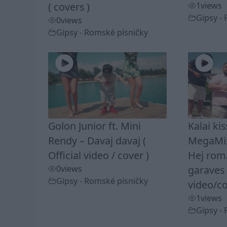
( covers )
1
views
Gipsy -
0
views
Gipsy - Romské písničky
Golon Junior ft. Mini
Kalai ki
Rendy – Davaj davaj (
MegaMix
Official video / cover )
Hej rom
0
views
garaves 
Gipsy - Romské písničky
video/co
1
views
Gipsy -