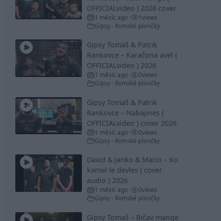
OFFICIALvideo ) 2026 cover
1 měsíc ago
1
views
•
Gipsy - Romské písničky
Gipsy Tomaš & Patrik
Rankovce – Karačona avel (
OFFICIALvideo ) 2026
1 měsíc ago
0
views
•
Gipsy - Romské písničky
Gipsy Tomaš & Patrik
Rankovce – Nabajines (
OFFICIALvideo ) cover 2026
1 měsíc ago
0
views
•
Gipsy - Romské písničky
David & Janko & Mario – Ko
kamel le devles ( cover
audio ) 2026
1 měsíc ago
0
views
•
Gipsy - Romské písničky
Gipsy Tomaš – Bičav mange