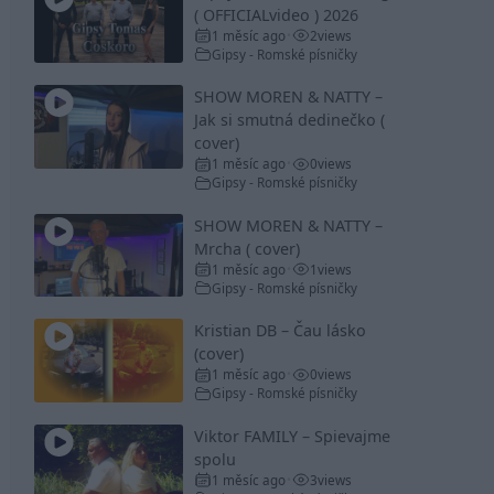
( OFFICIALvideo ) 2026
1 měsíc ago
2
views
•
Gipsy - Romské písničky
SHOW MOREN & NATTY –
Jak si smutná dedinečko (
cover)
1 měsíc ago
0
views
•
Gipsy - Romské písničky
SHOW MOREN & NATTY –
Mrcha ( cover)
1 měsíc ago
1
views
•
Gipsy - Romské písničky
Kristian DB – Čau lásko
(cover)
1 měsíc ago
0
views
•
Gipsy - Romské písničky
Viktor FAMILY – Spievajme
spolu
1 měsíc ago
3
views
•