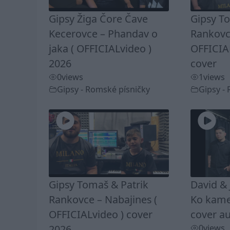
Gipsy Žiga Čore Čave
Gipsy T
Kecerovce – Phandav o
Rankovc
jaka ( OFFICIALvideo )
OFFICIA
2026
cover
0
views
1
views
Gipsy - Romské písničky
Gipsy -
Gipsy Tomaš & Patrik
David & 
Rankovce – Nabajines (
Ko kamel
OFFICIALvideo ) cover
cover au
2026
0
views