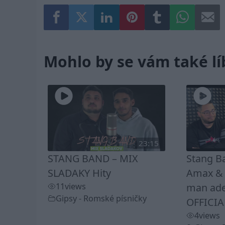
Mohlo by se vám také lí
23:15
STANG BAND – MIX
Stang B
SLADAKY Hity
Amax & K
11
views
man ade
Gipsy - Romské písničky
OFFICIA
4
views