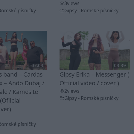
3
views
 Romské písničky
Gipsy - Romské písničky
07:03
03:39
ss band – Cardas
Gipsy Erika – Messenger (
 – Ando Dubaj /
Official video / cover )
ale / Kames te
2
views
Gipsy - Romské písničky
(Ofiicial
ver)
 Romské písničky