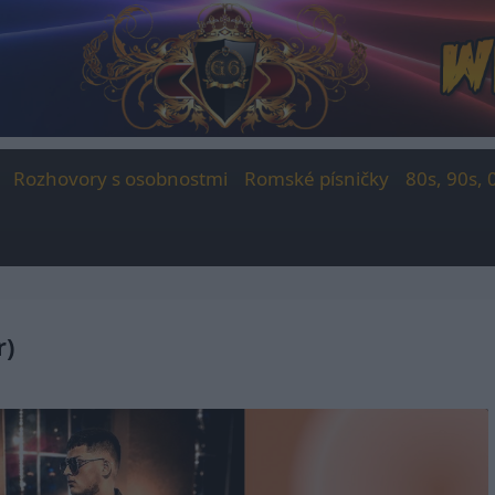
Rozhovory s osobnostmi
Romské písničky
80s, 90s, 
r)