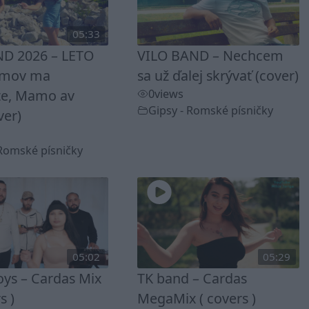
05:33
D 2026 – LETO
VILO BAND – Nechcem
omov ma
sa už ďalej skrývať (cover)
te, Mamo av
0
views
Gipsy - Romské písničky
ver)
 Romské písničky
05:02
05:29
ys – Cardas Mix
TK band – Cardas
s )
MegaMix ( covers )