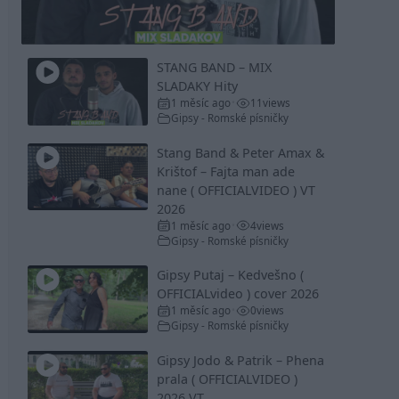
Video
STANG BAND – MIX
SLADAKY Hity
1 měsíc ago
11
views
•
Gipsy - Romské písničky
Stang Band & Peter Amax &
Krištof – Fajta man ade
nane ( OFFICIALVIDEO ) VT
2026
1 měsíc ago
4
views
•
Gipsy - Romské písničky
Gipsy Putaj – Kedvešno (
OFFICIALvideo ) cover 2026
1 měsíc ago
0
views
•
Gipsy - Romské písničky
Gipsy Jodo & Patrik – Phena
prala ( OFFICIALVIDEO )
2026 VT