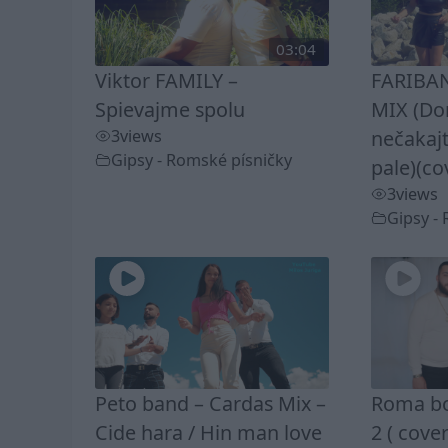
03:04
Viktor FAMILY –
FARIBAN
Spievajme spolu
MIX (D
3
views
nečakaj
Gipsy - Romské písničky
pale)(co
3
views
Gipsy -
Peto band – Cardas Mix –
Roma bo
Cide hara / Hin man love
2 ( cover