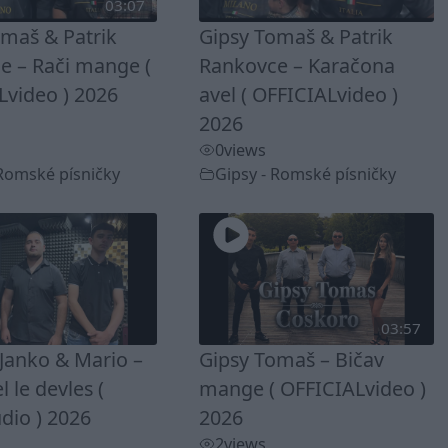
03:07
omaš & Patrik
Gipsy Tomaš & Patrik
e – Rači mange (
Rankovce – Karačona
Lvideo ) 2026
avel ( OFFICIALvideo )
2026
0
views
 Romské písničky
Gipsy - Romské písničky
03:57
Janko & Mario –
Gipsy Tomaš – Bičav
 le devles (
mange ( OFFICIALvideo )
dio ) 2026
2026
2
views