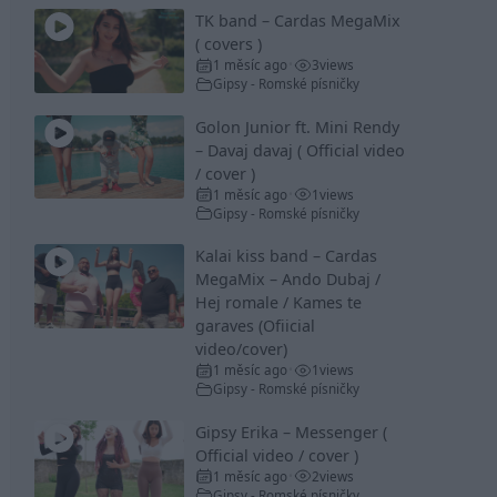
TK band – Cardas MegaMix
( covers )
1 měsíc ago
3
views
•
Gipsy - Romské písničky
Golon Junior ft. Mini Rendy
– Davaj davaj ( Official video
/ cover )
1 měsíc ago
1
views
•
Gipsy - Romské písničky
Kalai kiss band – Cardas
MegaMix – Ando Dubaj /
Hej romale / Kames te
garaves (Ofiicial
video/cover)
1 měsíc ago
1
views
•
Gipsy - Romské písničky
Gipsy Erika – Messenger (
Official video / cover )
1 měsíc ago
2
views
•
Gipsy - Romské písničky