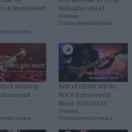
on & Stress Relief
Relaxation Vol.41
0
views
Instrumentální kytara
entální kytara
 Rock Relaxing
Best of HEAVY METAL
nstrumental
ROCK Instrumental
Music 2026 Vol.13
0
views
entální kytara
Instrumentální kytara