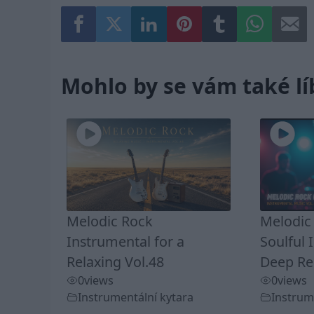
Mohlo by se vám také lí
Melodic Rock
Melodic 
Instrumental for a
Soulful 
Relaxing Vol.48
Deep Rel
0
views
0
views
Instrumentální kytara
Instrum