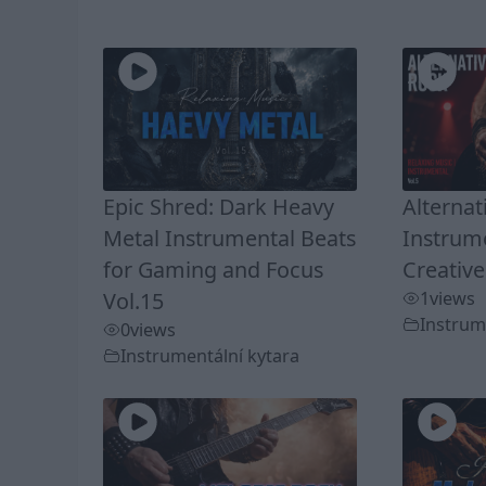
Epic Shred: Dark Heavy
Alternat
Metal Instrumental Beats
Instrume
for Gaming and Focus
Creative
Vol.15
1
views
Instrum
0
views
Instrumentální kytara