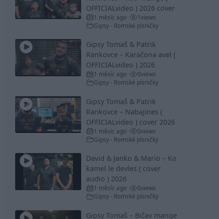
OFFICIALvideo ) 2026 cover
1 měsíc ago
1
views
•
Gipsy - Romské písničky
Gipsy Tomaš & Patrik
Rankovce – Karačona avel (
OFFICIALvideo ) 2026
1 měsíc ago
0
views
•
Gipsy - Romské písničky
Gipsy Tomaš & Patrik
Rankovce – Nabajines (
OFFICIALvideo ) cover 2026
1 měsíc ago
0
views
•
Gipsy - Romské písničky
David & Janko & Mario – Ko
kamel le devles ( cover
audio ) 2026
1 měsíc ago
0
views
•
Gipsy - Romské písničky
Gipsy Tomaš – Bičav mange