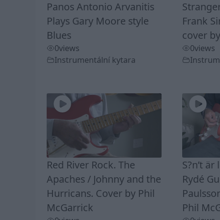
Panos Antonio Arvanitis
Stranger
Plays Gary Moore style
Frank Si
Blues
cover by
0
views
0
views
Instrumentální kytara
Instrum
Red River Rock. The
S?n’t är 
Apaches / Johnny and the
Rydé Gui
Hurricans. Cover by Phil
Paulsson
McGarrick
Phil McG