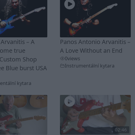
Arvanitis – A
Panos Antonio Arvanitis –
ome true
A Love Without an End
 Custom Shop
0
views
Instrumentální kytara
ee Blue burst USA
entální kytara
02:46