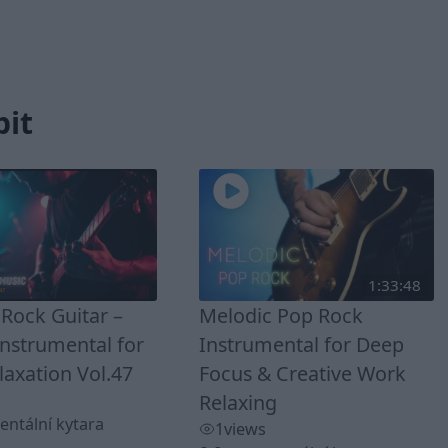
bit
1:33:48
Rock Guitar –
Melodic Pop Rock
Instrumental for
Instrumental for Deep
axation Vol.47
Focus & Creative Work
Relaxing
entální kytara
1
views