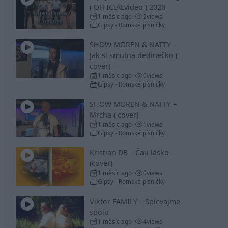
( OFFICIALvideo ) 2026
1 měsíc ago
2
views
•
Gipsy - Romské písničky
SHOW MOREN & NATTY –
Jak si smutná dedinečko (
cover)
1 měsíc ago
0
views
•
Gipsy - Romské písničky
SHOW MOREN & NATTY –
Mrcha ( cover)
1 měsíc ago
1
views
•
Gipsy - Romské písničky
Kristian DB – Čau lásko
(cover)
1 měsíc ago
0
views
•
Gipsy - Romské písničky
Viktor FAMILY – Spievajme
spolu
1 měsíc ago
4
views
•