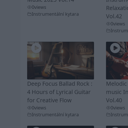
0
views
Relaxati
Instrumentální kytara
Vol.42
0
views
Instrum
Deep Focus Ballad Rock :
Melodic
4 Hours of Lyrical Guitar
music I
for Creative Flow
Vol.40
0
views
0
views
Instrumentální kytara
Instrum