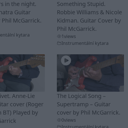
s in the night.
Something Stupid.
natra Guitar
Robbie Williams & Nicole
 Phil McGarrick.
Kidman. Guitar Cover by
Phil McGarrick.
entální kytara
1
views
Instrumentální kytara
livet. Anne-Lie
The Logical Song –
tar cover (Roger
Supertramp – Guitar
 BT) Played by
cover by Phil McGarrick.
arrick
0
views
Instrumentální kytara