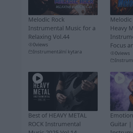
Melodic Rock
Melodic
Instrumental Music for a
Heavy M
Relaxing Vol.44
Instrume
0
views
Focus a
Instrumentální kytara
0
views
Instrum
Best of HEAVY METAL
Emotion
ROCK Instrumental
Guitar |
Music 2025 Vol.14
Instrume