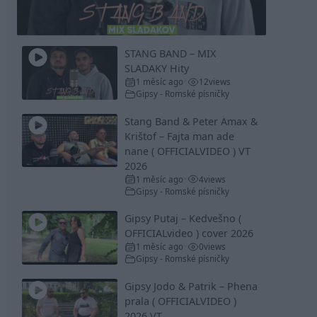
Video
STANG BAND – MIX
SLADAKY Hity
1 měsíc ago
12
views
•
Gipsy - Romské písničky
Stang Band & Peter Amax &
Krištof – Fajta man ade
nane ( OFFICIALVIDEO ) VT
2026
1 měsíc ago
4
views
•
Gipsy - Romské písničky
Gipsy Putaj – Kedvešno (
OFFICIALvideo ) cover 2026
1 měsíc ago
0
views
•
Gipsy - Romské písničky
Gipsy Jodo & Patrik – Phena
prala ( OFFICIALVIDEO )
2026 VT