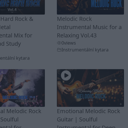
 Hard Rock &
Melodic Rock
etal
Instrumental Music for a
ntal Mix for
Relaxing Vol.43
nd Study
0
views
Instrumentální kytara
entální kytara
al Melodic Rock
Emotional Melodic Rock
 Soulful
Guitar | Soulful
ntal for
Instrumental for Deep