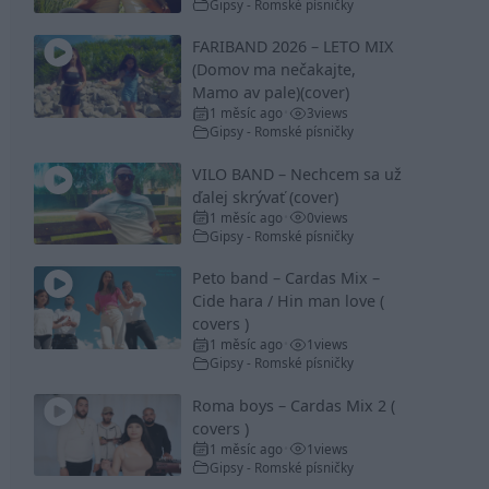
Gipsy - Romské písničky
FARIBAND 2026 – LETO MIX
(Domov ma nečakajte,
Mamo av pale)(cover)
1 měsíc ago
3
views
•
Gipsy - Romské písničky
VILO BAND – Nechcem sa už
ďalej skrývať (cover)
1 měsíc ago
0
views
•
Gipsy - Romské písničky
Peto band – Cardas Mix –
Cide hara / Hin man love (
covers )
1 měsíc ago
1
views
•
Gipsy - Romské písničky
Roma boys – Cardas Mix 2 (
covers )
1 měsíc ago
1
views
•
Gipsy - Romské písničky