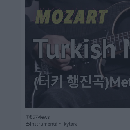
857
views
Instrumentální kytara