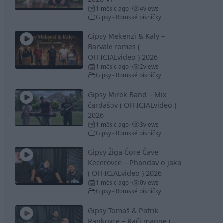
1 měsíc ago
4
views
•
Gipsy - Romské písničky
Gipsy Mekenzi & Kaly –
Barvale romes (
OFFICIALvideo ) 2026
1 měsíc ago
2
views
•
Gipsy - Romské písničky
Gipsy Mirek Band – Mix
čardašov ( OFFICIALvideo )
2026
1 měsíc ago
3
views
•
Gipsy - Romské písničky
Gipsy Žiga Čore Čave
Kecerovce – Phandav o jaka
( OFFICIALvideo ) 2026
1 měsíc ago
0
views
•
Gipsy - Romské písničky
Gipsy Tomaš & Patrik
Rankovce – Rači mange (