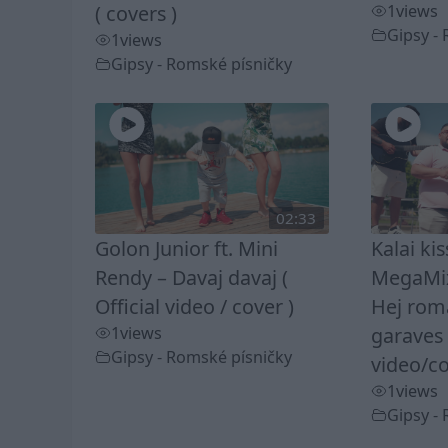
( covers )
1
views
Gipsy -
1
views
Gipsy - Romské písničky
02:33
Golon Junior ft. Mini
Kalai ki
Rendy – Davaj davaj (
MegaMix
Official video / cover )
Hej rom
1
views
garaves 
Gipsy - Romské písničky
video/co
1
views
Gipsy -