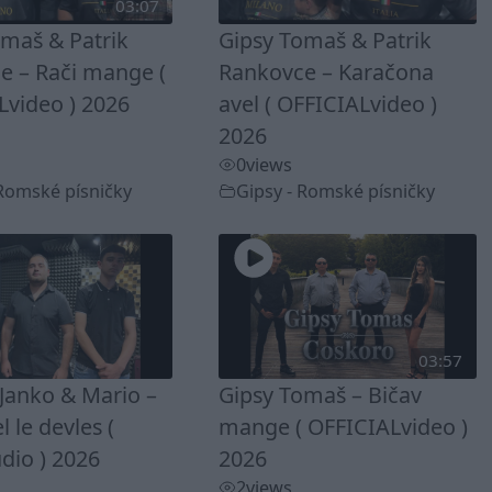
03:07
omaš & Patrik
Gipsy Tomaš & Patrik
e – Rači mange (
Rankovce – Karačona
Lvideo ) 2026
avel ( OFFICIALvideo )
2026
0
views
 Romské písničky
Gipsy - Romské písničky
03:57
Janko & Mario –
Gipsy Tomaš – Bičav
 le devles (
mange ( OFFICIALvideo )
dio ) 2026
2026
2
views