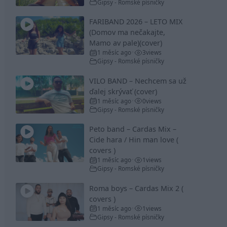
Gipsy - Romské písničky
FARIBAND 2026 – LETO MIX
(Domov ma nečakajte,
Mamo av pale)(cover)
1 měsíc ago
3
views
•
Gipsy - Romské písničky
VILO BAND – Nechcem sa už
ďalej skrývať (cover)
1 měsíc ago
0
views
•
Gipsy - Romské písničky
Peto band – Cardas Mix –
Cide hara / Hin man love (
covers )
1 měsíc ago
1
views
•
Gipsy - Romské písničky
Roma boys – Cardas Mix 2 (
covers )
1 měsíc ago
1
views
•
Gipsy - Romské písničky