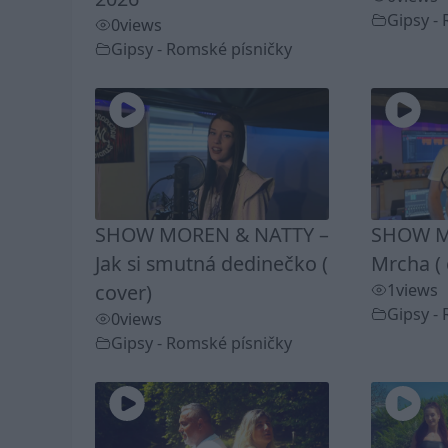
Gipsy -
0
views
Gipsy - Romské písničky
SHOW MOREN & NATTY –
SHOW M
Jak si smutná dedinečko (
Mrcha ( 
cover)
1
views
Gipsy -
0
views
Gipsy - Romské písničky