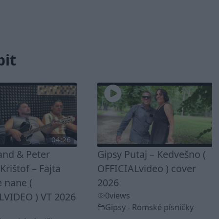
bit
04:26
and & Peter
Gipsy Putaj – Kedvešno (
rištof – Fajta
OFFICIALvideo ) cover
 nane (
2026
LVIDEO ) VT 2026
0
views
Gipsy - Romské písničky