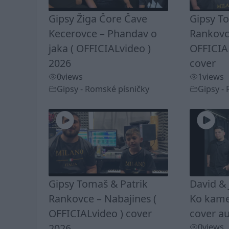
Gipsy Žiga Čore Čave
Gipsy T
Kecerovce – Phandav o
Rankovc
jaka ( OFFICIALvideo )
OFFICIA
2026
cover
0
views
1
views
Gipsy - Romské písničky
Gipsy -
Gipsy Tomaš & Patrik
David & 
Rankovce – Nabajines (
Ko kamel
OFFICIALvideo ) cover
cover au
2026
0
views