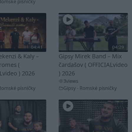
 Romské písničky
04:41
04:29
kenzi & Kaly –
Gipsy Mirek Band – Mix
romes (
čardašov ( OFFICIALvideo
Lvideo ) 2026
) 2026
3
views
 Romské písničky
Gipsy - Romské písničky