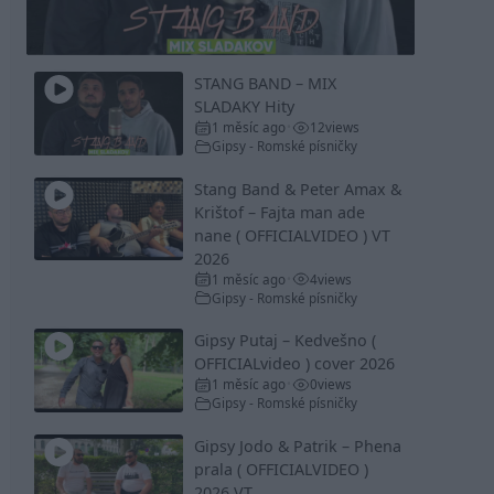
Video
STANG BAND – MIX
SLADAKY Hity
1 měsíc ago
12
views
•
Gipsy - Romské písničky
Stang Band & Peter Amax &
Krištof – Fajta man ade
nane ( OFFICIALVIDEO ) VT
2026
1 měsíc ago
4
views
•
Gipsy - Romské písničky
Gipsy Putaj – Kedvešno (
OFFICIALvideo ) cover 2026
1 měsíc ago
0
views
•
Gipsy - Romské písničky
Gipsy Jodo & Patrik – Phena
prala ( OFFICIALVIDEO )
2026 VT