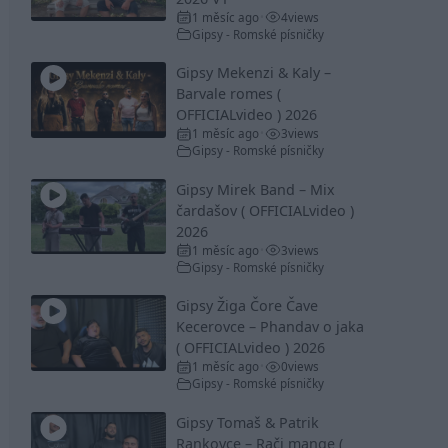
1 měsíc ago
4
views
•
Gipsy - Romské písničky
Gipsy Mekenzi & Kaly –
Barvale romes (
OFFICIALvideo ) 2026
1 měsíc ago
3
views
•
Gipsy - Romské písničky
Gipsy Mirek Band – Mix
čardašov ( OFFICIALvideo )
2026
1 měsíc ago
3
views
•
Gipsy - Romské písničky
Gipsy Žiga Čore Čave
Kecerovce – Phandav o jaka
( OFFICIALvideo ) 2026
1 měsíc ago
0
views
•
Gipsy - Romské písničky
Gipsy Tomaš & Patrik
Rankovce – Rači mange (