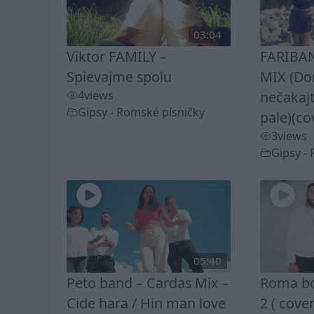
03:04
Viktor FAMILY –
FARIBAN
Spievajme spolu
MIX (D
4
views
nečakaj
Gipsy - Romské písničky
pale)(co
3
views
Gipsy -
05:40
Peto band – Cardas Mix –
Roma bo
Cide hara / Hin man love
2 ( cover