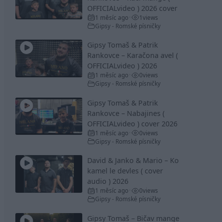
OFFICIALvideo ) 2026 cover
1 měsíc ago
1
views
•
Gipsy - Romské písničky
Gipsy Tomaš & Patrik
Rankovce – Karačona avel (
OFFICIALvideo ) 2026
1 měsíc ago
0
views
•
Gipsy - Romské písničky
Gipsy Tomaš & Patrik
Rankovce – Nabajines (
OFFICIALvideo ) cover 2026
1 měsíc ago
0
views
•
Gipsy - Romské písničky
David & Janko & Mario – Ko
kamel le devles ( cover
audio ) 2026
1 měsíc ago
0
views
•
Gipsy - Romské písničky
Gipsy Tomaš – Bičav mange