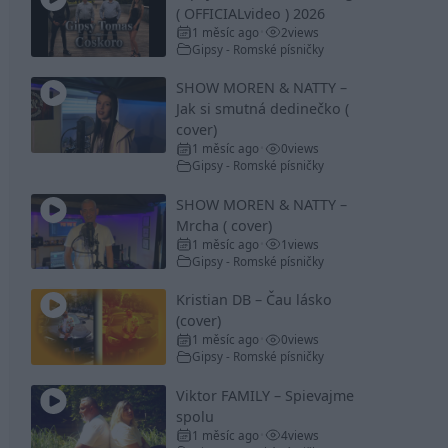
( OFFICIALvideo ) 2026
1 měsíc ago
2
views
•
Gipsy - Romské písničky
SHOW MOREN & NATTY –
Jak si smutná dedinečko (
cover)
1 měsíc ago
0
views
•
Gipsy - Romské písničky
SHOW MOREN & NATTY –
Mrcha ( cover)
1 měsíc ago
1
views
•
Gipsy - Romské písničky
Kristian DB – Čau lásko
(cover)
1 měsíc ago
0
views
•
Gipsy - Romské písničky
Viktor FAMILY – Spievajme
spolu
1 měsíc ago
4
views
•