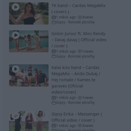
TK band – Cardas MegaMix
( covers )
1 měsíc ago
3
views
•
Gipsy - Romské písničky
Golon Junior ft. Mini Rendy
– Davaj davaj ( Official video
/ cover )
1 měsíc ago
1
views
•
Gipsy - Romské písničky
Kalai kiss band – Cardas
MegaMix – Ando Dubaj /
Hej romale / Kames te
garaves (Ofiicial
video/cover)
1 měsíc ago
1
views
•
Gipsy - Romské písničky
Gipsy Erika – Messenger (
Official video / cover )
1 měsíc ago
3
views
•
Gipsy - Romské písničky