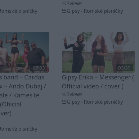
3
views
 Romské písničky
Gipsy - Romské písničky
07:03
03:39
ss band – Cardas
Gipsy Erika – Messenger (
 – Ando Dubaj /
Official video / cover )
ale / Kames te
3
views
Gipsy - Romské písničky
(Ofiicial
ver)
 Romské písničky