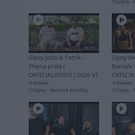
Gipsy -
05:07
Gipsy Jodo & Patrik –
Gipsy Me
Phena prala (
Barvale 
OFFICIALVIDEO ) 2026 VT
OFFICIA
4
views
3
views
Gipsy - Romské písničky
Gipsy -