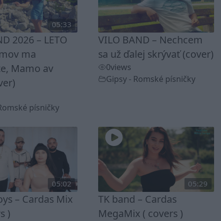
05:33
D 2026 – LETO
VILO BAND – Nechcem
omov ma
sa už ďalej skrývať (cover)
te, Mamo av
0
views
Gipsy - Romské písničky
ver)
 Romské písničky
05:02
05:29
ys – Cardas Mix
TK band – Cardas
s )
MegaMix ( covers )