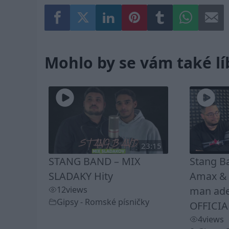
Mohlo by se vám také lí
23:15
STANG BAND – MIX
Stang B
SLADAKY Hity
Amax & K
12
views
man ade
Gipsy - Romské písničky
OFFICIA
4
views