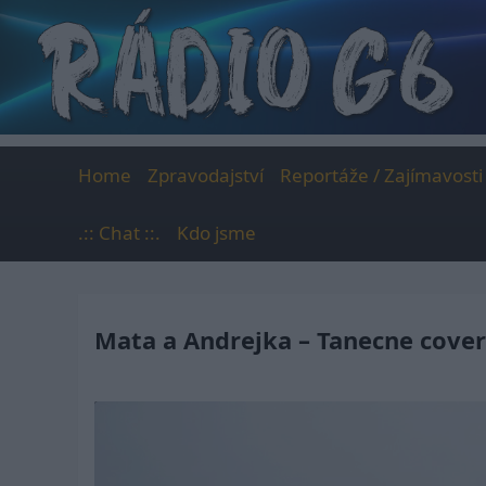
Skip
to
content
Home
Zpravodajství
Reportáže / Zajímavosti
.:: Chat ::.
Kdo jsme
Mata a Andrejka – Tanecne cover