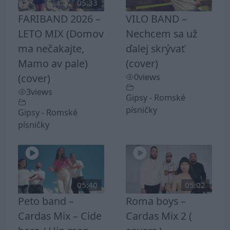
05:33
FARIBAND 2026 –
VILO BAND –
LETO MIX (Domov
Nechcem sa už
ma nečakajte,
ďalej skrývať
Mamo av pale)
(cover)
(cover)
0
views
3
views
Gipsy - Romské
písničky
Gipsy - Romské
písničky
05:40
05:02
Peto band –
Roma boys –
Cardas Mix – Cide
Cardas Mix 2 (