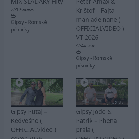
MIX SLADAKY Hity
Peter Amax &
12
views
Krištof – Fajta
man ade nane (
Gipsy - Romské
OFFICIALVIDEO )
písničky
VT 2026
4
views
Gipsy - Romské
písničky
05:07
Gipsy Putaj –
Gipsy Jodo &
Kedvešno (
Patrik – Phena
OFFICIALvideo )
prala (
cover 2026
OFFICIALVIDEO )