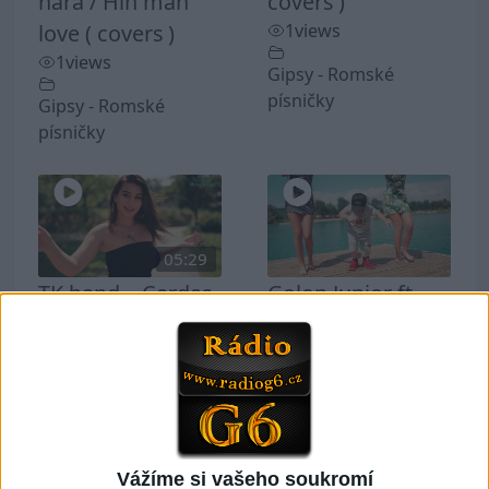
hara / Hin man
covers )
love ( covers )
1
views
1
views
Gipsy - Romské
písničky
Gipsy - Romské
písničky
05:29
TK band – Cardas
Golon Junior ft.
MegaMix ( covers
Mini Rendy –
)
Davaj davaj (
3
views
Official video /
cover )
Gipsy - Romské
0
views
písničky
Vážíme si vašeho soukromí