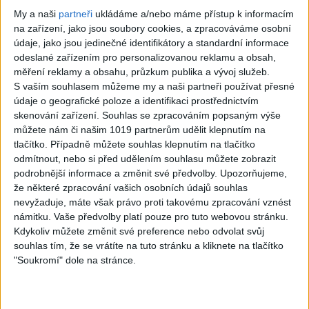
Gipsy - Romské
My a naši
partneři
ukládáme a/nebo máme přístup k informacím
písničky
na zařízení, jako jsou soubory cookies, a zpracováváme osobní
údaje, jako jsou jedinečné identifikátory a standardní informace
odeslané zařízením pro personalizovanou reklamu a obsah,
měření reklamy a obsahu, průzkum publika a vývoj služeb.
S vaším souhlasem můžeme my a naši partneři používat přesné
07:03
03:39
údaje o geografické poloze a identifikaci prostřednictvím
skenování zařízení. Souhlas se zpracováním popsaným výše
Kalai kiss band –
Gipsy Erika –
můžete nám či našim 1019 partnerům udělit klepnutím na
Cardas MegaMix
Messenger (
tlačítko. Případně můžete souhlas klepnutím na tlačítko
– Ando Dubaj /
Official video /
odmítnout, nebo si před udělením souhlasu můžete zobrazit
podrobnější informace a změnit své předvolby.
Upozorňujeme,
Hej romale /
cover )
že některé zpracování vašich osobních údajů souhlas
Kames te garaves
2
views
nevyžaduje, máte však právo proti takovému zpracování vznést
námitku. Vaše předvolby platí pouze pro tuto webovou stránku.
(Ofiicial
Gipsy - Romské
Kdykoliv můžete změnit své preference nebo odvolat svůj
video/cover)
písničky
souhlas tím, že se vrátíte na tuto stránku a kliknete na tlačítko
1
views
"Soukromí" dole na stránce.
Gipsy - Romské
písničky