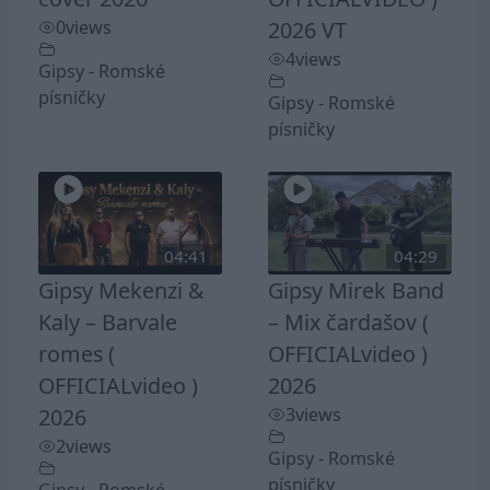
0
views
2026 VT
4
views
Gipsy - Romské
písničky
Gipsy - Romské
písničky
04:41
04:29
Gipsy Mekenzi &
Gipsy Mirek Band
Kaly – Barvale
– Mix čardašov (
romes (
OFFICIALvideo )
OFFICIALvideo )
2026
2026
3
views
2
views
Gipsy - Romské
písničky