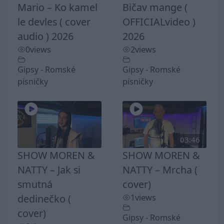
Mario – Ko kamel
Bičav mange (
le devles ( cover
OFFICIALvideo )
audio ) 2026
2026
0
views
2
views
Gipsy - Romské
Gipsy - Romské
písničky
písničky
03:46
SHOW MOREN &
SHOW MOREN &
NATTY – Jak si
NATTY – Mrcha (
smutná
cover)
dedinečko (
1
views
cover)
Gipsy - Romské