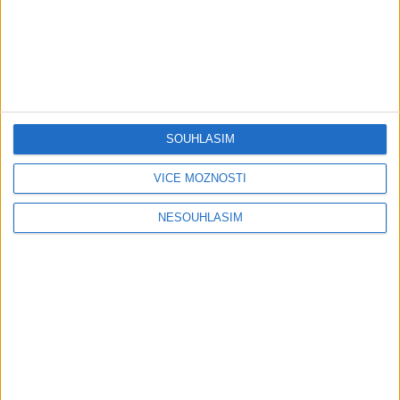
1
views
Gipsy - Romské písničky
05:29
SOUHLASÍM
TK band – Cardas MegaMix
Golon Junior ft. Mini Rendy
( covers )
– Davaj davaj ( Official
VÍCE MOŽNOSTÍ
3
views
video / cover )
Gipsy - Romské písničky
0
views
Gipsy - Romské písničky
NESOUHLASÍM
07:03
03:39
Kalai kiss band – Cardas
Gipsy Erika – Messenger (
MegaMix – Ando Dubaj /
Official video / cover )
2
views
Hej romale / Kames te
Gipsy - Romské písničky