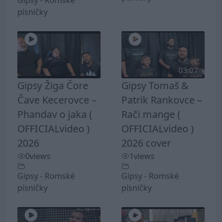
Gipsy - Romské
písničky
03:07
Gipsy Žiga Čore
Gipsy Tomaš &
Čave Kecerovce –
Patrik Rankovce –
Phandav o jaka (
Rači mange (
OFFICIALvideo )
OFFICIALvideo )
2026
2026 cover
0
views
1
views
Gipsy - Romské
Gipsy - Romské
písničky
písničky