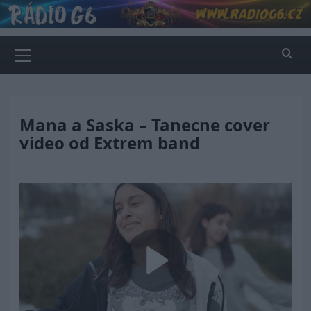
Skip
to
content
Primary
Menu
Mana a Saska – Tanecne cover
video od Extrem band
Play
Video