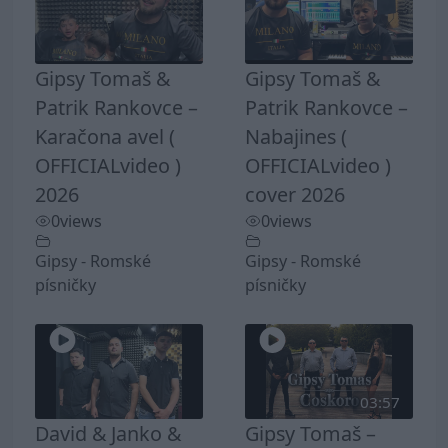
Gipsy Tomaš &
Gipsy Tomaš &
Patrik Rankovce –
Patrik Rankovce –
Karačona avel (
Nabajines (
OFFICIALvideo )
OFFICIALvideo )
2026
cover 2026
0
views
0
views
Gipsy - Romské
Gipsy - Romské
písničky
písničky
03:57
David & Janko &
Gipsy Tomaš –