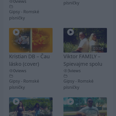
0
views
písničky
Gipsy - Romské
písničky
03:04
Kristian DB – Čau
Viktor FAMILY –
lásko (cover)
Spievajme spolu
0
views
3
views
Gipsy - Romské
Gipsy - Romské
písničky
písničky