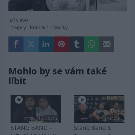
1
views
Gipsy - Romské písničky
Mohlo by se vám také
líbit
23:15
04:26
STANG BAND –
Stang Band &