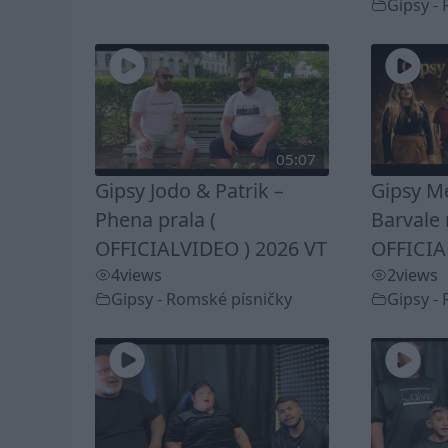
Gipsy -
05:07
Gipsy Jodo & Patrik –
Gipsy Me
Phena prala (
Barvale 
OFFICIALVIDEO ) 2026 VT
OFFICIA
4
views
2
views
Gipsy - Romské písničky
Gipsy -