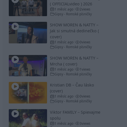
( OFFICIALvideo ) 2026
1 měsíc ago
2
views
•
Gipsy - Romské písničky
SHOW MOREN & NATTY –
Jak si smutná dedinečko (
cover)
1 měsíc ago
0
views
•
Gipsy - Romské písničky
SHOW MOREN & NATTY –
Mrcha ( cover)
1 měsíc ago
1
views
•
Gipsy - Romské písničky
Kristian DB – Čau lásko
(cover)
1 měsíc ago
0
views
•
Gipsy - Romské písničky
Viktor FAMILY – Spievajme
spolu
1 měsíc ago
3
views
•