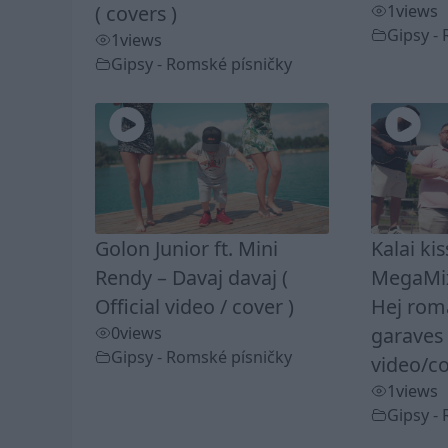
( covers )
1
views
Gipsy -
1
views
Gipsy - Romské písničky
Golon Junior ft. Mini
Kalai ki
Rendy – Davaj davaj (
MegaMix
Official video / cover )
Hej rom
0
views
garaves 
Gipsy - Romské písničky
video/co
1
views
Gipsy -