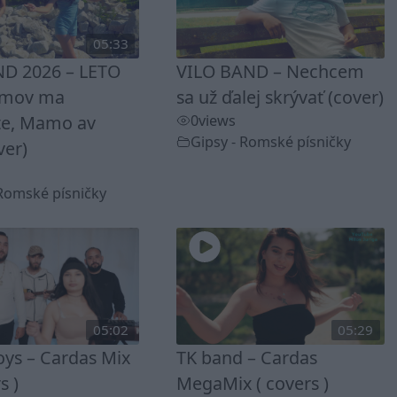
05:33
D 2026 – LETO
VILO BAND – Nechcem
omov ma
sa už ďalej skrývať (cover)
te, Mamo av
0
views
Gipsy - Romské písničky
ver)
 Romské písničky
05:02
05:29
ys – Cardas Mix
TK band – Cardas
s )
MegaMix ( covers )