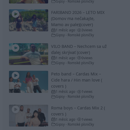
Gipsy - Romské písničky
FARIBAND 2026 – LETO MIX
(Domov ma nečakajte,
Mamo av pale)(cover)
1 měsíc ago
3
views
•
Gipsy - Romské písničky
VILO BAND – Nechcem sa už
ďalej skrývať (cover)
1 měsíc ago
0
views
•
Gipsy - Romské písničky
Peto band – Cardas Mix –
Cide hara / Hin man love (
covers )
1 měsíc ago
1
views
•
Gipsy - Romské písničky
Roma boys – Cardas Mix 2 (
covers )
1 měsíc ago
1
views
•
Gipsy - Romské písničky