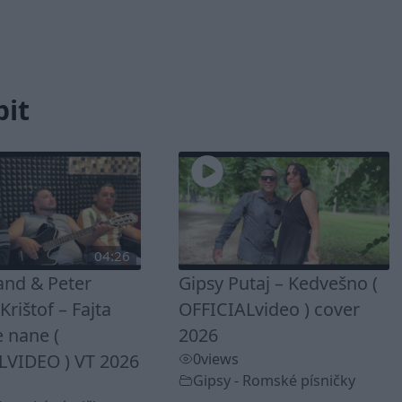
bit
04:26
and & Peter
Gipsy Putaj – Kedvešno (
rištof – Fajta
OFFICIALvideo ) cover
 nane (
2026
LVIDEO ) VT 2026
0
views
Gipsy - Romské písničky