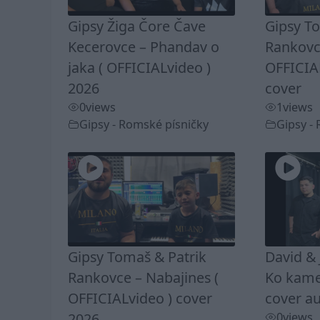
Gipsy Žiga Čore Čave
Gipsy T
Kecerovce – Phandav o
Rankovc
jaka ( OFFICIALvideo )
OFFICIA
2026
cover
0
views
1
views
Gipsy - Romské písničky
Gipsy -
Gipsy Tomaš & Patrik
David & 
Rankovce – Nabajines (
Ko kamel
OFFICIALvideo ) cover
cover au
2026
0
views