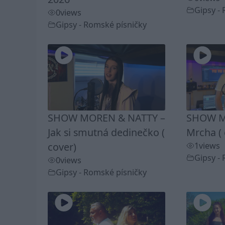
Gipsy -
0
views
Gipsy - Romské písničky
SHOW MOREN & NATTY –
SHOW M
Jak si smutná dedinečko (
Mrcha ( 
cover)
1
views
Gipsy -
0
views
Gipsy - Romské písničky