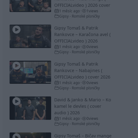
OFFICIALvideo ) 2026 cover
1 měsíc ago
1
views
•
Gipsy - Romské písničky
Gipsy Tomaš & Patrik
Rankovce – Karačona avel (
OFFICIALvideo ) 2026
1 měsíc ago
0
views
•
Gipsy - Romské písničky
Gipsy Tomaš & Patrik
Rankovce – Nabajines (
OFFICIALvideo ) cover 2026
1 měsíc ago
0
views
•
Gipsy - Romské písničky
David & Janko & Mario – Ko
kamel le devles ( cover
audio ) 2026
1 měsíc ago
0
views
•
Gipsy - Romské písničky
Gipsy Tomaš – Bičav mange