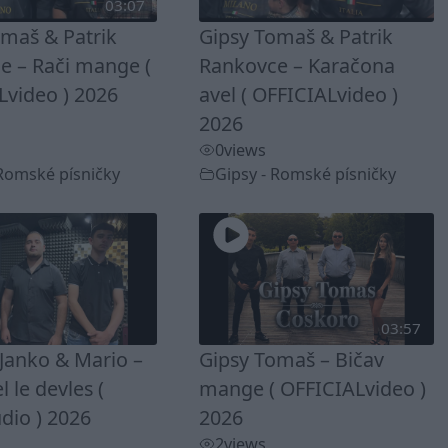
03:07
omaš & Patrik
Gipsy Tomaš & Patrik
e – Rači mange (
Rankovce – Karačona
Lvideo ) 2026
avel ( OFFICIALvideo )
2026
0
views
 Romské písničky
Gipsy - Romské písničky
03:57
Janko & Mario –
Gipsy Tomaš – Bičav
 le devles (
mange ( OFFICIALvideo )
dio ) 2026
2026
2
views