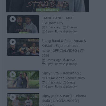
Video
STANG BAND – MIX
SLADAKY Hity
1 měsíc ago
11
views
•
Gipsy - Romské písničky
Stang Band & Peter Amax &
Krištof – Fajta man ade
nane ( OFFICIALVIDEO ) VT
2026
1 měsíc ago
4
views
•
Gipsy - Romské písničky
Gipsy Putaj – Kedvešno (
OFFICIALvideo ) cover 2026
1 měsíc ago
0
views
•
Gipsy - Romské písničky
Gipsy Jodo & Patrik – Phena
prala ( OFFICIALVIDEO )
2026 VT