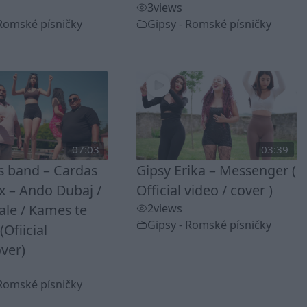
3
views
 Romské písničky
Gipsy - Romské písničky
07:03
03:39
ss band – Cardas
Gipsy Erika – Messenger (
 – Ando Dubaj /
Official video / cover )
ale / Kames te
2
views
Gipsy - Romské písničky
(Ofiicial
ver)
 Romské písničky