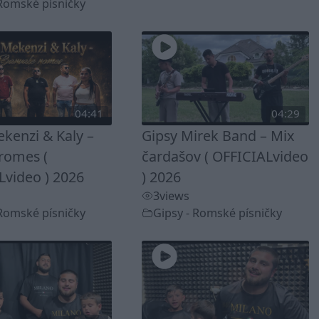
 Romské písničky
04:41
04:29
kenzi & Kaly –
Gipsy Mirek Band – Mix
romes (
čardašov ( OFFICIALvideo
Lvideo ) 2026
) 2026
3
views
 Romské písničky
Gipsy - Romské písničky