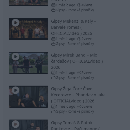
1 měsíc ago
4
views
•
Gipsy - Romské písničky
Gipsy Mekenzi & Kaly –
Barvale romes (
OFFICIALvideo ) 2026
1 měsíc ago
2
views
•
Gipsy - Romské písničky
Gipsy Mirek Band – Mix
čardašov ( OFFICIALvideo )
2026
1 měsíc ago
3
views
•
Gipsy - Romské písničky
Gipsy Žiga Čore Čave
Kecerovce – Phandav o jaka
( OFFICIALvideo ) 2026
1 měsíc ago
0
views
•
Gipsy - Romské písničky
Gipsy Tomaš & Patrik
Rankovce – Rači mange (