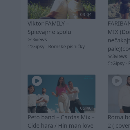
03:04
Viktor FAMILY –
FARIBAN
Spievajme spolu
MIX (D
3
views
nečakaj
Gipsy - Romské písničky
pale)(co
3
views
Gipsy -
05:40
Peto band – Cardas Mix –
Roma bo
Cide hara / Hin man love
2 ( cover