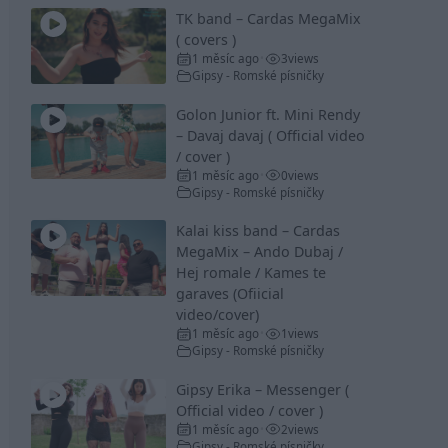
TK band – Cardas MegaMix
( covers )
1 měsíc ago
3
views
•
Gipsy - Romské písničky
Golon Junior ft. Mini Rendy
– Davaj davaj ( Official video
/ cover )
1 měsíc ago
0
views
•
Gipsy - Romské písničky
Kalai kiss band – Cardas
MegaMix – Ando Dubaj /
Hej romale / Kames te
garaves (Ofiicial
video/cover)
1 měsíc ago
1
views
•
Gipsy - Romské písničky
Gipsy Erika – Messenger (
Official video / cover )
1 měsíc ago
2
views
•
Gipsy - Romské písničky