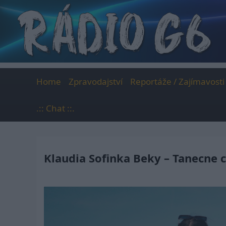
Skip
to
content
Home
Zpravodajství
Reportáže / Zajímavosti
.:: Chat ::.
Klaudia Sofinka Beky – Tanecne 