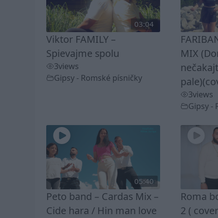
03:04
Viktor FAMILY –
FARIBAN
Spievajme spolu
MIX (D
3
views
nečakaj
Gipsy - Romské písničky
pale)(co
3
views
Gipsy -
05:40
Peto band – Cardas Mix –
Roma bo
Cide hara / Hin man love
2 ( cover