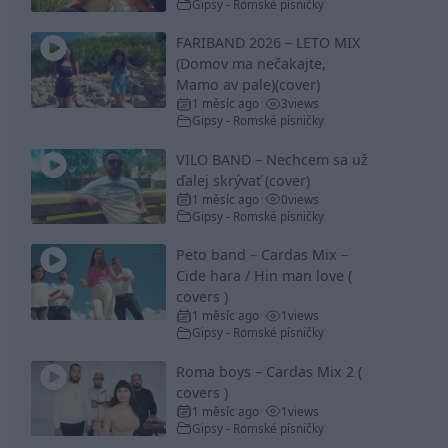
Gipsy - Romské písničky
FARIBAND 2026 – LETO MIX
(Domov ma nečakajte,
Mamo av pale)(cover)
1 měsíc ago
3
views
•
Gipsy - Romské písničky
VILO BAND – Nechcem sa už
ďalej skrývať (cover)
1 měsíc ago
0
views
•
Gipsy - Romské písničky
Peto band – Cardas Mix –
Cide hara / Hin man love (
covers )
1 měsíc ago
1
views
•
Gipsy - Romské písničky
Roma boys – Cardas Mix 2 (
covers )
1 měsíc ago
1
views
•
Gipsy - Romské písničky