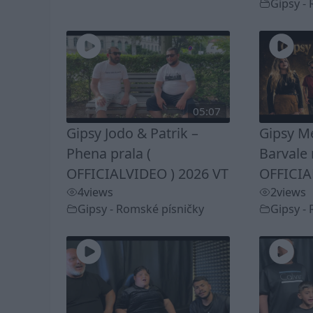
Gipsy -
05:07
Gipsy Jodo & Patrik –
Gipsy Me
Phena prala (
Barvale 
OFFICIALVIDEO ) 2026 VT
OFFICIA
4
views
2
views
Gipsy - Romské písničky
Gipsy -