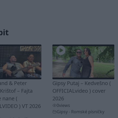
bit
04:26
and & Peter
Gipsy Putaj – Kedvešno (
rištof – Fajta
OFFICIALvideo ) cover
 nane (
2026
LVIDEO ) VT 2026
0
views
Gipsy - Romské písničky