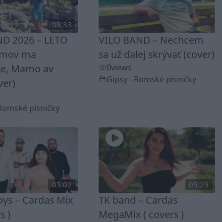
05:33
D 2026 – LETO
VILO BAND – Nechcem
omov ma
sa už ďalej skrývať (cover)
te, Mamo av
0
views
Gipsy - Romské písničky
ver)
 Romské písničky
05:02
05:29
ys – Cardas Mix
TK band – Cardas
s )
MegaMix ( covers )