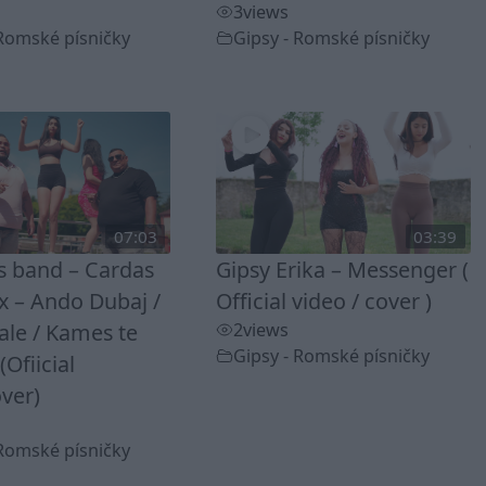
3
views
 Romské písničky
Gipsy - Romské písničky
07:03
03:39
ss band – Cardas
Gipsy Erika – Messenger (
 – Ando Dubaj /
Official video / cover )
ale / Kames te
2
views
Gipsy - Romské písničky
(Ofiicial
ver)
 Romské písničky