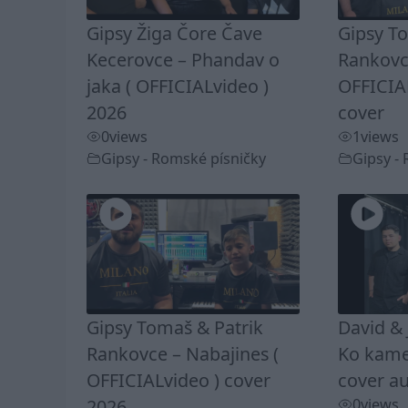
Gipsy Žiga Čore Čave
Gipsy T
Kecerovce – Phandav o
Rankovc
jaka ( OFFICIALvideo )
OFFICIA
2026
cover
0
views
1
views
Gipsy - Romské písničky
Gipsy -
Gipsy Tomaš & Patrik
David & 
Rankovce – Nabajines (
Ko kamel
OFFICIALvideo ) cover
cover au
2026
0
views