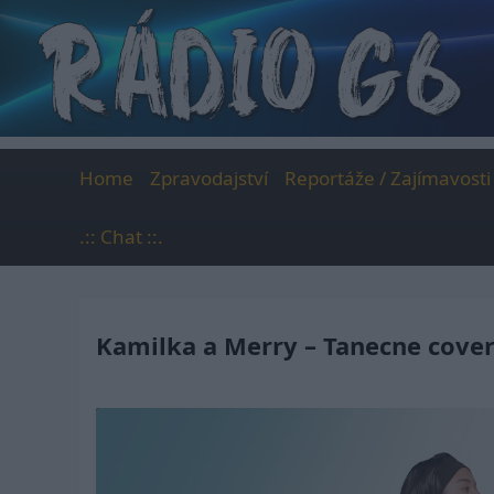
Skip
to
content
Home
Zpravodajství
Reportáže / Zajímavosti
.:: Chat ::.
Kamilka a Merry – Tanecne cover