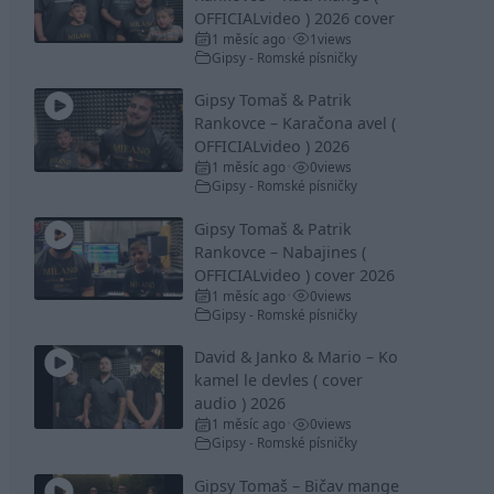
OFFICIALvideo ) 2026 cover
1 měsíc ago
1
views
•
Gipsy - Romské písničky
Gipsy Tomaš & Patrik
Rankovce – Karačona avel (
OFFICIALvideo ) 2026
1 měsíc ago
0
views
•
Gipsy - Romské písničky
Gipsy Tomaš & Patrik
Rankovce – Nabajines (
OFFICIALvideo ) cover 2026
1 měsíc ago
0
views
•
Gipsy - Romské písničky
David & Janko & Mario – Ko
kamel le devles ( cover
audio ) 2026
1 měsíc ago
0
views
•
Gipsy - Romské písničky
Gipsy Tomaš – Bičav mange