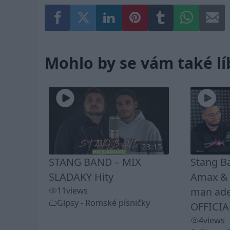
Mohlo by se vám také lí
23:15
STANG BAND – MIX
Stang B
SLADAKY Hity
Amax & K
11
views
man ade
Gipsy - Romské písničky
OFFICIA
4
views