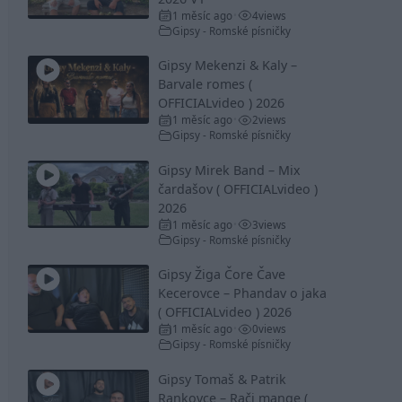
1 měsíc ago
4
views
•
Gipsy - Romské písničky
Gipsy Mekenzi & Kaly –
Barvale romes (
OFFICIALvideo ) 2026
1 měsíc ago
2
views
•
Gipsy - Romské písničky
Gipsy Mirek Band – Mix
čardašov ( OFFICIALvideo )
2026
1 měsíc ago
3
views
•
Gipsy - Romské písničky
Gipsy Žiga Čore Čave
Kecerovce – Phandav o jaka
( OFFICIALvideo ) 2026
1 měsíc ago
0
views
•
Gipsy - Romské písničky
Gipsy Tomaš & Patrik
Rankovce – Rači mange (