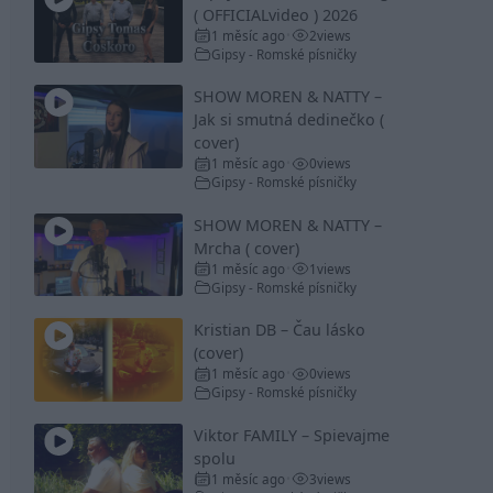
( OFFICIALvideo ) 2026
1 měsíc ago
2
views
•
Gipsy - Romské písničky
SHOW MOREN & NATTY –
Jak si smutná dedinečko (
cover)
1 měsíc ago
0
views
•
Gipsy - Romské písničky
SHOW MOREN & NATTY –
Mrcha ( cover)
1 měsíc ago
1
views
•
Gipsy - Romské písničky
Kristian DB – Čau lásko
(cover)
1 měsíc ago
0
views
•
Gipsy - Romské písničky
Viktor FAMILY – Spievajme
spolu
1 měsíc ago
3
views
•