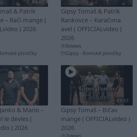
03:07
omaš & Patrik
Gipsy Tomaš & Patrik
e – Rači mange (
Rankovce – Karačona
Lvideo ) 2026
avel ( OFFICIALvideo )
2026
0
views
 Romské písničky
Gipsy - Romské písničky
03:57
Janko & Mario –
Gipsy Tomaš – Bičav
 le devles (
mange ( OFFICIALvideo )
dio ) 2026
2026
2
views