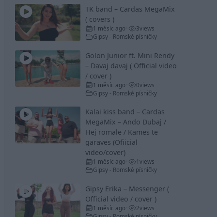
TK band – Cardas MegaMix
( covers )
1 měsíc ago
3
views
•
Gipsy - Romské písničky
Golon Junior ft. Mini Rendy
– Davaj davaj ( Official video
/ cover )
1 měsíc ago
0
views
•
Gipsy - Romské písničky
Kalai kiss band – Cardas
MegaMix – Ando Dubaj /
Hej romale / Kames te
garaves (Ofiicial
video/cover)
1 měsíc ago
1
views
•
Gipsy - Romské písničky
Gipsy Erika – Messenger (
Official video / cover )
1 měsíc ago
2
views
•
Gipsy - Romské písničky