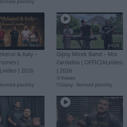
 Romské písničky
04:41
04:29
kenzi & Kaly –
Gipsy Mirek Band – Mix
romes (
čardašov ( OFFICIALvideo
Lvideo ) 2026
) 2026
3
views
 Romské písničky
Gipsy - Romské písničky