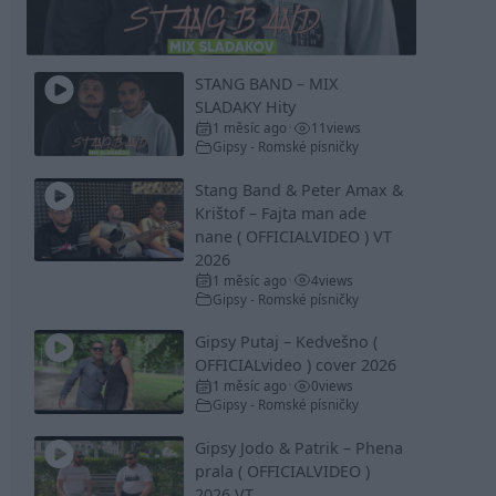
Video
STANG BAND – MIX
SLADAKY Hity
1 měsíc ago
11
views
•
Gipsy - Romské písničky
Stang Band & Peter Amax &
Krištof – Fajta man ade
nane ( OFFICIALVIDEO ) VT
2026
1 měsíc ago
4
views
•
Gipsy - Romské písničky
Gipsy Putaj – Kedvešno (
OFFICIALvideo ) cover 2026
1 měsíc ago
0
views
•
Gipsy - Romské písničky
Gipsy Jodo & Patrik – Phena
prala ( OFFICIALVIDEO )
2026 VT