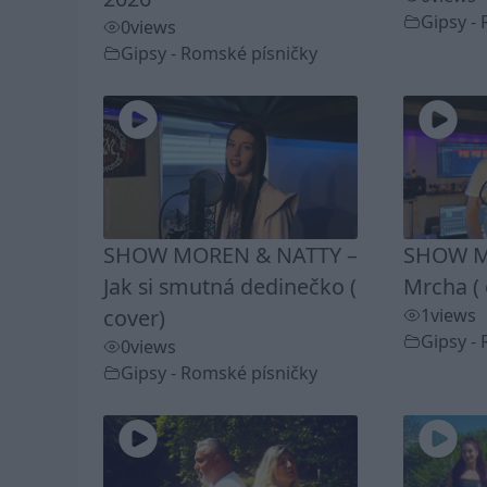
Gipsy -
0
views
Gipsy - Romské písničky
SHOW MOREN & NATTY –
SHOW M
Jak si smutná dedinečko (
Mrcha ( 
cover)
1
views
Gipsy -
0
views
Gipsy - Romské písničky