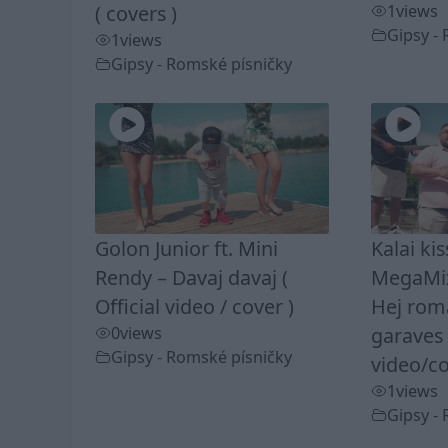
( covers )
1
views
Gipsy -
1
views
Gipsy - Romské písničky
Golon Junior ft. Mini
Kalai ki
Rendy – Davaj davaj (
MegaMix
Official video / cover )
Hej rom
0
views
garaves 
Gipsy - Romské písničky
video/co
1
views
Gipsy -