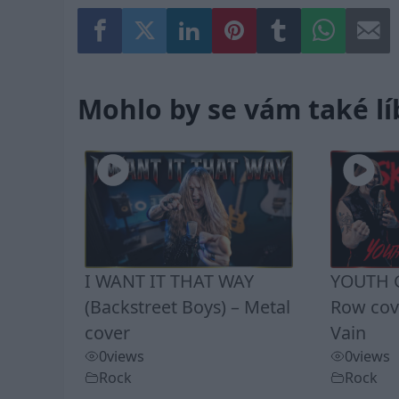
Mohlo by se vám také lí
I WANT IT THAT WAY
YOUTH G
(Backstreet Boys) – Metal
Row cove
cover
Vain
0
views
0
views
Rock
Rock