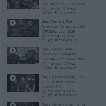
OFFICIALvideo ) 2026 cover
1 měsíc ago
1
views
•
Gipsy - Romské písničky
Gipsy Tomaš & Patrik
Rankovce – Karačona avel (
OFFICIALvideo ) 2026
1 měsíc ago
0
views
•
Gipsy - Romské písničky
Gipsy Tomaš & Patrik
Rankovce – Nabajines (
OFFICIALvideo ) cover 2026
1 měsíc ago
0
views
•
Gipsy - Romské písničky
David & Janko & Mario – Ko
kamel le devles ( cover
audio ) 2026
1 měsíc ago
0
views
•
Gipsy - Romské písničky
Gipsy Tomaš – Bičav mange