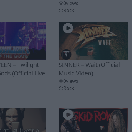
0
views
Rock
EN – Twilight
SINNER – Wait (Official
ods (Official Live
Music Video)
0
views
Rock