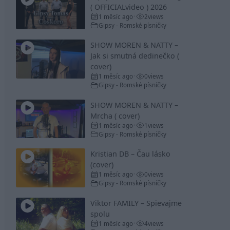
( OFFICIALvideo ) 2026
1 měsíc ago
2
views
•
Gipsy - Romské písničky
SHOW MOREN & NATTY –
Jak si smutná dedinečko (
cover)
1 měsíc ago
0
views
•
Gipsy - Romské písničky
SHOW MOREN & NATTY –
Mrcha ( cover)
1 měsíc ago
1
views
•
Gipsy - Romské písničky
Kristian DB – Čau lásko
(cover)
1 měsíc ago
0
views
•
Gipsy - Romské písničky
Viktor FAMILY – Spievajme
spolu
1 měsíc ago
4
views
•