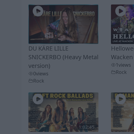
DU KÄRE LILLE
Hellowee
SNICKERBO (Heavy Metal
Wacken 
version)
1
views
Rock
0
views
Rock
1:02:45