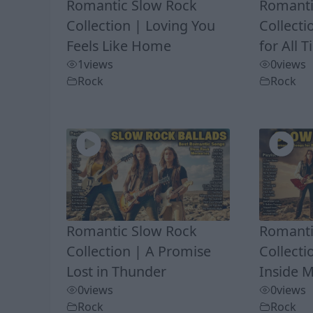
Romantic Slow Rock
Romanti
Collection | Loving You
Collecti
Feels Like Home
for All 
1
views
0
views
Rock
Rock
Romantic Slow Rock
Romanti
Collection | A Promise
Collect
Lost in Thunder
Inside 
0
views
0
views
Rock
Rock