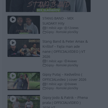
Video
STANG BAND – MIX
SLADAKY Hity
1 měsíc ago
12
views
•
Gipsy - Romské písničky
Stang Band & Peter Amax &
Krištof – Fajta man ade
nane ( OFFICIALVIDEO ) VT
2026
1 měsíc ago
4
views
•
Gipsy - Romské písničky
Gipsy Putaj – Kedvešno (
OFFICIALvideo ) cover 2026
1 měsíc ago
0
views
•
Gipsy - Romské písničky
Gipsy Jodo & Patrik – Phena
prala ( OFFICIALVIDEO )
2026 VT