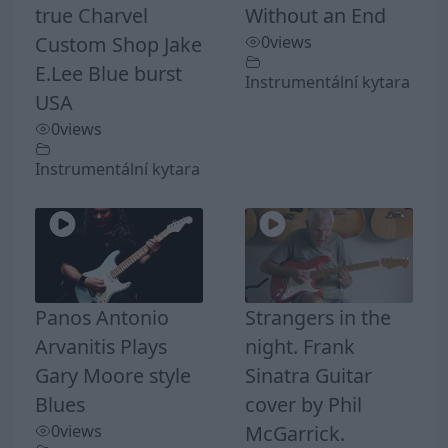
true Charvel
Without an End
Custom Shop Jake
0
views
E.Lee Blue burst
Instrumentální kytara
USA
0
views
Instrumentální kytara
Panos Antonio
Strangers in the
Arvanitis Plays
night. Frank
Gary Moore style
Sinatra Guitar
Blues
cover by Phil
0
views
McGarrick.