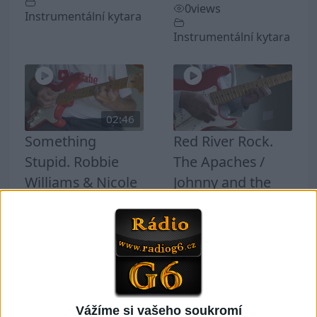
0
views
Instrumentální kytara
Instrumentální kytara
02:46
Something
Red River Rock.
Stupid. Robbie
The Apaches /
Williams & Nicole
Johnny and the
Kidman. Guitar
Hurricans. Cover
Cover by Phil
by Phil McGarrick
McGarrick.
0
views
1
views
Instrumentální kytara
Instrumentální kytara
Vážíme si vašeho soukromí