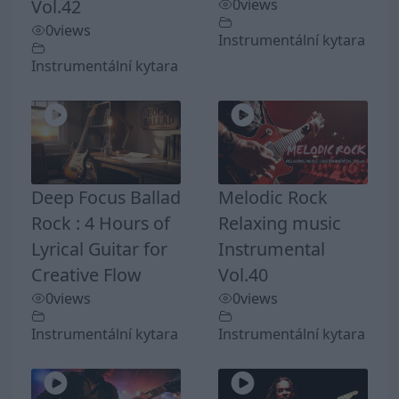
Vol.42
0
views
0
views
Instrumentální kytara
Instrumentální kytara
Deep Focus Ballad
Melodic Rock
Rock : 4 Hours of
Relaxing music
Lyrical Guitar for
Instrumental
Creative Flow
Vol.40
0
views
0
views
Instrumentální kytara
Instrumentální kytara