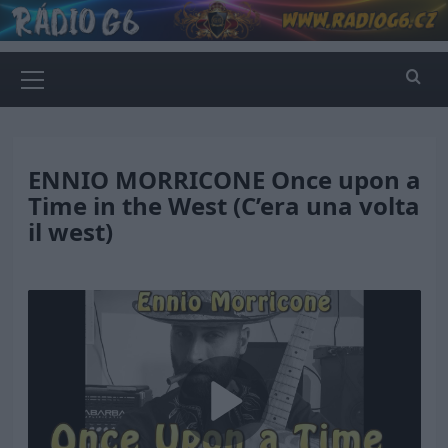
Skip
to
content
Primary
Menu
ENNIO MORRICONE Once upon a
Time in the West (C’era una volta
il west)
Play