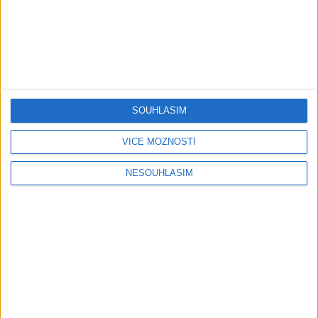
05:29
TK band – Cardas MegaMix
Golon Junior ft. Mini Rendy
( covers )
– Davaj davaj ( Official
3
views
video / cover )
Gipsy - Romské písničky
0
views
Gipsy - Romské písničky
SOUHLASÍM
VÍCE MOŽNOSTÍ
NESOUHLASÍM
07:03
03:39
Kalai kiss band – Cardas
Gipsy Erika – Messenger (
MegaMix – Ando Dubaj /
Official video / cover )
2
views
Hej romale / Kames te
Gipsy - Romské písničky
garaves (Ofiicial
video/cover)
1
views
Gipsy - Romské písničky