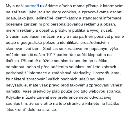
My a naši
partneři
ukládáme a/nebo máme přístup k informacím
na zařízení, jako jsou soubory cookies, a zpracováváme osobní
údaje, jako jsou jedinečné identifikátory a standardní informace
odeslané zařízením pro personalizovanou reklamu a obsah,
měření reklamy a obsahu, průzkum publika a vývoj služeb.
S?n’t är livet.
The Logical Song
S vaším souhlasem můžeme my a naši partneři používat přesné
Anne-Lie Rydé
– Supertramp –
údaje o geografické poloze a identifikaci prostřednictvím
Guitar cover
Guitar cover by
skenování zařízení. Souhlas se zpracováním popsaným výše
můžete nám či našim 1017 partnerům udělit klepnutím na
(Roger Paulsson
Phil McGarrick.
tlačítko. Případně můžete souhlas klepnutím na tlačítko
BT) Played by Phil
0
views
odmítnout, nebo si před udělením souhlasu můžete zobrazit
McGarrick
podrobnější informace a změnit své předvolby.
Upozorňujeme,
Instrumentální kytara
že některé zpracování vašich osobních údajů souhlas
0
views
nevyžaduje, máte však právo proti takovému zpracování vznést
námitku. Vaše předvolby platí pouze pro tuto webovou stránku.
Instrumentální kytara
Kdykoliv můžete změnit své preference nebo odvolat svůj
souhlas tím, že se vrátíte na tuto stránku a kliknete na tlačítko
"Soukromí" dole na stránce.