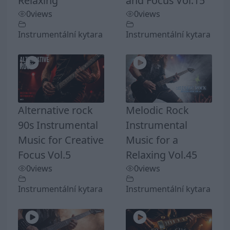
Relaxing
and Focus Vol.15
0
views
0
views
Instrumentální kytara
Instrumentální kytara
Alternative rock
Melodic Rock
90s Instrumental
Instrumental
Music for Creative
Music for a
Focus Vol.5
Relaxing Vol.45
0
views
0
views
Instrumentální kytara
Instrumentální kytara