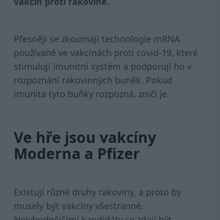
vakcín proti rakovině.
Přesněji se zkoumají technologie mRNA
používané ve vakcínách proti covid-19, které
stimulují imunitní systém a podporují ho v
rozpoznání rakovinných buněk. Pokud
imunita tyto buňky rozpozná, zničí je.
Ve hře jsou vakcíny
Moderna a Pfizer
Existují různé druhy rakoviny, a proto by
musely být vakcíny všestranné.
Nejvhodnějšími kandidáty se zdají být