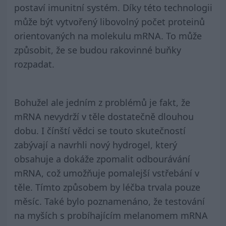
postaví imunitní systém. Díky této technologii
může být vytvořený libovolný počet proteinů
orientovaných na molekulu mRNA. To může
způsobit, že se budou rakovinné buňky
rozpadat.
Bohužel ale jedním z problémů je fakt, že
mRNA nevydrží v těle dostatečně dlouhou
dobu. I čínští vědci se touto skutečností
zabývají a navrhli nový hydrogel, který
obsahuje a dokáže zpomalit odbourávání
mRNA, což umožňuje pomalejší vstřebání v
těle. Tímto způsobem by léčba trvala pouze
měsíc. Také bylo poznamenáno, že testování
na myších s probíhajícím melanomem mRNA