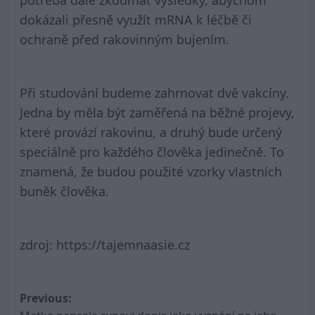
potřeba dále zkoumat výsledky, abychom
dokázali přesně využít mRNA k léčbě či
ochraně před rakovinným bujením.
Při studování budeme zahrnovat dvě vakcíny.
Jedna by měla být zaměřená na běžné projevy,
které provází rakovinu, a druhý bude určený
speciálně pro každého člověka jedinečně. To
znamená, že budou použité vzorky vlastních
buněk člověka.
zdroj: https://tajemnaasie.cz
Post
Previous: