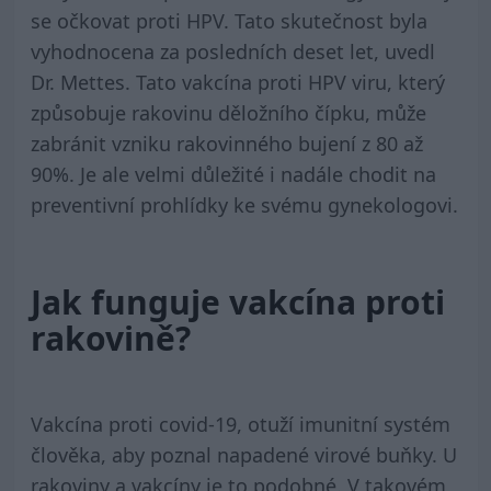
se očkovat proti HPV. Tato skutečnost byla
vyhodnocena za posledních deset let, uvedl
Dr. Mettes. Tato vakcína proti HPV viru, který
způsobuje rakovinu děložního čípku, může
zabránit vzniku rakovinného bujení z 80 až
90%. Je ale velmi důležité i nadále chodit na
preventivní prohlídky ke svému gynekologovi.
Jak funguje vakcína proti
rakovině?
Vakcína proti covid-19, otuží imunitní systém
člověka, aby poznal napadené virové buňky. U
rakoviny a vakcíny je to podobné. V takovém