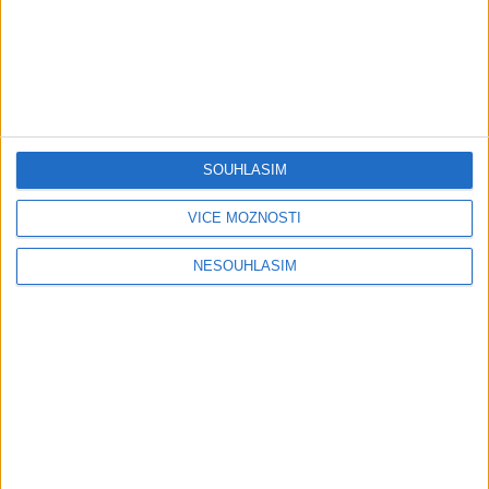
Gipsy - Romské písničky
Gipsy - Romské písničky
AGRIM BAND – Našti
AGRIM BAND – FOX – Jedna
SOUHLASÍM
bisterav ( COVER )
pravda je ( COVER )
0
views
0
views
VÍCE MOŽNOSTÍ
Gipsy - Romské písničky
Gipsy - Romské písničky
NESOUHLASÍM
Ferko Slovenská Ves ?
Seba Band – ANDO DUBAI (
Gipsy Culy – BMW (
OFFICIAL VIDEO ) COVER
0
views
OFFICIAL VIDEO ) COVER
Gipsy - Romské písničky
0
views
Gipsy - Romské písničky