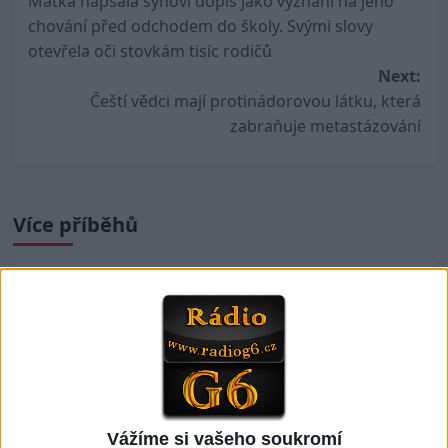
Matka napsala synovi dopis jako vyznání na jeho
navigation
chování před odchodem do školy. Svými slovy
otevřela oči stovkám tisíc rodičů
Next:
Čeští vědci mají protinádorovou látku, která
zabraňuje metastázování
Více příběhů
Vzácné amatérské filmy natočené civilisty a
německými vojáky během okupace Francie
S Babišem se prát nebudu, řekl Pavel. Zúčastní se
večeře lídrů NATO, na pozvání Turecka
Vážíme si vašeho soukromí