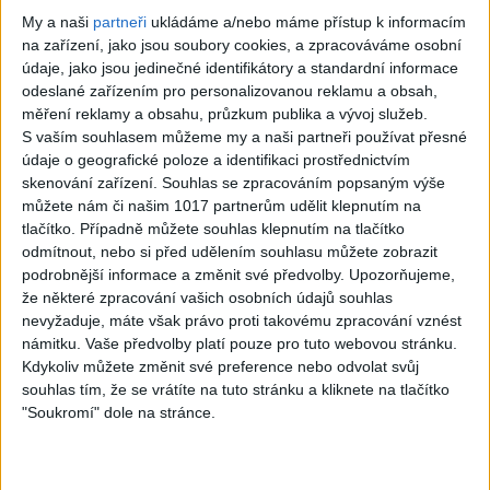
My a naši
partneři
ukládáme a/nebo máme přístup k informacím
Babiš před odletem do Ankary: S Trumpem to
na zařízení, jako jsou soubory cookies, a zpracováváme osobní
bude zážitek. Macinka poslal Pavlovi ironické
údaje, jako jsou jedinečné identifikátory a standardní informace
přání
odeslané zařízením pro personalizovanou reklamu a obsah,
měření reklamy a obsahu, průzkum publika a vývoj služeb.
1 725 videos found
S vaším souhlasem můžeme my a naši partneři používat přesné
údaje o geografické poloze a identifikaci prostřednictvím
skenování zařízení. Souhlas se zpracováním popsaným výše
můžete nám či našim 1017 partnerům udělit klepnutím na
tlačítko. Případně můžete souhlas klepnutím na tlačítko
odmítnout, nebo si před udělením souhlasu můžete zobrazit
23:15
04:26
podrobnější informace a změnit své předvolby.
Upozorňujeme,
STANG BAND – MIX
Stang Band & Peter Amax
že některé zpracování vašich osobních údajů souhlas
SLADAKY Hity
& Krištof – Fajta man ade
nevyžaduje, máte však právo proti takovému zpracování vznést
11
views
nane ( OFFICIALVIDEO ) VT
námitku. Vaše předvolby platí pouze pro tuto webovou stránku.
Gipsy - Romské písničky
2026
Kdykoliv můžete změnit své preference nebo odvolat svůj
4
views
souhlas tím, že se vrátíte na tuto stránku a kliknete na tlačítko
Gipsy - Romské písničky
"Soukromí" dole na stránce.