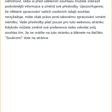
odmítnout, nebo si před udělením souhlasu můžete zobrazit
Cide hara / Hin man love (
covers )
podrobnější informace a změnit své předvolby.
Upozorňujeme,
1
views
covers )
že některé zpracování vašich osobních údajů souhlas
Gipsy - Romské písničky
1
views
nevyžaduje, máte však právo proti takovému zpracování vznést
Gipsy - Romské písničky
námitku. Vaše předvolby platí pouze pro tuto webovou stránku.
Kdykoliv můžete změnit své preference nebo odvolat svůj
souhlas tím, že se vrátíte na tuto stránku a kliknete na tlačítko
"Soukromí" dole na stránce.
05:29
TK band – Cardas MegaMix
Golon Junior ft. Mini Rendy
( covers )
– Davaj davaj ( Official
3
views
video / cover )
Gipsy - Romské písničky
0
views
Gipsy - Romské písničky
07:03
03:39
Kalai kiss band – Cardas
Gipsy Erika – Messenger (