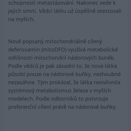
schopnosti metastázování. Nakonec vede k
jejich smrti. Vědci látku už úspěšně otestovali
na myších.
Nově popsaný mitochondriálně cílený
deferoxamin (mitoDFO) využívá metabolické
odlišnosti mitochondrií nádorových buněk.
Podle vědců je pak zásadní to, že nová látka
působí pouze na nádorové buňky, nezhoubné
nezasáhne. Tým prokázal, že látka neovlivnila
systémový metabolismus železa v myších
modelech. Podle odborníků to potvrzuje
preferenční cílení právě na nádorové buňky.