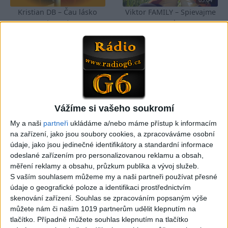
Kristian DB – Čau lásko
Viktor FAMILY – Spievajme
(cover)
spolu
0
views
3
views
Gipsy - Romské písničky
Gipsy - Romské písničky
05:33
Vážíme si vašeho soukromí
FARIBAND 2026 – LETO MIX
VILO BAND – Nechcem sa
My a naši
partneři
ukládáme a/nebo máme přístup k informacím
(Domov ma nečakajte,
už ďalej skrývať (cover)
na zařízení, jako jsou soubory cookies, a zpracováváme osobní
0
views
Mamo av pale)(cover)
Gipsy - Romské písničky
údaje, jako jsou jedinečné identifikátory a standardní informace
3
views
Gipsy - Romské písničky
odeslané zařízením pro personalizovanou reklamu a obsah,
měření reklamy a obsahu, průzkum publika a vývoj služeb.
S vaším souhlasem můžeme my a naši partneři používat přesné
údaje o geografické poloze a identifikaci prostřednictvím
skenování zařízení. Souhlas se zpracováním popsaným výše
můžete nám či našim 1019 partnerům udělit klepnutím na
05:40
05:02
tlačítko. Případně můžete souhlas klepnutím na tlačítko
Peto band – Cardas Mix –
Roma boys – Cardas Mix 2 (