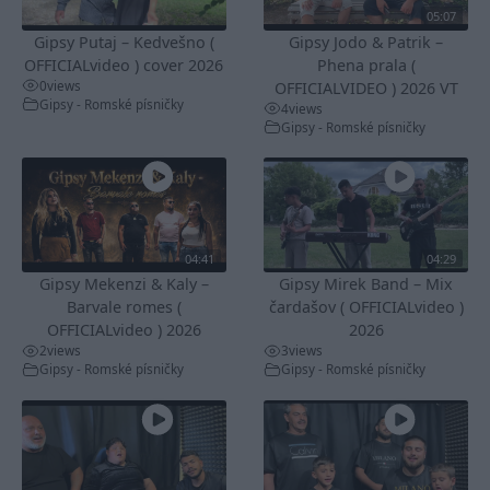
05:07
Gipsy Putaj – Kedvešno (
Gipsy Jodo & Patrik –
OFFICIALvideo ) cover 2026
Phena prala (
0
views
OFFICIALVIDEO ) 2026 VT
Gipsy - Romské písničky
4
views
Gipsy - Romské písničky
04:41
04:29
Gipsy Mekenzi & Kaly –
Gipsy Mirek Band – Mix
Barvale romes (
čardašov ( OFFICIALvideo )
OFFICIALvideo ) 2026
2026
2
views
3
views
Gipsy - Romské písničky
Gipsy - Romské písničky