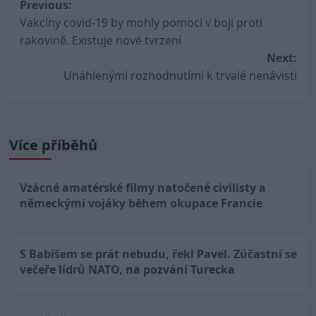
Post
Previous:
Vakcíny covid-19 by mohly pomoci v boji proti
navigation
rakovině. Existuje nové tvrzení
Next:
Unáhlenými rozhodnutími k trvalé nenávisti
Více příběhů
Vzácné amatérské filmy natočené civilisty a
německými vojáky během okupace Francie
S Babišem se prát nebudu, řekl Pavel. Zúčastní se
večeře lídrů NATO, na pozvání Turecka