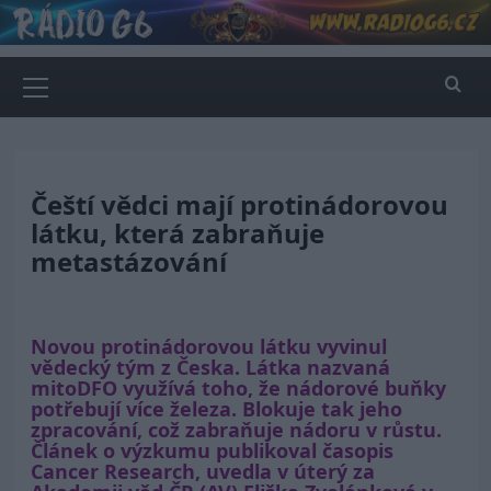
Skip
to
content
Primary
Menu
Čeští vědci mají protinádorovou
látku, která zabraňuje
metastázování
Novou protinádorovou látku vyvinul
vědecký tým z Česka. Látka nazvaná
mitoDFO využívá toho, že nádorové buňky
potřebují více železa. Blokuje tak jeho
zpracování, což zabraňuje nádoru v růstu.
Článek o výzkumu publikoval časopis
Cancer Research, uvedla v úterý za