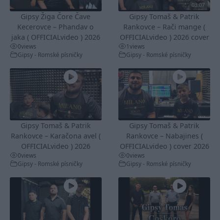
03:07
Gipsy Žiga Čore Čave
Gipsy Tomaš & Patrik
Kecerovce – Phandav o
Rankovce – Rači mange (
jaka ( OFFICIALvideo ) 2026
OFFICIALvideo ) 2026 cover
0
views
1
views
Gipsy - Romské písničky
Gipsy - Romské písničky
Gipsy Tomaš & Patrik
Gipsy Tomaš & Patrik
Rankovce – Karačona avel (
Rankovce – Nabajines (
OFFICIALvideo ) 2026
OFFICIALvideo ) cover 2026
0
views
0
views
Gipsy - Romské písničky
Gipsy - Romské písničky