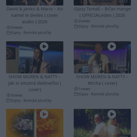
03:57
David & Janko & Mario – Ko
Gipsy Tomaš – Bičav mange
kamel le devles ( cover
( OFFICIALvideo ) 2026
2
views
audio ) 2026
Gipsy - Romské písničky
0
views
Gipsy - Romské písničky
03:46
SHOW MOREN & NATTY –
SHOW MOREN & NATTY –
Jak si smutná dedinečko (
Mrcha ( cover)
1
views
cover)
Gipsy - Romské písničky
0
views
Gipsy - Romské písničky
03:04