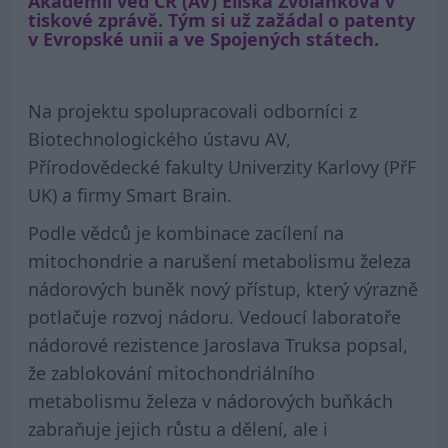
Akademii věd ČR (AV) Eliška Zvolánková v
tiskové zprávě. Tým si už zažádal o patenty
v Evropské unii a ve Spojených státech.
Na projektu spolupracovali odborníci z
Biotechnologického ústavu AV,
Přírodovědecké fakulty Univerzity Karlovy (PřF
UK) a firmy Smart Brain.
Podle vědců je kombinace zacílení na
mitochondrie a narušení metabolismu železa
nádorových buněk nový přístup, který výrazně
potlačuje rozvoj nádoru. Vedoucí laboratoře
nádorové rezistence Jaroslava Truksa popsal,
že zablokování mitochondriálního
metabolismu železa v nádorových buňkách
zabraňuje jejich růstu a dělení, ale i