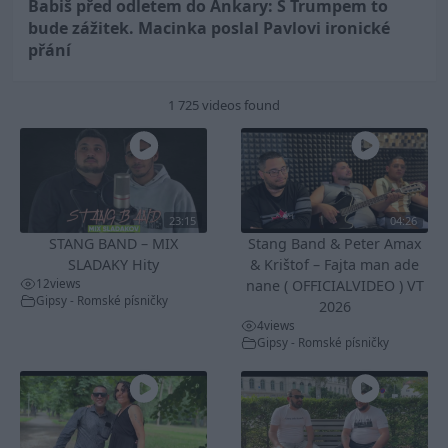
Babiš před odletem do Ankary: S Trumpem to
bude zážitek. Macinka poslal Pavlovi ironické
přání
1 725 videos found
23:15
04:26
STANG BAND – MIX
Stang Band & Peter Amax
SLADAKY Hity
& Krištof – Fajta man ade
12
views
nane ( OFFICIALVIDEO ) VT
Gipsy - Romské písničky
2026
4
views
Gipsy - Romské písničky