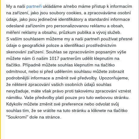
cover )
My a naši
partneři
ukládáme a/nebo máme přístup k informacím
Gipsy - Romské
0
views
na zařízení, jako jsou soubory cookies, a zpracováváme osobní
písničky
údaje, jako jsou jedinečné identifikátory a standardní informace
Gipsy - Romské
odeslané zařízením pro personalizovanou reklamu a obsah,
písničky
měření reklamy a obsahu, průzkum publika a vývoj služeb.
S vaším souhlasem můžeme my a naši partneři používat přesné
údaje o geografické poloze a identifikaci prostřednictvím
skenování zařízení. Souhlas se zpracováním popsaným výše
můžete nám či našim 1017 partnerům udělit klepnutím na
tlačítko. Případně můžete souhlas klepnutím na tlačítko
03:39
odmítnout, nebo si před udělením souhlasu můžete zobrazit
Kalai kiss band –
Gipsy Erika –
podrobnější informace a změnit své předvolby.
Upozorňujeme,
že některé zpracování vašich osobních údajů souhlas
Cardas MegaMix
Messenger (
nevyžaduje, máte však právo proti takovému zpracování vznést
– Ando Dubaj /
Official video /
námitku. Vaše předvolby platí pouze pro tuto webovou stránku.
Hej romale /
cover )
Kdykoliv můžete změnit své preference nebo odvolat svůj
souhlas tím, že se vrátíte na tuto stránku a kliknete na tlačítko
Kames te garaves
2
views
"Soukromí" dole na stránce.
(Ofiicial
Gipsy - Romské
video/cover)
písničky