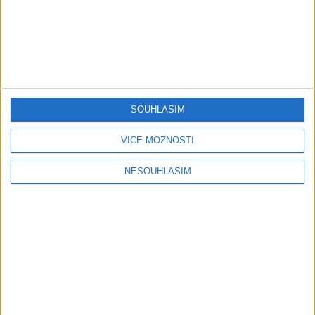
Cide hara / Hin man love (
covers )
1
views
covers )
Gipsy - Romské písničky
0
views
Gipsy - Romské písničky
SOUHLASÍM
05:29
VÍCE MOŽNOSTÍ
TK band – Cardas MegaMix
Golon Junior ft. Mini Rendy
( covers )
– Davaj davaj ( Official
NESOUHLASÍM
3
views
video / cover )
Gipsy - Romské písničky
0
views
Gipsy - Romské písničky
03:39
Kalai kiss band – Cardas
Gipsy Erika – Messenger (