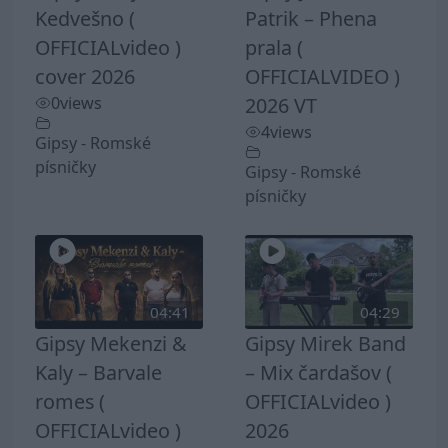
Kedvešno (
Patrik – Phena
OFFICIALvideo )
prala (
cover 2026
OFFICIALVIDEO )
0
views
2026 VT
4
views
Gipsy - Romské
písničky
Gipsy - Romské
písničky
04:41
04:29
Gipsy Mekenzi &
Gipsy Mirek Band
Kaly – Barvale
– Mix čardašov (
romes (
OFFICIALvideo )
OFFICIALvideo )
2026