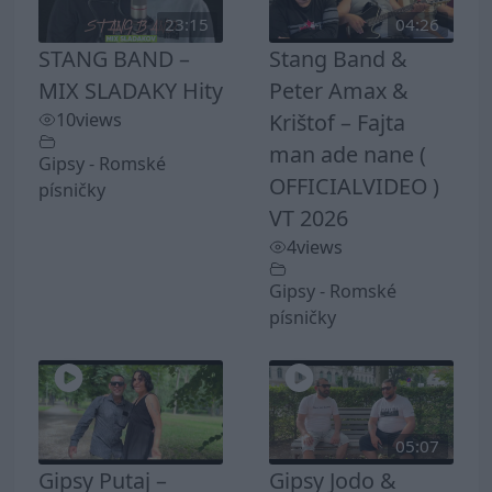
23:15
04:26
STANG BAND –
Stang Band &
MIX SLADAKY Hity
Peter Amax &
10
views
Krištof – Fajta
man ade nane (
Gipsy - Romské
OFFICIALVIDEO )
písničky
VT 2026
4
views
Gipsy - Romské
písničky
05:07
Gipsy Putaj –
Gipsy Jodo &