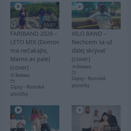
05:33
FARIBAND 2026 –
VILO BAND –
LETO MIX (Domov
Nechcem sa už
ma nečakajte,
ďalej skrývať
Mamo av pale)
(cover)
(cover)
0
views
3
views
Gipsy - Romské
písničky
Gipsy - Romské
písničky
05:02