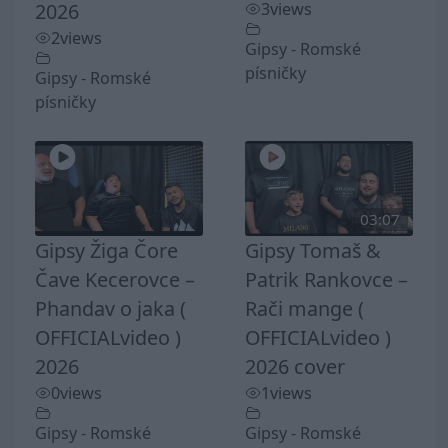
2026
3
views
2
views
Gipsy - Romské
písničky
Gipsy - Romské
písničky
03:07
Gipsy Žiga Čore
Gipsy Tomaš &
Čave Kecerovce –
Patrik Rankovce –
Phandav o jaka (
Rači mange (
OFFICIALvideo )
OFFICIALvideo )
2026
2026 cover
0
views
1
views
Gipsy - Romské
Gipsy - Romské