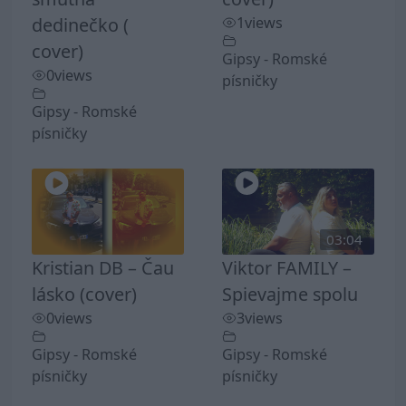
dedinečko (
1
views
cover)
Gipsy - Romské
0
views
písničky
Gipsy - Romské
písničky
03:04
Kristian DB – Čau
Viktor FAMILY –
lásko (cover)
Spievajme spolu
0
views
3
views
Gipsy - Romské
Gipsy - Romské
písničky
písničky