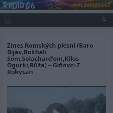
Skip
to
content
Primary
Menu
Zmes Romských piesni (Baro
Bijav,Bokhali
Som,Solachard’om,Kilos
Ogurki,Růža) – Giňovci Z
Rokycan