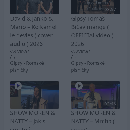
03:57
David & Janko &
Gipsy Tomaš –
Mario – Ko kamel
Bičav mange (
le devles ( cover
OFFICIALvideo )
audio ) 2026
2026
0
views
2
views
Gipsy - Romské
Gipsy - Romské
písničky
písničky
03:46
SHOW MOREN &
SHOW MOREN &
NATTY – Jak si
NATTY – Mrcha (
smutná
cover)