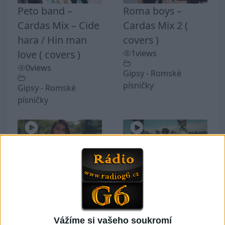
Peto band –
Roma boys –
Cardas Mix – Cide
Cardas Mix 2 (
hara / Hin man
covers )
love ( covers )
1
views
0
views
Gipsy - Romské
písničky
Gipsy - Romské
písničky
05:29
TK band – Cardas
Golon Junior ft.
MegaMix ( covers
Mini Rendy –
)
Davaj davaj (
3
views
Official video /
Vážíme si vašeho soukromí