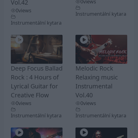
Vol.42
0
views
0
views
Instrumentální kytara
Instrumentální kytara
Deep Focus Ballad
Melodic Rock
Rock : 4 Hours of
Relaxing music
Lyrical Guitar for
Instrumental
Creative Flow
Vol.40
0
views
0
views
Instrumentální kytara
Instrumentální kytara