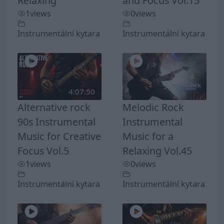
Relaxing
and Focus Vol.15
1
views
0
views
Instrumentální kytara
Instrumentální kytara
4:07:50
Alternative rock
Melodic Rock
90s Instrumental
Instrumental
Music for Creative
Music for a
Focus Vol.5
Relaxing Vol.45
1
views
0
views
Instrumentální kytara
Instrumentální kytara