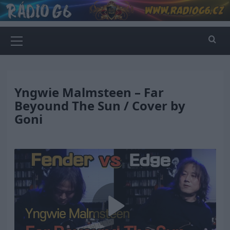
Skip
to
content
Primary
Menu
Yngwie Malmsteen – Far
Beyound The Sun / Cover by
Goni
Play