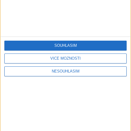
05:29
02:33
TK band – Cardas MegaMix
Golon Junior ft. Mini Rendy
( covers )
– Davaj davaj ( Official
3
views
video / cover )
Gipsy - Romské písničky
1
views
Gipsy - Romské písničky
SOUHLASÍM
VÍCE MOŽNOSTÍ
NESOUHLASÍM
07:03
03:39
Kalai kiss band – Cardas
Gipsy Erika – Messenger (
MegaMix – Ando Dubaj /
Official video / cover )
3
views
Hej romale / Kames te
Gipsy - Romské písničky
garaves (Ofiicial
video/cover)
1
views
Gipsy - Romské písničky