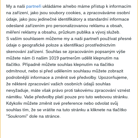
My a naši
partneři
ukládáme a/nebo máme přístup k informacím
na zařízení, jako jsou soubory cookies, a zpracováváme osobní
údaje, jako jsou jedinečné identifikátory a standardní informace
odeslané zařízením pro personalizovanou reklamu a obsah,
měření reklamy a obsahu, průzkum publika a vývoj služeb.
S?n’t är livet.
The Logical Song
S vaším souhlasem můžeme my a naši partneři používat přesné
Anne-Lie Rydé
– Supertramp –
údaje o geografické poloze a identifikaci prostřednictvím
Guitar cover
Guitar cover by
skenování zařízení. Souhlas se zpracováním popsaným výše
můžete nám či našim 1019 partnerům udělit klepnutím na
(Roger Paulsson
Phil McGarrick.
tlačítko. Případně můžete souhlas klepnutím na tlačítko
BT) Played by Phil
0
views
odmítnout, nebo si před udělením souhlasu můžete zobrazit
McGarrick
podrobnější informace a změnit své předvolby.
Upozorňujeme,
Instrumentální kytara
že některé zpracování vašich osobních údajů souhlas
0
views
nevyžaduje, máte však právo proti takovému zpracování vznést
námitku. Vaše předvolby platí pouze pro tuto webovou stránku.
Instrumentální kytara
Kdykoliv můžete změnit své preference nebo odvolat svůj
souhlas tím, že se vrátíte na tuto stránku a kliknete na tlačítko
"Soukromí" dole na stránce.