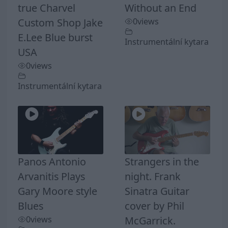
true Charvel
Without an End
Custom Shop Jake
0
views
E.Lee Blue burst
Instrumentální kytara
USA
0
views
Instrumentální kytara
Panos Antonio
Strangers in the
Arvanitis Plays
night. Frank
Gary Moore style
Sinatra Guitar
Blues
cover by Phil
0
views
McGarrick.