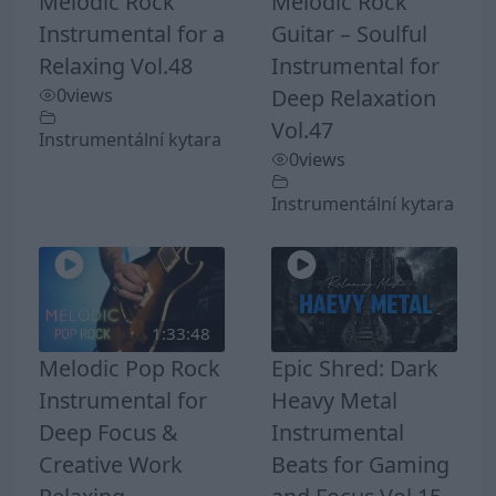
Melodic Rock
Melodic Rock
Instrumental for a
Guitar – Soulful
Relaxing Vol.48
Instrumental for
0
views
Deep Relaxation
Vol.47
Instrumentální kytara
0
views
Instrumentální kytara
1:33:48
Melodic Pop Rock
Epic Shred: Dark
Instrumental for
Heavy Metal
Deep Focus &
Instrumental
Creative Work
Beats for Gaming