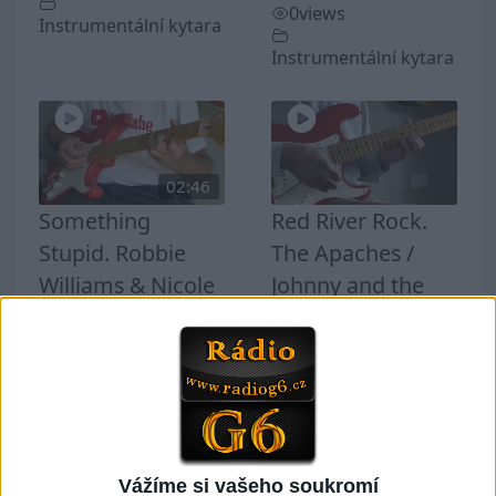
0
views
Instrumentální kytara
Instrumentální kytara
02:46
Something
Red River Rock.
Stupid. Robbie
The Apaches /
Williams & Nicole
Johnny and the
Kidman. Guitar
Hurricans. Cover
Cover by Phil
by Phil McGarrick
McGarrick.
0
views
1
views
Instrumentální kytara
Instrumentální kytara
Vážíme si vašeho soukromí