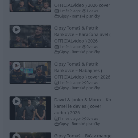
OFFICIALvideo ) 2026 cover
1 měsíc ago
1
views
•
Gipsy - Romské písničky
Gipsy Tomaš & Patrik
Rankovce – Karačona avel (
OFFICIALvideo ) 2026
1 měsíc ago
0
views
•
Gipsy - Romské písničky
Gipsy Tomaš & Patrik
Rankovce – Nabajines (
OFFICIALvideo ) cover 2026
1 měsíc ago
0
views
•
Gipsy - Romské písničky
David & Janko & Mario – Ko
kamel le devles ( cover
audio ) 2026
1 měsíc ago
0
views
•
Gipsy - Romské písničky
Gipsy Tomaš – Bičav mange