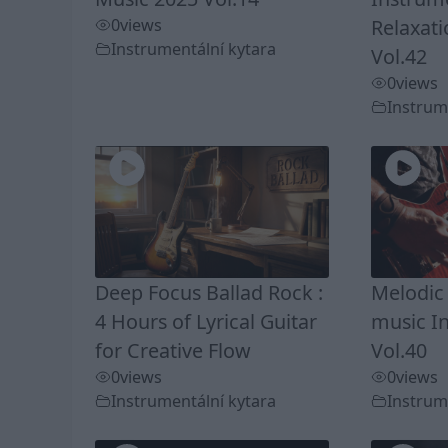
0
views
Relaxati
Instrumentální kytara
Vol.42
0
views
Instrum
Deep Focus Ballad Rock :
Melodic
4 Hours of Lyrical Guitar
music I
for Creative Flow
Vol.40
0
views
0
views
Instrumentální kytara
Instrum