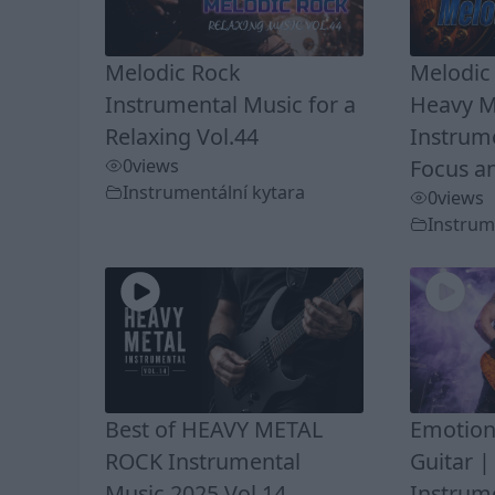
Melodic Rock
Melodic
Instrumental Music for a
Heavy M
Relaxing Vol.44
Instrume
0
views
Focus a
Instrumentální kytara
0
views
Instrum
Best of HEAVY METAL
Emotion
ROCK Instrumental
Guitar |
Music 2025 Vol.14
Instrume