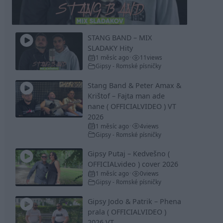
Video
STANG BAND – MIX
SLADAKY Hity
1 měsíc ago
11
views
•
Gipsy - Romské písničky
Stang Band & Peter Amax &
Krištof – Fajta man ade
nane ( OFFICIALVIDEO ) VT
2026
1 měsíc ago
4
views
•
Gipsy - Romské písničky
Gipsy Putaj – Kedvešno (
OFFICIALvideo ) cover 2026
1 měsíc ago
0
views
•
Gipsy - Romské písničky
Gipsy Jodo & Patrik – Phena
prala ( OFFICIALVIDEO )
2026 VT