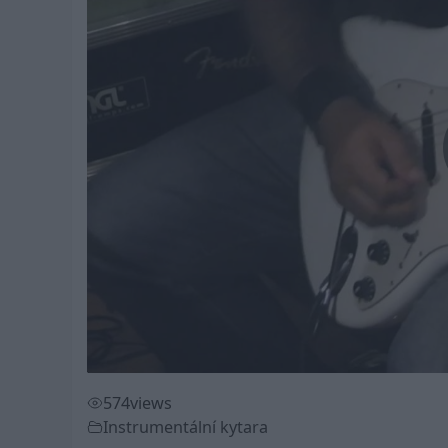
574
views
Instrumentální kytara