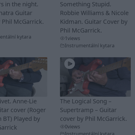
s in the night.
Something Stupid.
natra Guitar
Robbie Williams & Nicole
 Phil McGarrick.
Kidman. Guitar Cover by
Phil McGarrick.
entální kytara
1
views
Instrumentální kytara
livet. Anne-Lie
The Logical Song –
tar cover (Roger
Supertramp – Guitar
 BT) Played by
cover by Phil McGarrick.
arrick
0
views
Instrumentální kytara