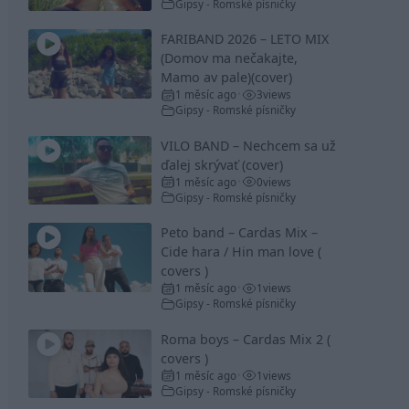
Gipsy - Romské písničky
FARIBAND 2026 – LETO MIX
(Domov ma nečakajte,
Mamo av pale)(cover)
1 měsíc ago
3
views
•
Gipsy - Romské písničky
VILO BAND – Nechcem sa už
ďalej skrývať (cover)
1 měsíc ago
0
views
•
Gipsy - Romské písničky
Peto band – Cardas Mix –
Cide hara / Hin man love (
covers )
1 měsíc ago
1
views
•
Gipsy - Romské písničky
Roma boys – Cardas Mix 2 (
covers )
1 měsíc ago
1
views
•
Gipsy - Romské písničky