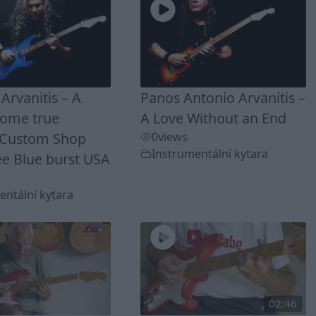
Arvanitis – A
Panos Antonio Arvanitis –
ome true
A Love Without an End
 Custom Shop
0
views
Instrumentální kytara
ee Blue burst USA
entální kytara
02:46