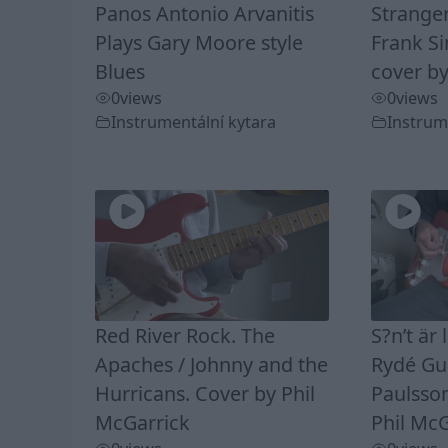
Panos Antonio Arvanitis
Stranger
Plays Gary Moore style
Frank Si
Blues
cover by
0
views
0
views
Instrumentální kytara
Instrum
Red River Rock. The
S?n’t är 
Apaches / Johnny and the
Rydé Gui
Hurricans. Cover by Phil
Paulsson
McGarrick
Phil McG