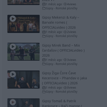
1 měsíc ago
4
views
•
Gipsy - Romské písničky
Gipsy Mekenzi & Kaly –
Barvale romes (
OFFICIALvideo ) 2026
1 měsíc ago
2
views
•
Gipsy - Romské písničky
Gipsy Mirek Band – Mix
čardašov ( OFFICIALvideo )
2026
1 měsíc ago
3
views
•
Gipsy - Romské písničky
Gipsy Žiga Čore Čave
Kecerovce – Phandav o jaka
( OFFICIALvideo ) 2026
1 měsíc ago
0
views
•
Gipsy - Romské písničky
Gipsy Tomaš & Patrik
Rankovce – Rači mange (