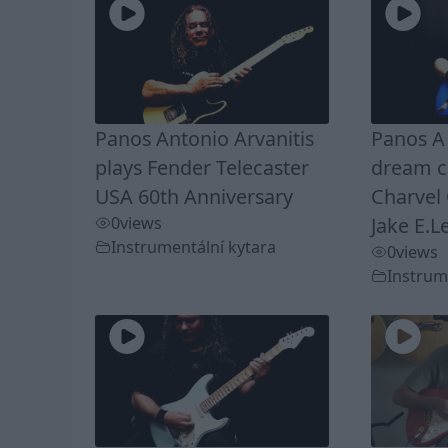
Panos Antonio Arvanitis
Panos A 
plays Fender Telecaster
dream c
USA 60th Anniversary
Charvel
0
views
Jake E.L
Instrumentální kytara
0
views
Instrum