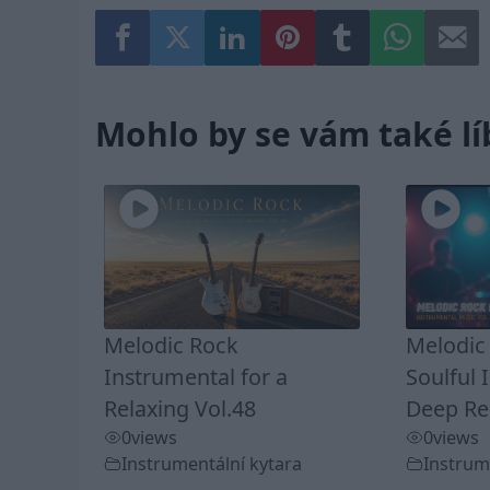
Mohlo by se vám také lí
Melodic Rock
Melodic 
Instrumental for a
Soulful 
Relaxing Vol.48
Deep Rel
0
views
0
views
Instrumentální kytara
Instrum