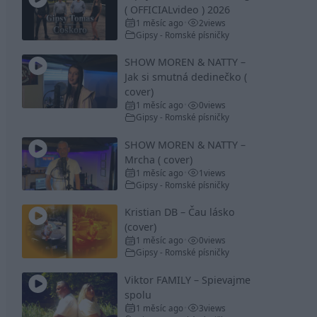
( OFFICIALvideo ) 2026
1 měsíc ago
2
views
•
Gipsy - Romské písničky
SHOW MOREN & NATTY –
Jak si smutná dedinečko (
cover)
1 měsíc ago
0
views
•
Gipsy - Romské písničky
SHOW MOREN & NATTY –
Mrcha ( cover)
1 měsíc ago
1
views
•
Gipsy - Romské písničky
Kristian DB – Čau lásko
(cover)
1 měsíc ago
0
views
•
Gipsy - Romské písničky
Viktor FAMILY – Spievajme
spolu
1 měsíc ago
3
views
•