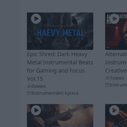
Epic Shred: Dark Heavy
Alternat
Metal Instrumental Beats
Instrume
for Gaming and Focus
Creative
Vol.15
1
views
Instrum
0
views
Instrumentální kytara