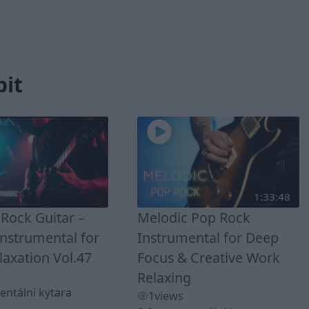
bit
1:33:48
Rock Guitar –
Melodic Pop Rock
Instrumental for
Instrumental for Deep
axation Vol.47
Focus & Creative Work
Relaxing
entální kytara
1
views