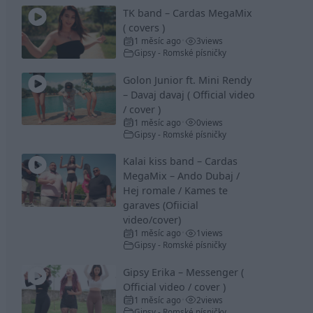
TK band – Cardas MegaMix
( covers )
1 měsíc ago
3
views
•
Gipsy - Romské písničky
Golon Junior ft. Mini Rendy
– Davaj davaj ( Official video
/ cover )
1 měsíc ago
0
views
•
Gipsy - Romské písničky
Kalai kiss band – Cardas
MegaMix – Ando Dubaj /
Hej romale / Kames te
garaves (Ofiicial
video/cover)
1 měsíc ago
1
views
•
Gipsy - Romské písničky
Gipsy Erika – Messenger (
Official video / cover )
1 měsíc ago
2
views
•
Gipsy - Romské písničky