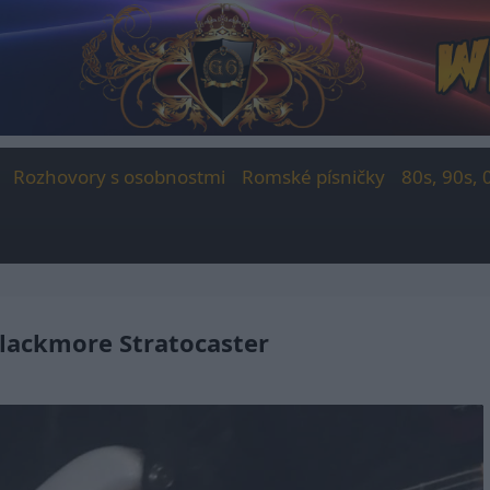
Rozhovory s osobnostmi
Romské písničky
80s, 90s, 
Blackmore Stratocaster