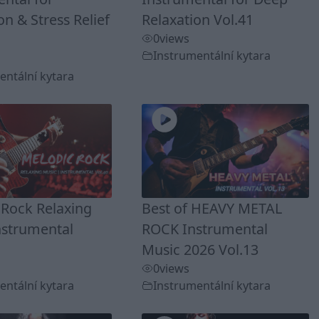
on & Stress Relief
Relaxation Vol.41
0
views
Instrumentální kytara
entální kytara
 Rock Relaxing
Best of HEAVY METAL
nstrumental
ROCK Instrumental
Music 2026 Vol.13
0
views
entální kytara
Instrumentální kytara