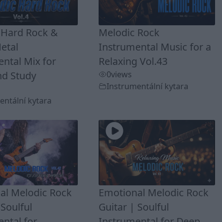
 Hard Rock &
Melodic Rock
etal
Instrumental Music for a
ntal Mix for
Relaxing Vol.43
nd Study
0
views
Instrumentální kytara
entální kytara
al Melodic Rock
Emotional Melodic Rock
 Soulful
Guitar | Soulful
ntal for
Instrumental for Deep