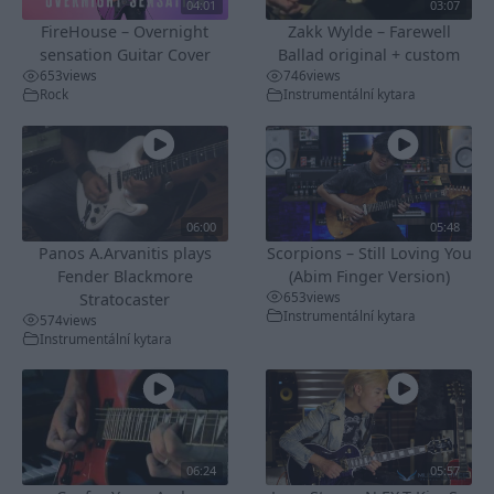
04:01
03:07
FireHouse – Overnight
Zakk Wylde – Farewell
sensation Guitar Cover
Ballad original + custom
653
views
746
views
Rock
Instrumentální kytara
06:00
05:48
Panos A.Arvanitis plays
Scorpions – Still Loving You
Fender Blackmore
(Abim Finger Version)
653
views
Stratocaster
Instrumentální kytara
574
views
Instrumentální kytara
06:24
05:57