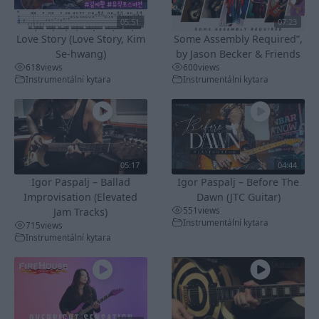
05:51
07:23
Love Story (Love Story, Kim
Some Assembly Required”,
Se-hwang)
by Jason Becker & Friends
618
views
600
views
Instrumentální kytara
Instrumentální kytara
05:17
04:44
Igor Paspalj – Ballad
Igor Paspalj – Before The
Improvisation (Elevated
Dawn (JTC Guitar)
551
views
Jam Tracks)
Instrumentální kytara
715
views
Instrumentální kytara