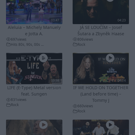
03:47
04:23
Aleluia – Michely Manuely
JÁ SE LOUČÍM – Josef
e Jotta A.
Šutara a Zbyněk Haase
697
views
806
views
Hits 80s, 90s, 00s ...
Rock
03:58
04:14
LIFE (E-Type) Metal version
IF WE HOLD ON TOGETHER
feat. Sungen
(Land before time) –
831
views
Tommy J
Rock
660
views
Rock