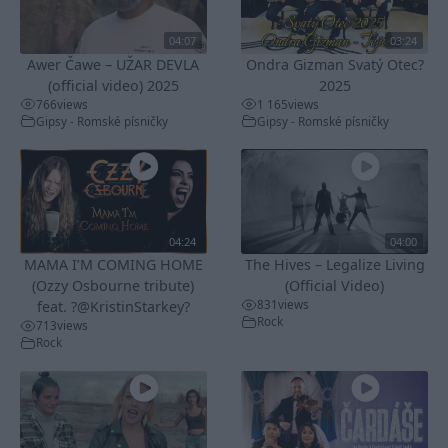
04:07
03:24
Awer Čawe – UŽAR DEVLA
Ondra Gizman Svatý Otec?
(official video) 2025
2025
766
views
1 165
views
Gipsy - Romské písničky
Gipsy - Romské písničky
04:24
04:00
MAMA I’M COMING HOME
The Hives – Legalize Living
(Ozzy Osbourne tribute)
(Official Video)
831
views
feat. ?@KristinStarkey?
Rock
713
views
Rock