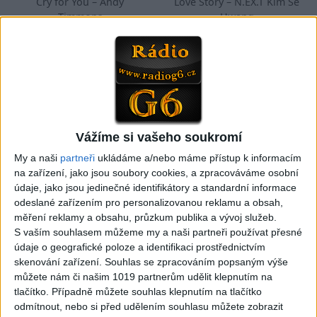
Cry for You – Andy
Love Story – N.EX.T Kim Se
Timmons
Hwang
855
views
593
views
Instrumentální kytara
Instrumentální kytara
06:46
Vážíme si vašeho soukromí
FRASER EDWARDS – Canon
Always With Me, Always
Rock (Official Video)
With You- Joe Satriani ft
My a naši
partneři
ukládáme a/nebo máme přístup k informacím
565
views
Steve Vai LIVE at Eventim
na zařízení, jako jsou soubory cookies, a zpracováváme osobní
Instrumentální kytara
Apollo, London 2025
údaje, jako jsou jedinečné identifikátory a standardní informace
568
views
odeslané zařízením pro personalizovanou reklamu a obsah,
Instrumentální kytara
měření reklamy a obsahu, průzkum publika a vývoj služeb.
S vaším souhlasem můžeme my a naši partneři používat přesné
údaje o geografické poloze a identifikaci prostřednictvím
skenování zařízení. Souhlas se zpracováním popsaným výše
můžete nám či našim 1019 partnerům udělit klepnutím na
tlačítko. Případně můžete souhlas klepnutím na tlačítko
04:39
04:37
odmítnout, nebo si před udělením souhlasu můžete zobrazit
ACCEPT – Symphony No. 40
KILL THE KING (Rainbow) –