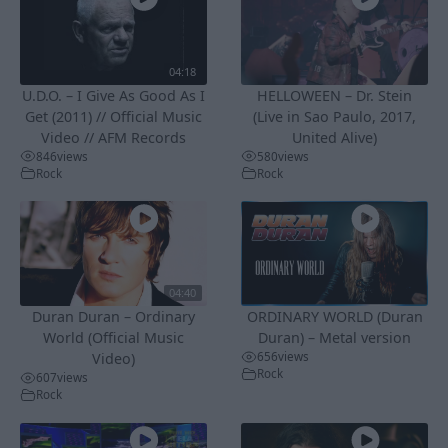
04:18
U.D.O. – I Give As Good As I
HELLOWEEN – Dr. Stein
Get (2011) // Official Music
(Live in Sao Paulo, 2017,
Video // AFM Records
United Alive)
846
views
580
views
Rock
Rock
04:40
Duran Duran – Ordinary
ORDINARY WORLD (Duran
World (Official Music
Duran) – Metal version
656
views
Video)
Rock
607
views
Rock