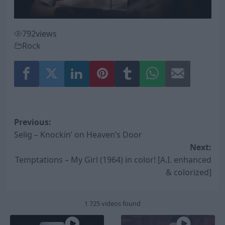
792
views
Rock
Post
Previous:
Selig – Knockin’ on Heaven’s Door
navigation
Next:
Temptations – My Girl (1964) in color! [A.I. enhanced
& colorized]
1 725 videos found