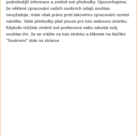
podrobnější informace a změnit své předvolby.
Upozorňujeme,
(OFFICIAL LIVE VIDEO)
Tommy J feat.
že některé zpracování vašich osobních údajů souhlas
766
views
675
views
nevyžaduje, máte však právo proti takovému zpracování vznést
Rock
Rock
námitku. Vaše předvolby platí pouze pro tuto webovou stránku.
Kdykoliv můžete změnit své preference nebo odvolat svůj
souhlas tím, že se vrátíte na tuto stránku a kliknete na tlačítko
"Soukromí" dole na stránce.
04:50
05:26
Ozzy Osbourne, Billy
Billy Morrison, Ozzy
Morrison & Steve Stevens –
Osbourne – Gods of Rock
“Crack Cocaine” (Official
N Roll (Official) ft. Steve
Music Video)
Stevens
563
views
555
views
Rock
Rock
03:29
03:09
IDAS SOMMARVISA (Metal
Laura Cox – So Long