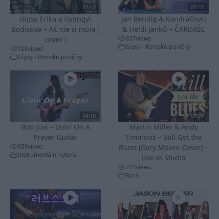
03:42
07:47
Gipsy Erika a Gyongyi
Jan Bendig & Kandráčovci
Bodisova – Ak nie si moja (
& Heidi Janků – ČARDÁŠE
657
views
cover )
Gipsy - Romské písničky
726
views
Gipsy - Romské písničky
04:10
07:21
Bon Jovi – Livin’ On A
Martin Miller & Andy
Prayer Guitar
Timmons – Still Got the
638
views
Blues (Gary Moore Cover) –
Instrumentální kytara
Live in Studio
721
views
Rock