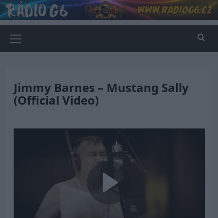
Skip
to
content
Primary
Menu
Jimmy Barnes – Mustang Sally
(Official Video)
Play
Video