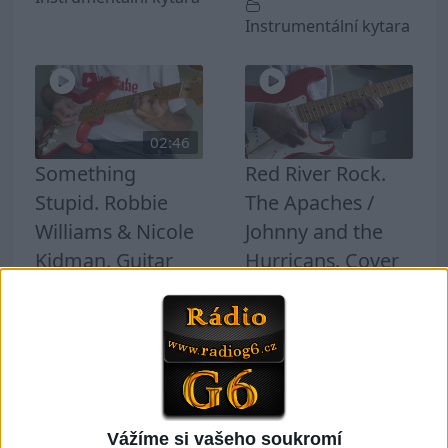
Instrumentální kytara
02:46
Something
Red River Rock.
Stupid. Robbie
The Apaches /
Williams & Nicole
Johnny and the
Kidman. Guitar
Hurricans. Cover
Cover by Phil
by Phil McGarrick
McGarrick.
0
views
1
views
Instrumentální kytara
Instrumentální kytara
Vážíme si vašeho soukromí