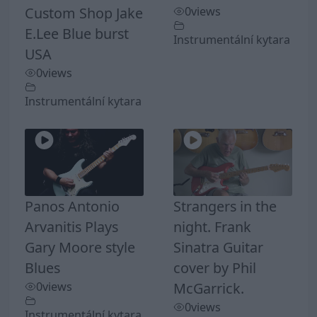
Custom Shop Jake
0
views
E.Lee Blue burst
Instrumentální kytara
USA
0
views
Instrumentální kytara
Panos Antonio
Strangers in the
Arvanitis Plays
night. Frank
Gary Moore style
Sinatra Guitar
Blues
cover by Phil
0
views
McGarrick.
0
views
Instrumentální kytara