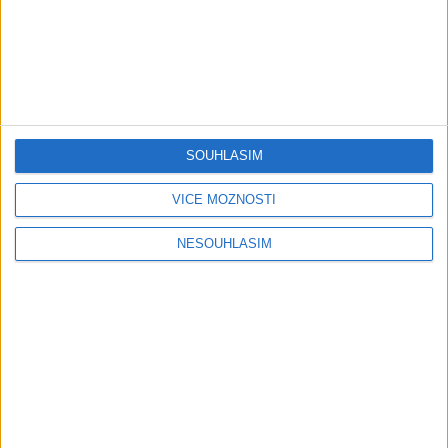
05:29
TK band – Cardas MegaMix
Golon Junior ft. Mini Rendy
( covers )
– Davaj davaj ( Official
3
views
video / cover )
Gipsy - Romské písničky
0
views
Gipsy - Romské písničky
SOUHLASÍM
VÍCE MOŽNOSTÍ
07:03
03:39
NESOUHLASÍM
Kalai kiss band – Cardas
Gipsy Erika – Messenger (
MegaMix – Ando Dubaj /
Official video / cover )
2
views
Hej romale / Kames te
Gipsy - Romské písničky
garaves (Ofiicial
video/cover)
1
views
Gipsy - Romské písničky