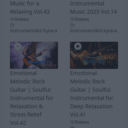
Music for a
Instrumental
Relaxing Vol.43
Music 2025 Vol.14
0
views
0
views
Instrumentální kytara
Instrumentální kytara
Emotional
Emotional
Melodic Rock
Melodic Rock
Guitar | Soulful
Guitar | Soulful
Instrumental for
Instrumental for
Relaxation &
Deep Relaxation
Stress Relief
Vol.41
Vol.42
0
views