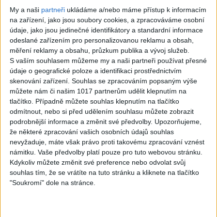
My a naši
partneři
ukládáme a/nebo máme přístup k informacím
na zařízení, jako jsou soubory cookies, a zpracováváme osobní
údaje, jako jsou jedinečné identifikátory a standardní informace
S?n’t är livet.
The Logical Song
odeslané zařízením pro personalizovanou reklamu a obsah,
měření reklamy a obsahu, průzkum publika a vývoj služeb.
Anne-Lie Rydé
– Supertramp –
S vaším souhlasem můžeme my a naši partneři používat přesné
Guitar cover
Guitar cover by
údaje o geografické poloze a identifikaci prostřednictvím
(Roger Paulsson
Phil McGarrick.
skenování zařízení. Souhlas se zpracováním popsaným výše
můžete nám či našim 1017 partnerům udělit klepnutím na
BT) Played by Phil
0
views
tlačítko. Případně můžete souhlas klepnutím na tlačítko
McGarrick
odmítnout, nebo si před udělením souhlasu můžete zobrazit
Instrumentální kytara
podrobnější informace a změnit své předvolby.
Upozorňujeme,
0
views
že některé zpracování vašich osobních údajů souhlas
nevyžaduje, máte však právo proti takovému zpracování vznést
Instrumentální kytara
námitku. Vaše předvolby platí pouze pro tuto webovou stránku.
Kdykoliv můžete změnit své preference nebo odvolat svůj
souhlas tím, že se vrátíte na tuto stránku a kliknete na tlačítko
"Soukromí" dole na stránce.
Foot Tapper – The
Charlie Freak –