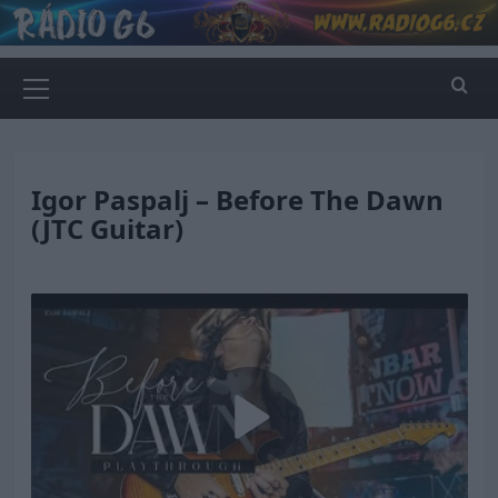
Skip
to
content
Primary
Menu
Igor Paspalj – Before The Dawn
(JTC Guitar)
Play
Video