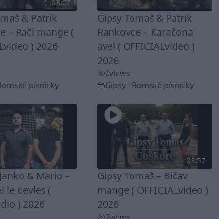
03:07
omaš & Patrik
Gipsy Tomaš & Patrik
e – Rači mange (
Rankovce – Karačona
Lvideo ) 2026
avel ( OFFICIALvideo )
2026
0
views
 Romské písničky
Gipsy - Romské písničky
03:57
Janko & Mario –
Gipsy Tomaš – Bičav
 le devles (
mange ( OFFICIALvideo )
dio ) 2026
2026
2
views