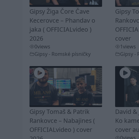
Gipsy Žiga Čore Čave
Gipsy T
Kecerovce – Phandav o
Rankovc
jaka ( OFFICIALvideo )
OFFICIA
2026
cover
0
views
1
views
Gipsy - Romské písničky
Gipsy -
Gipsy Tomaš & Patrik
David & 
Rankovce – Nabajines (
Ko kamel
OFFICIALvideo ) cover
cover au
2026
0
views