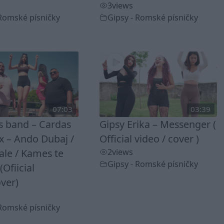
3
views
 Romské písničky
Gipsy - Romské písničky
07:03
03:39
ss band – Cardas
Gipsy Erika – Messenger (
 – Ando Dubaj /
Official video / cover )
ale / Kames te
2
views
Gipsy - Romské písničky
(Ofiicial
ver)
 Romské písničky