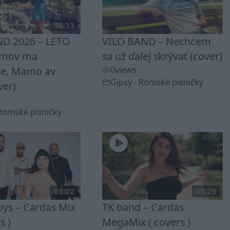
05:33
D 2026 – LETO
VILO BAND – Nechcem
omov ma
sa už ďalej skrývať (cover)
te, Mamo av
0
views
Gipsy - Romské písničky
ver)
 Romské písničky
05:02
05:29
ys – Cardas Mix
TK band – Cardas
s )
MegaMix ( covers )