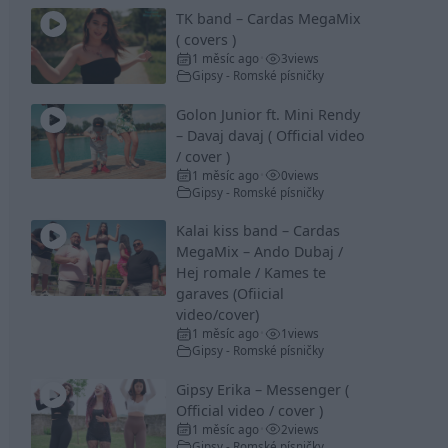
TK band – Cardas MegaMix
( covers )
1 měsíc ago
3
views
•
Gipsy - Romské písničky
Golon Junior ft. Mini Rendy
– Davaj davaj ( Official video
/ cover )
1 měsíc ago
0
views
•
Gipsy - Romské písničky
Kalai kiss band – Cardas
MegaMix – Ando Dubaj /
Hej romale / Kames te
garaves (Ofiicial
video/cover)
1 měsíc ago
1
views
•
Gipsy - Romské písničky
Gipsy Erika – Messenger (
Official video / cover )
1 měsíc ago
2
views
•
Gipsy - Romské písničky