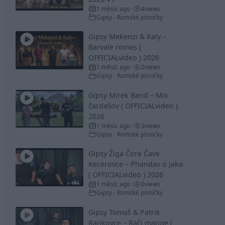
1 měsíc ago
4
views
•
Gipsy - Romské písničky
Gipsy Mekenzi & Kaly –
Barvale romes (
OFFICIALvideo ) 2026
1 měsíc ago
2
views
•
Gipsy - Romské písničky
Gipsy Mirek Band – Mix
čardašov ( OFFICIALvideo )
2026
1 měsíc ago
3
views
•
Gipsy - Romské písničky
Gipsy Žiga Čore Čave
Kecerovce – Phandav o jaka
( OFFICIALvideo ) 2026
1 měsíc ago
0
views
•
Gipsy - Romské písničky
Gipsy Tomaš & Patrik
Rankovce – Rači mange (