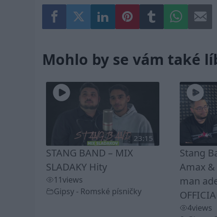
Mohlo by se vám také lí
23:15
STANG BAND – MIX
Stang B
SLADAKY Hity
Amax & K
11
views
man ade
Gipsy - Romské písničky
OFFICIA
4
views