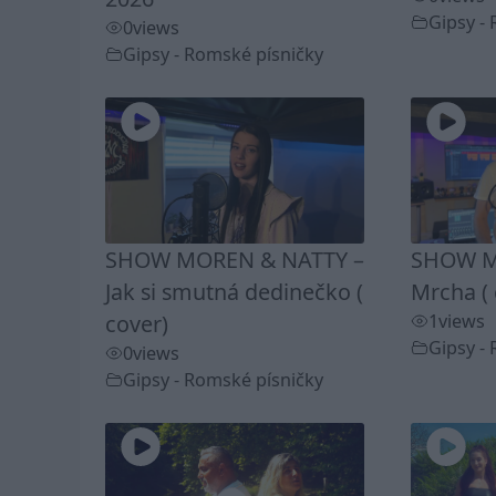
Gipsy -
0
views
Gipsy - Romské písničky
SHOW MOREN & NATTY –
SHOW M
Jak si smutná dedinečko (
Mrcha ( 
cover)
1
views
Gipsy -
0
views
Gipsy - Romské písničky