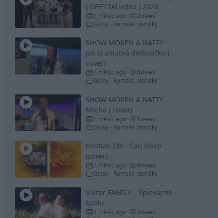
( OFFICIALvideo ) 2026
1 měsíc ago
2
views
•
Gipsy - Romské písničky
SHOW MOREN & NATTY –
Jak si smutná dedinečko (
cover)
1 měsíc ago
0
views
•
Gipsy - Romské písničky
SHOW MOREN & NATTY –
Mrcha ( cover)
1 měsíc ago
1
views
•
Gipsy - Romské písničky
Kristian DB – Čau lásko
(cover)
1 měsíc ago
0
views
•
Gipsy - Romské písničky
Viktor FAMILY – Spievajme
spolu
1 měsíc ago
3
views
•