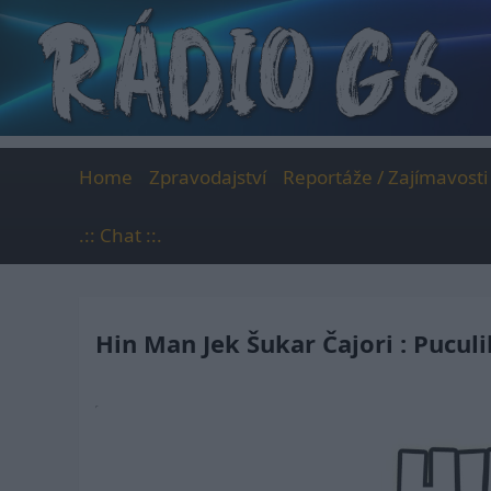
Skip
to
content
Home
Zpravodajství
Reportáže / Zajímavosti
.:: Chat ::.
Hin Man Jek Šukar Čajori : Pucul