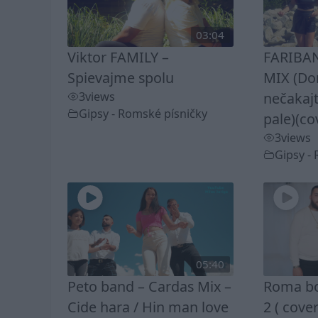
03:04
Viktor FAMILY –
FARIBAN
Spievajme spolu
MIX (D
3
views
nečakaj
Gipsy - Romské písničky
pale)(co
3
views
Gipsy -
05:40
Peto band – Cardas Mix –
Roma bo
Cide hara / Hin man love
2 ( cover