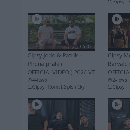
Gipsy -
05:07
Gipsy Jodo & Patrik –
Gipsy Me
Phena prala (
Barvale 
OFFICIALVIDEO ) 2026 VT
OFFICIA
4
views
2
views
Gipsy - Romské písničky
Gipsy -