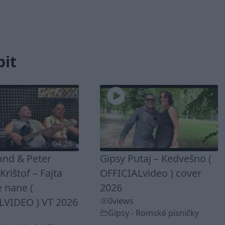
bit
04:26
and & Peter
Gipsy Putaj – Kedvešno (
rištof – Fajta
OFFICIALvideo ) cover
 nane (
2026
LVIDEO ) VT 2026
0
views
Gipsy - Romské písničky