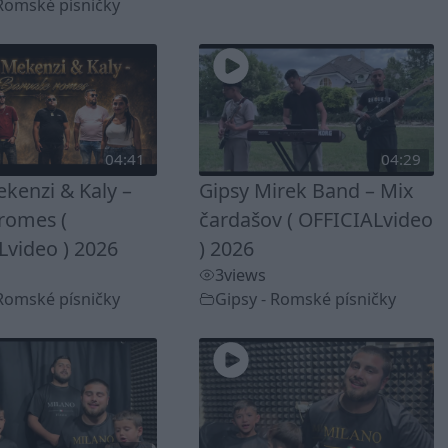
 Romské písničky
04:41
04:29
kenzi & Kaly –
Gipsy Mirek Band – Mix
romes (
čardašov ( OFFICIALvideo
Lvideo ) 2026
) 2026
3
views
 Romské písničky
Gipsy - Romské písničky