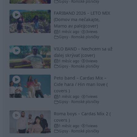
Gipsy - Romské písničky
FARIBAND 2026 – LETO MIX
(Domov ma nečakajte,
Mamo av pale)(cover)
1 měsíc ago
3
views
•
Gipsy - Romské písničky
VILO BAND – Nechcem sa už
ďalej skrývať (cover)
1 měsíc ago
0
views
•
Gipsy - Romské písničky
Peto band – Cardas Mix –
Cide hara / Hin man love (
covers )
1 měsíc ago
1
views
•
Gipsy - Romské písničky
Roma boys – Cardas Mix 2 (
covers )
1 měsíc ago
1
views
•
Gipsy - Romské písničky