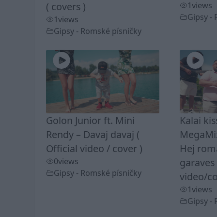
( covers )
1
views
Gipsy -
1
views
Gipsy - Romské písničky
Golon Junior ft. Mini
Kalai ki
Rendy – Davaj davaj (
MegaMix
Official video / cover )
Hej rom
0
views
garaves 
Gipsy - Romské písničky
video/co
1
views
Gipsy -