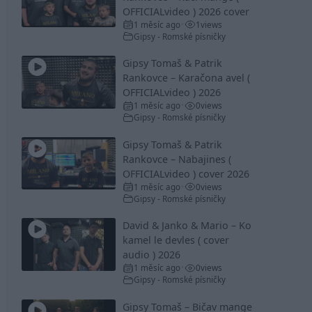
OFFICIALvideo ) 2026 cover
1 měsíc ago
1
views
•
Gipsy - Romské písničky
Gipsy Tomaš & Patrik
Rankovce – Karačona avel (
OFFICIALvideo ) 2026
1 měsíc ago
0
views
•
Gipsy - Romské písničky
Gipsy Tomaš & Patrik
Rankovce – Nabajines (
OFFICIALvideo ) cover 2026
1 měsíc ago
0
views
•
Gipsy - Romské písničky
David & Janko & Mario – Ko
kamel le devles ( cover
audio ) 2026
1 měsíc ago
0
views
•
Gipsy - Romské písničky
Gipsy Tomaš – Bičav mange