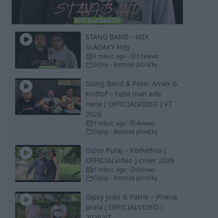
Video
STANG BAND – MIX
SLADAKY Hity
1 měsíc ago
11
views
•
Gipsy - Romské písničky
Stang Band & Peter Amax &
Krištof – Fajta man ade
nane ( OFFICIALVIDEO ) VT
2026
1 měsíc ago
4
views
•
Gipsy - Romské písničky
Gipsy Putaj – Kedvešno (
OFFICIALvideo ) cover 2026
1 měsíc ago
0
views
•
Gipsy - Romské písničky
Gipsy Jodo & Patrik – Phena
prala ( OFFICIALVIDEO )
2026 VT