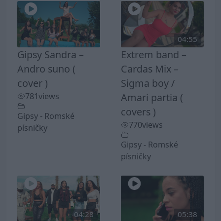
04:55
Gipsy Sandra –
Extrem band –
Andro suno (
Cardas Mix –
cover )
Sigma boy /
781
views
Amari partia (
covers )
Gipsy - Romské
770
views
písničky
Gipsy - Romské
písničky
04:28
05:38