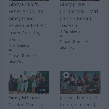
Gipsy Erika ft.
Gipsy Jirkus –
Feher Andor KK
Cardas Mix – Miri
Gipsy Gang –
pirani / Betar (
Szivem vitted el (
covers )
cover / vlastny
941
views
text )
Gipsy - Romské
615
views
písničky
Gipsy - Romské
písničky
06:06
04:19
Gipsy MT band –
Janko – Nasti pre
Cardas Mix – Joj
tut caje ( cover )