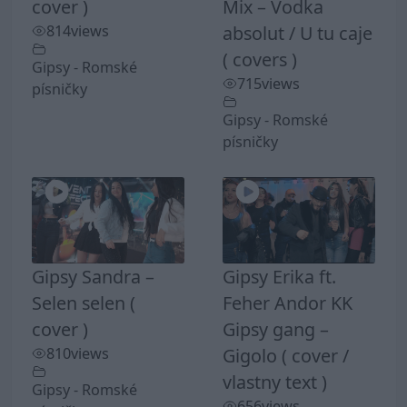
cover )
Mix – Vodka
814
views
absolut / U tu caje
( covers )
Gipsy - Romské
715
views
písničky
Gipsy - Romské
písničky
Gipsy Sandra –
Gipsy Erika ft.
Selen selen (
Feher Andor KK
cover )
Gipsy gang –
810
views
Gigolo ( cover /
vlastny text )
Gipsy - Romské
656
views