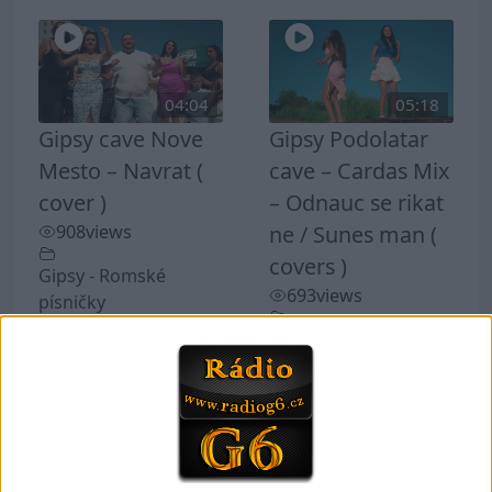
04:04
05:18
Gipsy cave Nove
Gipsy Podolatar
Mesto – Navrat (
cave – Cardas Mix
cover )
– Odnauc se rikat
908
views
ne / Sunes man (
covers )
Gipsy - Romské
693
views
písničky
Gipsy - Romské
písničky