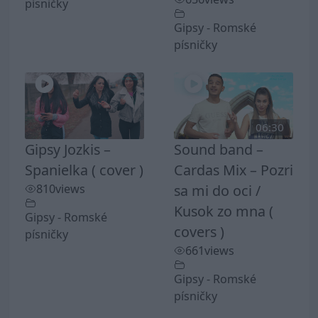
písničky
Gipsy - Romské
písničky
06:30
Gipsy Jozkis –
Sound band –
Spanielka ( cover )
Cardas Mix – Pozri
810
views
sa mi do oci /
Kusok zo mna (
Gipsy - Romské
covers )
písničky
661
views
Gipsy - Romské
písničky