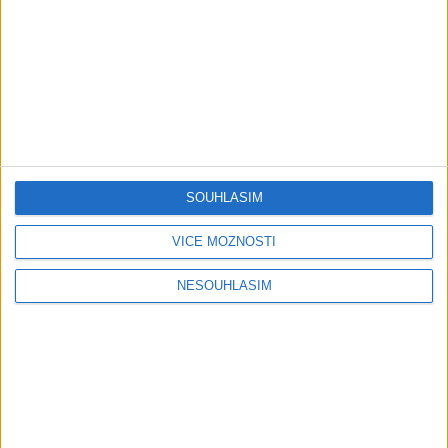
06:00
05:48
Panos A.Arvanitis plays
Scorpions – Still Loving You
Fender Blackmore
(Abim Finger Version)
653
views
Stratocaster
Instrumentální kytara
574
views
Instrumentální kytara
SOUHLASÍM
VÍCE MOŽNOSTÍ
06:24
05:57
NESOUHLASÍM
Cry for You – Andy
Love Story – N.EX.T Kim Se
Timmons
Hwang
855
views
593
views
Instrumentální kytara
Instrumentální kytara