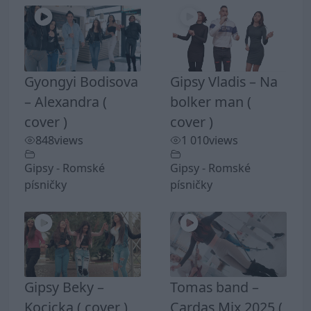
Gyongyi Bodisova
Gipsy Vladis – Na
– Alexandra (
bolker man (
cover )
cover )
848
views
1 010
views
Gipsy - Romské
Gipsy - Romské
písničky
písničky
Gipsy Beky –
Tomas band –
Kocicka ( cover )
Cardas Mix 2025 (