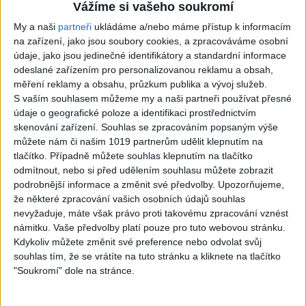
03:56
03:36
Vážíme si vašeho soukromí
Gypsy Kubanec a
VladoBoys – Kana
My a naši
partneři
ukládáme a/nebo máme přístup k informacím
Viki – Kubanec je
kere me janava (
na zařízení, jako jsou soubory cookies, a zpracováváme osobní
údaje, jako jsou jedinečné identifikátory a standardní informace
spät ( cover )
cover )
odeslané zařízením pro personalizovanou reklamu a obsah,
823
views
824
views
měření reklamy a obsahu, průzkum publika a vývoj služeb.
S vaším souhlasem můžeme my a naši partneři používat přesné
Gipsy - Romské
Gipsy - Romské
údaje o geografické poloze a identifikaci prostřednictvím
písničky
písničky
skenování zařízení. Souhlas se zpracováním popsaným výše
můžete nám či našim 1019 partnerům udělit klepnutím na
tlačítko. Případně můžete souhlas klepnutím na tlačítko
odmítnout, nebo si před udělením souhlasu můžete zobrazit
podrobnější informace a změnit své předvolby.
Upozorňujeme,
že některé zpracování vašich osobních údajů souhlas
03:42
07:15
nevyžaduje, máte však právo proti takovému zpracování vznést
Gipsy Erika –
Roma team
námitku. Vaše předvolby platí pouze pro tuto webovou stránku.
Myjavatar ( cover
Luzianky – Cardas
Kdykoliv můžete změnit své preference nebo odvolat svůj
souhlas tím, že se vrátíte na tuto stránku a kliknete na tlačítko
)
Mix – O sukar dejs
"Soukromí" dole na stránce.
996
views
/ Palate me dzava
( vlastna piesen /