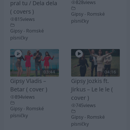
pral tu / Dela dela
828
views
( covers )
Gipsy - Romské
815
views
písničky
Gipsy - Romské
písničky
03:44
04:16
Gipsy Vladis –
Gipsy Jozkis ft.
Betar ( cover )
Jirkus – Le le le (
894
views
cover )
745
views
Gipsy - Romské
písničky
Gipsy - Romské
písničky