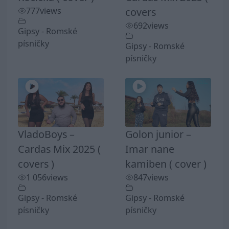
777
views
covers
692
views
Gipsy - Romské
písničky
Gipsy - Romské
písničky
VladoBoys –
Golon junior –
Cardas Mix 2025 (
Imar nane
covers )
kamiben ( cover )
1 056
views
847
views
Gipsy - Romské
Gipsy - Romské
písničky
písničky