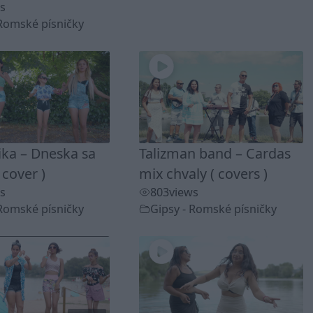
s
 Romské písničky
ika – Dneska sa
Talizman band – Cardas
 cover )
mix chvaly ( covers )
s
803
views
 Romské písničky
Gipsy - Romské písničky