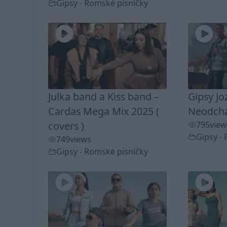
Gipsy - Romské písničky
Julka band a Kiss band –
Gipsy Jo
Cardas Mega Mix 2025 (
Neodchad
covers )
795
view
Gipsy -
749
views
Gipsy - Romské písničky