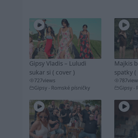
Gipsy Vladis – Luludi
Majkis b
sukar si ( cover )
spatky (
727
views
787
view
Gipsy - Romské písničky
Gipsy -