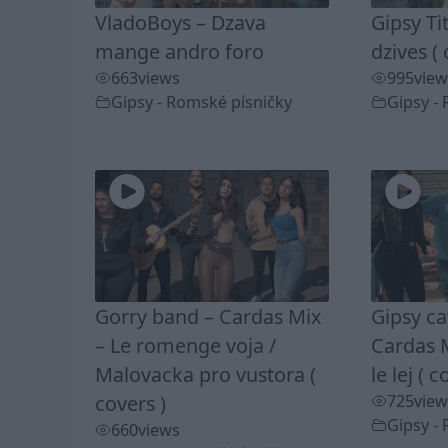
VladoBoys – Dzava
Gipsy Ti
mange andro foro
dzives ( 
663
views
995
view
Gipsy - Romské písničky
Gipsy -
Gorry band – Cardas Mix
Gipsy c
– Le romenge voja /
Cardas M
Malovacka pro vustora (
le lej ( c
covers )
725
view
Gipsy -
660
views