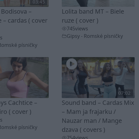
03:45
 Bodisova –
Lolita band MT – Biele
 – cardas ( cover
ruze ( cover )
745
views
Gipsy - Romské písničky
s
 Romské písničky
07:02
ys Cachtice –
Sound band – Cardas Mix
ro ( cover )
– Mam ja frajarku /
s
Nauzar man / Mange
 Romské písničky
dzava ( covers )
754
views