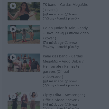
TK band – Cardas MegaMix
( covers )
1 měsíc ago
3
views
•
Gipsy - Romské písničky
Golon Junior ft. Mini Rendy
– Davaj davaj ( Official video
/ cover )
1 měsíc ago
1
views
•
Gipsy - Romské písničky
Kalai kiss band – Cardas
MegaMix – Ando Dubaj /
Hej romale / Kames te
garaves (Ofiicial
video/cover)
1 měsíc ago
1
views
•
Gipsy - Romské písničky
Gipsy Erika – Messenger (
Official video / cover )
1 měsíc ago
3
views
•
Gipsy - Romské písničky