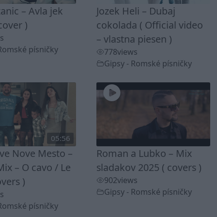
tanic – Avla jek
Jozek Heli – Dubaj
cover )
cokolada ( Official video
s
– vlastna piesen )
 Romské písničky
778
views
Gipsy - Romské písničky
05:56
ave Nove Mesto –
Roman a Lubko – Mix
ix – O cavo / Le
sladakov 2025 ( covers )
overs )
902
views
Gipsy - Romské písničky
s
 Romské písničky