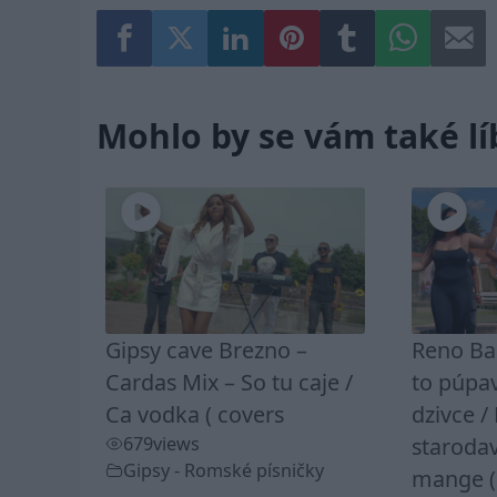
Mohlo by se vám také lí
Gipsy cave Brezno –
Reno Ban
Cardas Mix – So tu caje /
to púpa
Ca vodka ( covers
dzivce /
679
views
staroda
Gipsy - Romské písničky
mange ( 