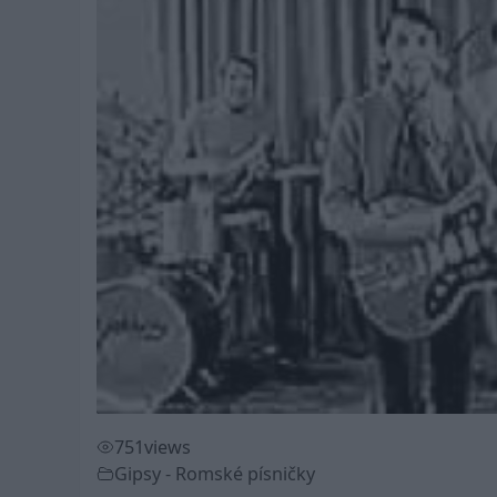
751
views
Gipsy - Romské písničky