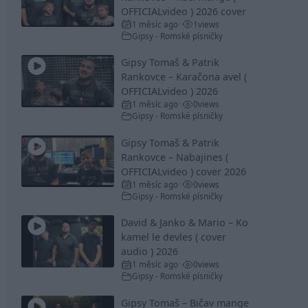
OFFICIALvideo ) 2026 cover
1 měsíc ago
1
views
•
Gipsy - Romské písničky
Gipsy Tomaš & Patrik
Rankovce – Karačona avel (
OFFICIALvideo ) 2026
1 měsíc ago
0
views
•
Gipsy - Romské písničky
Gipsy Tomaš & Patrik
Rankovce – Nabajines (
OFFICIALvideo ) cover 2026
1 měsíc ago
0
views
•
Gipsy - Romské písničky
David & Janko & Mario – Ko
kamel le devles ( cover
audio ) 2026
1 měsíc ago
0
views
•
Gipsy - Romské písničky
Gipsy Tomaš – Bičav mange