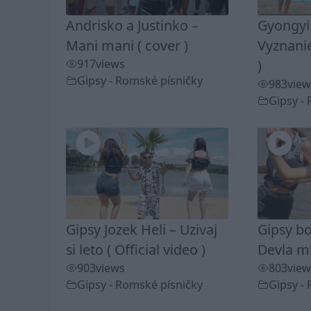
Andrisko a Justinko –
Gyongyi
Mani mani ( cover )
Vyznanie
917
views
)
Gipsy - Romské písničky
983
view
Gipsy -
Gipsy Jozek Heli – Uzivaj
Gipsy bo
si leto ( Official video )
Devla mi
903
views
803
view
Gipsy - Romské písničky
Gipsy -