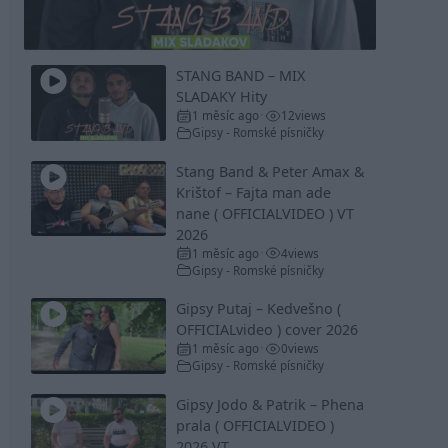
Video
STANG BAND – MIX
SLADAKY Hity
1 měsíc ago
12
views
•
Gipsy - Romské písničky
Stang Band & Peter Amax &
Krištof – Fajta man ade
nane ( OFFICIALVIDEO ) VT
2026
1 měsíc ago
4
views
•
Gipsy - Romské písničky
Gipsy Putaj – Kedvešno (
OFFICIALvideo ) cover 2026
1 měsíc ago
0
views
•
Gipsy - Romské písničky
Gipsy Jodo & Patrik – Phena
prala ( OFFICIALVIDEO )
2026 VT