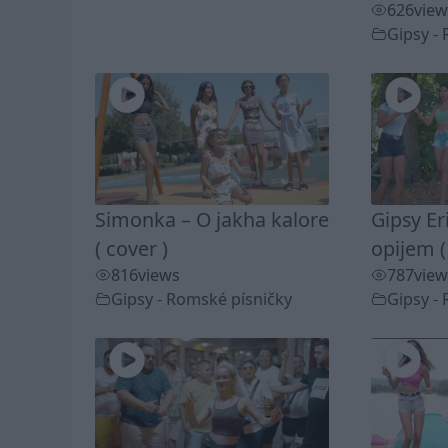
626
view
Gipsy -
Simonka – O jakha kalore
Gipsy Er
( cover )
opijem (
816
views
787
view
Gipsy - Romské písničky
Gipsy -