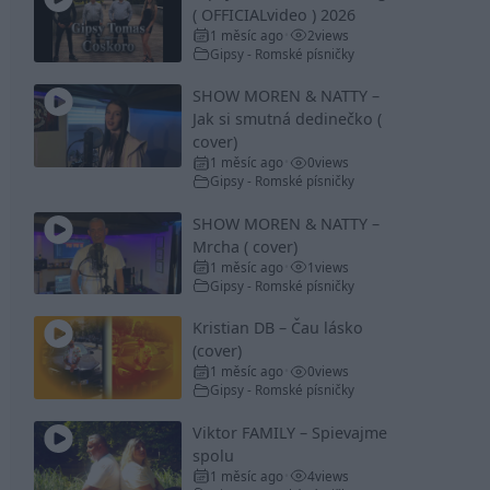
( OFFICIALvideo ) 2026
1 měsíc ago
2
views
•
Gipsy - Romské písničky
SHOW MOREN & NATTY –
Jak si smutná dedinečko (
cover)
1 měsíc ago
0
views
•
Gipsy - Romské písničky
SHOW MOREN & NATTY –
Mrcha ( cover)
1 měsíc ago
1
views
•
Gipsy - Romské písničky
Kristian DB – Čau lásko
(cover)
1 měsíc ago
0
views
•
Gipsy - Romské písničky
Viktor FAMILY – Spievajme
spolu
1 měsíc ago
4
views
•