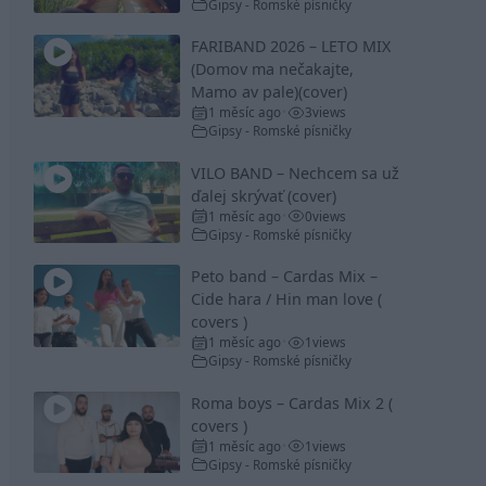
Gipsy - Romské písničky
FARIBAND 2026 – LETO MIX
(Domov ma nečakajte,
Mamo av pale)(cover)
1 měsíc ago
3
views
•
Gipsy - Romské písničky
VILO BAND – Nechcem sa už
ďalej skrývať (cover)
1 měsíc ago
0
views
•
Gipsy - Romské písničky
Peto band – Cardas Mix –
Cide hara / Hin man love (
covers )
1 měsíc ago
1
views
•
Gipsy - Romské písničky
Roma boys – Cardas Mix 2 (
covers )
1 měsíc ago
1
views
•
Gipsy - Romské písničky