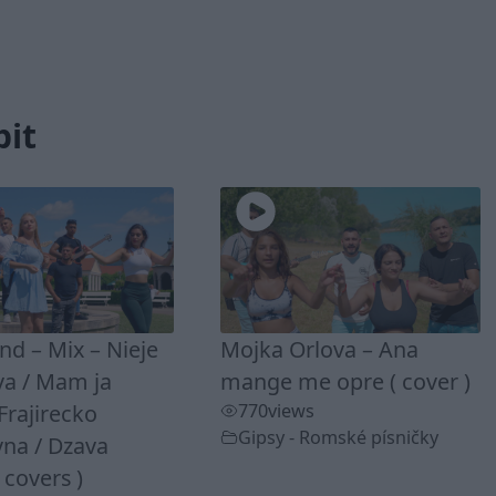
bit
d – Mix – Nieje
Mojka Orlova – Ana
va / Mam ja
mange me opre ( cover )
 Frajirecko
770
views
Gipsy - Romské písničky
vna / Dzava
covers )