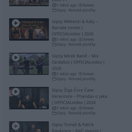
1 měsíc ago
4
views
•
Gipsy - Romské písničky
Gipsy Mekenzi & Kaly –
Barvale romes (
OFFICIALvideo ) 2026
1 měsíc ago
3
views
•
Gipsy - Romské písničky
Gipsy Mirek Band – Mix
čardašov ( OFFICIALvideo )
2026
1 měsíc ago
3
views
•
Gipsy - Romské písničky
Gipsy Žiga Čore Čave
Kecerovce – Phandav o jaka
( OFFICIALvideo ) 2026
1 měsíc ago
0
views
•
Gipsy - Romské písničky
Gipsy Tomaš & Patrik
Rankovce – Rači mange (