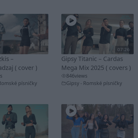
07:26
zkis –
Gipsy Titanic – Cardas
zaj ( cover )
Mega Mix 2025 ( covers )
s
846
views
 Romské písničky
Gipsy - Romské písničky