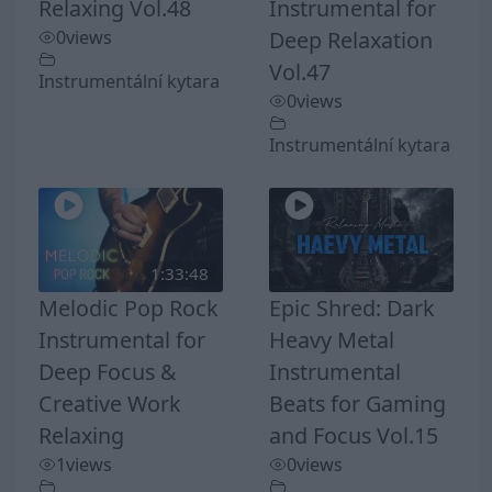
Relaxing Vol.48
Instrumental for
0
views
Deep Relaxation
Vol.47
Instrumentální kytara
0
views
Instrumentální kytara
1:33:48
Melodic Pop Rock
Epic Shred: Dark
Instrumental for
Heavy Metal
Deep Focus &
Instrumental
Creative Work
Beats for Gaming
Relaxing
and Focus Vol.15
1
views
0
views