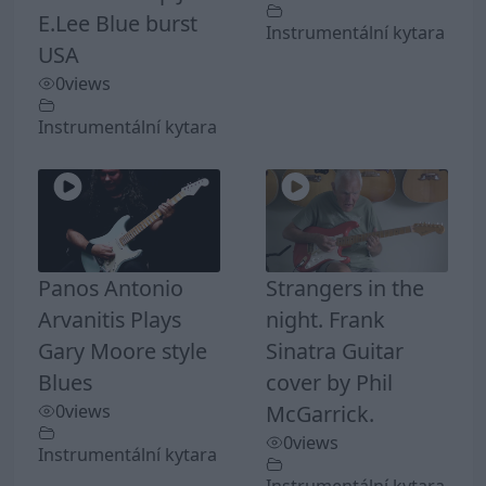
E.Lee Blue burst
Instrumentální kytara
USA
0
views
Instrumentální kytara
Panos Antonio
Strangers in the
Arvanitis Plays
night. Frank
Gary Moore style
Sinatra Guitar
Blues
cover by Phil
0
views
McGarrick.
0
views
Instrumentální kytara
Instrumentální kytara