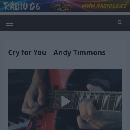
Skip
to
content
Primary
Menu
Cry for You – Andy Timmons
Play
Video