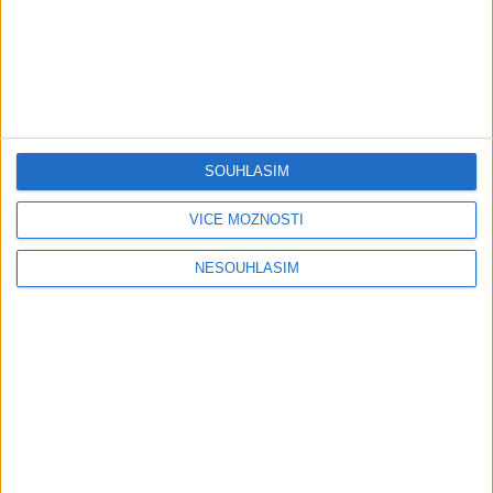
05:29
02:33
TK band – Cardas MegaMix
Golon Junior ft. Mini Rendy
( covers )
– Davaj davaj ( Official
3
views
video / cover )
Gipsy - Romské písničky
1
views
Gipsy - Romské písničky
SOUHLASÍM
VÍCE MOŽNOSTÍ
07:03
03:39
NESOUHLASÍM
Kalai kiss band – Cardas
Gipsy Erika – Messenger (
MegaMix – Ando Dubaj /
Official video / cover )
3
views
Hej romale / Kames te
Gipsy - Romské písničky
garaves (Ofiicial
video/cover)
1
views
Gipsy - Romské písničky