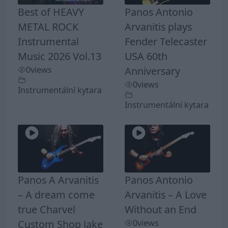
Best of HEAVY
Panos Antonio
METAL ROCK
Arvanitis plays
Instrumental
Fender Telecaster
Music 2026 Vol.13
USA 60th
0
views
Anniversary
0
views
Instrumentální kytara
Instrumentální kytara
Panos A Arvanitis
Panos Antonio
– A dream come
Arvanitis – A Love
true Charvel
Without an End
Custom Shop Jake
0
views