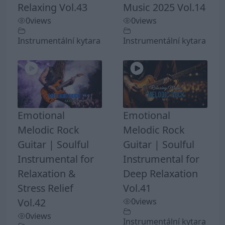
Relaxing Vol.43
Music 2025 Vol.14
0
views
0
views
Instrumentální kytara
Instrumentální kytara
Emotional
Emotional
Melodic Rock
Melodic Rock
Guitar | Soulful
Guitar | Soulful
Instrumental for
Instrumental for
Relaxation &
Deep Relaxation
Stress Relief
Vol.41
Vol.42
0
views
0
views
Instrumentální kytara