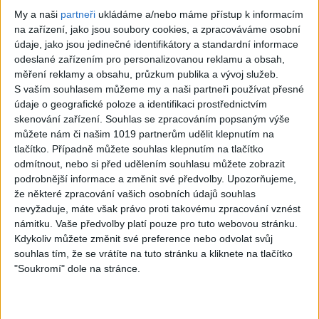
My a naši
partneři
ukládáme a/nebo máme přístup k informacím
na zařízení, jako jsou soubory cookies, a zpracováváme osobní
S?n’t är livet.
The Logical Song
údaje, jako jsou jedinečné identifikátory a standardní informace
Anne-Lie Rydé
– Supertramp –
odeslané zařízením pro personalizovanou reklamu a obsah,
měření reklamy a obsahu, průzkum publika a vývoj služeb.
Guitar cover
Guitar cover by
S vaším souhlasem můžeme my a naši partneři používat přesné
(Roger Paulsson
Phil McGarrick.
údaje o geografické poloze a identifikaci prostřednictvím
skenování zařízení. Souhlas se zpracováním popsaným výše
BT) Played by Phil
0
views
můžete nám či našim 1019 partnerům udělit klepnutím na
McGarrick
tlačítko. Případně můžete souhlas klepnutím na tlačítko
Instrumentální kytara
0
views
odmítnout, nebo si před udělením souhlasu můžete zobrazit
podrobnější informace a změnit své předvolby.
Upozorňujeme,
Instrumentální kytara
že některé zpracování vašich osobních údajů souhlas
nevyžaduje, máte však právo proti takovému zpracování vznést
námitku. Vaše předvolby platí pouze pro tuto webovou stránku.
Kdykoliv můžete změnit své preference nebo odvolat svůj
souhlas tím, že se vrátíte na tuto stránku a kliknete na tlačítko
"Soukromí" dole na stránce.
Foot Tapper – The
Charlie Freak –
Shadows cover
Steely Dan …