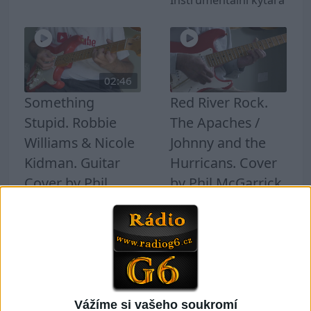
02:46
Something
Red River Rock.
Stupid. Robbie
The Apaches /
Williams & Nicole
Johnny and the
Kidman. Guitar
Hurricans. Cover
Cover by Phil
by Phil McGarrick
McGarrick.
0
views
1
views
Instrumentální kytara
Instrumentální kytara
Vážíme si vašeho soukromí