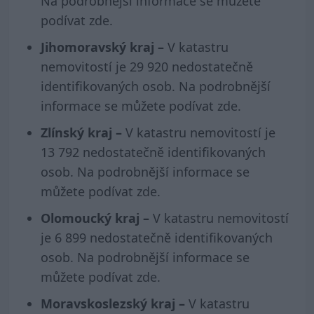
Na podrobnější informace se můžete
podívat
zde
.
Jihomoravský kraj –
V katastru
nemovitostí je 29 920 nedostatečně
identifikovaných osob. Na podrobnější
informace se můžete podívat
zde
.
Zlínský kraj –
V katastru nemovitostí je
13 792 nedostatečně identifikovaných
osob. Na podrobnější informace se
můžete podívat
zde
.
Olomoucký kraj –
V katastru nemovitostí
je 6 899 nedostatečně identifikovaných
osob. Na podrobnější informace se
můžete podívat
zde
.
Moravskoslezský kraj –
V katastru