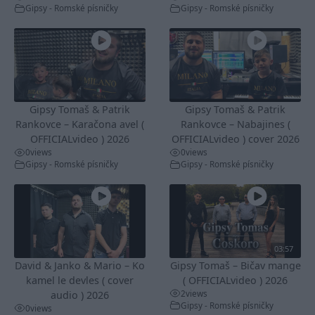
Gipsy - Romské písničky
Gipsy - Romské písničky
Gipsy Tomaš & Patrik
Gipsy Tomaš & Patrik
Rankovce – Karačona avel (
Rankovce – Nabajines (
OFFICIALvideo ) 2026
OFFICIALvideo ) cover 2026
0
views
0
views
Gipsy - Romské písničky
Gipsy - Romské písničky
03:57
David & Janko & Mario – Ko
Gipsy Tomaš – Bičav mange
kamel le devles ( cover
( OFFICIALvideo ) 2026
2
views
audio ) 2026
Gipsy - Romské písničky
0
views