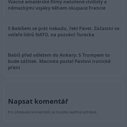
Vzácné amatérské filmy natočené civilisty a
německými vojáky během okupace Francie
S Babišem se prát nebudu, řekl Pavel. Zúčastní se
večeře lídrů NATO, na pozvání Turecka
Babiš před odletem do Ankary: S Trumpem to
bude zážitek. Macinka poslal Pavlovi ironické
přání
Napsat komentář
Pro přidávání komentářů se musíte nejdříve
přihlásit
.