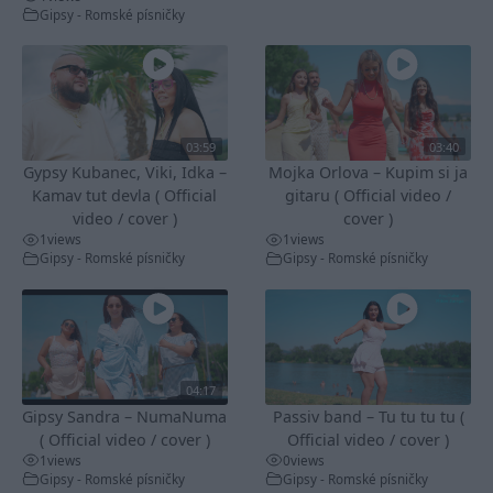
Gipsy - Romské písničky
03:59
03:40
Gypsy Kubanec, Viki, Idka –
Mojka Orlova – Kupim si ja
Kamav tut devla ( Official
gitaru ( Official video /
video / cover )
cover )
1
views
1
views
Gipsy - Romské písničky
Gipsy - Romské písničky
04:17
Gipsy Sandra – NumaNuma
Passiv band – Tu tu tu tu (
( Official video / cover )
Official video / cover )
1
views
0
views
Gipsy - Romské písničky
Gipsy - Romské písničky