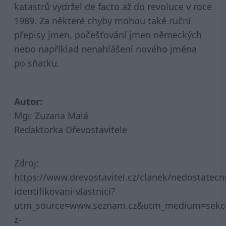
katastrů vydržel de facto až do revoluce v roce
1989. Za některé chyby mohou také ruční
přepisy jmen, počešťování jmen německých
nebo například nenahlášení nového jména
po sňatku.
Autor:
Mgr. Zuzana Malá
Redaktorka Dřevostavitele
Zdroj:
https://www.drevostavitel.cz/clanek/nedostatecn
identifikovani-vlastnici?
utm_source=www.seznam.cz&utm_medium=sekc
z-