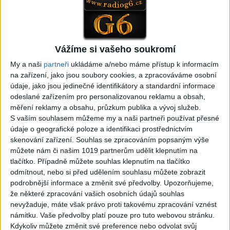
Majka Natalka Mata
Keke Band – Avel Ke
Tanecne cover video od
Mande (Official VideoKlip)
Gipsy MT band
2026
Vážíme si vašeho soukromí
0
views
0
views
My a naši
partneři
ukládáme a/nebo máme přístup k informacím
Gipsy - Romské písničky
Gipsy - Romské písničky
na zařízení, jako jsou soubory cookies, a zpracováváme osobní
údaje, jako jsou jedinečné identifikátory a standardní informace
odeslané zařízením pro personalizovanou reklamu a obsah,
měření reklamy a obsahu, průzkum publika a vývoj služeb.
S vaším souhlasem můžeme my a naši partneři používat přesné
údaje o geografické poloze a identifikaci prostřednictvím
skenování zařízení. Souhlas se zpracováním popsaným výše
Fronex Band – Devla (
AGRIM BAND – Prezencia (
můžete nám či našim 1019 partnerům udělit klepnutím na
OFFICIAL VIDEO )
COVER )
0
views
0
views
tlačítko. Případně můžete souhlas klepnutím na tlačítko
Gipsy - Romské písničky
Gipsy - Romské písničky
odmítnout, nebo si před udělením souhlasu můžete zobrazit
podrobnější informace a změnit své předvolby.
Upozorňujeme,
že některé zpracování vašich osobních údajů souhlas
nevyžaduje, máte však právo proti takovému zpracování vznést
námitku. Vaše předvolby platí pouze pro tuto webovou stránku.
Kdykoliv můžete změnit své preference nebo odvolat svůj