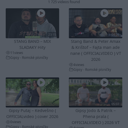
1 725 videos found
23:15
04:26
STANG BAND – MIX
Stang Band & Peter Amax
SLADAKY Hity
& Krištof – Fajta man ade
11
views
nane ( OFFICIALVIDEO ) VT
Gipsy - Romské písničky
2026
4
views
Gipsy - Romské písničky
05:07
Gipsy Putaj – Kedvešno (
Gipsy Jodo & Patrik –
OFFICIALvideo ) cover 2026
Phena prala (
0
views
OFFICIALVIDEO ) 2026 VT
Gipsy - Romské písničky
4
views