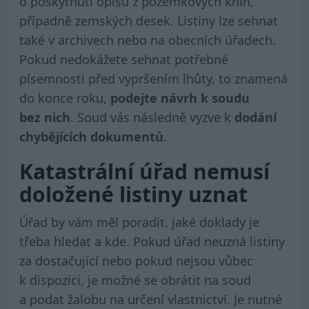
o poskytnutí opisů z pozemkových knih,
případně zemských desek. Listiny lze sehnat
také v archivech nebo na obecních úřadech.
Pokud nedokážete sehnat potřebné
písemnosti před vypršením lhůty, to znamená
do konce roku,
podejte návrh k soudu
bez nich
. Soud vás následně vyzve k
dodání
chybějících dokumentů
.
K
atastrální úřad
nemusí
doložené listiny uznat
Úřad by vám měl poradit, jaké doklady je
třeba hledat a kde. Pokud úřad neuzná listiny
za dostačující nebo pokud nejsou vůbec
k dispozici, je možné se obrátit na soud
a podat žalobu na určení vlastnictví. Je nutné