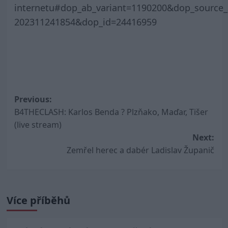
internetu#dop_ab_variant=1190200&dop_source
202311241854&dop_id=24416959
Post
Previous:
B4THECLASH: Karlos Benda ? Plzňako, Maďar, Tišer
navigation
(live stream)
Next:
Zemřel herec a dabér Ladislav Županič
Více příběhů