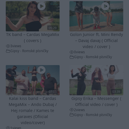
05:29
TK band – Cardas MegaMix
Golon Junior ft. Mini Rendy
( covers )
– Davaj davaj ( Official
3
views
video / cover )
Gipsy - Romské písničky
0
views
Gipsy - Romské písničky
07:03
03:39
Kalai kiss band – Cardas
Gipsy Erika – Messenger (
MegaMix – Ando Dubaj /
Official video / cover )
2
views
Hej romale / Kames te
Gipsy - Romské písničky
garaves (Ofiicial
video/cover)
1
views