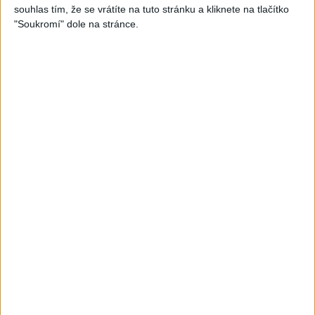
souhlas tím, že se vrátíte na tuto stránku a kliknete na tlačítko
AGRIM BAND – Našti
AGRIM BAND – FOX – Jedna
"Soukromí" dole na stránce.
bisterav ( COVER )
pravda je ( COVER )
0
views
0
views
Gipsy - Romské písničky
Gipsy - Romské písničky
Ferko Slovenská Ves ?
Seba Band – ANDO DUBAI (
Gipsy Culy – BMW (
OFFICIAL VIDEO ) COVER
0
views
OFFICIAL VIDEO ) COVER
Gipsy - Romské písničky
0
views
Gipsy - Romské písničky