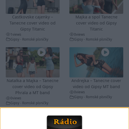
08:25
Castkovske cajenky –
Majka a spol Tanecne
Tanecne cover video od
cover video od Gipsy
Gipsy Titanic
Titanic
1
views
0
views
Gipsy - Romské písničky
Gipsy - Romské písničky
Natalka a Majka – Tanecne
Andrejka – Tanecne cover
cover video od Gipsy
video od Gipsy MT band
0
views
Phrala a MT band
Gipsy - Romské písničky
0
views
Gipsy - Romské písničky