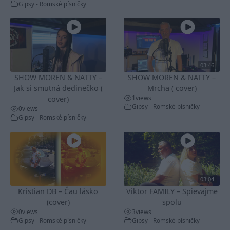
Gipsy - Romské písničky
03:46
SHOW MOREN & NATTY –
SHOW MOREN & NATTY –
Jak si smutná dedinečko (
Mrcha ( cover)
1
views
cover)
Gipsy - Romské písničky
0
views
Gipsy - Romské písničky
03:04
Kristian DB – Čau lásko
Viktor FAMILY – Spievajme
(cover)
spolu
0
views
3
views
Gipsy - Romské písničky
Gipsy - Romské písničky