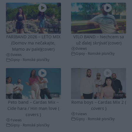
05:33
FARIBAND 2026 – LETO MIX
VILO BAND – Nechcem sa
(Domov ma nečakajte,
už ďalej skrývať (cover)
0
views
Mamo av pale)(cover)
Gipsy - Romské písničky
3
views
Gipsy - Romské písničky
05:40
05:02
Peto band – Cardas Mix –
Roma boys – Cardas Mix 2 (
Cide hara / Hin man love (
covers )
1
views
covers )
Gipsy - Romské písničky
1
views
Gipsy - Romské písničky