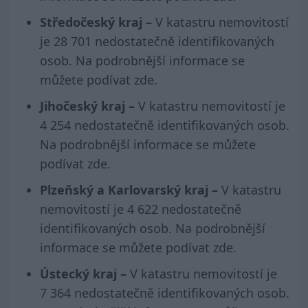
Středočeský kraj
–
V katastru nemovitostí
je 28 701 nedostatečně identifikovaných
osob. Na podrobnější informace se
můžete podívat
zde
.
Jihočeský kraj –
V katastru nemovitostí je
4 254 nedostatečně identifikovaných osob.
Na podrobnější informace se můžete
podívat
zde
.
Plzeňský a Karlovarský kraj
–
V katastru
nemovitostí je 4 622 nedostatečně
identifikovaných osob. Na podrobnější
informace se můžete podívat
zde
.
Ústecký kraj –
V katastru nemovitostí je
7 364 nedostatečně identifikovaných osob.