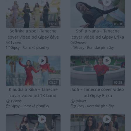
06:05
03:58
Sofinka a spol -Tanecne
Sofi a Nana – Tanecne
cover video od Gipsy čáve
cover video od Gipsy Erika
1
views
2
views
Gipsy - Romské písničky
Gipsy - Romské písničky
05:27
03:38
Klaudia a Kika – Tanecne
Sofi – Tanecne cover video
cover video od TK band
od Gipsy Erika
1
views
2
views
Gipsy - Romské písničky
Gipsy - Romské písničky