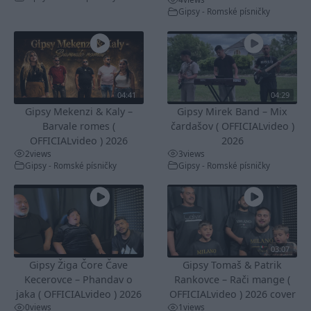
Gipsy - Romské písničky
04:41
04:29
Gipsy Mekenzi & Kaly –
Gipsy Mirek Band – Mix
Barvale romes (
čardašov ( OFFICIALvideo )
OFFICIALvideo ) 2026
2026
2
views
3
views
Gipsy - Romské písničky
Gipsy - Romské písničky
03:07
Gipsy Žiga Čore Čave
Gipsy Tomaš & Patrik
Kecerovce – Phandav o
Rankovce – Rači mange (
jaka ( OFFICIALvideo ) 2026
OFFICIALvideo ) 2026 cover
0
views
1
views