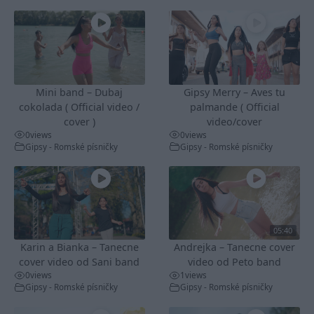
Mini band – Dubaj
Gipsy Merry – Aves tu
cokolada ( Official video /
palmande ( Official
cover )
video/cover
0
views
0
views
Gipsy - Romské písničky
Gipsy - Romské písničky
05:40
Karin a Bianka – Tanecne
Andrejka – Tanecne cover
cover video od Sani band
video od Peto band
0
views
1
views
Gipsy - Romské písničky
Gipsy - Romské písničky