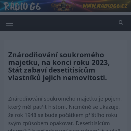
Skip
to
content
Primary
Menu
Znárodňování soukromého
majetku, na konci roku 2023,
Stát zabaví desetitisícům
vlastníků jejich nemovitosti.
Znárodňování soukromého majetku je pojem,
který měl patřit historii. Nicméně se ukazuje,
že rok 1948 se bude počátkem příštího roku
svým způsobem opakovat. Desetitisícům