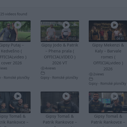
725 videos found
05:07
04:41
Gipsy Putaj –
Gipsy Jodo & Patrik
Gipsy Mekenzi &
Kedvešno (
– Phena prala (
Kaly – Barvale
FFICIALvideo )
OFFICIALVIDEO )
romes (
cover 2026
2026 VT
OFFICIALvideo )
views
4
views
2026
2
views
y - Romské písničky
Gipsy - Romské písničky
Gipsy - Romské písničky
03:07
ipsy Tomaš &
Gipsy Tomaš &
Gipsy Tomaš &
trik Rankovce –
Patrik Rankovce –
Patrik Rankovce –