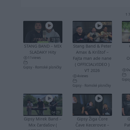
1 
23:15
04:26
STANG BAND – MIX
Stang Band & Peter
SLADAKY Hity
Amax & Krištof –
11
views
Fajta man ade nane
O
( OFFICIALVIDEO )
Gipsy - Romské písničky
0
VT 2026
4
views
Gips
Gipsy - Romské písničky
04:29
Gipsy Mirek Band –
Gipsy Žiga Čore
G
Mix čardašov (
Čave Kecerovce –
Pa