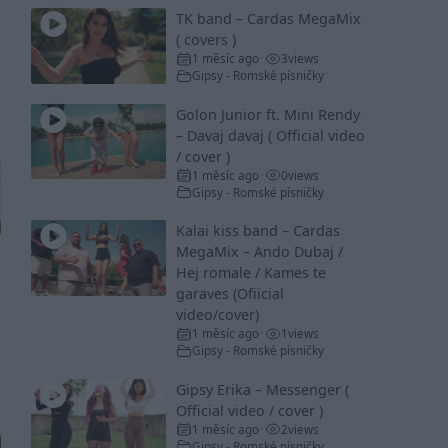
TK band – Cardas MegaMix
( covers )
1 měsíc ago
3
views
•
Gipsy - Romské písničky
Golon Junior ft. Mini Rendy
– Davaj davaj ( Official video
/ cover )
1 měsíc ago
0
views
•
Gipsy - Romské písničky
Kalai kiss band – Cardas
MegaMix – Ando Dubaj /
Hej romale / Kames te
garaves (Ofiicial
video/cover)
1 měsíc ago
1
views
•
Gipsy - Romské písničky
Gipsy Erika – Messenger (
Official video / cover )
1 měsíc ago
2
views
•
Gipsy - Romské písničky