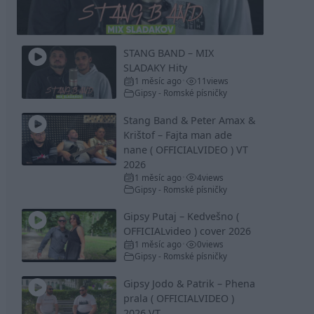
Video
STANG BAND – MIX
SLADAKY Hity
1 měsíc ago
11
views
•
Gipsy - Romské písničky
Stang Band & Peter Amax &
Krištof – Fajta man ade
nane ( OFFICIALVIDEO ) VT
2026
1 měsíc ago
4
views
•
Gipsy - Romské písničky
Gipsy Putaj – Kedvešno (
OFFICIALvideo ) cover 2026
1 měsíc ago
0
views
•
Gipsy - Romské písničky
Gipsy Jodo & Patrik – Phena
prala ( OFFICIALVIDEO )
2026 VT