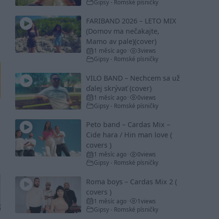
Gipsy - Romské písničky
FARIBAND 2026 – LETO MIX
(Domov ma nečakajte,
Mamo av pale)(cover)
1 měsíc ago
3
views
•
Gipsy - Romské písničky
VILO BAND – Nechcem sa už
ďalej skrývať (cover)
1 měsíc ago
0
views
•
Gipsy - Romské písničky
Peto band – Cardas Mix –
Cide hara / Hin man love (
covers )
1 měsíc ago
0
views
•
Gipsy - Romské písničky
Roma boys – Cardas Mix 2 (
covers )
1 měsíc ago
1
views
•
Gipsy - Romské písničky