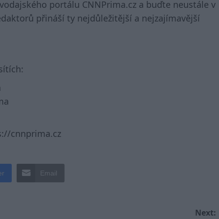
avodajského portálu CNNPrima.cz a buďte neustále v
aktorů přináší ty nejdůležitější a nejzajímavější
ítích:
a
ma
://cnnprima.cz
er
Email
Next: