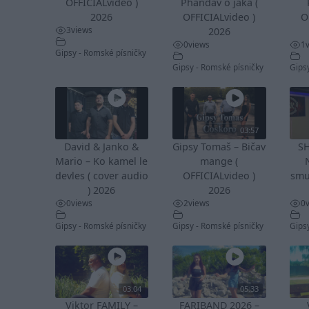
OFFICIALvideo )
Phandav o jaka (
2026
OFFICIALvideo )
O
3
views
2026
0
views
1
Gipsy - Romské písničky
Gipsy - Romské písničky
Gips
03:57
David & Janko &
Gipsy Tomaš – Bičav
S
Mario – Ko kamel le
mange (
devles ( cover audio
OFFICIALvideo )
smu
) 2026
2026
0
views
2
views
0
Gipsy - Romské písničky
Gipsy - Romské písničky
Gips
03:04
05:33
Viktor FAMILY –
FARIBAND 2026 –