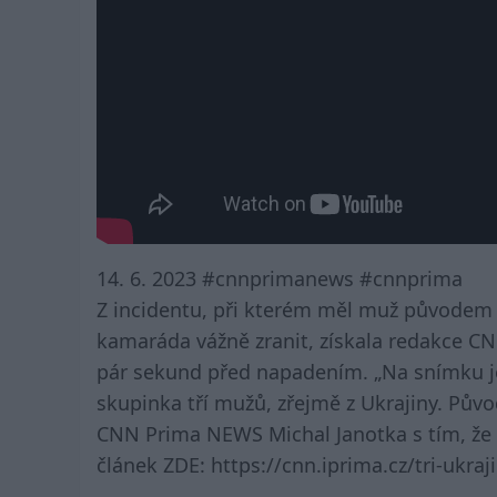
14. 6. 2023 #cnnprimanews #cnnprima
Z incidentu, při kterém měl muž původem 
kamaráda vážně zranit, získala redakce CN
pár sekund před napadením. „Na snímku je
skupinka tří mužů, zřejmě z Ukrajiny. Půvo
CNN Prima NEWS Michal Janotka s tím, že i
článek ZDE: https://cnn.iprima.cz/tri-ukraj