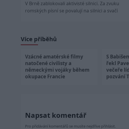
V Brně zablokovali aktivisté silnici. Za zvuku
navigation
romských písní se povalují na silnici a svačí
Více příběhů
Vzácné amatérské filmy
S Babiše
natočené civilisty a
řekl Pave
německými vojáky během
večeře lí
okupace Francie
pozvání 
Napsat komentář
Pro přidávání komentářů se musíte nejdříve
přihlásit
.