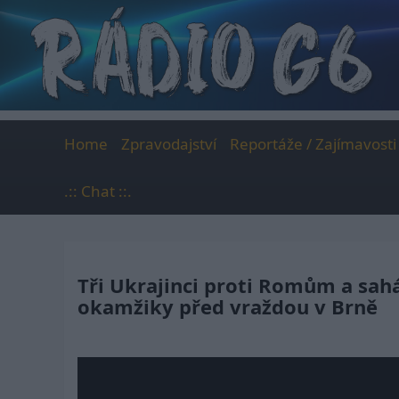
Skip
to
content
Home
Zpravodajství
Reportáže / Zajímavosti
.:: Chat ::.
Tři Ukrajinci proti Romům a sah
okamžiky před vraždou v Brně