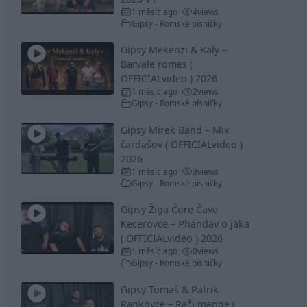
1 měsíc ago
4
views
•
Gipsy - Romské písničky
Gipsy Mekenzi & Kaly –
Barvale romes (
OFFICIALvideo ) 2026
1 měsíc ago
2
views
•
Gipsy - Romské písničky
Gipsy Mirek Band – Mix
čardašov ( OFFICIALvideo )
2026
1 měsíc ago
3
views
•
Gipsy - Romské písničky
Gipsy Žiga Čore Čave
Kecerovce – Phandav o jaka
( OFFICIALvideo ) 2026
1 měsíc ago
0
views
•
Gipsy - Romské písničky
Gipsy Tomaš & Patrik
Rankovce – Rači mange (