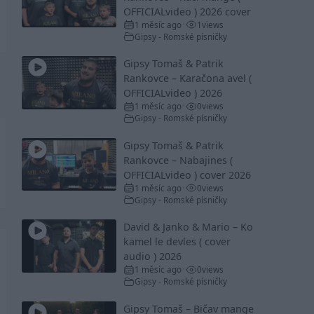
OFFICIALvideo ) 2026 cover
1 měsíc ago
1
views
•
Gipsy - Romské písničky
Gipsy Tomaš & Patrik
Rankovce – Karačona avel (
OFFICIALvideo ) 2026
1 měsíc ago
0
views
•
Gipsy - Romské písničky
Gipsy Tomaš & Patrik
Rankovce – Nabajines (
OFFICIALvideo ) cover 2026
1 měsíc ago
0
views
•
Gipsy - Romské písničky
David & Janko & Mario – Ko
kamel le devles ( cover
audio ) 2026
1 měsíc ago
0
views
•
Gipsy - Romské písničky
Gipsy Tomaš – Bičav mange