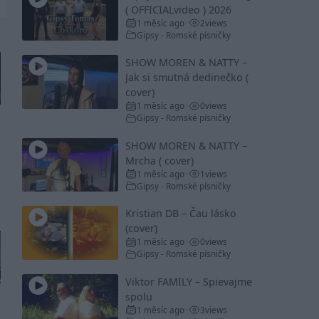
( OFFICIALvideo ) 2026
1 měsíc ago
2
views
•
Gipsy - Romské písničky
SHOW MOREN & NATTY –
Jak si smutná dedinečko (
cover)
1 měsíc ago
0
views
•
Gipsy - Romské písničky
SHOW MOREN & NATTY –
Mrcha ( cover)
1 měsíc ago
1
views
•
Gipsy - Romské písničky
Kristian DB – Čau lásko
(cover)
1 měsíc ago
0
views
•
Gipsy - Romské písničky
Viktor FAMILY – Spievajme
spolu
1 měsíc ago
3
views
•