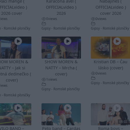
Rači mange (
Karačona avel (
Nabajines (
FFICIALvideo )
OFFICIALvideo )
OFFICIALvideo )
2026 cover
2026
cover 2026
views
0
views
0
views
y - Romské písničky
Gipsy - Romské písničky
Gipsy - Romské písničky
03:46
HOW MOREN &
SHOW MOREN &
Kristian DB – Čau
NATTY – Jak si
NATTY – Mrcha (
lásko (cover)
0
views
tná dedinečko (
cover)
1
views
cover)
Gipsy - Romské písničky
views
Gipsy - Romské písničky
y - Romské písničky
05:02
VILO BAND –
Peto band – Cardas
Roma boys –