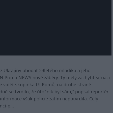
z Ukrajiny ubodat 23letého mladíka a jeho
N Prima NEWS nové záběry. Ty měly zachytit situaci
 vidět skupinka tří Romů, na druhé straně
dně se tvrdilo, že útočník byl sám,“ popsal reportér
nformace však policie zatím nepotvrdila. Celý
inci-p…