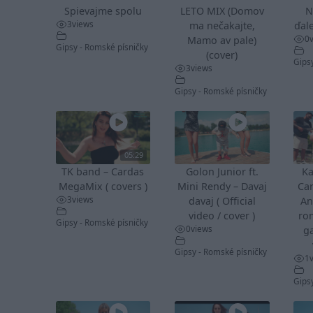
Spievajme spolu
LETO MIX (Domov
N
3
views
ma nečakajte,
ďale
0
Mamo av pale)
Gipsy - Romské písničky
(cover)
Gips
3
views
Gipsy - Romské písničky
05:29
TK band – Cardas
Golon Junior ft.
Ka
MegaMix ( covers )
Mini Rendy – Davaj
Ca
3
views
davaj ( Official
An
video / cover )
ro
Gipsy - Romské písničky
0
views
ga
Gipsy - Romské písničky
1
Gips