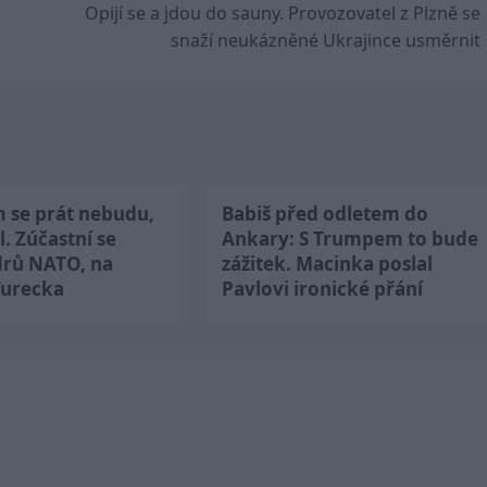
Opijí se a jdou do sauny. Provozovatel z Plzně se
snaží neukázněné Ukrajince usměrnit
m se prát nebudu,
Babiš před odletem do
l. Zúčastní se
Ankary: S Trumpem to bude
drů NATO, na
zážitek. Macinka poslal
Turecka
Pavlovi ironické přání