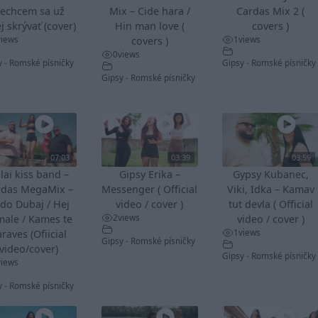
echcem sa už
Mix – Cide hara /
Cardas Mix 2 (
j skrývať (cover)
Hin man love (
covers )
views
1
views
covers )
0
views
y - Romské písničky
Gipsy - Romské písničky
Gipsy - Romské písničky
07:03
03:39
03:59
lai kiss band –
Gipsy Erika –
Gypsy Kubanec,
rdas MegaMix –
Messenger ( Official
Viki, Idka – Kamav
do Dubaj / Hej
video / cover )
tut devla ( Official
2
views
male / Kames te
video / cover )
1
views
raves (Ofiicial
Gipsy - Romské písničky
video/cover)
Gipsy - Romské písničky
views
y - Romské písničky