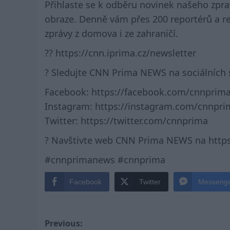
Přihlaste se k odběru novinek našeho zpr
obraze. Denně vám přes 200 reportérů a red
zprávy z domova i ze zahraničí.
?? https://cnn.iprima.cz/newsletter
? Sledujte CNN Prima NEWS na sociálních s
Facebook: https://facebook.com/cnnprim
Instagram: https://instagram.com/cnnpri
Twitter: https://twitter.com/cnnprima
? Navštivte web CNN Prima NEWS na https
#cnnprimanews #cnnprima
Facebook
Twitter
Messeng
Post
Previous: