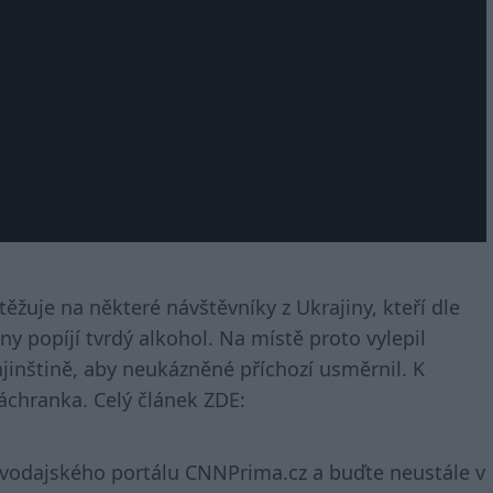
těžuje na některé návštěvníky z Ukrajiny, kteří dle
y popíjí tvrdý alkohol. Na místě proto vylepil
jinštině, aby neukázněné příchozí usměrnil. K
áchranka. Celý článek ZDE:
avodajského portálu CNNPrima.cz a buďte neustále v