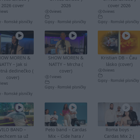
2026 cover
2026
cover 2026
views
0
views
0
views
y - Romské písničky
Gipsy - Romské písničky
Gipsy - Romské písničky
03:46
HOW MOREN &
SHOW MOREN &
Kristian DB – Čau
NATTY – Jak si
NATTY – Mrcha (
lásko (cover)
0
views
tná dedinečko (
cover)
1
views
cover)
Gipsy - Romské písničky
views
Gipsy - Romské písničky
y - Romské písničky
05:40
05:02
VILO BAND –
Peto band – Cardas
Roma boys –
echcem sa už
Mix – Cide hara /
Cardas Mix 2 (