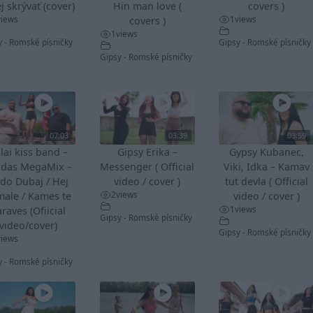
j skrývať (cover)
Hin man love (
covers )
views
1
views
covers )
1
views
y - Romské písničky
Gipsy - Romské písničky
Gipsy - Romské písničky
07:03
03:39
03:59
lai kiss band –
Gipsy Erika –
Gypsy Kubanec,
rdas MegaMix –
Messenger ( Official
Viki, Idka – Kamav
do Dubaj / Hej
video / cover )
tut devla ( Official
2
views
male / Kames te
video / cover )
1
views
raves (Ofiicial
Gipsy - Romské písničky
video/cover)
Gipsy - Romské písničky
views
y - Romské písničky