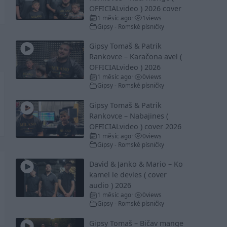
OFFICIALvideo ) 2026 cover
1 měsíc ago
1
views
•
Gipsy - Romské písničky
Gipsy Tomaš & Patrik
Rankovce – Karačona avel (
OFFICIALvideo ) 2026
1 měsíc ago
0
views
•
Gipsy - Romské písničky
Gipsy Tomaš & Patrik
Rankovce – Nabajines (
OFFICIALvideo ) cover 2026
1 měsíc ago
0
views
•
Gipsy - Romské písničky
David & Janko & Mario – Ko
kamel le devles ( cover
audio ) 2026
1 měsíc ago
0
views
•
Gipsy - Romské písničky
Gipsy Tomaš – Bičav mange