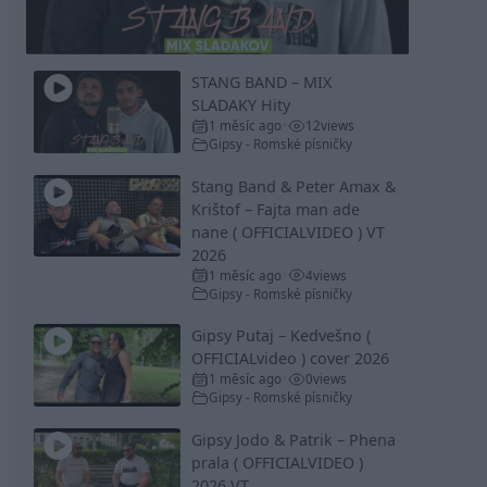
Video
STANG BAND – MIX
SLADAKY Hity
1 měsíc ago
12
views
•
Gipsy - Romské písničky
Stang Band & Peter Amax &
Krištof – Fajta man ade
nane ( OFFICIALVIDEO ) VT
2026
1 měsíc ago
4
views
•
Gipsy - Romské písničky
Gipsy Putaj – Kedvešno (
OFFICIALvideo ) cover 2026
1 měsíc ago
0
views
•
Gipsy - Romské písničky
Gipsy Jodo & Patrik – Phena
prala ( OFFICIALVIDEO )
2026 VT