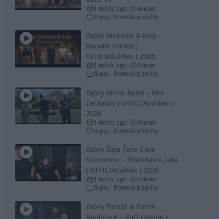
1 měsíc ago
4
views
•
Gipsy - Romské písničky
Gipsy Mekenzi & Kaly –
Barvale romes (
OFFICIALvideo ) 2026
1 měsíc ago
2
views
•
Gipsy - Romské písničky
Gipsy Mirek Band – Mix
čardašov ( OFFICIALvideo )
2026
1 měsíc ago
3
views
•
Gipsy - Romské písničky
Gipsy Žiga Čore Čave
Kecerovce – Phandav o jaka
( OFFICIALvideo ) 2026
1 měsíc ago
0
views
•
Gipsy - Romské písničky
Gipsy Tomaš & Patrik
Rankovce – Rači mange (