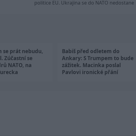
politice EU. Ukrajina se do NATO nedostane
m se prát nebudu,
Babiš před odletem do
l. Zúčastní se
Ankary: S Trumpem to bude
drů NATO, na
zážitek. Macinka poslal
Turecka
Pavlovi ironické přání