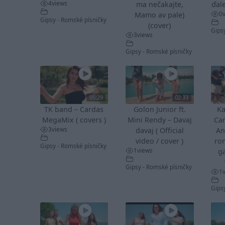
4
views
ma nečakajte,
ďale
0
Mamo av pale)
Gipsy - Romské písničky
(cover)
Gips
3
views
Gipsy - Romské písničky
05:29
02:33
TK band – Cardas
Golon Junior ft.
Ka
MegaMix ( covers )
Mini Rendy – Davaj
Ca
3
views
davaj ( Official
An
video / cover )
ro
Gipsy - Romské písničky
1
views
ga
Gipsy - Romské písničky
1
Gips