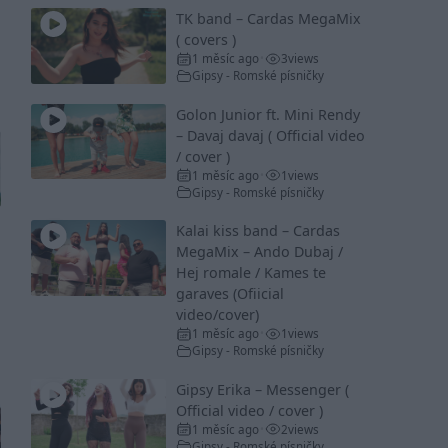
TK band – Cardas MegaMix
( covers )
1 měsíc ago
3
views
•
Gipsy - Romské písničky
Golon Junior ft. Mini Rendy
– Davaj davaj ( Official video
/ cover )
1 měsíc ago
1
views
•
Gipsy - Romské písničky
Kalai kiss band – Cardas
MegaMix – Ando Dubaj /
Hej romale / Kames te
garaves (Ofiicial
video/cover)
1 měsíc ago
1
views
•
Gipsy - Romské písničky
Gipsy Erika – Messenger (
Official video / cover )
1 měsíc ago
2
views
•
Gipsy - Romské písničky