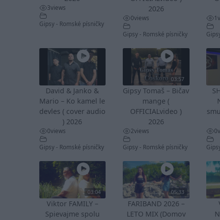
3
views
2026
0
views
1
Gipsy - Romské písničky
Gipsy - Romské písničky
Gips
03:57
David & Janko &
Gipsy Tomaš – Bičav
S
Mario – Ko kamel le
mange (
devles ( cover audio
OFFICIALvideo )
smu
) 2026
2026
0
views
2
views
0
Gipsy - Romské písničky
Gipsy - Romské písničky
Gips
03:04
05:33
Viktor FAMILY –
FARIBAND 2026 –
Spievajme spolu
LETO MIX (Domov
N