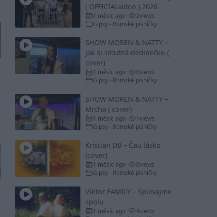
( OFFICIALvideo ) 2026
1 měsíc ago
2
views
•
Gipsy - Romské písničky
SHOW MOREN & NATTY –
Jak si smutná dedinečko (
cover)
1 měsíc ago
0
views
•
Gipsy - Romské písničky
SHOW MOREN & NATTY –
Mrcha ( cover)
1 měsíc ago
1
views
•
Gipsy - Romské písničky
Kristian DB – Čau lásko
(cover)
1 měsíc ago
0
views
•
Gipsy - Romské písničky
Viktor FAMILY – Spievajme
spolu
1 měsíc ago
4
views
•