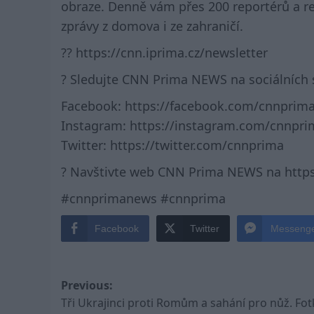
obraze. Denně vám přes 200 reportérů a red
zprávy z domova i ze zahraničí.
?? https://cnn.iprima.cz/newsletter
? Sledujte CNN Prima NEWS na sociálních s
Facebook: https://facebook.com/cnnprim
Instagram: https://instagram.com/cnnpri
Twitter: https://twitter.com/cnnprima
? Navštivte web CNN Prima NEWS na https
#cnnprimanews #cnnprima
Facebook
Twitter
Messeng
Post
Previous:
Tři Ukrajinci proti Romům a sahání pro nůž. Fot
navigation