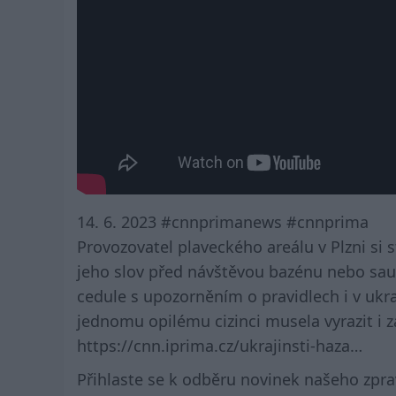
14. 6. 2023 #cnnprimanews #cnnprima
Provozovatel plaveckého areálu v Plzni si s
jeho slov před návštěvou bazénu nebo saun
cedule s upozorněním o pravidlech i v ukra
jednomu opilému cizinci musela vyrazit i z
https://cnn.iprima.cz/ukrajinsti-haza…
Přihlaste se k odběru novinek našeho zpr