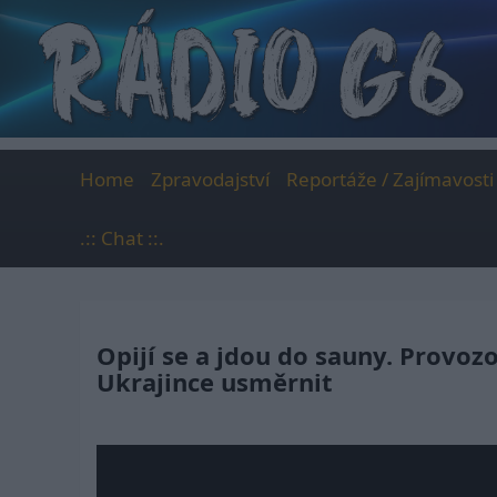
Skip
to
content
Home
Zpravodajství
Reportáže / Zajímavosti
.:: Chat ::.
Opijí se a jdou do sauny. Provoz
Ukrajince usměrnit