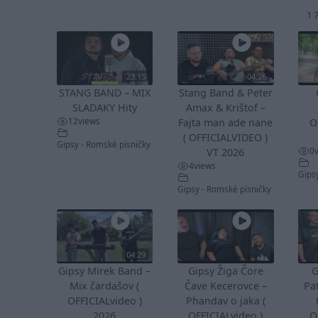
1 
23:15
04:26
STANG BAND – MIX
Stang Band & Peter
SLADAKY Hity
Amax & Krištof –
12
views
Fajta man ade nane
O
( OFFICIALVIDEO )
Gipsy - Romské písničky
0
VT 2026
4
views
Gips
Gipsy - Romské písničky
04:29
Gipsy Mirek Band –
Gipsy Žiga Čore
G
Mix čardašov (
Čave Kecerovce –
Pa
OFFICIALvideo )
Phandav o jaka (
2026
OFFICIALvideo )
O