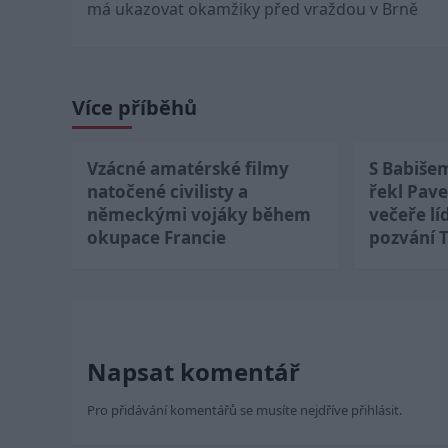
má ukazovat okamžiky před vraždou v Brně
Více příběhů
Vzácné amatérské filmy
S Babiše
natočené civilisty a
řekl Pave
německými vojáky během
večeře lí
okupace Francie
pozvání 
Napsat komentář
Pro přidávání komentářů se musíte nejdříve
přihlásit
.