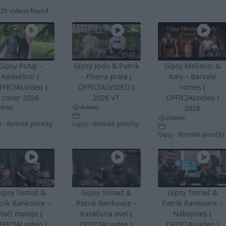
725 videos found
05:07
04:41
Gipsy Putaj –
Gipsy Jodo & Patrik
Gipsy Mekenzi &
Kedvešno (
– Phena prala (
Kaly – Barvale
FFICIALvideo )
OFFICIALVIDEO )
romes (
cover 2026
2026 VT
OFFICIALvideo )
views
4
views
2026
2
views
y - Romské písničky
Gipsy - Romské písničky
Gipsy - Romské písničky
03:07
ipsy Tomaš &
Gipsy Tomaš &
Gipsy Tomaš &
trik Rankovce –
Patrik Rankovce –
Patrik Rankovce –
Rači mange (
Karačona avel (
Nabajines (
FFICIALvideo )
OFFICIALvideo )
OFFICIALvideo )