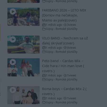
Gipsy - Romské písničky
FARIBAND 2026 – LETO MIX
(Domov ma nečakajte,
Mamo av pale)(cover)
1 měsíc ago
3
views
•
Gipsy - Romské písničky
VILO BAND – Nechcem sa už
ďalej skrývať (cover)
1 měsíc ago
0
views
•
Gipsy - Romské písničky
Peto band – Cardas Mix –
Cide hara / Hin man love (
covers )
1 měsíc ago
1
views
•
Gipsy - Romské písničky
Roma boys – Cardas Mix 2 (
covers )
1 měsíc ago
1
views
•
Gipsy - Romské písničky