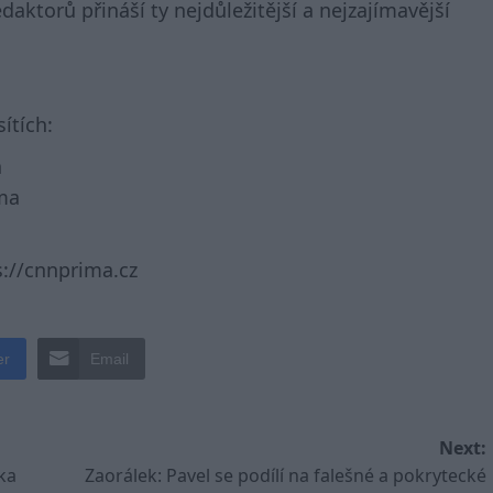
aktorů přináší ty nejdůležitější a nejzajímavější
ítích:
a
ma
://cnnprima.cz
er
Email
Next:
ka
Zaorálek: Pavel se podílí na falešné a pokrytecké