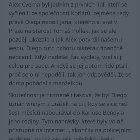
Alex Cverna byl jedním z prvních lidí, kteří se
vyčlenili ze společnosti Kotlárů, zejména tedy
právě Diega neboli Jana, kterého si vzal v
Praze na starost Tomáš Pollák. Jak se ale
později ukázalo a jak Alex potvrdil našemu
webu, Diego tuto ochotu nikterak finančně
neocenil. Když nadešel čas výplaty, vzal si ji
celou pro sebe. A když se jej potom lidé ptali,
proč se o ni nepodělí, tak jen odpověděl, že se
doma pohádal s manželkou.
Skutečnost je nicméně i taková, že byl Diego
uznán vinným z urážek na cti, kdy se více než
šest měsíců nabourával do Karlose Bendy a
jeho rodiny. Tyto nahrávky, které byly volně
přístupné na internetu, skončily na policejním
oddělení, načež zakročil městský úřad v