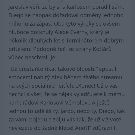
Jaroslav věří, že by si s Karlosem poradil sám,
Diego se naopak dožadoval odměny jednoho
milionu za zápas. Oba tyto výroky se ovšem
hluboce dotknuly Alexe Cverny, který je
několik dlouhých let s Terminátorem dobrým
přítelem. Podobné řeči ze strany Kotlárů
vůbec neschvaluje.
„Už přestaňte říkat takové blbosti!“ spustil
emocemi nabitý Alex během živého streamu
na svých sociálních sítích. „Konec! Už o vás
nechci slyšet, že se nějak vyjadřujete k mému
kamarádovi Karlosovi Vémolovi. A ještě
jednou to uděláš ty, Jardo, nebo ty, Diego, tak
za vámi pojedu a zbiju vás tak, že už v životě
nevlezete do žádné klece! Ano?!“ zdůraznil.