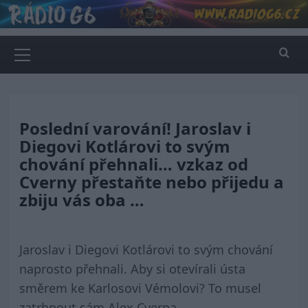
Skip
to
content
Primary
Menu
Poslední varování! Jaroslav i
Diegovi Kotlárovi to svým
chování přehnali… vzkaz od
Cverny přestaňte nebo přijedu a
zbiju vás oba …
Jaroslav i Diegovi Kotlárovi to svým chování
naprosto přehnali. Aby si otevírali ústa
směrem ke Karlosovi Vémolovi? To musel
zatrhnout sám Alex Cverna.