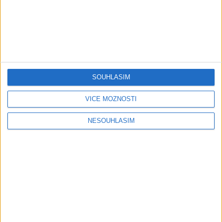
Ferko Slovenská Ves ?
Seba Band – ANDO DUBAI (
Gipsy Culy – BMW (
OFFICIAL VIDEO ) COVER
0
views
OFFICIAL VIDEO ) COVER
Gipsy - Romské písničky
0
views
Gipsy - Romské písničky
SOUHLASÍM
VÍCE MOŽNOSTÍ
NESOUHLASÍM
Gipsy Emil & Riky Band –
Gipsy Jarko Malčice –
Namaren tumen ( OFFICIAL
Maďarský Čardaš (
VIDEO ) COVER
OFFICIAL VIDEO )
0
views
0
views
Gipsy - Romské písničky
Gipsy - Romské písničky
1
2
3
…
35
»
Page 1 of 35