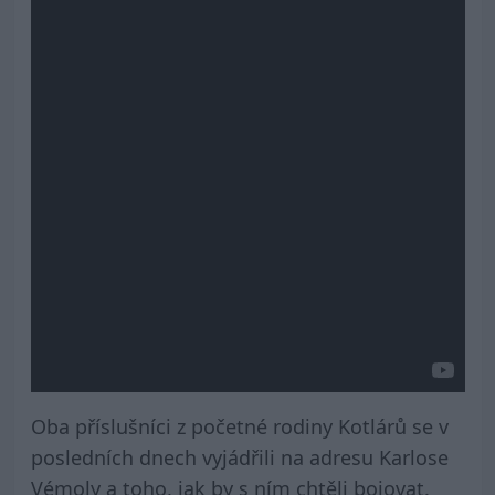
Oba příslušníci z početné rodiny Kotlárů se v
posledních dnech vyjádřili na adresu Karlose
Vémoly a toho, jak by s ním chtěli bojovat.