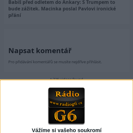
Babiš před odletem do Ankary: S Trumpem to
bude zážitek. Macinka poslal Pavlovi ironické
přání
Napsat komentář
Pro přidávání komentářů se musíte nejdříve
přihlásit
.
1 725 videos found
23:15
04:26
STANG BAND – MIX
Stang Band & Peter Amax
SLADAKY Hity
& Krištof – Fajta man ade
Vážíme si vašeho soukromí
11
views
nane ( OFFICIALVIDEO ) VT