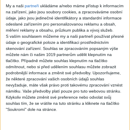
Gipsy - Romské písničky
2026
My a naši
partneři
ukládáme a/nebo máme přístup k informacím
4
views
na zařízení, jako jsou soubory cookies, a zpracováváme osobní
Gipsy - Romské písničky
údaje, jako jsou jedinečné identifikátory a standardní informace
odeslané zařízením pro personalizovanou reklamu a obsah,
měření reklamy a obsahu, průzkum publika a vývoj služeb.
S vaším souhlasem můžeme my a naši partneři používat přesné
údaje o geografické poloze a identifikaci prostřednictvím
skenování zařízení. Souhlas se zpracováním popsaným výše
05:07
můžete nám či našim 1019 partnerům udělit klepnutím na
Gipsy Putaj – Kedvešno (
Gipsy Jodo & Patrik –
tlačítko. Případně můžete souhlas klepnutím na tlačítko
OFFICIALvideo ) cover 2026
Phena prala (
odmítnout, nebo si před udělením souhlasu můžete zobrazit
0
views
OFFICIALVIDEO ) 2026 VT
podrobnější informace a změnit své předvolby.
Upozorňujeme,
Gipsy - Romské písničky
4
views
že některé zpracování vašich osobních údajů souhlas
Gipsy - Romské písničky
nevyžaduje, máte však právo proti takovému zpracování vznést
námitku. Vaše předvolby platí pouze pro tuto webovou stránku.
Kdykoliv můžete změnit své preference nebo odvolat svůj
souhlas tím, že se vrátíte na tuto stránku a kliknete na tlačítko
"Soukromí" dole na stránce.
04:41
04:29
Gipsy Mekenzi & Kaly –
Gipsy Mirek Band – Mix
Barvale romes (
čardašov ( OFFICIALvideo )