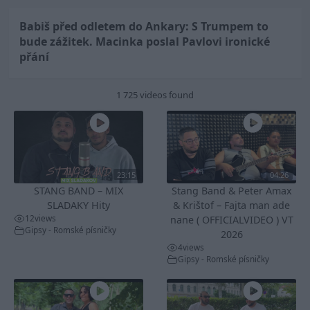
Babiš před odletem do Ankary: S Trumpem to
bude zážitek. Macinka poslal Pavlovi ironické
přání
1 725 videos found
23:15
04:26
STANG BAND – MIX
Stang Band & Peter Amax
SLADAKY Hity
& Krištof – Fajta man ade
12
views
nane ( OFFICIALVIDEO ) VT
Gipsy - Romské písničky
2026
4
views
Gipsy - Romské písničky