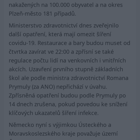
nakažených na 100.000 obyvatel a na okres
Plzeň-město 181 případů.
Ministerstvo zdravotnictví dnes zveřejnilo
další opatření, která mají omezit šíření
covidu-19. Restaurace a bary budou muset od
čtvrtka zavírat ve 22:00 a zpřísní se také
regulace počtu lidí na venkovních i vnitřních
akcích. Uzavření prvního stupně základních
škol ale podle ministra zdravotnictví Romana
Prymuly (za ANO) nepřichází v úvahu.
Zpřísněná opatření budou podle Prymuly po
14 dnech zrušena, pokud povedou ke snížení
klíčových ukazatelů šíření infekce.
Německo nyní s výjimkou Ústeckého a
Moravskoslezského kraje považuje území