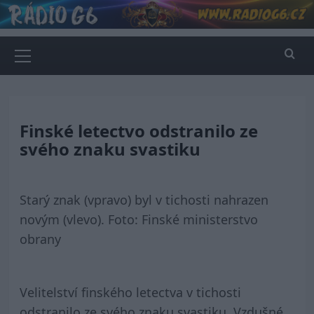
Skip
to
content
Primary
Menu
Finské letectvo odstranilo ze
svého znaku svastiku
Starý znak (vpravo) byl v tichosti nahrazen
novým (vlevo). Foto: Finské ministerstvo
obrany
Velitelství finského letectva v tichosti
odstranilo ze svého znaku svastiku. Vzdušné