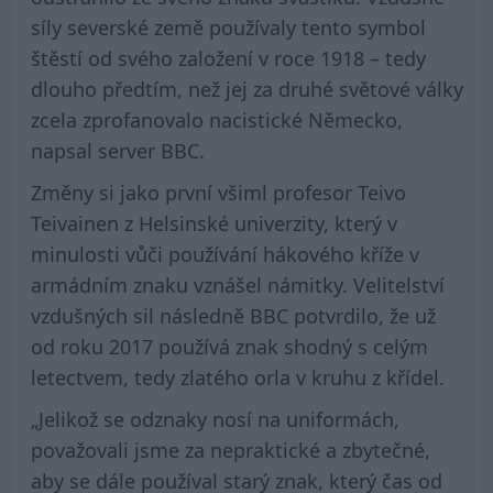
síly severské země používaly tento symbol
štěstí od svého založení v roce 1918 – tedy
dlouho předtím, než jej za druhé světové války
zcela zprofanovalo nacistické Německo,
napsal server BBC.
Změny si jako první všiml profesor Teivo
Teivainen z Helsinské univerzity, který v
minulosti vůči používání hákového kříže v
armádním znaku vznášel námitky. Velitelství
vzdušných sil následně BBC potvrdilo, že už
od roku 2017 používá znak shodný s celým
letectvem, tedy zlatého orla v kruhu z křídel.
„Jelikož se odznaky nosí na uniformách,
považovali jsme za nepraktické a zbytečné,
aby se dále používal starý znak, který čas od