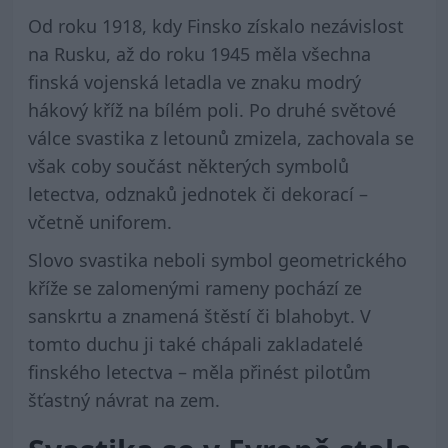
Od roku 1918, kdy Finsko získalo nezávislost
na Rusku, až do roku 1945 měla všechna
finská vojenská letadla ve znaku modrý
hákový kříž na bílém poli. Po druhé světové
válce svastika z letounů zmizela, zachovala se
však coby součást některých symbolů
letectva, odznaků jednotek či dekorací –
včetně uniforem.
Slovo svastika neboli symbol geometrického
kříže se zalomenými rameny pochází ze
sanskrtu a znamená štěstí či blahobyt. V
tomto duchu ji také chápali zakladatelé
finského letectva – měla přinést pilotům
šťastný návrat na zem.