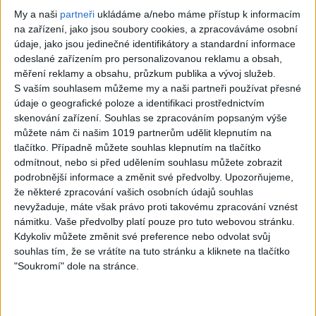
My a naši
partneři
ukládáme a/nebo máme přístup k informacím
na zařízení, jako jsou soubory cookies, a zpracováváme osobní
údaje, jako jsou jedinečné identifikátory a standardní informace
odeslané zařízením pro personalizovanou reklamu a obsah,
05:07
měření reklamy a obsahu, průzkum publika a vývoj služeb.
Gipsy Putaj – Kedvešno (
Gipsy Jodo & Patrik –
S vaším souhlasem můžeme my a naši partneři používat přesné
OFFICIALvideo ) cover 2026
Phena prala (
údaje o geografické poloze a identifikaci prostřednictvím
0
views
OFFICIALVIDEO ) 2026 VT
skenování zařízení. Souhlas se zpracováním popsaným výše
Gipsy - Romské písničky
4
views
můžete nám či našim 1019 partnerům udělit klepnutím na
Gipsy - Romské písničky
tlačítko. Případně můžete souhlas klepnutím na tlačítko
odmítnout, nebo si před udělením souhlasu můžete zobrazit
podrobnější informace a změnit své předvolby.
Upozorňujeme,
že některé zpracování vašich osobních údajů souhlas
nevyžaduje, máte však právo proti takovému zpracování vznést
námitku. Vaše předvolby platí pouze pro tuto webovou stránku.
04:41
04:29
Kdykoliv můžete změnit své preference nebo odvolat svůj
Gipsy Mekenzi & Kaly –
Gipsy Mirek Band – Mix
souhlas tím, že se vrátíte na tuto stránku a kliknete na tlačítko
Barvale romes (
čardašov ( OFFICIALvideo )
"Soukromí" dole na stránce.
OFFICIALvideo ) 2026
2026
3
views
3
views
Gipsy - Romské písničky
Gipsy - Romské písničky