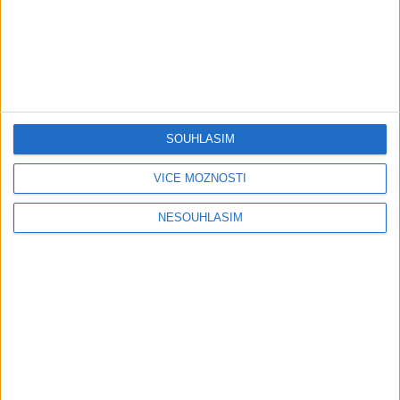
0
views
OFFICIAL VIDEO ) COVER
Gipsy - Romské písničky
0
views
Gipsy - Romské písničky
SOUHLASÍM
Gipsy Emil & Riky Band –
Gipsy Jarko Malčice –
VÍCE MOŽNOSTÍ
Namaren tumen ( OFFICIAL
Maďarský Čardaš (
VIDEO ) COVER
OFFICIAL VIDEO )
0
views
0
views
NESOUHLASÍM
Gipsy - Romské písničky
Gipsy - Romské písničky
1
2
3
…
35
»
Page 1 of 35