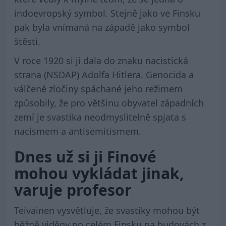
indoevropský symbol. Stejně jako ve Finsku
pak byla vnímaná na západě jako symbol
štěstí.
V roce 1920 si ji dala do znaku nacistická
strana (NSDAP) Adolfa Hitlera. Genocida a
válčené zločiny spáchané jeho režimem
způsobily, že pro většinu obyvatel západních
zemí je svastika neodmyslitelně spjata s
nacismem a antisemitismem.
Dnes už si ji Finové
mohou vykládat jinak,
varuje profesor
Teivainen vysvětluje, že svastiky mohou být
běžně viděny po celém Finsku na budovách z