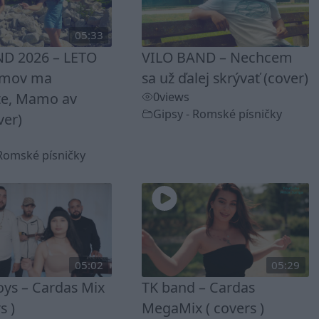
05:33
D 2026 – LETO
VILO BAND – Nechcem
omov ma
sa už ďalej skrývať (cover)
te, Mamo av
0
views
Gipsy - Romské písničky
ver)
 Romské písničky
05:02
05:29
ys – Cardas Mix
TK band – Cardas
s )
MegaMix ( covers )