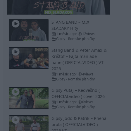
Video
STANG BAND – MIX
SLADAKY Hity
1 měsíc ago
12
views
•
Gipsy - Romské písničky
Stang Band & Peter Amax &
Krištof – Fajta man ade
nane ( OFFICIALVIDEO ) VT
2026
1 měsíc ago
4
views
•
Gipsy - Romské písničky
Gipsy Putaj – Kedvešno (
OFFICIALvideo ) cover 2026
1 měsíc ago
0
views
•
Gipsy - Romské písničky
Gipsy Jodo & Patrik – Phena
prala ( OFFICIALVIDEO )
2026 VT