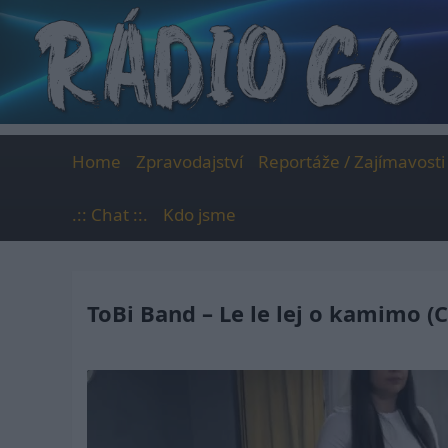
Skip
to
content
Home
Zpravodajství
Reportáže / Zajímavosti
.:: Chat ::.
Kdo jsme
ToBi Band – Le le lej o kamimo (