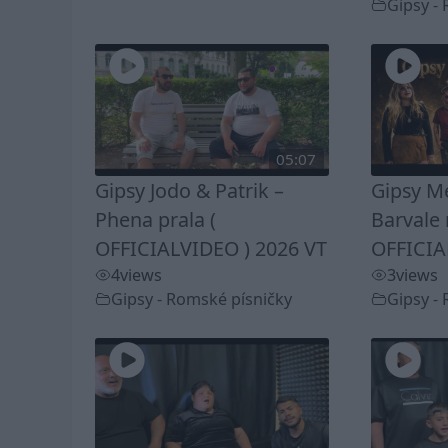
Gipsy -
05:07
Gipsy Jodo & Patrik –
Gipsy Me
Phena prala (
Barvale 
OFFICIALVIDEO ) 2026 VT
OFFICIA
4
views
3
views
Gipsy - Romské písničky
Gipsy -