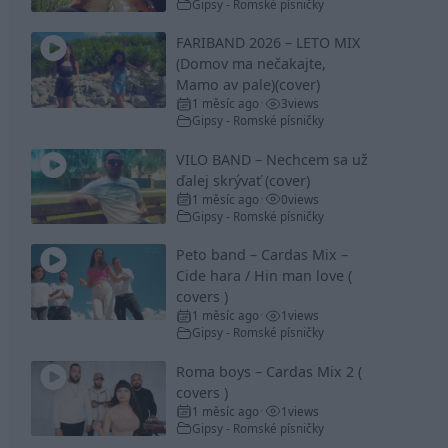
Gipsy - Romské písničky
FARIBAND 2026 – LETO MIX
(Domov ma nečakajte,
Mamo av pale)(cover)
1 měsíc ago
3
views
•
Gipsy - Romské písničky
VILO BAND – Nechcem sa už
ďalej skrývať (cover)
1 měsíc ago
0
views
•
Gipsy - Romské písničky
Peto band – Cardas Mix –
Cide hara / Hin man love (
covers )
1 měsíc ago
1
views
•
Gipsy - Romské písničky
Roma boys – Cardas Mix 2 (
covers )
1 měsíc ago
1
views
•
Gipsy - Romské písničky