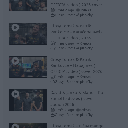
OFFICIALvideo ) 2026 cover
1 měsíc ago
1
views
•
Gipsy - Romské písničky
Gipsy Tomaš & Patrik
Rankovce – Karačona avel (
OFFICIALvideo ) 2026
1 měsíc ago
0
views
•
Gipsy - Romské písničky
Gipsy Tomaš & Patrik
Rankovce – Nabajines (
OFFICIALvideo ) cover 2026
1 měsíc ago
0
views
•
Gipsy - Romské písničky
David & Janko & Mario – Ko
kamel le devles ( cover
audio ) 2026
1 měsíc ago
0
views
•
Gipsy - Romské písničky
Gipsy Tomaš – Bičav mange