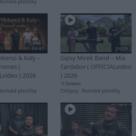
 Romské písničky
04:41
04:29
kenzi & Kaly –
Gipsy Mirek Band – Mix
romes (
čardašov ( OFFICIALvideo
Lvideo ) 2026
) 2026
3
views
 Romské písničky
Gipsy - Romské písničky