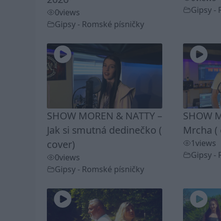
Gipsy -
0
views
Gipsy - Romské písničky
SHOW MOREN & NATTY –
SHOW M
Jak si smutná dedinečko (
Mrcha ( 
cover)
1
views
Gipsy -
0
views
Gipsy - Romské písničky