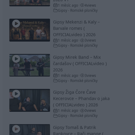
1 měsíc ago
4
views
•
Gipsy - Romské písničky
Gipsy Mekenzi & Kaly –
Barvale romes (
OFFICIALvideo ) 2026
1 měsíc ago
3
views
•
Gipsy - Romské písničky
Gipsy Mirek Band – Mix
čardašov ( OFFICIALvideo )
2026
1 měsíc ago
3
views
•
Gipsy - Romské písničky
Gipsy Žiga Čore Čave
Kecerovce – Phandav o jaka
( OFFICIALvideo ) 2026
1 měsíc ago
0
views
•
Gipsy - Romské písničky
Gipsy Tomaš & Patrik
Rankovce – Rači mange (