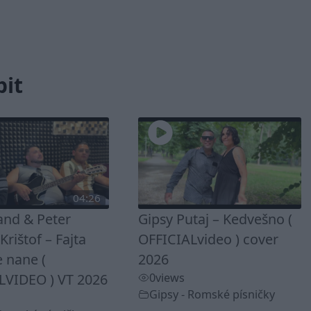
bit
04:26
and & Peter
Gipsy Putaj – Kedvešno (
rištof – Fajta
OFFICIALvideo ) cover
 nane (
2026
LVIDEO ) VT 2026
0
views
Gipsy - Romské písničky