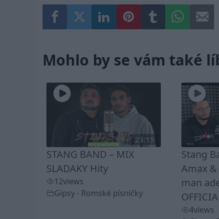
Mohlo by se vám také lí
23:15
STANG BAND – MIX
Stang B
SLADAKY Hity
Amax & K
12
views
man ade
Gipsy - Romské písničky
OFFICIA
4
views