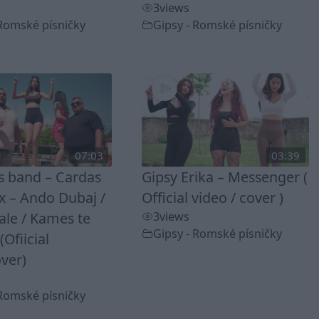
3
views
 Romské písničky
Gipsy - Romské písničky
07:03
03:39
ss band – Cardas
Gipsy Erika – Messenger (
 – Ando Dubaj /
Official video / cover )
ale / Kames te
3
views
Gipsy - Romské písničky
(Ofiicial
ver)
 Romské písničky