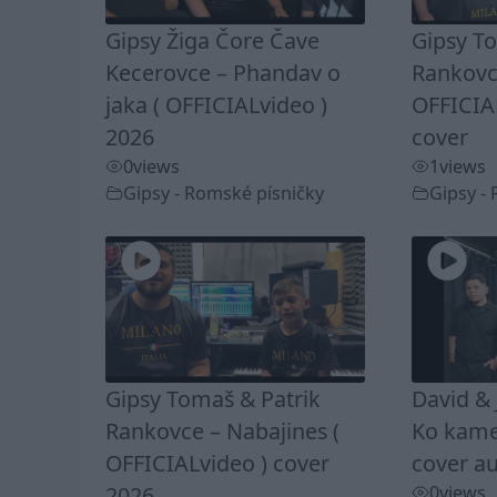
Gipsy Žiga Čore Čave
Gipsy T
Kecerovce – Phandav o
Rankovc
jaka ( OFFICIALvideo )
OFFICIA
2026
cover
0
views
1
views
Gipsy - Romské písničky
Gipsy -
Gipsy Tomaš & Patrik
David & 
Rankovce – Nabajines (
Ko kamel
OFFICIALvideo ) cover
cover au
2026
0
views