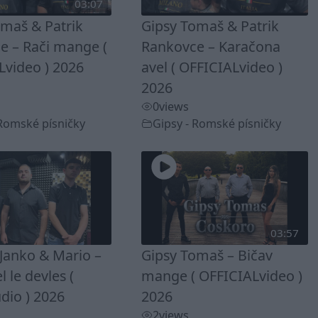
03:07
omaš & Patrik
Gipsy Tomaš & Patrik
e – Rači mange (
Rankovce – Karačona
Lvideo ) 2026
avel ( OFFICIALvideo )
2026
0
views
 Romské písničky
Gipsy - Romské písničky
03:57
Janko & Mario –
Gipsy Tomaš – Bičav
 le devles (
mange ( OFFICIALvideo )
dio ) 2026
2026
2
views