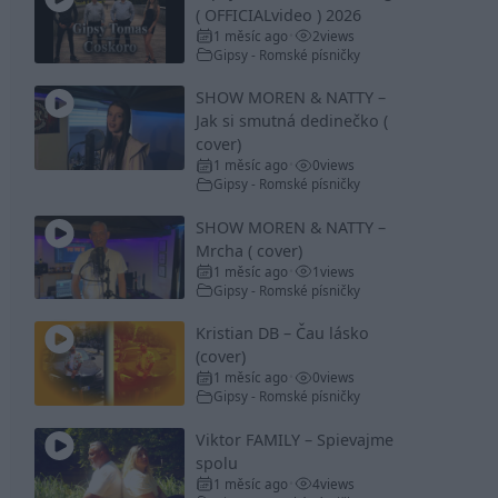
( OFFICIALvideo ) 2026
1 měsíc ago
2
views
•
Gipsy - Romské písničky
SHOW MOREN & NATTY –
Jak si smutná dedinečko (
cover)
1 měsíc ago
0
views
•
Gipsy - Romské písničky
SHOW MOREN & NATTY –
Mrcha ( cover)
1 měsíc ago
1
views
•
Gipsy - Romské písničky
Kristian DB – Čau lásko
(cover)
1 měsíc ago
0
views
•
Gipsy - Romské písničky
Viktor FAMILY – Spievajme
spolu
1 měsíc ago
4
views
•