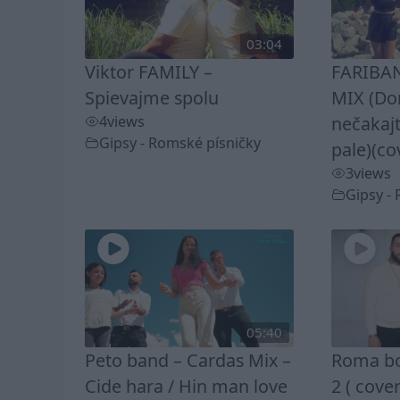
03:04
Viktor FAMILY –
FARIBAN
Spievajme spolu
MIX (D
4
views
nečakaj
Gipsy - Romské písničky
pale)(co
3
views
Gipsy -
05:40
Peto band – Cardas Mix –
Roma bo
Cide hara / Hin man love
2 ( cover