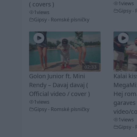
( covers )
1
views
Gipsy -
1
views
Gipsy - Romské písničky
02:33
Golon Junior ft. Mini
Kalai ki
Rendy – Davaj davaj (
MegaMix
Official video / cover )
Hej rom
1
views
garaves 
Gipsy - Romské písničky
video/co
1
views
Gipsy -