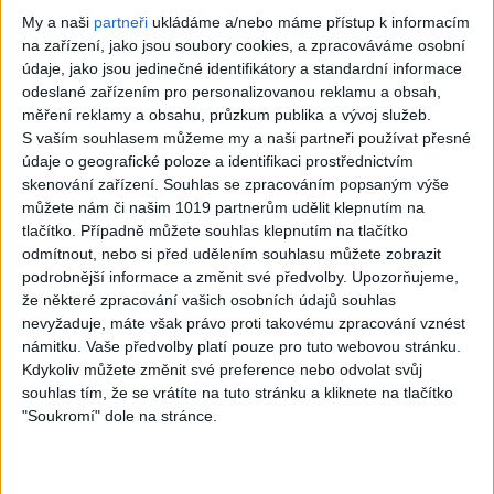
Gipsy - Romské
My a naši
partneři
ukládáme a/nebo máme přístup k informacím
písničky
na zařízení, jako jsou soubory cookies, a zpracováváme osobní
údaje, jako jsou jedinečné identifikátory a standardní informace
odeslané zařízením pro personalizovanou reklamu a obsah,
měření reklamy a obsahu, průzkum publika a vývoj služeb.
S vaším souhlasem můžeme my a naši partneři používat přesné
07:03
03:39
údaje o geografické poloze a identifikaci prostřednictvím
skenování zařízení. Souhlas se zpracováním popsaným výše
Kalai kiss band –
Gipsy Erika –
můžete nám či našim 1019 partnerům udělit klepnutím na
Cardas MegaMix
Messenger (
tlačítko. Případně můžete souhlas klepnutím na tlačítko
– Ando Dubaj /
Official video /
odmítnout, nebo si před udělením souhlasu můžete zobrazit
podrobnější informace a změnit své předvolby.
Upozorňujeme,
Hej romale /
cover )
že některé zpracování vašich osobních údajů souhlas
Kames te garaves
3
views
nevyžaduje, máte však právo proti takovému zpracování vznést
námitku. Vaše předvolby platí pouze pro tuto webovou stránku.
(Ofiicial
Gipsy - Romské
Kdykoliv můžete změnit své preference nebo odvolat svůj
video/cover)
písničky
souhlas tím, že se vrátíte na tuto stránku a kliknete na tlačítko
1
views
"Soukromí" dole na stránce.
Gipsy - Romské
písničky