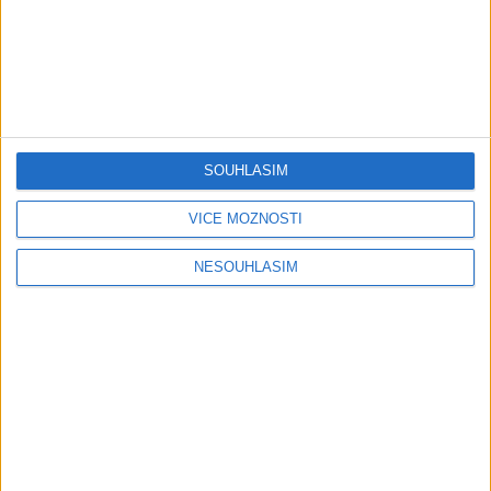
05:29
02:33
TK band – Cardas MegaMix
Golon Junior ft. Mini Rendy
SOUHLASÍM
( covers )
– Davaj davaj ( Official
3
views
video / cover )
Gipsy - Romské písničky
1
views
VÍCE MOŽNOSTÍ
Gipsy - Romské písničky
NESOUHLASÍM
07:03
03:39
Kalai kiss band – Cardas
Gipsy Erika – Messenger (
MegaMix – Ando Dubaj /
Official video / cover )
3
views
Hej romale / Kames te
Gipsy - Romské písničky
garaves (Ofiicial
video/cover)