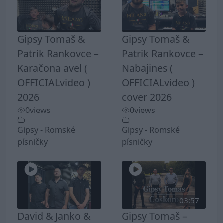
Gipsy Tomaš &
Gipsy Tomaš &
Patrik Rankovce –
Patrik Rankovce –
Karačona avel (
Nabajines (
OFFICIALvideo )
OFFICIALvideo )
2026
cover 2026
0
views
0
views
Gipsy - Romské
Gipsy - Romské
písničky
písničky
03:57
David & Janko &
Gipsy Tomaš –