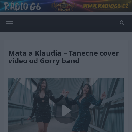
Skip
to
content
Primary
Menu
Mata a Klaudia – Tanecne cover
video od Gorry band
Play
Video