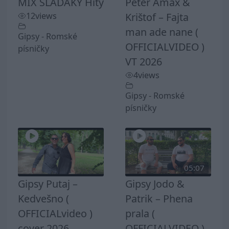
MIX SLADAKY Hity
Peter Amax &
12
views
Krištof – Fajta
man ade nane (
Gipsy - Romské
OFFICIALVIDEO )
písničky
VT 2026
4
views
Gipsy - Romské
písničky
05:07
Gipsy Putaj –
Gipsy Jodo &
Kedvešno (
Patrik – Phena
OFFICIALvideo )
prala (
cover 2026
OFFICIALVIDEO )