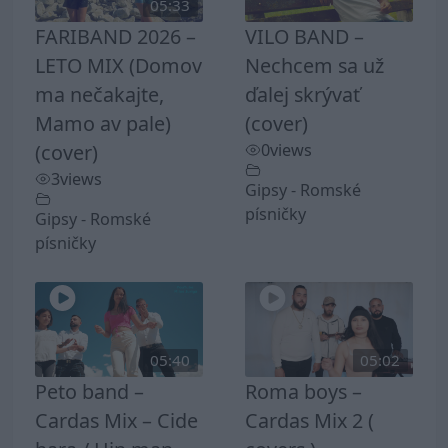
05:33
FARIBAND 2026 –
VILO BAND –
LETO MIX (Domov
Nechcem sa už
ma nečakajte,
ďalej skrývať
Mamo av pale)
(cover)
(cover)
0
views
3
views
Gipsy - Romské
písničky
Gipsy - Romské
písničky
05:40
05:02
Peto band –
Roma boys –
Cardas Mix – Cide
Cardas Mix 2 (