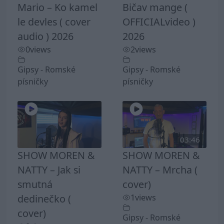
Mario – Ko kamel
Bičav mange (
le devles ( cover
OFFICIALvideo )
audio ) 2026
2026
0
views
2
views
Gipsy - Romské
Gipsy - Romské
písničky
písničky
03:46
SHOW MOREN &
SHOW MOREN &
NATTY – Jak si
NATTY – Mrcha (
smutná
cover)
dedinečko (
1
views
cover)
Gipsy - Romské