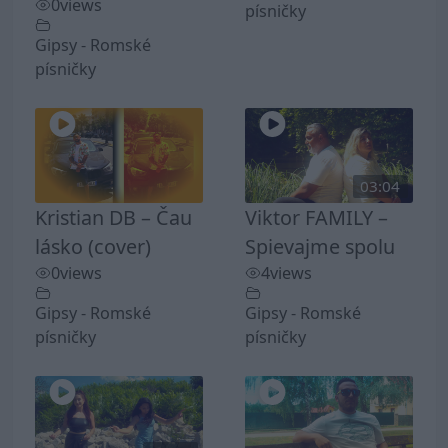
0
views
písničky
Gipsy - Romské
písničky
03:04
Kristian DB – Čau
Viktor FAMILY –
lásko (cover)
Spievajme spolu
0
views
4
views
Gipsy - Romské
Gipsy - Romské
písničky
písničky