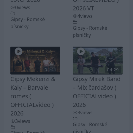
0
views
2026 VT
4
views
Gipsy - Romské
písničky
Gipsy - Romské
písničky
04:41
04:29
Gipsy Mekenzi &
Gipsy Mirek Band
Kaly – Barvale
– Mix čardašov (
romes (
OFFICIALvideo )
OFFICIALvideo )
2026
2026
3
views
3
views
Gipsy - Romské
písničky