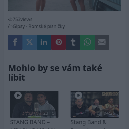
753
views
Gipsy - Romské písničky
Mohlo by se vám také
líbit
23:15
04:26
STANG BAND –
Stang Band &