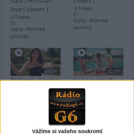
hara / Hin man
covers )
love ( covers )
1
views
1
views
Gipsy - Romské
písničky
Gipsy - Romské
písničky
05:29
02:33
TK band – Cardas
Golon Junior ft.
MegaMix ( covers
Mini Rendy –
)
Davaj davaj (
3
views
Official video /
cover )
Gipsy - Romské
1
views
písničky
Vážíme si vašeho soukromí