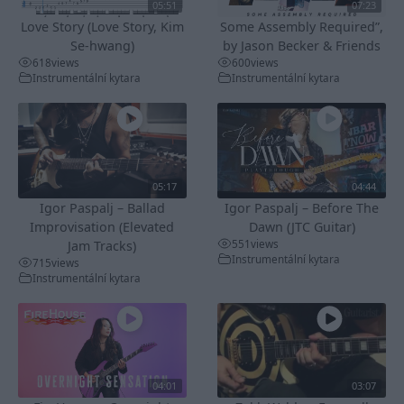
05:51
07:23
Love Story (Love Story, Kim
Some Assembly Required”,
Se-hwang)
by Jason Becker & Friends
618
views
600
views
Instrumentální kytara
Instrumentální kytara
05:17
04:44
Igor Paspalj – Ballad
Igor Paspalj – Before The
Improvisation (Elevated
Dawn (JTC Guitar)
551
views
Jam Tracks)
Instrumentální kytara
715
views
Instrumentální kytara
04:01
03:07