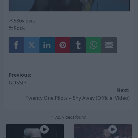
586
views
Rock
Post
Previous:
GOSSIP
navigation
Next:
Twenty One Pilots – Shy Away (Official Video)
1 725 videos found