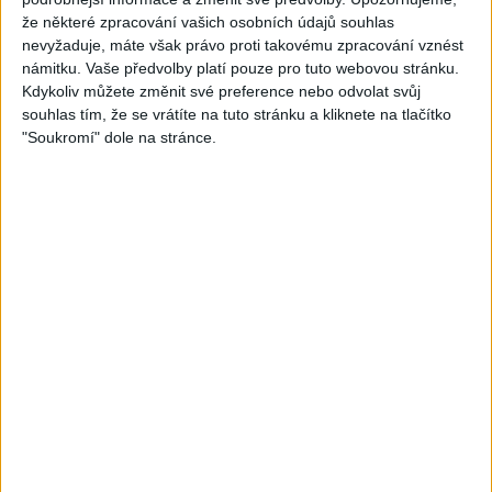
766
views
675
views
že některé zpracování vašich osobních údajů souhlas
Rock
Rock
nevyžaduje, máte však právo proti takovému zpracování vznést
námitku. Vaše předvolby platí pouze pro tuto webovou stránku.
Kdykoliv můžete změnit své preference nebo odvolat svůj
souhlas tím, že se vrátíte na tuto stránku a kliknete na tlačítko
"Soukromí" dole na stránce.
04:50
05:26
Ozzy Osbourne, Billy
Billy Morrison, Ozzy
Morrison & Steve Stevens –
Osbourne – Gods of Rock
“Crack Cocaine” (Official
N Roll (Official) ft. Steve
Music Video)
Stevens
563
views
555
views
Rock
Rock
03:29
03:09
IDAS SOMMARVISA (Metal
Laura Cox – So Long
version)
(Official Music Video)