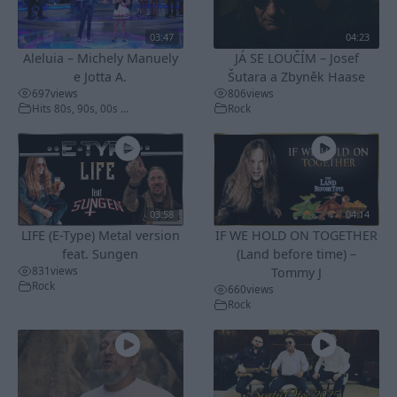
03:47
04:23
Aleluia – Michely Manuely
JÁ SE LOUČÍM – Josef
e Jotta A.
Šutara a Zbyněk Haase
697
views
806
views
Hits 80s, 90s, 00s ...
Rock
03:58
04:14
LIFE (E-Type) Metal version
IF WE HOLD ON TOGETHER
feat. Sungen
(Land before time) –
831
views
Tommy J
Rock
660
views
Rock