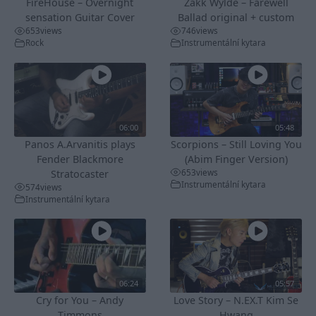
FireHouse – Overnight
Zakk Wylde – Farewell
sensation Guitar Cover
Ballad original + custom
653
views
746
views
Rock
Instrumentální kytara
06:00
05:48
Panos A.Arvanitis plays
Scorpions – Still Loving You
Fender Blackmore
(Abim Finger Version)
653
views
Stratocaster
Instrumentální kytara
574
views
Instrumentální kytara
06:24
05:57
Cry for You – Andy
Love Story – N.EX.T Kim Se
Timmons
Hwang