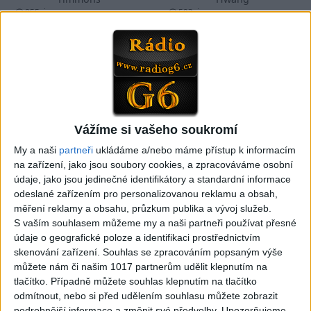
855
views
593
views
Instrumentální kytara
Instrumentální kytara
06:46
FRASER EDWARDS – Canon
Always With Me, Always
Vážíme si vašeho soukromí
Rock (Official Video)
With You- Joe Satriani ft
My a naši
partneři
ukládáme a/nebo máme přístup k informacím
565
views
Steve Vai LIVE at Eventim
Instrumentální kytara
na zařízení, jako jsou soubory cookies, a zpracováváme osobní
Apollo, London 2025
údaje, jako jsou jedinečné identifikátory a standardní informace
568
views
Instrumentální kytara
odeslané zařízením pro personalizovanou reklamu a obsah,
měření reklamy a obsahu, průzkum publika a vývoj služeb.
S vaším souhlasem můžeme my a naši partneři používat přesné
údaje o geografické poloze a identifikaci prostřednictvím
skenování zařízení. Souhlas se zpracováním popsaným výše
můžete nám či našim 1017 partnerům udělit klepnutím na
04:39
04:37
tlačítko. Případně můžete souhlas klepnutím na tlačítko
ACCEPT – Symphony No. 40
KILL THE KING (Rainbow) –
odmítnout, nebo si před udělením souhlasu můžete zobrazit
(OFFICIAL LIVE VIDEO)
Tommy J feat.
podrobnější informace a změnit své předvolby.
Upozorňujeme,