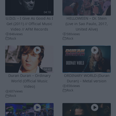
04:18
U.D.O. – I Give As Good As I
HELLOWEEN – Dr. Stein
Get (2011) // Official Music
(Live in Sao Paulo, 2017,
Video // AFM Records
United Alive)
846
views
580
views
Rock
Rock
04:40
Duran Duran – Ordinary
ORDINARY WORLD (Duran
World (Official Music
Duran) – Metal version
656
views
Video)
Rock
607
views
Rock