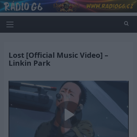
Skip
to
content
Primary
Menu
Lost [Official Music Video] –
Linkin Park
Play
Video