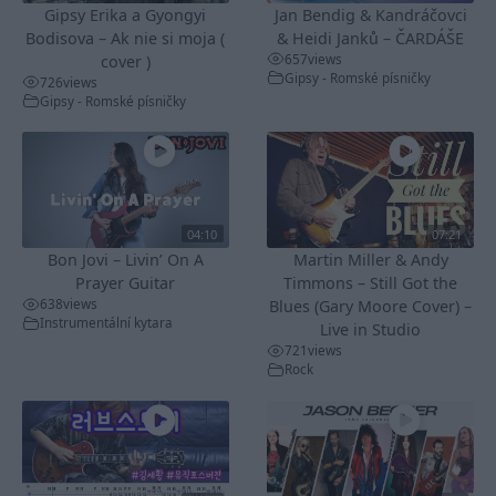
Gipsy Erika a Gyongyi
Jan Bendig & Kandráčovci
Bodisova – Ak nie si moja (
& Heidi Janků – ČARDÁŠE
657
views
cover )
Gipsy - Romské písničky
726
views
Gipsy - Romské písničky
04:10
07:21
Bon Jovi – Livin’ On A
Martin Miller & Andy
Prayer Guitar
Timmons – Still Got the
638
views
Blues (Gary Moore Cover) –
Instrumentální kytara
Live in Studio
721
views
Rock