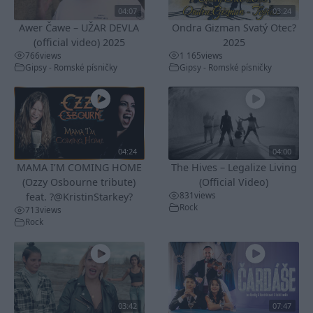
04:07
03:24
Awer Čawe – UŽAR DEVLA
Ondra Gizman Svatý Otec?
(official video) 2025
2025
766
views
1 165
views
Gipsy - Romské písničky
Gipsy - Romské písničky
04:24
04:00
MAMA I’M COMING HOME
The Hives – Legalize Living
(Ozzy Osbourne tribute)
(Official Video)
831
views
feat. ?@KristinStarkey?
Rock
713
views
Rock
03:42
07:47