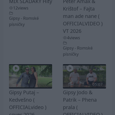
MIX SLADAKY Hity
Peter Amax &
12
views
Krištof – Fajta
man ade nane (
Gipsy - Romské
OFFICIALVIDEO )
písničky
VT 2026
4
views
Gipsy - Romské
písničky
05:07
Gipsy Putaj –
Gipsy Jodo &
Kedvešno (
Patrik – Phena
OFFICIALvideo )
prala (
cover 2026
OFFICIALVIDEO )