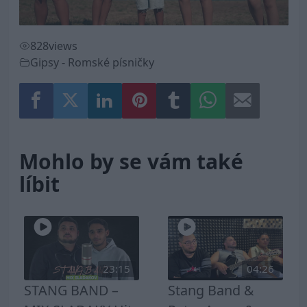
828
views
Gipsy - Romské písničky
Mohlo by se vám také
líbit
23:15
04:26
STANG BAND –
Stang Band &