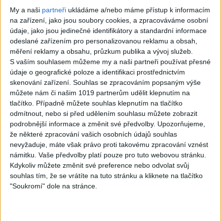
Gipsy - Romské
My a naši
partneři
ukládáme a/nebo máme přístup k informacím
písničky
na zařízení, jako jsou soubory cookies, a zpracováváme osobní
údaje, jako jsou jedinečné identifikátory a standardní informace
odeslané zařízením pro personalizovanou reklamu a obsah,
měření reklamy a obsahu, průzkum publika a vývoj služeb.
S vaším souhlasem můžeme my a naši partneři používat přesné
07:03
03:39
údaje o geografické poloze a identifikaci prostřednictvím
skenování zařízení. Souhlas se zpracováním popsaným výše
Kalai kiss band –
Gipsy Erika –
můžete nám či našim 1019 partnerům udělit klepnutím na
Cardas MegaMix
Messenger (
tlačítko. Případně můžete souhlas klepnutím na tlačítko
– Ando Dubaj /
Official video /
odmítnout, nebo si před udělením souhlasu můžete zobrazit
podrobnější informace a změnit své předvolby.
Upozorňujeme,
Hej romale /
cover )
že některé zpracování vašich osobních údajů souhlas
Kames te garaves
3
views
nevyžaduje, máte však právo proti takovému zpracování vznést
námitku. Vaše předvolby platí pouze pro tuto webovou stránku.
(Ofiicial
Gipsy - Romské
Kdykoliv můžete změnit své preference nebo odvolat svůj
video/cover)
písničky
souhlas tím, že se vrátíte na tuto stránku a kliknete na tlačítko
1
views
"Soukromí" dole na stránce.
Gipsy - Romské
písničky