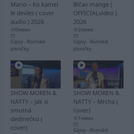
Mario – Ko kamel
Bičav mange (
le devles ( cover
OFFICIALvideo )
audio ) 2026
2026
0
views
2
views
Gipsy - Romské
Gipsy - Romské
písničky
písničky
03:46
SHOW MOREN &
SHOW MOREN &
NATTY – Jak si
NATTY – Mrcha (
smutná
cover)
dedinečko (
1
views
cover)
Gipsy - Romské