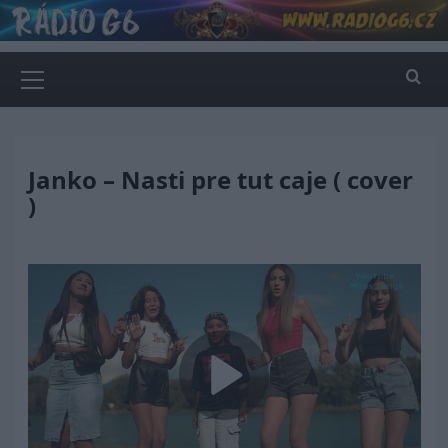
Skip
to
content
Primary
Menu
Janko – Nasti pre tut caje ( cover
)
Play
Video