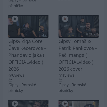
Gipsy - Romské
písničky
03:07
Gipsy Žiga Čore
Gipsy Tomaš &
Čave Kecerovce –
Patrik Rankovce –
Phandav o jaka (
Rači mange (
OFFICIALvideo )
OFFICIALvideo )
2026
2026 cover
0
views
1
views
Gipsy - Romské
Gipsy - Romské
písničky
písničky