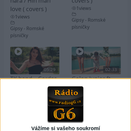
hara / Hin man
covers )
love ( covers )
1
views
1
views
Gipsy - Romské
písničky
Gipsy - Romské
písničky
05:29
02:33
TK band – Cardas
Golon Junior ft.
MegaMix ( covers
Mini Rendy –
)
Davaj davaj (
3
views
Official video /
cover )
Gipsy - Romské
1
views
písničky
Vážíme si vašeho soukromí