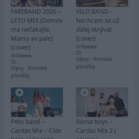
05:33
FARIBAND 2026 –
VILO BAND –
LETO MIX (Domov
Nechcem sa už
ma nečakajte,
ďalej skrývať
Mamo av pale)
(cover)
(cover)
0
views
3
views
Gipsy - Romské
písničky
Gipsy - Romské
písničky
05:40
05:02
Peto band –
Roma boys –
Cardas Mix – Cide
Cardas Mix 2 (