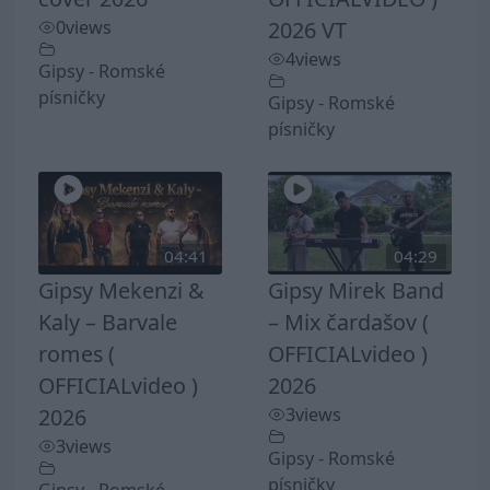
0
views
2026 VT
4
views
Gipsy - Romské
písničky
Gipsy - Romské
písničky
04:41
04:29
Gipsy Mekenzi &
Gipsy Mirek Band
Kaly – Barvale
– Mix čardašov (
romes (
OFFICIALvideo )
OFFICIALvideo )
2026
2026
3
views
3
views
Gipsy - Romské
písničky