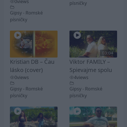
0
views
písničky
Gipsy - Romské
písničky
03:04
Kristian DB – Čau
Viktor FAMILY –
lásko (cover)
Spievajme spolu
0
views
4
views
Gipsy - Romské
Gipsy - Romské
písničky
písničky