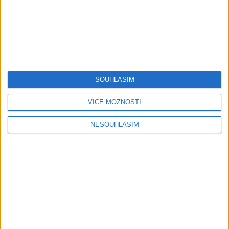
05:29
02:33
TK band – Cardas MegaMix
Golon Junior ft. Mini Rendy
SOUHLASÍM
( covers )
– Davaj davaj ( Official
3
views
video / cover )
Gipsy - Romské písničky
1
views
VÍCE MOŽNOSTÍ
Gipsy - Romské písničky
NESOUHLASÍM
07:03
03:39
Kalai kiss band – Cardas
Gipsy Erika – Messenger (
MegaMix – Ando Dubaj /
Official video / cover )
3
views
Hej romale / Kames te
Gipsy - Romské písničky
garaves (Ofiicial
video/cover)