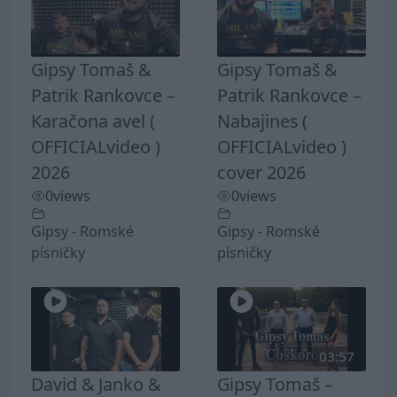
Gipsy Tomaš &
Gipsy Tomaš &
Patrik Rankovce –
Patrik Rankovce –
Karačona avel (
Nabajines (
OFFICIALvideo )
OFFICIALvideo )
2026
cover 2026
0
views
0
views
Gipsy - Romské
Gipsy - Romské
písničky
písničky
03:57
David & Janko &
Gipsy Tomaš –