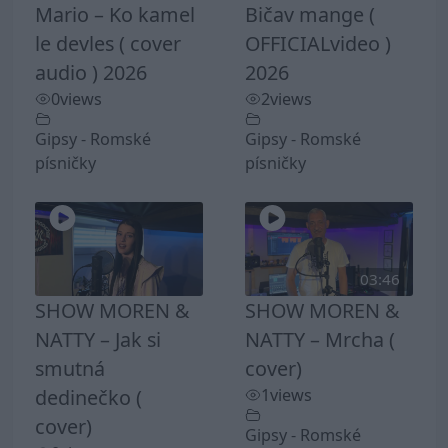
Mario – Ko kamel
Bičav mange (
le devles ( cover
OFFICIALvideo )
audio ) 2026
2026
0
views
2
views
Gipsy - Romské
Gipsy - Romské
písničky
písničky
03:46
SHOW MOREN &
SHOW MOREN &
NATTY – Jak si
NATTY – Mrcha (
smutná
cover)
dedinečko (
1
views
cover)
Gipsy - Romské