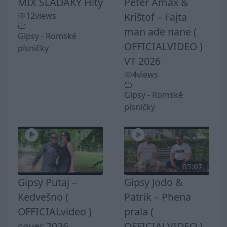
MIX SLADAKY Hity
Peter Amax &
12
views
Krištof – Fajta
man ade nane (
Gipsy - Romské
OFFICIALVIDEO )
písničky
VT 2026
4
views
Gipsy - Romské
písničky
05:07
Gipsy Putaj –
Gipsy Jodo &
Kedvešno (
Patrik – Phena
OFFICIALvideo )
prala (
cover 2026
OFFICIALVIDEO )