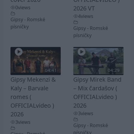
0
views
2026 VT
4
views
Gipsy - Romské
písničky
Gipsy - Romské
písničky
04:41
04:29
Gipsy Mekenzi &
Gipsy Mirek Band
Kaly – Barvale
– Mix čardašov (
romes (
OFFICIALvideo )
OFFICIALvideo )
2026
2026
3
views
3
views
Gipsy - Romské
písničky