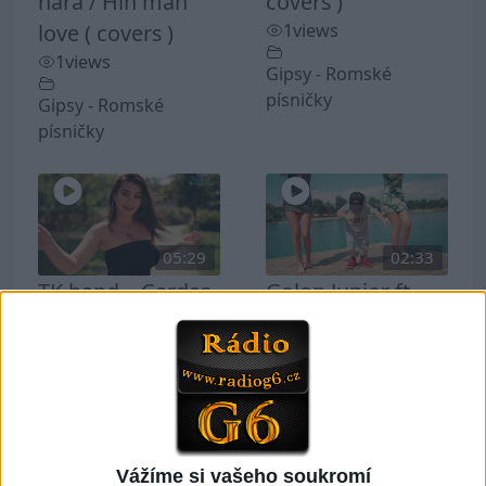
hara / Hin man
covers )
love ( covers )
1
views
1
views
Gipsy - Romské
písničky
Gipsy - Romské
písničky
05:29
02:33
TK band – Cardas
Golon Junior ft.
MegaMix ( covers
Mini Rendy –
)
Davaj davaj (
3
views
Official video /
cover )
Gipsy - Romské
1
views
písničky
Vážíme si vašeho soukromí