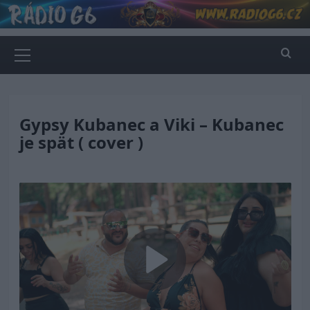
Skip
to
content
Primary
Menu
Gypsy Kubanec a Viki – Kubanec
je spät ( cover )
Play
Video