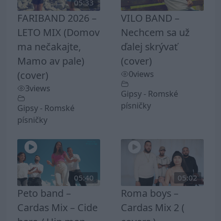
05:33
FARIBAND 2026 –
VILO BAND –
LETO MIX (Domov
Nechcem sa už
ma nečakajte,
ďalej skrývať
Mamo av pale)
(cover)
(cover)
0
views
3
views
Gipsy - Romské
písničky
Gipsy - Romské
písničky
05:40
05:02
Peto band –
Roma boys –
Cardas Mix – Cide
Cardas Mix 2 (