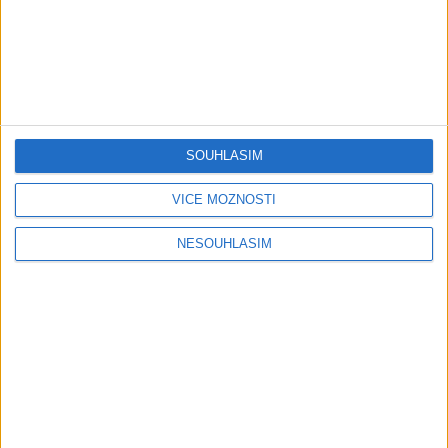
05:29
02:33
TK band – Cardas MegaMix
Golon Junior ft. Mini Rendy
SOUHLASÍM
( covers )
– Davaj davaj ( Official
3
views
video / cover )
Gipsy - Romské písničky
1
views
VÍCE MOŽNOSTÍ
Gipsy - Romské písničky
NESOUHLASÍM
07:03
03:39
Kalai kiss band – Cardas
Gipsy Erika – Messenger (
MegaMix – Ando Dubaj /
Official video / cover )
3
views
Hej romale / Kames te
Gipsy - Romské písničky
garaves (Ofiicial
video/cover)