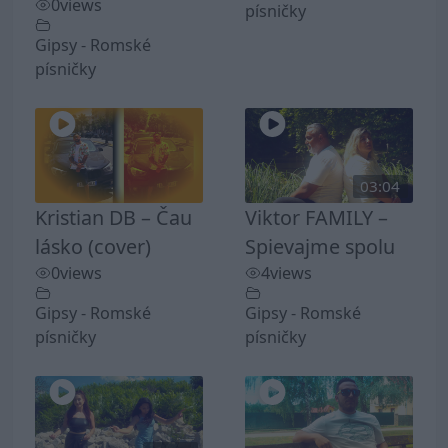
0
views
písničky
Gipsy - Romské
písničky
03:04
Kristian DB – Čau
Viktor FAMILY –
lásko (cover)
Spievajme spolu
0
views
4
views
Gipsy - Romské
Gipsy - Romské
písničky
písničky