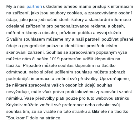
Gipsy - Romské
My a naši
partneři
ukládáme a/nebo máme přístup k informacím
písničky
na zařízení, jako jsou soubory cookies, a zpracováváme osobní
údaje, jako jsou jedinečné identifikátory a standardní informace
odeslané zařízením pro personalizovanou reklamu a obsah,
měření reklamy a obsahu, průzkum publika a vývoj služeb.
S vaším souhlasem můžeme my a naši partneři používat přesné
07:03
03:39
údaje o geografické poloze a identifikaci prostřednictvím
skenování zařízení. Souhlas se zpracováním popsaným výše
Kalai kiss band –
Gipsy Erika –
můžete nám či našim 1019 partnerům udělit klepnutím na
Cardas MegaMix
Messenger (
tlačítko. Případně můžete souhlas klepnutím na tlačítko
– Ando Dubaj /
Official video /
odmítnout, nebo si před udělením souhlasu můžete zobrazit
podrobnější informace a změnit své předvolby.
Upozorňujeme,
Hej romale /
cover )
že některé zpracování vašich osobních údajů souhlas
Kames te garaves
3
views
nevyžaduje, máte však právo proti takovému zpracování vznést
námitku. Vaše předvolby platí pouze pro tuto webovou stránku.
(Ofiicial
Gipsy - Romské
Kdykoliv můžete změnit své preference nebo odvolat svůj
video/cover)
písničky
souhlas tím, že se vrátíte na tuto stránku a kliknete na tlačítko
1
views
"Soukromí" dole na stránce.
Gipsy - Romské
písničky