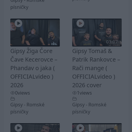
Gipsy - Romské
písničky
03:07
Gipsy Žiga Čore
Gipsy Tomaš &
Čave Kecerovce –
Patrik Rankovce –
Phandav o jaka (
Rači mange (
OFFICIALvideo )
OFFICIALvideo )
2026
2026 cover
0
views
1
views
Gipsy - Romské
Gipsy - Romské
písničky
písničky