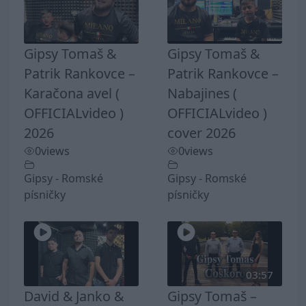
Gipsy Tomaš &
Gipsy Tomaš &
Patrik Rankovce –
Patrik Rankovce –
Karačona avel (
Nabajines (
OFFICIALvideo )
OFFICIALvideo )
2026
cover 2026
0
views
0
views
Gipsy - Romské
Gipsy - Romské
písničky
písničky
03:57
David & Janko &
Gipsy Tomaš –