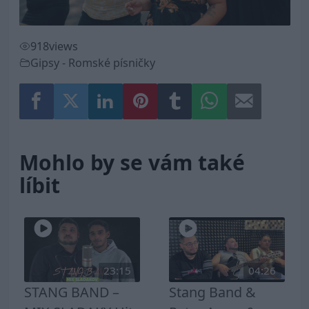
918
views
Gipsy - Romské písničky
Mohlo by se vám také
líbit
23:15
04:26
STANG BAND –
Stang Band &