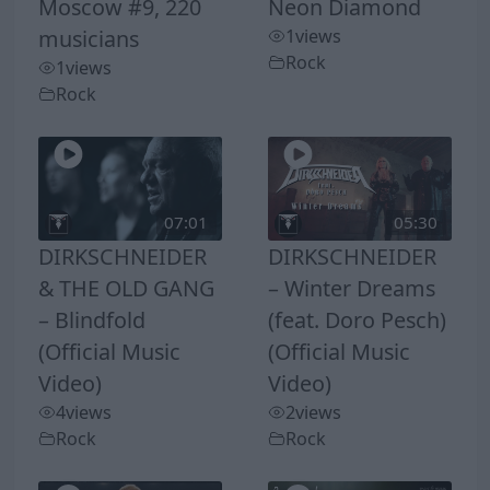
Moscow #9, 220
Neon Diamond
musicians
1
views
Rock
1
views
Rock
07:01
05:30
DIRKSCHNEIDER
DIRKSCHNEIDER
& THE OLD GANG
– Winter Dreams
– Blindfold
(feat. Doro Pesch)
(Official Music
(Official Music
Video)
Video)
4
views
2
views
Rock
Rock