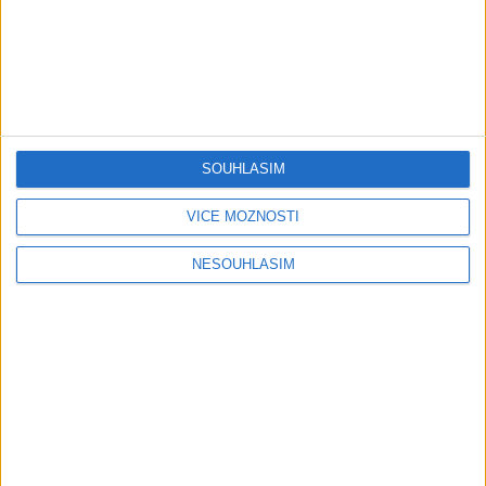
05:40
03:51
Peto band – Cardas Mix –
Gipsy Roman Richnava X
Cide hara / Hin man love (
Dominik – Sar džav ke miri
covers )
daj
SOUHLASÍM
3
views
3
views
Gipsy - Romské písničky
Gipsy - Romské písničky
VÍCE MOŽNOSTÍ
NESOUHLASÍM
04:26
02:51
Skrillex Band – Andro
VladoBoys 2026 –
Suvno
LOULIKER (cover)
1
views
2
views
Gipsy - Romské písničky
Gipsy - Romské písničky