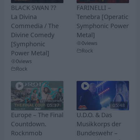
BLACK SWAN ??
FARINELLI –
La Divina
Tenebra [Operatic
Commedia / The
Symphonic Power
Divine Comedy
Metal]
[Symphonic
0
views
Rock
Power Metal]
0
views
Rock
05:37
05:48
Europe – The Final
U.D.O. & Das
Countdown.
Musikkorps der
Rocknmob
Bundeswehr –