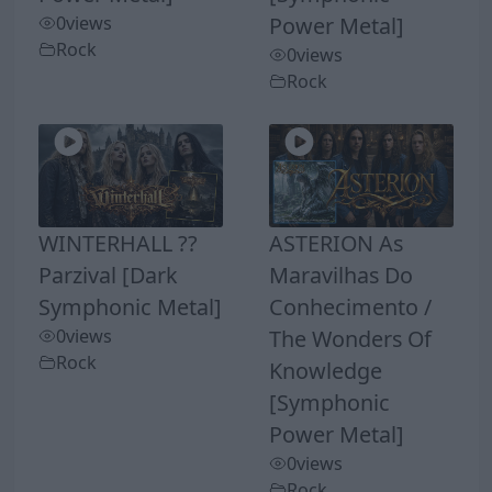
0
views
Power Metal]
Rock
0
views
Rock
WINTERHALL ??
ASTERION As
Parzival [Dark
Maravilhas Do
Symphonic Metal]
Conhecimento /
0
views
The Wonders Of
Rock
Knowledge
[Symphonic
Power Metal]
0
views
Rock