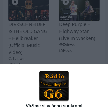
06:35
DIRKSCHNEIDER
Deep Purple –
& THE OLD GANG
Highway Star
– Hellbreaker
(Live In Wacken)
(Official Music
0
views
Rock
Video)
1
views
Rock
DIRKSCHNEIDER &
THE OLD GANG -
Hellbreaker (Official
Music Video)
Vážíme si vašeho soukromí