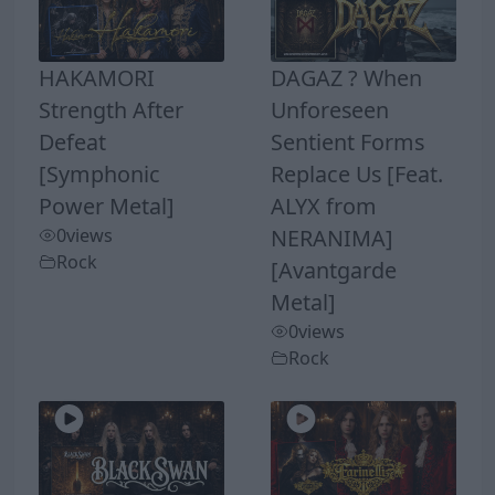
HAKAMORI
DAGAZ ? When
Strength After
Unforeseen
Defeat
Sentient Forms
[Symphonic
Replace Us [Feat.
Power Metal]
ALYX from
0
views
NERANIMA]
Rock
[Avantgarde
Metal]
0
views
Rock