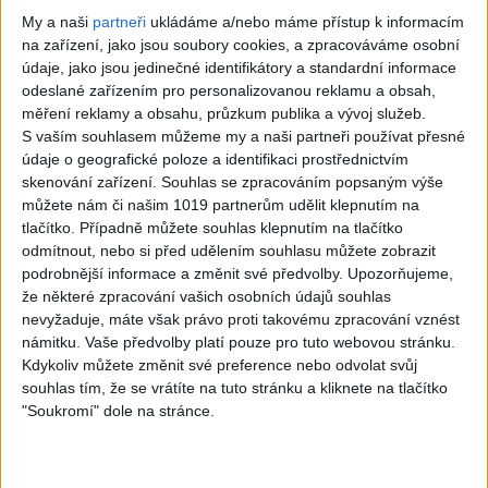
My a naši
partneři
ukládáme a/nebo máme přístup k informacím
na zařízení, jako jsou soubory cookies, a zpracováváme osobní
03:34
05:43
údaje, jako jsou jedinečné identifikátory a standardní informace
Erik Grönwall –
RAMMSTEIN ×
odeslané zařízením pro personalizovanou reklamu a obsah,
Born to Break
BONEY M –
měření reklamy a obsahu, průzkum publika a vývoj služeb.
S vaším souhlasem můžeme my a naši partneři používat přesné
(Official Music
RASPUTIN
údaje o geografické poloze a identifikaci prostřednictvím
Video)
8
views
skenování zařízení. Souhlas se zpracováním popsaným výše
Rock
můžete nám či našim 1019 partnerům udělit klepnutím na
1
views
tlačítko. Případně můžete souhlas klepnutím na tlačítko
Rock
odmítnout, nebo si před udělením souhlasu můžete zobrazit
podrobnější informace a změnit své předvolby.
Upozorňujeme,
že některé zpracování vašich osobních údajů souhlas
nevyžaduje, máte však právo proti takovému zpracování vznést
námitku. Vaše předvolby platí pouze pro tuto webovou stránku.
05:44
04:53
Kdykoliv můžete změnit své preference nebo odvolat svůj
souhlas tím, že se vrátíte na tuto stránku a kliknete na tlačítko
Journey – Don’t
A Whiter Shade Of
"Soukromí" dole na stránce.
Stop Believin’
Pale – A Timeless
(Escape Tour
Classic