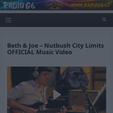
Skip
to
content
Primary
Menu
Beth & Joe – Nutbush City Limits
OFFICIAL Music Video
Play
Video