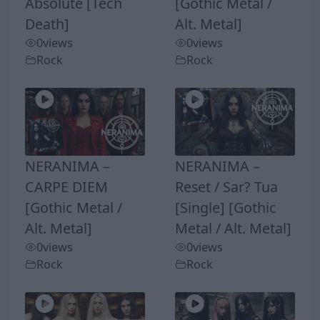
Absolute [Tech
[Gothic Metal /
Death]
Alt. Metal]
0
views
0
views
Rock
Rock
NERANIMA –
NERANIMA –
CARPE DIEM
Reset / Sar? Tua
[Gothic Metal /
[Single] [Gothic
Alt. Metal]
Metal / Alt. Metal]
0
views
0
views
Rock
Rock