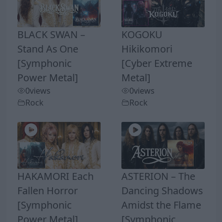
BLACK SWAN –
KOGOKU
Stand As One
Hikikomori
[Symphonic
[Cyber Extreme
Power Metal]
Metal]
0
views
0
views
Rock
Rock
HAKAMORI Each
ASTERION – The
Fallen Horror
Dancing Shadows
[Symphonic
Amidst the Flame
Power Metal]
[Symphonic