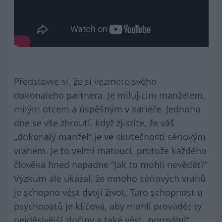
Představte si, že si vezmete svého
dokonalého partnera. Je milujícím manželem,
milým otcem a úspěšným v kariéře. Jednoho
dne se vše zhroutí, když zjistíte, že váš
„dokonalý manžel“ je ve skutečnosti sériovým
vrahem. Je to velmi matoucí, protože každého
člověka hned napadne “Jak to mohli nevědět?”
Výzkum ale ukázal, že mnoho sériových vrahů
je schopno vést dvojí život. Tato schopnost u
psychopatů je klíčová, aby mohli provádět ty
nejděsivější zločiny a také vést „normální“