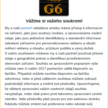
05:29
Vážíme si vašeho soukromí
TK band – Cardas MegaMix
Golon Junior ft. Mini Rendy
My a naši
partneři
ukládáme a/nebo máme přístup k informacím
( covers )
– Davaj davaj ( Official
na zařízení, jako jsou soubory cookies, a zpracováváme osobní
3
views
video / cover )
Gipsy - Romské písničky
údaje, jako jsou jedinečné identifikátory a standardní informace
0
views
Gipsy - Romské písničky
odeslané zařízením pro personalizovanou reklamu a obsah,
měření reklamy a obsahu, průzkum publika a vývoj služeb.
S vaším souhlasem můžeme my a naši partneři používat přesné
údaje o geografické poloze a identifikaci prostřednictvím
skenování zařízení. Souhlas se zpracováním popsaným výše
můžete nám či našim 1017 partnerům udělit klepnutím na
07:03
03:39
tlačítko. Případně můžete souhlas klepnutím na tlačítko
Kalai kiss band – Cardas
Gipsy Erika – Messenger (
odmítnout, nebo si před udělením souhlasu můžete zobrazit
MegaMix – Ando Dubaj /
Official video / cover )
podrobnější informace a změnit své předvolby.
Upozorňujeme,
2
views
Hej romale / Kames te
že některé zpracování vašich osobních údajů souhlas
Gipsy - Romské písničky
garaves (Ofiicial
nevyžaduje, máte však právo proti takovému zpracování vznést
video/cover)
námitku. Vaše předvolby platí pouze pro tuto webovou stránku.
1
views
Kdykoliv můžete změnit své preference nebo odvolat svůj
Gipsy - Romské písničky