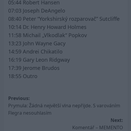
05:44 Robert Hansen
07:03 Joseph DeAngelo
08:40 Peter “Yorkshirský rozparovač” Sutcliffe
10:14 Dr. Henry Howard Holmes
11:58 Michail „Vlkodlak“ Popkov
13:23 John Wayne Gacy
14:59 Andrei Chikatilo
16:19 Gary Leon Ridgway
17:39 Jerome Brudos
18:55 Outro
Post
Previous:
Prymula: Žádná největší vlna nepřijde. S varováním
navigation
Flegra nesouhlasím
Next:
Komentář – MEMENTO