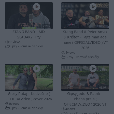
23:15
04:26
STANG BAND – MIX
Stang Band & Peter Amax
SLADAKY Hity
& Krištof – Fajta man ade
11
views
nane ( OFFICIALVIDEO ) VT
Gipsy - Romské písničky
2026
4
views
Gipsy - Romské písničky
05:07
Gipsy Putaj – Kedvešno (
Gipsy Jodo & Patrik –
OFFICIALvideo ) cover 2026
Phena prala (
0
views
OFFICIALVIDEO ) 2026 VT
Gipsy - Romské písničky
4
views
Gipsy - Romské písničky