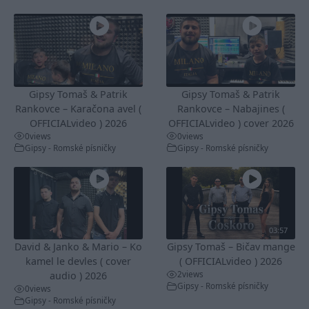
Gipsy Tomaš & Patrik
Gipsy Tomaš & Patrik
Rankovce – Karačona avel (
Rankovce – Nabajines (
OFFICIALvideo ) 2026
OFFICIALvideo ) cover 2026
0
views
0
views
Gipsy - Romské písničky
Gipsy - Romské písničky
03:57
David & Janko & Mario – Ko
Gipsy Tomaš – Bičav mange
kamel le devles ( cover
( OFFICIALvideo ) 2026
2
views
audio ) 2026
Gipsy - Romské písničky
0
views
Gipsy - Romské písničky