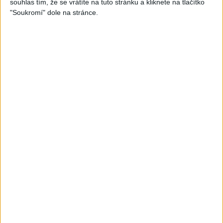
souhlas tím, že se vrátíte na tuto stránku a kliknete na tlačítko
"Soukromí" dole na stránce.
03:59
03:40
Gypsy Kubanec, Viki, Idka –
Mojka Orlova – Kupim si ja
Kamav tut devla ( Official
gitaru ( Official video /
video / cover )
cover )
1
views
1
views
Gipsy - Romské písničky
Gipsy - Romské písničky
04:17
Gipsy Sandra – NumaNuma
Passiv band – Tu tu tu tu (
( Official video / cover )
Official video / cover )
1
views
0
views
Gipsy - Romské písničky
Gipsy - Romské písničky