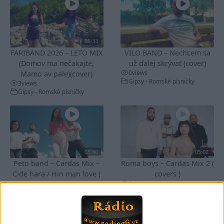
05:33
FARIBAND 2026 – LETO MIX
VILO BAND – Nechcem sa
(Domov ma nečakajte,
už ďalej skrývať (cover)
0
views
Mamo av pale)(cover)
Gipsy - Romské písničky
3
views
Gipsy - Romské písničky
05:40
05:02
Peto band – Cardas Mix –
Roma boys – Cardas Mix 2 (
Cide hara / Hin man love (
covers )
1
views
covers )
Gipsy - Romské písničky
1
views
Gipsy - Romské písničky