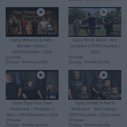
04:41
04:29
Gipsy Mekenzi & Kaly –
Gipsy Mirek Band – Mix
Barvale romes (
čardašov ( OFFICIALvideo )
OFFICIALvideo ) 2026
2026
2
views
3
views
Gipsy - Romské písničky
Gipsy - Romské písničky
03:07
Gipsy Žiga Čore Čave
Gipsy Tomaš & Patrik
Kecerovce – Phandav o
Rankovce – Rači mange (
jaka ( OFFICIALvideo ) 2026
OFFICIALvideo ) 2026 cover
0
views
1
views
Gipsy - Romské písničky
Gipsy - Romské písničky