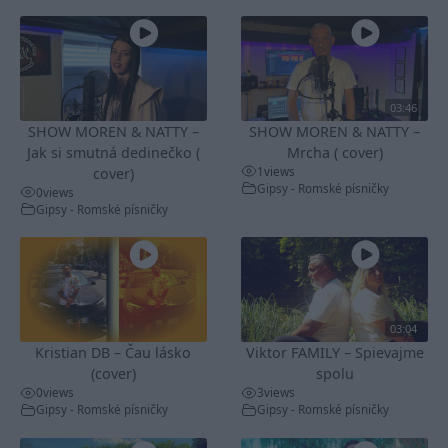
03:46
SHOW MOREN & NATTY –
SHOW MOREN & NATTY –
Jak si smutná dedinečko (
Mrcha ( cover)
1
views
cover)
Gipsy - Romské písničky
0
views
Gipsy - Romské písničky
03:04
Kristian DB – Čau lásko
Viktor FAMILY – Spievajme
(cover)
spolu
0
views
3
views
Gipsy - Romské písničky
Gipsy - Romské písničky