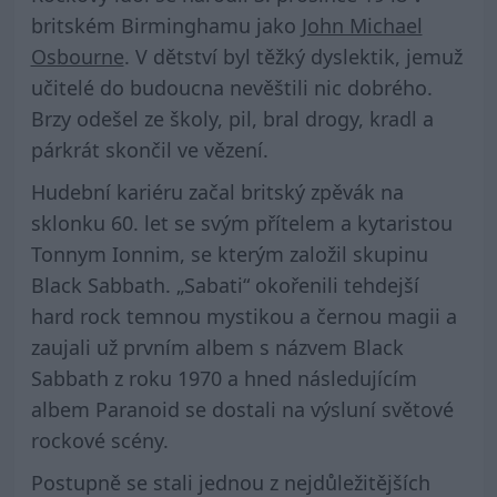
britském Birminghamu jako
John Michael
Osbourne
. V dětství byl těžký dyslektik, jemuž
učitelé do budoucna nevěštili nic dobrého.
Brzy odešel ze školy, pil, bral drogy, kradl a
párkrát skončil ve vězení.
Hudební kariéru začal britský zpěvák na
sklonku 60. let se svým přítelem a kytaristou
Tonnym Ionnim, se kterým založil skupinu
Black Sabbath. „Sabati“ okořenili tehdejší
hard rock temnou mystikou a černou magii a
zaujali už prvním albem s názvem Black
Sabbath z roku 1970 a hned následujícím
albem Paranoid se dostali na výsluní světové
rockové scény.
Postupně se stali jednou z nejdůležitějších