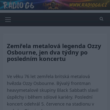
Skip
to
content
Primary
Menu
Zemřela metalová legenda Ozzy
Osbourne, jen dva týdny po
posledním koncertu
Ve věku 76 let zemřela britská metalová
hvězda Ozzy Osbourne. Bývalý frontman
heavymetalové skupiny Black Sabbath slavil
úspěchy i během sólové kariéry. Poslední
koncert odehrál 5. července na stadionu v