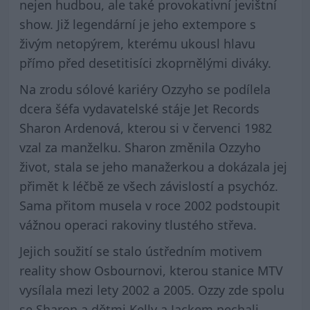
nejen hudbou, ale také provokativní jevištní
show. Již legendární je jeho extempore s
živým netopýrem, kterému ukousl hlavu
přímo před desetitisíci zkoprnělými diváky.
Na zrodu sólové kariéry Ozzyho se podílela
dcera šéfa vydavatelské stáje Jet Records
Sharon Ardenová, kterou si v červenci 1982
vzal za manželku. Sharon změnila Ozzyho
život, stala se jeho manažerkou a dokázala jej
přimět k léčbě ze všech závislostí a psychóz.
Sama přitom musela v roce 2002 podstoupit
vážnou operaci rakoviny tlustého střeva.
Jejich soužití se stalo ústředním motivem
reality show Osbournovi, kterou stanice MTV
vysílala mezi lety 2002 a 2005. Ozzy zde spolu
se Sharon a dětmi Kelly a Jackem nechali