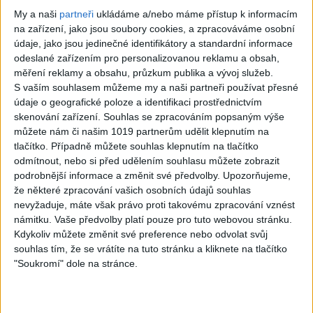
legenda.A250722_201532_hudba_remy
My a naši
partneři
ukládáme a/nebo máme přístup k informacím
na zařízení, jako jsou soubory cookies, a zpracováváme osobní
údaje, jako jsou jedinečné identifikátory a standardní informace
odeslané zařízením pro personalizovanou reklamu a obsah,
ZEMŘEL Ozzy
měření reklamy a obsahu, průzkum publika a vývoj služeb.
S vaším souhlasem můžeme my a naši partneři používat přesné
Osbourne | Tohle je
údaje o geografické poloze a identifikaci prostřednictvím
skenování zařízení. Souhlas se zpracováním popsaným výše
jeho kompletní
můžete nám či našim 1019 partnerům udělit klepnutím na
tlačítko. Případně můžete souhlas klepnutím na tlačítko
příběh 1948-2025
odmítnout, nebo si před udělením souhlasu můžete zobrazit
podrobnější informace a změnit své předvolby.
Upozorňujeme,
že některé zpracování vašich osobních údajů souhlas
nevyžaduje, máte však právo proti takovému zpracování vznést
námitku. Vaše předvolby platí pouze pro tuto webovou stránku.
Kdykoliv můžete změnit své preference nebo odvolat svůj
souhlas tím, že se vrátíte na tuto stránku a kliknete na tlačítko
"Soukromí" dole na stránce.