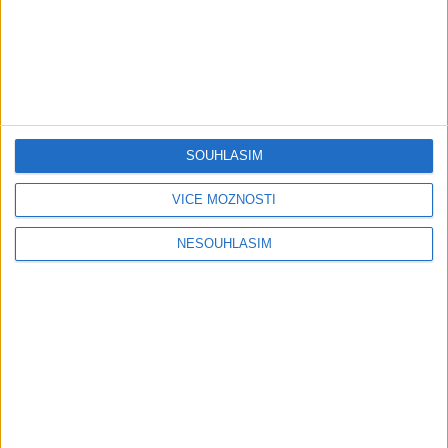
Mini band – Dubaj
Gipsy Merry – Aves tu
cokolada ( Official video /
palmande ( Official
cover )
video/cover
SOUHLASÍM
0
views
0
views
Gipsy - Romské písničky
Gipsy - Romské písničky
VÍCE MOŽNOSTÍ
NESOUHLASÍM
05:40
Karin a Bianka – Tanecne
Andrejka – Tanecne cover
cover video od Sani band
video od Peto band
0
views
1
views
Gipsy - Romské písničky
Gipsy - Romské písničky