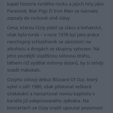
kapel historie tvrdého rocku a jejich hity jako
Paranoid, War Pigs či Iron Man se natrvalo
zapsaly do rockové síně slávy.
Cena, kterou Ozzy platil za slávu a bohatství,
však byla tvrdá – v roce 1978 byl jako práce
neschopný schizofrenik se závislostí na
alkoholu a drogách ze skupiny vyhozen. Na
jeho pozdější úspěšnou sólovou dráhu,
během níž vydělal miliony dolarů, by si tehdy
vsadil málokdo.
Ozzyho sólový debut Blizzard Of Ozz, který
vyšel v září 1980, však překonal veškerá
očekávání a nastartoval novou kapitolu v
kariéře již odepisovaného zpěváka. Na
koncertech se Ozzy snažil upoutat pozornost