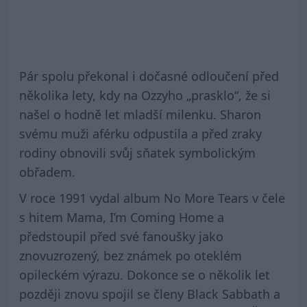
Pár spolu překonal i dočasné odloučení před
několika lety, kdy na Ozzyho „prasklo“, že si
našel o hodně let mladší milenku. Sharon
svému muži aférku odpustila a před zraky
rodiny obnovili svůj sňatek symbolickým
obřadem.
V roce 1991 vydal album No More Tears v čele
s hitem Mama, I’m Coming Home a
předstoupil před své fanoušky jako
znovuzrozený, bez známek po oteklém
opileckém výrazu. Dokonce se o několik let
později znovu spojil se členy Black Sabbath a