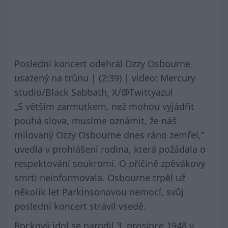
Poslední koncert odehrál Ozzy Osbourne
usazený na trůnu | (2:39) | video: Mercury
studio/Black Sabbath, X/@Twittyazul
„S větším zármutkem, než mohou vyjádřit
pouhá slova, musíme oznámit, že náš
milovaný Ozzy Osbourne dnes ráno zemřel,“
uvedla v prohlášení rodina, která požádala o
respektování soukromí. O příčině zpěvákovy
smrti neinformovala. Osbourne trpěl už
několik let Parkinsonovou nemocí, svůj
poslední koncert strávil vsedě.
Rockový idol se narodil 3. prosince 1948 v