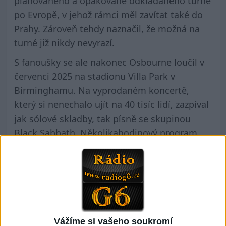
plánovaného a opakovaně odkládaného turné
po Evropě, v jehož rámci měl zavítat také do
Prahy. Zároveň tehdy naznačil, že možná na
turné již nikdy nevyrazí.
S fanoušky se ale nakonec Osbourne loučil v
červenci 2025 na stadionu Villa Park v
Birminghamu. Na vyprodaném koncertě,
který si nenechalo ujít na 40 tisíc lidí, zazpíval
jak sólové skladby, tak písně se skupinou
Black Sabbath. Několikahodinový program
doplnily kapely, které podle něj ovlivnily jeho
tvorbu, jako například Metallica, Pantera,
Slayer, Tool nebo Guns N’ Roses.
Zdroj:
https://www.idnes.cz/kultura/hudba/ozzy-
Vážíme si vašeho soukromí
osbourne-black-sabbath-umrti-metal-